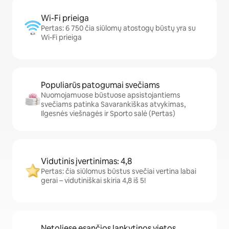
Wi-Fi prieiga
Pertas: 6 750 čia siūlomų atostogų būstų yra su
Wi-Fi prieiga
Populiarūs patogumai svečiams
Nuomojamuose būstuose apsistojantiems
svečiams patinka Savarankiškas atvykimas,
Ilgesnės viešnagės ir Sporto salė (Pertas)
Vidutinis įvertinimas: 4,8
Pertas: čia siūlomus būstus svečiai vertina labai
gerai – vidutiniškai skiria 4,8 iš 5!
Netoliese esančios lankytinos vietos