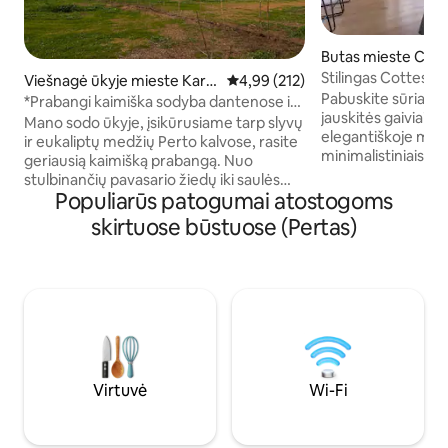
Butas mieste Cott
Stilingas Cotteslo
Viešnagė ūkyje mieste Kar
Vidutinis įvertinimas: 4,99 iš 5, a
4,99 (212)
gniaužiančiais vai
Pabuskite sūriame
melis
*Prabangi kaimiška sodyba dantenose ir
jauskitės gaiviai 
slyvose *
Mano sodo ūkyje, įsikūrusiame tarp slyvų
elegantiškoje mode
ir eukaliptų medžių Perto kalvose, rasite
minimalistiniais di
geriausią kaimišką prabangą. Nuo
Išeikite į saulėtą į
stulbinančių pavasario žiedų iki saulės
ir atsipalaiduokite
Populiarūs patogumai atostogoms
nubučiuotų vasaros vaisių, sodrių rudens
galėtumėte pasim
atspalvių ir šaltų žiemų – kiekvienas
skirtuose būstuose (Pertas)
gniaužiančiais vai
sezonas Mairiposoje yra ypatingas.
Pasivaikščiokite p
Šiame dizaino įkvėptame prieglobsčio
paplūdimio smėlį 
kampelyje iš naujo atraskite paprasto
paplūdimio kavinė
gyvenimo meną. Rinkite vaisius ir
barais, stilingais p
daržoves (sezono metu), vaikščiokite po
žavingais restorana
krūmus arba stebėkite žvaigždes prie
trumpą pasivaikšč
laužavietės. Unikalus gamtos ir kasdienio
viršutinio aukšto c
komforto derinys. Nekantriai laukiu,
kada galėsiu pasidalyti savo ūkiu su jumis.
Virtuvė
Wi-Fi