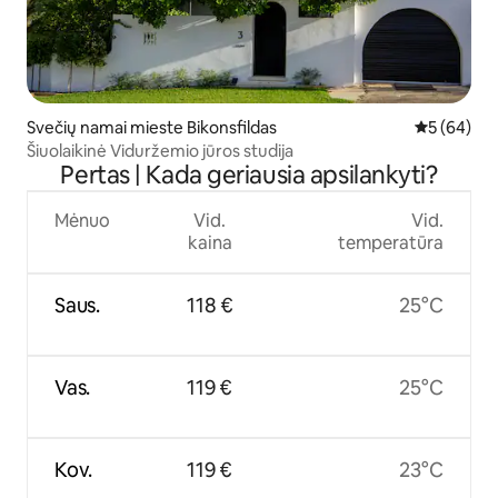
Svečių namai mieste Bikonsfildas
Vidutinis įv
5 (64)
Šiuolaikinė Viduržemio jūros studija
Pertas | Kada geriausia apsilankyti?
Mėnuo
Vid.
Vid.
kaina
temperatūra
Saus.
118 €
25°C
Vas.
119 €
25°C
Kov.
119 €
23°C