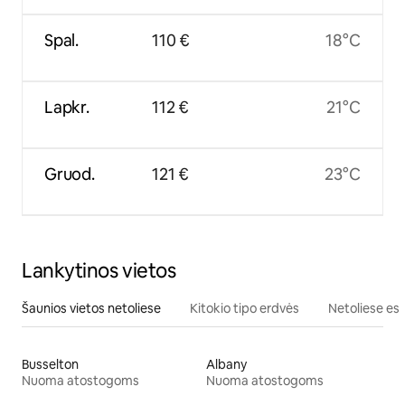
Spal.
110 €
18°C
Lapkr.
112 €
21°C
Gruod.
121 €
23°C
Lankytinos vietos
Šaunios vietos netoliese
Kitokio tipo erdvės
Netoliese esa
Busselton
Albany
Nuoma atostogoms
Nuoma atostogoms