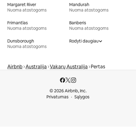
Margaret River
Mandurah
Nuoma atostogoms
Nuoma atostogoms
Frimantlas
Banberis
Nuoma atostogoms
Nuoma atostogoms
Dunsborough
Rodyti daugiau
Nuoma atostogoms
Airbnb
Australija
Vakarų Australija
Pertas
© 2026 Airbnb, Inc.
Privatumas
Sąlygos