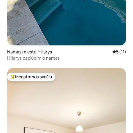
Namas mieste Hillarys
Vidutinis į
5 (11)
Hillarys paplūdimio namas
Mėgstamas svečių
Svečių mėgstamiausias