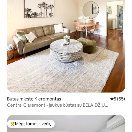
Butas mieste Kleremontas
Vidutinis įv
5 (65)
Central Claremont - jaukus būstas su BELAIDŽIU
INTERNETU ir automobilių stovėjimo aikštele
Mėgstamas svečių
Svečių mėgstamiausias