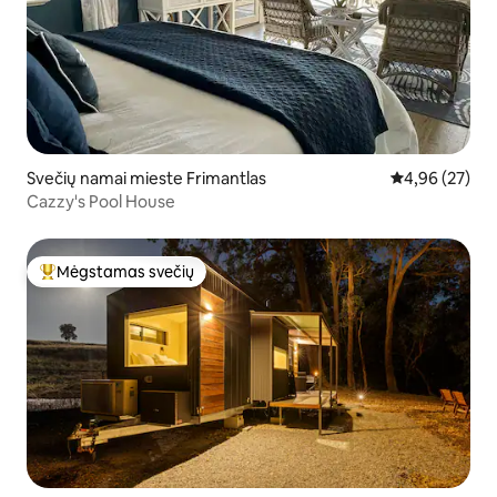
Svečių namai mieste Frimantlas
Vidutinis įvert
4,96 (27)
Cazzy's Pool House
Mėgstamas svečių
Svečių mėgstamiausias