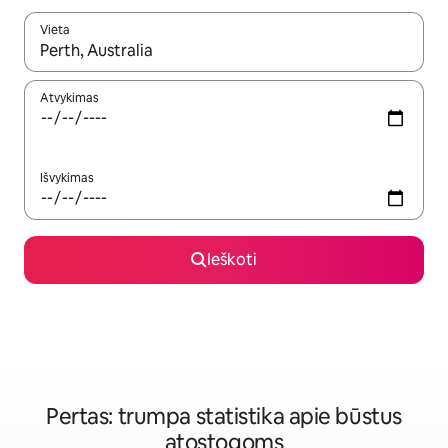
Vieta
Kai pasirodys paieškos rezultatai, juos naršyti galite naudodam
Atvykimas
Išvykimas
Ieškoti
Pertas: trumpa statistika apie būstus
atostogoms