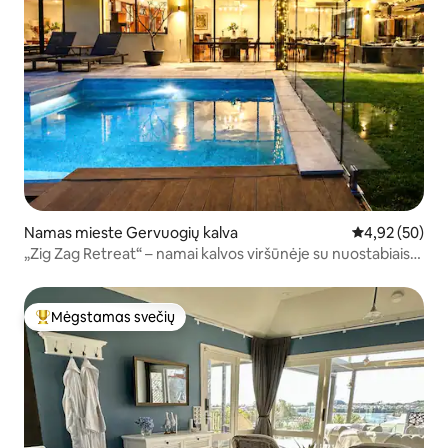
Namas mieste Gervuogių kalva
Vidutinis įvert
4,92 (50)
„Zig Zag Retreat“ – namai kalvos viršūnėje su nuostabiais
vaizdais
Mėgstamas svečių
Svečių mėgstamiausias