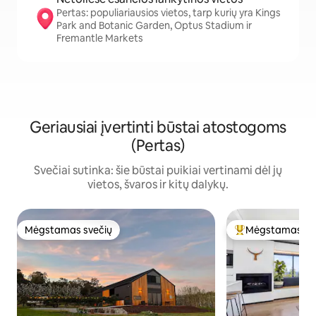
Pertas: populiariausios vietos, tarp kurių yra Kings
Park and Botanic Garden, Optus Stadium ir
Fremantle Markets
Geriausiai įvertinti būstai atostogoms
(Pertas)
Svečiai sutinka: šie būstai puikiai vertinami dėl jų
vietos, švaros ir kitų dalykų.
Mėgstamas svečių
Mėgstamas sv
Mėgstamas svečių
Svečių mėgstami