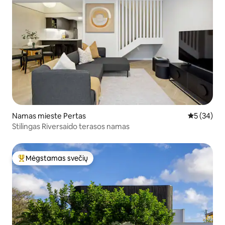
Namas mieste Pertas
Vidutinis įv
5 (34)
Stilingas Riversaido terasos namas
Mėgstamas svečių
Svečių mėgstamiausias