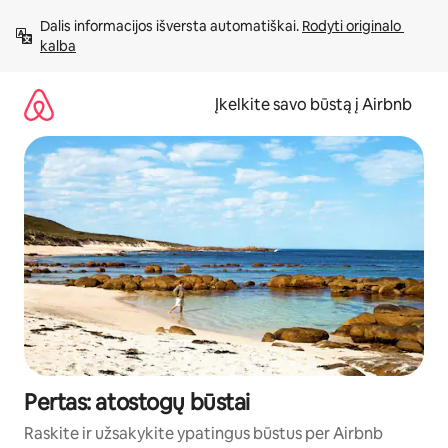
Pereiti
Dalis informacijos išversta automatiškai. 
Rodyti originalo 
prie
kalba
turinio
Įkelkite savo būstą į Airbnb
Pertas: atostogų būstai
Raskite ir užsakykite ypatingus būstus per Airbnb