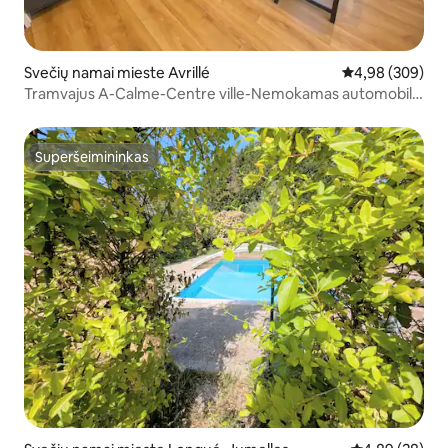
Svečių namai mieste Avrillé
Vidutinis įverti
4,98 (309)
Tramvajus A-Calme-Centre ville-Nemokamas automobilių
stovėjimas-Privatus kiemas
Superšeimininkas
Superšeimininkas