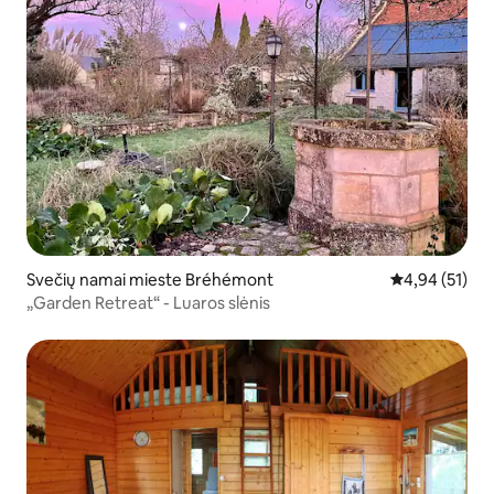
Svečių namai mieste Bréhémont
Vidutinis įvert
4,94 (51)
„Garden Retreat“ - Luaros slėnis