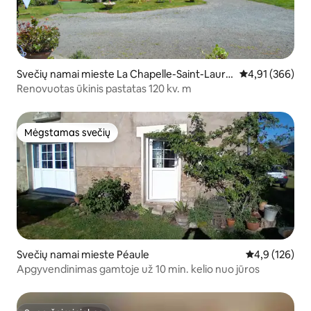
Svečių namai mieste La Chapelle-Saint-Laure
Vidutinis įverti
4,91 (366)
nt
Renovuotas ūkinis pastatas 120 kv. m
Mėgstamas svečių
Mėgstamas svečių
Svečių namai mieste Péaule
Vidutinis įvert
4,9 (126)
Apgyvendinimas gamtoje už 10 min. kelio nuo jūros