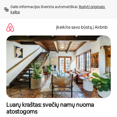
Pereiti
Dalis informacijos išversta automatiškai. 
Rodyti originalo 
prie
kalba
turinio
Įkelkite savo būstą į Airbnb
Luarų kraštas: svečių namų nuoma
atostogoms