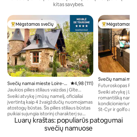
kitas savybes.
Mėgstamas svečių
Mėgstamas sv
Svečių mėgstamiausias
Svečių mėgstami
Svečių namai mies
Svečių namai mieste Loire-A
Vidutinis įvertinimas: 4,98 iš 5, a
4,98 (111)
mont Saint-Cyr
Futuroskopas Priv
uthion
Jaukios pilies stiliaus vaizdas į Gîte
Romantiškas Gite 
Sveiki atvykę į Le
tvenkinį
Sveiki atvykę į mūsų namelį, oficialiai
romantišką namelį
įvertintą kaip 4 žvaigždučių nuomojamas
kondicionieriumi, į
atostogų būstas. Šis pilies stiliaus būstas
St-Cyr ir golfo aik
puikiai sujungia istorinį charakterį su
Futuroscope. Priva
Luarų kraštas: populiarūs patogumai
moderniais patogumais jūsų viešnagei.
„Love Sofa“, dideli
Patogūs patogumai: gerai įrengta
„Prime“...: kokona
svečių namuose
virtuvė su visais būtiniausiais
savijautai ir juslum
reikmenimis, patogiomis miegamosiomis