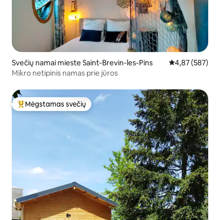
Svečių namai mieste Saint-Brevin-les-Pins
Vidutinis įverti
4,87 (587)
Mikro netipinis namas prie jūros
Mėgstamas svečių
Svečių mėgstamiausias