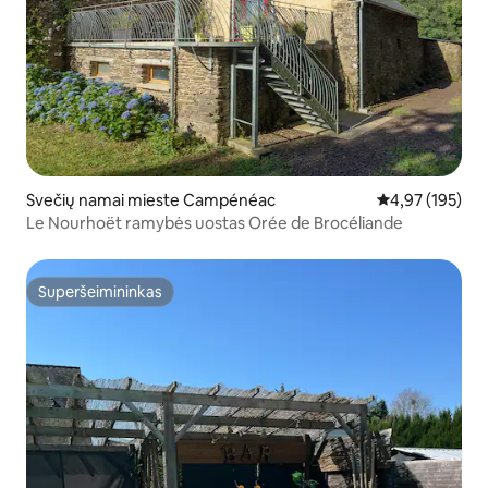
Svečių namai mieste Campénéac
Vidutinis įverti
4,97 (195)
Le Nourhoët ramybės uostas Orée de Brocéliande
Superšeimininkas
Superšeimininkas