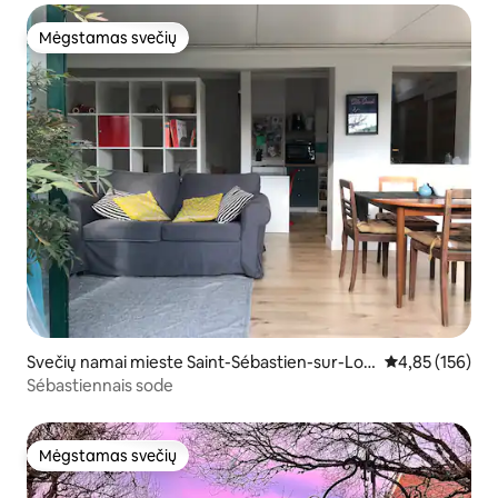
Mėgstamas svečių
Mėgstamas svečių
Svečių namai mieste Saint-Sébastien-sur-Loir
Vidutinis įverti
4,85 (156)
e
Sébastiennais sode
Mėgstamas svečių
Mėgstamas svečių