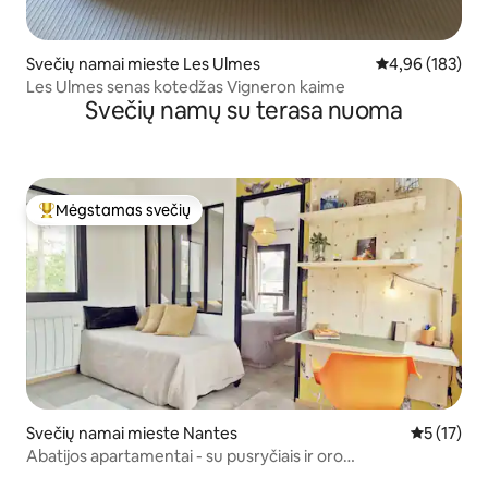
Svečių namai mieste Les Ulmes
Vidutinis įverti
4,96 (183)
Les Ulmes senas kotedžas Vigneron kaime
Svečių namų su terasa nuoma
Mėgstamas svečių
Svečių mėgstamiausias
Svečių namai mieste Nantes
Vidutinis į
5 (17)
Abatijos apartamentai - su pusryčiais ir oro
kondicionieriumi