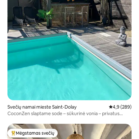
Svečių namai mieste Saint-Dolay
Vidutinis įvert
4,9 (289)
CoconZen slaptame sode – sūkurinė vonia – privatus
baseinas
Mėgstamas svečių
Svečių mėgstamiausias