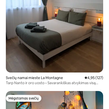
Svečių namai mieste La Montagne
Vidutinis įverti
4,95 (127)
Tarp Nanto ir oro uosto • Savarankiškas atvykimas visą
parą
Mėgstamas svečių
Mėgstamas svečių