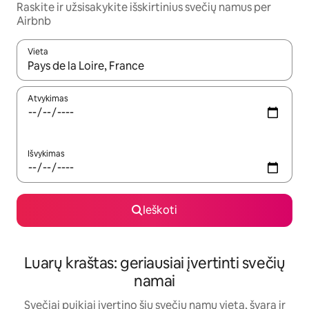
Raskite ir užsisakykite išskirtinius svečių namus per
Airbnb
Vieta
Kai pasirodys paieškos rezultatai, juos naršyti galite naudodam
Atvykimas
Išvykimas
Ieškoti
Luarų kraštas: geriausiai įvertinti svečių
namai
Svečiai puikiai įvertino šių svečių namų vietą, švarą ir