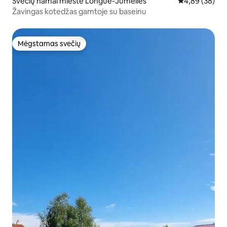
Svečių namai mieste Longué-Jumelles
Vidutinis įvert
4,89 (38)
Žavingas kotedžas gamtoje su baseinu
Mėgstamas svečių
Mėgstamas svečių