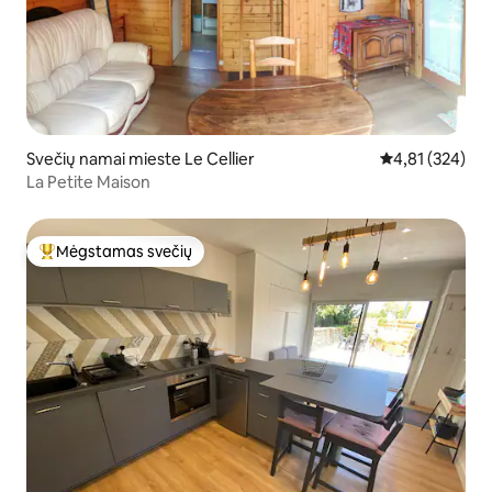
Svečių namai mieste Le Cellier
Vidutinis įverti
4,81 (324)
La Petite Maison
Mėgstamas svečių
Svečių mėgstamiausias