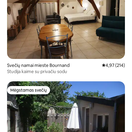
Svečių namai mieste Bournand
Vidutinis įverti
4,97 (214)
Studija kaime su privačiu sodu
Mėgstamas svečių
Mėgstamas svečių