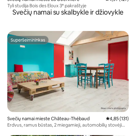
Tyli studija Bois des Eloux 3* pakraštyje
Svečių namai su skalbykle ir džiovykle
Superšeimininkas
Superšeimininkas
Svečių namai mieste Château-Thébaud
Vidutinis įverti
4,85 (131)
Erdvus, ramus būstas, 2 miegamieji, automobilių stovėjimo
aikštelė