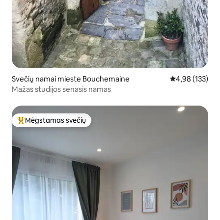
Svečių namai mieste Bouchemaine
Vidutinis įverti
4,98 (133)
Mažas studijos senasis namas
Mėgstamas svečių
Svečių mėgstamiausias