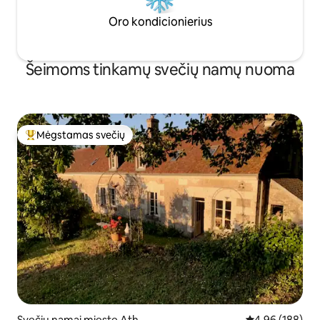
Oro kondicionierius
Šeimoms tinkamų svečių namų nuoma
Mėgstamas svečių
Svečių mėgstamiausias
Svečių namai mieste Ath
Vidutinis įverti
4,96 (188)