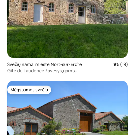
Svečių namai mieste Nort-sur-Erdre
Vidutinis į
5 (19)
Gîte de Laudence žavesys,gamta
Mėgstamas svečių
Mėgstamas svečių