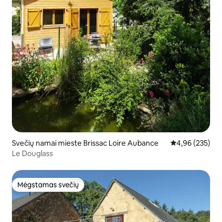
Svečių namai mieste Brissac Loire Aubance
Vidutinis įverti
4,96 (235)
Le Douglass
Mėgstamas svečių
Mėgstamas svečių