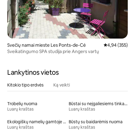
Svečių namai mieste Les Ponts-de-Cé
Vidutinis įverti
4,94 (355)
Sveikatingumo SPA studija prie Angers vartų
Lankytinos vietos
Kitokio tipo erdvės
Ką veikti
Trobelių nuoma
Būstai su neįgaliesiems tinkamo aukščio tualetu
Luarų kraštas
Luarų kraštas
Ekologiškų namelių gamtoje nuoma
Būstų su baidarėmis nuoma
Luarų kraštas
Luarų kraštas