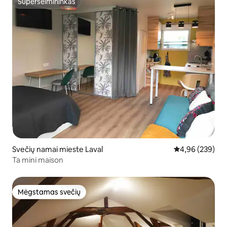
Superšeimininkas
Superšeimininkas
Svečių namai mieste Laval
Vidutinis įverti
4,96 (239)
Ta mini maison
Mėgstamas svečių
Mėgstamas svečių