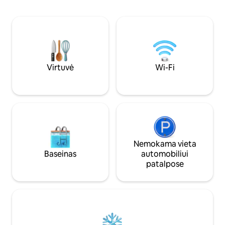
aplinkoje, idealiai 
patalpomis ir židiniu. Gyvenimas lauke:
atostogoms. Yra dviračių. Pa
atsipalaiduokite privačioje vidaus/lauko
masažai, maitinima
terasoje ir mėgaukitės maistu
variantas. Romantiškas pabėgimas nuo
naudodami tradicinę akmeninę
kasdienybės, skirta
kepsninę. Vieta: puiki vieta pažinti Anžę,
kaip pora.
esančią vos už 10 minučių kelio, ir Luaros
slėnio regioną.
Virtuvė
Wi-Fi
Nemokama vieta
Baseinas
automobiliui
patalpose