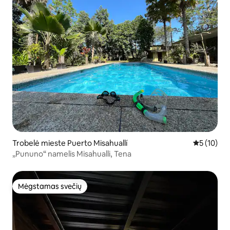
Trobelė mieste Puerto Misahuallí
Vidutinis į
5 (10)
„Pununo“ namelis Misahualli, Tena
Mėgstamas svečių
Mėgstamas svečių