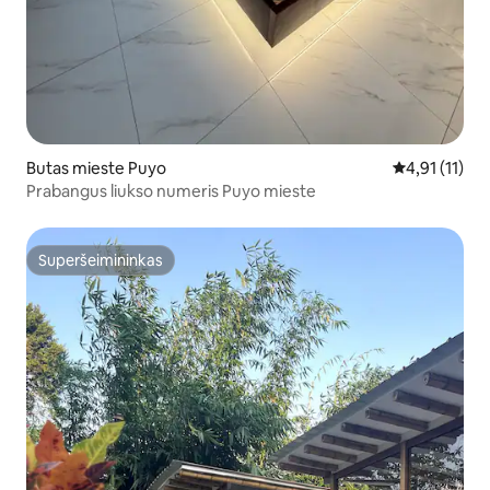
Butas mieste Puyo
Vidutinis įver
4,91 (11)
Prabangus liukso numeris Puyo mieste
Superšeimininkas
Superšeimininkas