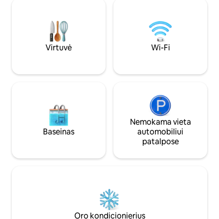
yra nemokama automobilių stovėjimo
stovėjimo aikštel
aikštelė, terasa, pagrindiniai patogumai,
automobiliams. Elektrinė tvora,
Wi-Fi ir televizorius 📺. Jis yra puikioje
signalizacija, aps
vietoje netoli vandens parko, autobusų
stoties ir miesto centro 🌆.
Virtuvė
Wi-Fi
Nemokama vieta
Baseinas
automobiliui
patalpose
Oro kondicionierius