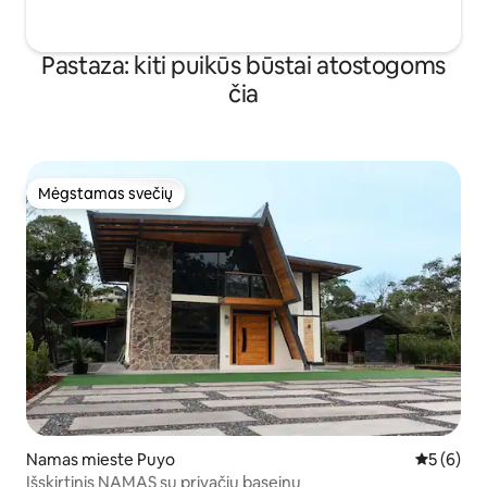
Pastaza: kiti puikūs būstai atostogoms
čia
Mėgstamas svečių
Mėgstamas svečių
Namas mieste Puyo
Vidutinis 
5 (6)
Išskirtinis NAMAS su privačiu baseinu