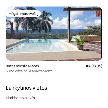
Mėgstamas svečių
Mėgstamas svečių
Butas mieste Macas
Vidutinis įvert
4,93 (15)
Suite vista bella apartament
Lankytinos vietos
Kitokio tipo erdvės