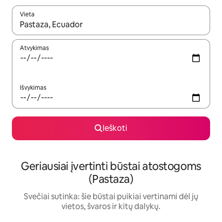
Vieta
Kai pasirodys paieškos rezultatai, juos naršyti galite naudodam
Atvykimas
Išvykimas
Ieškoti
Geriausiai įvertinti būstai atostogoms
(Pastaza)
Svečiai sutinka: šie būstai puikiai vertinami dėl jų
vietos, švaros ir kitų dalykų.