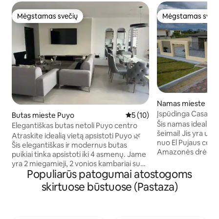
Mėgstamas svečių
Mėgstamas sveč
Mėgstamas svečių
Mėgstamas sveč
Namas mieste Pu
Įspūdinga Casa Mo
Butas mieste Puyo
Vidutinis įvertinimas: 5 iš 5, 
5 (10)
Šis namas idealiai t
Elegantiškas butas netoli Puyo centro
šeimai! Jis yra už 
Atraskite idealią vietą apsistoti Puyo 🌿
nuo El Pujaus cent
Šis elegantiškas ir modernus butas
Amazonės drėgnųj
puikiai tinka apsistoti iki 4 asmenų. Jame
taką ir prieigą pri
yra 2 miegamieji, 2 vonios kambariai su
galėsite mėgautis 
Populiarūs patogumai atostogoms
tualetu, erdvi svetainė, virtuvė ir
Erdvė Įspūdingas 450 m2 namas,
valgomojo zonos, sukurtos taip, kad
skirtuose būstuose (Pastaza)
modernus ir praban
galėtumėte jaustis patogiai ir
natūralia ventiliacija. Yra šviesolai
atsipalaiduoti 💆🏻. Būstas yra saugiame
internetas ir Wi-Fi. Lauko pavėsinės s
ir ramyje paskendusiame pastate, jame
svetaine ir valgomojo zona