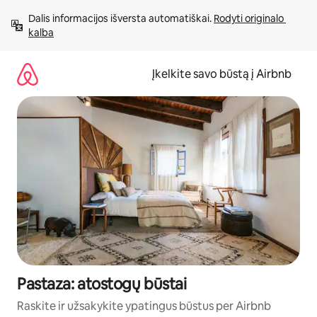
Pereiti
Dalis informacijos išversta automatiškai. 
Rodyti originalo 
prie
kalba
turinio
Įkelkite savo būstą į Airbnb
Pastaza: atostogų būstai
Raskite ir užsakykite ypatingus būstus per Airbnb