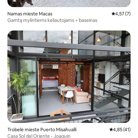
Namas mieste Macas
Vidutinis įver
4,57 (7)
Gamtą mylintiems keliautojams + baseinas
Trobelė mieste Puerto Misahuallí
Vidutinis įvert
4,85 (41)
Casa Sol del Oriente - Joaquin