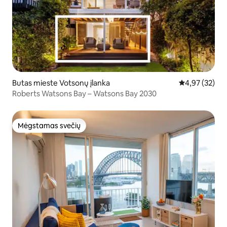
Butas mieste Votsonų įlanka
Vidutinis įvert
4,97 (32)
Roberts Watsons Bay – Watsons Bay 2030
Mėgstamas svečių
Mėgstamas svečių