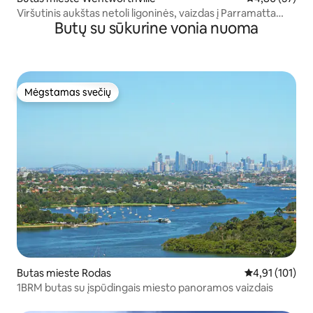
Viršutinis aukštas netoli ligoninės, vaizdas į Parramatta
Butų su sūkurine vonia nuoma
CBD
Mėgstamas svečių
Mėgstamas svečių
Butas mieste Rodas
Vidutinis įverti
4,91 (101)
1BRM butas su įspūdingais miesto panoramos vaizdais