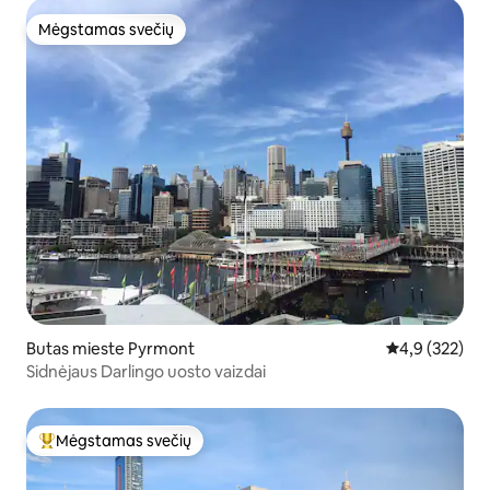
Mėgstamas svečių
Mėgstamas svečių
Butas mieste Pyrmont
Vidutinis įvert
4,9 (322)
Sidnėjaus Darlingo uosto vaizdai
Mėgstamas svečių
Svečių mėgstamiausias