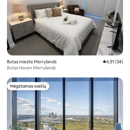
Butas mieste Merrylands
Vidutinis įvert
4,91 (34)
Butas Haven Merrylands
Mėgstamas svečių
Mėgstamas svečių