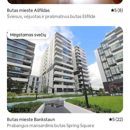
Butas mieste Ašfildas
Vidutinis 
5 (8)
Šviesus, vėjuotas ir prašmatnus butas Ešfilde
Mėgstamas svečių
Mėgstamas svečių
Butas mieste Bankstaun
Vidutinis į
5 (22)
Prabangus mansardinis butas Spring Square