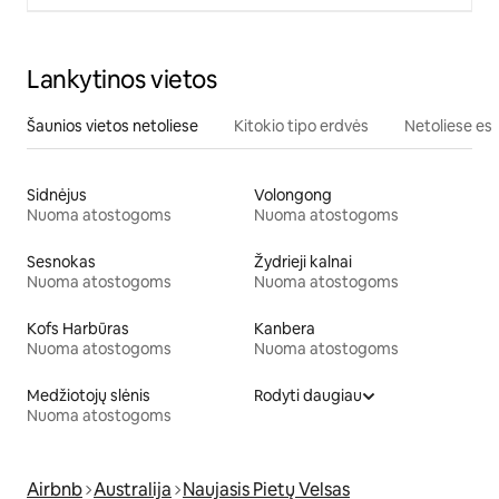
Lankytinos vietos
Šaunios vietos netoliese
Kitokio tipo erdvės
Netoliese esa
Sidnėjus
Volongong
Nuoma atostogoms
Nuoma atostogoms
Sesnokas
Žydrieji kalnai
Nuoma atostogoms
Nuoma atostogoms
Kofs Harbūras
Kanbera
Nuoma atostogoms
Nuoma atostogoms
Medžiotojų slėnis
Rodyti daugiau
Nuoma atostogoms
Airbnb
Australija
Naujasis Pietų Velsas