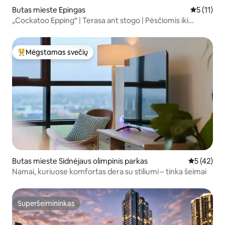
Butas mieste Epingas
Vidutinis į
5 (11)
„Cockatoo Epping“ | Terasa ant stogo | Pėsčiomis iki
stoties
Mėgstamas svečių
Svečių mėgstamiausias
Butas mieste Sidnėjaus olimpinis parkas
Vidutinis į
5 (42)
Namai, kuriuose komfortas dera su stiliumi – tinka šeimai
Superšeimininkas
Superšeimininkas