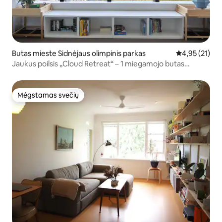
Butas mieste Sidnėjaus olimpinis parkas
Vidutinis įvert
4,95 (21)
Jaukus poilsis „Cloud Retreat“ – 1 miegamojo butas
aukštame aukšte su vaizdu
Mėgstamas svečių
Mėgstamas svečių