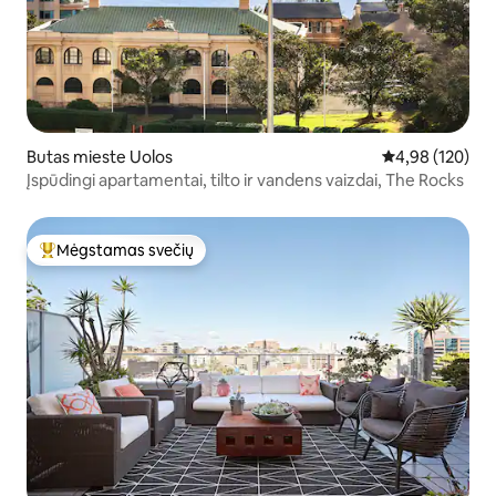
Butas mieste Uolos
Vidutinis įverti
4,98 (120)
Įspūdingi apartamentai, tilto ir vandens vaizdai, The Rocks
Mėgstamas svečių
Svečių mėgstamiausias