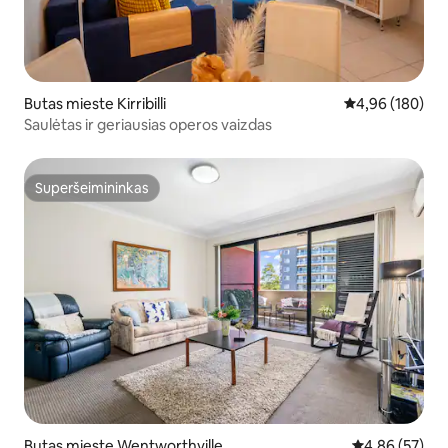
Butas mieste Kirribilli
Vidutinis įverti
4,96 (180)
Saulėtas ir geriausias operos vaizdas
Superšeimininkas
Superšeimininkas
Butas mieste Wentworthville
Vidutinis įvert
4,86 (57)