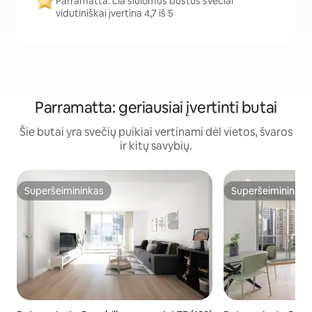
Parramatta: čia siūlomus būstus svečiai
vidutiniškai įvertina 4,7 iš 5
Parramatta: geriausiai įvertinti butai
Šie butai yra svečių puikiai vertinami dėl vietos, švaros
ir kitų savybių.
Superšeimininkas
Superšeimininkas
Superšeimininkas
Superšeimininkas