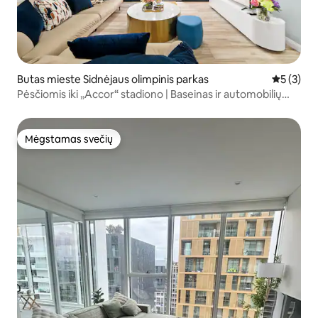
Butas mieste Sidnėjaus olimpinis parkas
Vidutinis 
5 (3)
Pėsčiomis iki „Accor“ stadiono | Baseinas ir automobilių
stovėjimo aikštelė | Prabangus būstas su 2 miegamaisiais
Mėgstamas svečių
Mėgstamas svečių