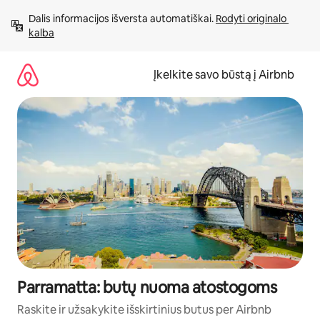
Pereiti
Dalis informacijos išversta automatiškai. 
Rodyti originalo 
prie
kalba
turinio
Įkelkite savo būstą į Airbnb
Parramatta: butų nuoma atostogoms
Raskite ir užsakykite išskirtinius butus per Airbnb