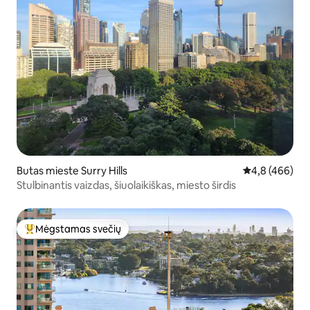
Butas mieste Surry Hills
Vidutinis įvert
4,8 (466)
Stulbinantis vaizdas, šiuolaikiškas, miesto širdis
Mėgstamas svečių
Svečių mėgstamiausias