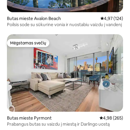
Butas mieste Avalon Beach
Vidutinis įverti
4,97 (124)
Poilsis sode su sūkurine vonia ir nuostabiu vaizdu į vandenį
Mėgstamas svečių
Mėgstamas svečių
Butas mieste Pyrmont
Vidutinis įverti
4,98 (265)
Prabangus butas su vaizdu į miestą ir Darlingo uostą