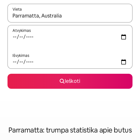
Vieta
Kai pasirodys paieškos rezultatai, juos naršyti galite naudodam
Atvykimas
Išvykimas
Ieškoti
Parramatta: trumpa statistika apie butus