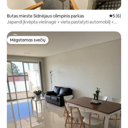
Butas mieste Sidnėjaus olimpinis parkas
Vidutinis 
5 (6)
Japandi įkvėpta viešnagė + vieta pastatyti automobilį +
pėsčiomis iki stadionų!
Mėgstamas svečių
Mėgstamas svečių