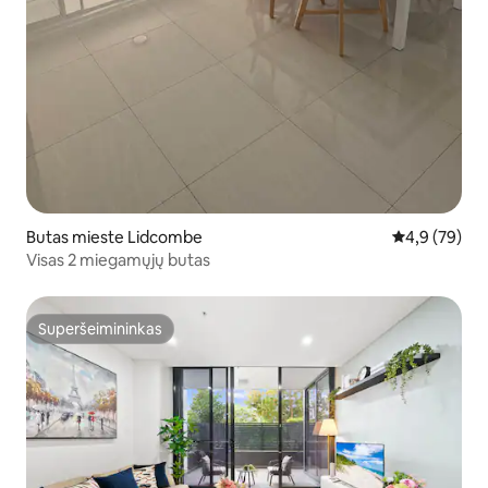
Butas mieste Lidcombe
Vidutinis įver
4,9 (79)
Visas 2 miegamųjų butas
Superšeimininkas
Superšeimininkas