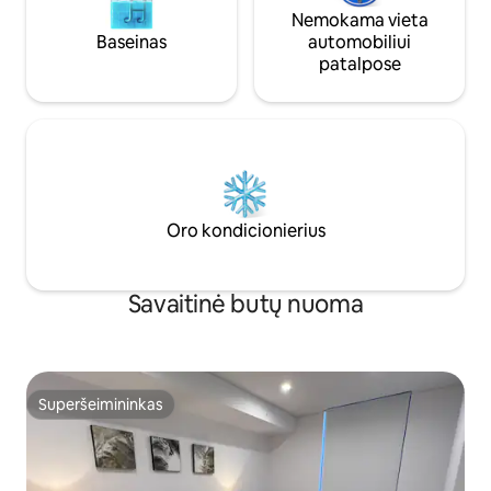
nėra būstas be kliūčių, į namą galima
Nemokama vieta
patekti laiptais
Baseinas
automobiliui
patalpose
Oro kondicionierius
Savaitinė butų nuoma
Superšeimininkas
Superšeimininkas