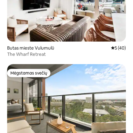
Butas mieste Vulumulū
Vidutinis įv
5 (40)
The Wharf Retreat
Mėgstamas svečių
Mėgstamas svečių