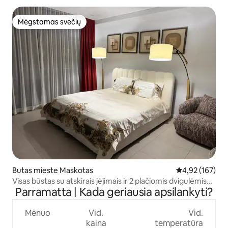
Mėgstamas svečių
Mėgstamas svečių
Butas mieste Maskotas
Vidutinis įverti
4,92 (167)
Visas būstas su atskirais įėjimais ir 2 plačiomis dvigulėmis
Parramatta | Kada geriausia apsilankyti?
lovomis
Mėnuo
Vid.
Vid.
kaina
temperatūra