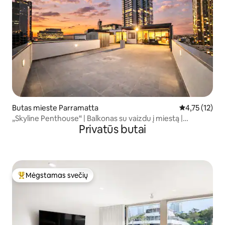
Butas mieste Parramatta
Vidutinis įver
4,75 (12)
„Skyline Penthouse“ | Balkonas su vaizdu į miestą |
Privatūs butai
Automobilių stovėjimo aikštelė
Mėgstamas svečių
Svečių mėgstamiausias