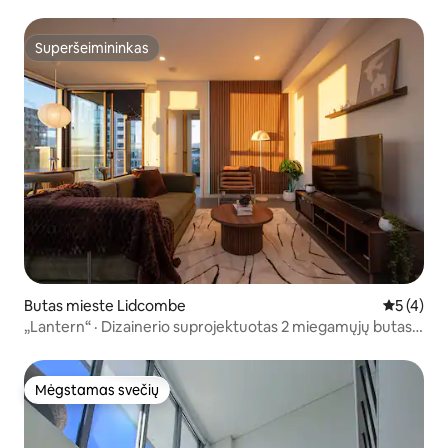
Superšeimininkas
Superšeimininkas
Butas mieste Lidcombe
Vidutinis 
5 (4)
„Lantern“ · Dizainerio suprojektuotas 2 miegamųjų butas
su baseinu ir automobilių stovėjimo aikštele
Mėgstamas svečių
Mėgstamas svečių