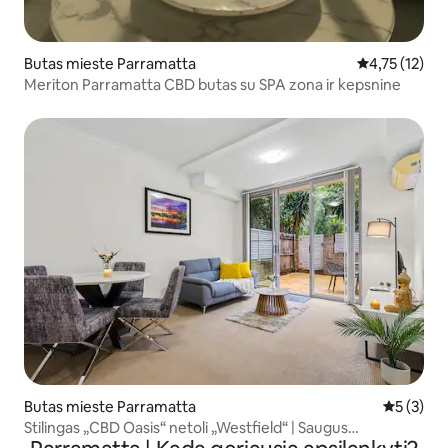
Butas mieste Parramatta
Vidutinis įver
4,75 (12)
Meriton Parramatta CBD butas su SPA zona ir kepsnine
Butas mieste Parramatta
Vidutinis 
5 (3)
Stilingas „CBD Oasis“ netoli „Westfield“ | Saugus
automobilio stovėjimas