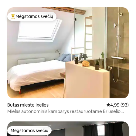
Mėgstamas svečių
Svečių mėgstamiausias
Butas mieste Ixelles
Vidutinis įvert
4,99 (93)
Mielas autonominis kambarys restauruotame Briuselio
name
Mėgstamas svečių
Mėgstamas svečių