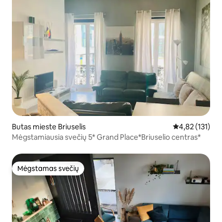
Butas mieste Briuselis
Vidutinis įverti
4,82 (131)
Mėgstamiausia svečių 5* Grand Place*Briuselio centras*
Mėgstamas svečių
Mėgstamas svečių