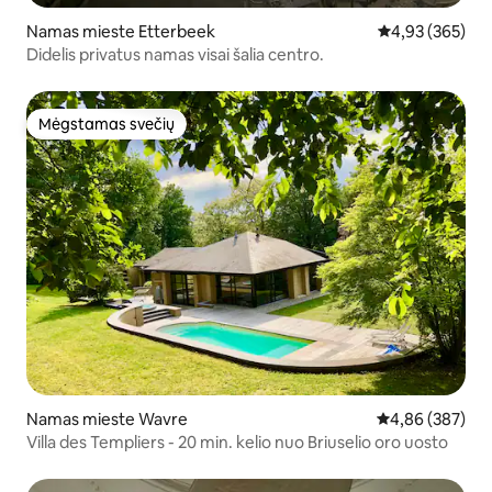
Namas mieste Etterbeek
Vidutinis įverti
4,93 (365)
Didelis privatus namas visai šalia centro.
Mėgstamas svečių
Mėgstamas svečių
Namas mieste Wavre
Vidutinis įverti
4,86 (387)
Villa des Templiers - 20 min. kelio nuo Briuselio oro uosto