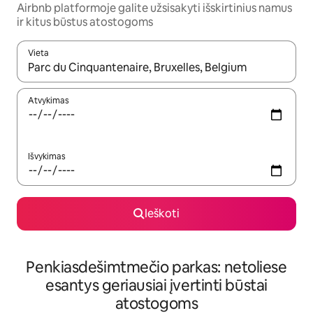
Airbnb platformoje galite užsisakyti išskirtinius namus
ir kitus būstus atostogoms
Vieta
Kai pasirodys paieškos rezultatai, juos naršyti galite naudodam
Atvykimas
Išvykimas
Ieškoti
Penkiasdešimtmečio parkas: netoliese
esantys geriausiai įvertinti būstai
atostogoms