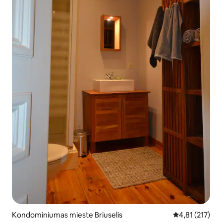
Kondominiumas mieste Briuselis
Vidutinis įverti
4,81 (217)