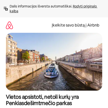
Pereiti
Dalis informacijos išversta automatiškai. 
Rodyti originalo 
prie
kalba
turinio
Įkelkite savo būstą į Airbnb
Vietos apsistoti, netoli kurių yra
Penkiasdešimtmečio parkas