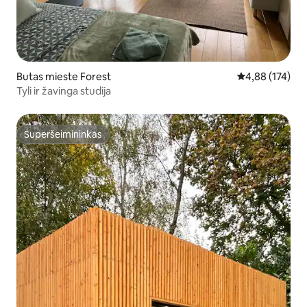
Butas mieste Forest
Vidutinis įverti
4,88 (174)
Tyli ir žavinga studija
Superšeimininkas
Superšeimininkas