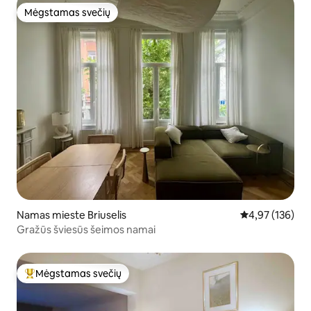
Mėgstamas svečių
Mėgstamas svečių
Namas mieste Briuselis
Vidutinis įverti
4,97 (136)
Gražūs šviesūs šeimos namai
Mėgstamas svečių
Svečių mėgstamiausias