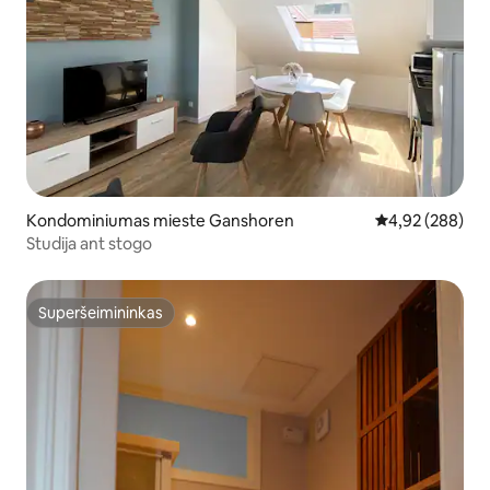
Kondominiumas mieste Ganshoren
Vidutinis įverti
4,92 (288)
Studija ant stogo
Superšeimininkas
Superšeimininkas