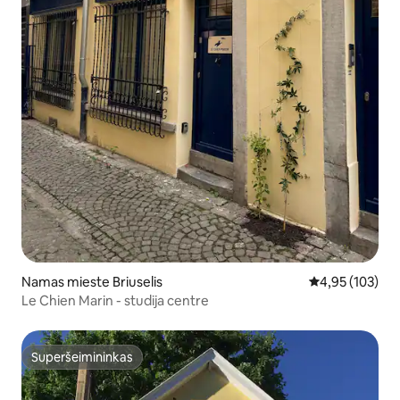
Namas mieste Briuselis
Vidutinis įverti
4,95 (103)
Le Chien Marin - studija centre
Superšeimininkas
Superšeimininkas