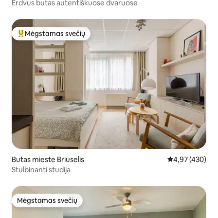
Erdvus butas autentiškuose dvaruose
Mėgstamas svečių
Svečių mėgstamiausias
Butas mieste Briuselis
Vidutinis įverti
4,97 (430)
Stulbinanti studija
Mėgstamas svečių
Mėgstamas svečių