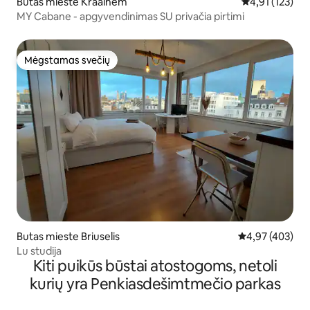
Butas mieste Kraainem
Vidutinis įverti
4,91 (123)
MY Cabane - apgyvendinimas SU privačia pirtimi
Mėgstamas svečių
Mėgstamas svečių
Butas mieste Briuselis
Vidutinis įverti
4,97 (403)
Lu studija
Kiti puikūs būstai atostogoms, netoli
kurių yra Penkiasdešimtmečio parkas