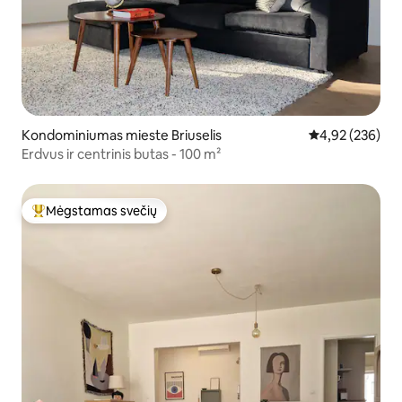
Kondominiumas mieste Briuselis
Vidutinis įverti
4,92 (236)
Erdvus ir centrinis butas - 100 m²
Mėgstamas svečių
Svečių mėgstamiausias