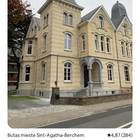
Butas mieste Sint-Agatha-Berchem
Vidutinis įverti
4,87 (284)