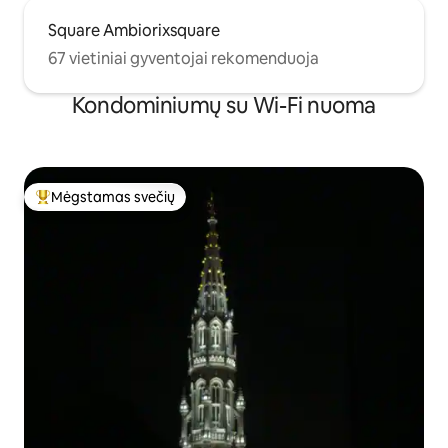
Square Ambiorixsquare
67 vietiniai gyventojai rekomenduoja
Kondominiumų su Wi-Fi nuoma
Mėgstamas svečių
Svečių mėgstamiausias