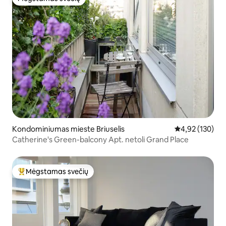
Mėgstamas svečių
Kondominiumas mieste Briuselis
Vidutinis įverti
4,92 (130)
Catherine's Green-balcony Apt. netoli Grand Place
Mėgstamas svečių
Svečių mėgstamiausias