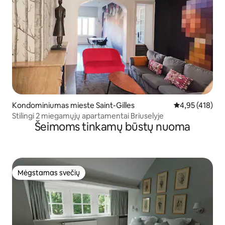
Kondominiumas mieste Saint-Gilles
Vidutinis įverti
4,95 (418)
Stilingi 2 miegamųjų apartamentai Briuselyje
Šeimoms tinkamų būstų nuoma
Mėgstamas svečių
Mėgstamas svečių