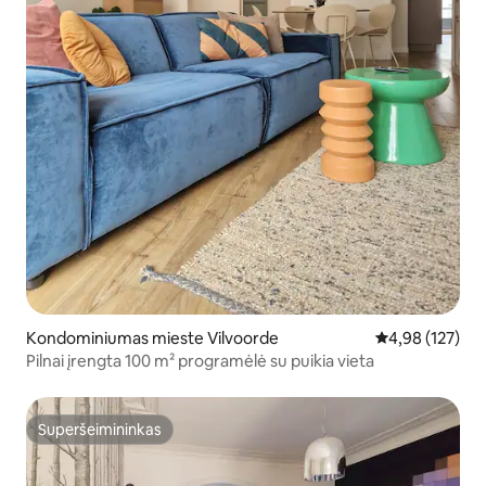
Kondominiumas mieste Vilvoorde
Vidutinis įverti
4,98 (127)
Pilnai įrengta 100 m² programėlė su puikia vieta
Superšeimininkas
Superšeimininkas