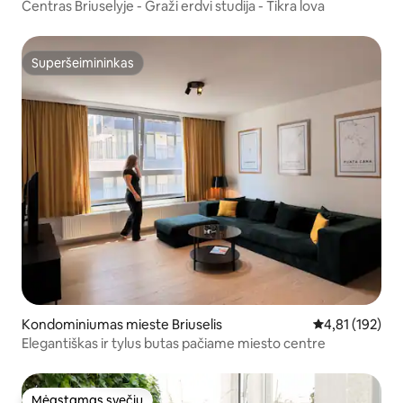
Centras Briuselyje - Graži erdvi studija - Tikra lova
Superšeimininkas
Superšeimininkas
Kondominiumas mieste Briuselis
Vidutinis įverti
4,81 (192)
Elegantiškas ir tylus butas pačiame miesto centre
Mėgstamas svečių