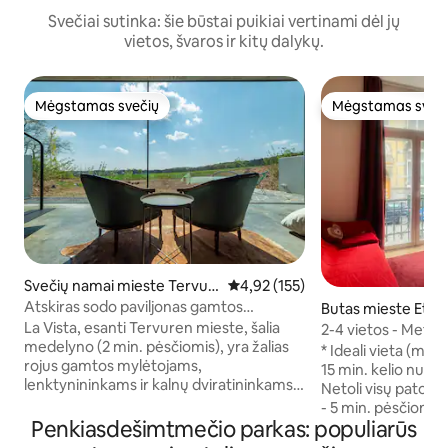
Svečiai sutinka: šie būstai puikiai vertinami dėl jų
vietos, švaros ir kitų dalykų.
Mėgstamas svečių
Mėgstamas sveč
Mėgstamas svečių
Mėgstamas sveč
Svečių namai mieste Tervur
Vidutinis įvertinimas: 4,92 iš 5, a
4,92 (155)
en
Atskiras sodo paviljonas gamtos
Butas mieste Ette
apsuptyje
La Vista, esanti Tervuren mieste, šalia
2-4 vietos - Metr
medelyno (2 min. pėsčiomis), yra žalias
Cinquentenaire
* Ideali vieta (me
rojus gamtos mylėtojams,
15 min. kelio nuo c
lenktynininkams ir kalnų dviratininkams
Netoli visų patog
bei verslo keliautojams. Jis turi prieigą
- 5 min. pėsčiomis..
prie gamtos, kartu su komfortu ir šalies
Penkiasdešimtmečio parkas: populiarūs
galima pasistatyti
pojūčiu netoliese (Briuselis, Leuven ir
(DĖMESIO: kartais 