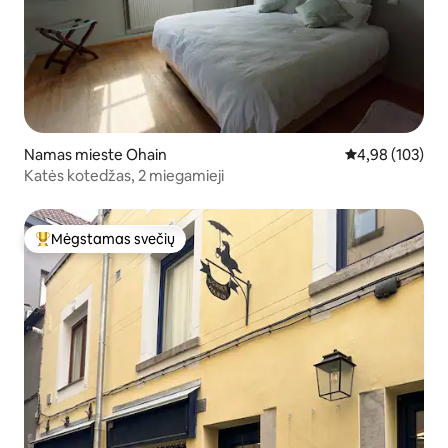
Namas mieste Ohain
Vidutinis įverti
4,98 (103)
Katės kotedžas, 2 miegamieji
Mėgstamas svečių
Svečių mėgstamiausias