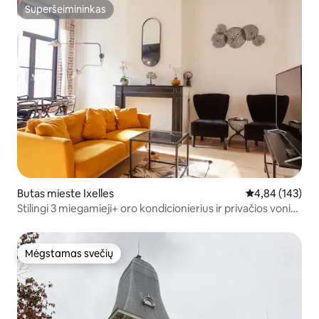
Superšeimininkas
Superšeimininkas
Butas mieste Ixelles
Vidutinis įverti
4,84 (143)
Stilingi 3 miegamieji+ oro kondicionierius ir privačios vonios
– ES zona
Mėgstamas svečių
Mėgstamas svečių