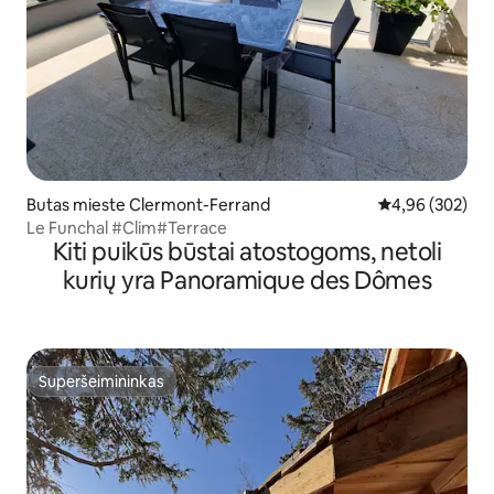
Butas mieste Clermont-Ferrand
Vidutinis įverti
4,96 (302)
Le Funchal #Clim#Terrace
Kiti puikūs būstai atostogoms, netoli
kurių yra Panoramique des Dômes
Superšeimininkas
Superšeimininkas