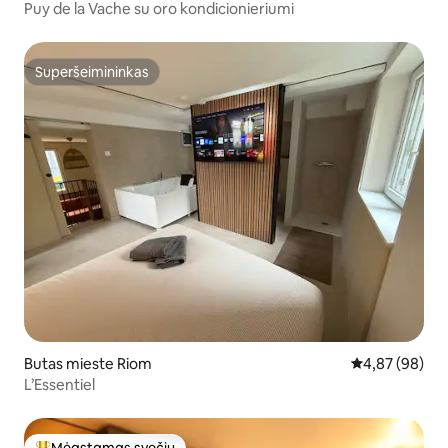
Puy de la Vache su oro kondicionieriumi
Superšeimininkas
Superšeimininkas
Butas mieste Riom
Vidutinis įvert
4,87 (98)
L’Essentiel
Mėgstamas svečių