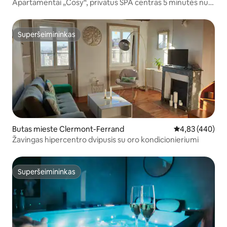
Apartamentai „Cosy“, privatus SPA centras 5 minutės nuo
„Zénith“
Superšeimininkas
Superšeimininkas
Butas mieste Clermont-Ferrand
Vidutinis įverti
4,83 (440)
Žavingas hipercentro dvipusis su oro kondicionieriumi
Superšeimininkas
Superšeimininkas