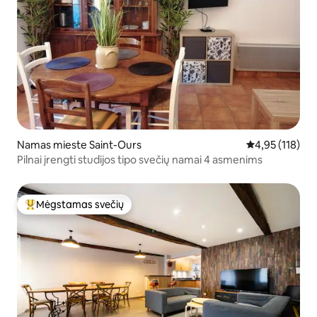
Namas mieste Saint-Ours
Vidutinis įverti
4,95 (118)
Pilnai įrengti studijos tipo svečių namai 4 asmenims
Mėgstamas svečių
Svečių mėgstamiausias