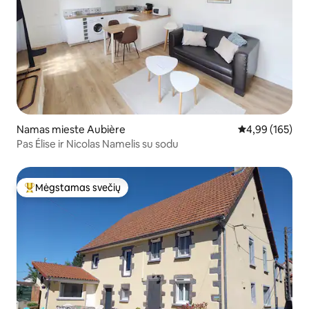
Namas mieste Aubière
Vidutinis įverti
4,99 (165)
Pas Élise ir Nicolas Namelis su sodu
Mėgstamas svečių
Svečių mėgstamiausias