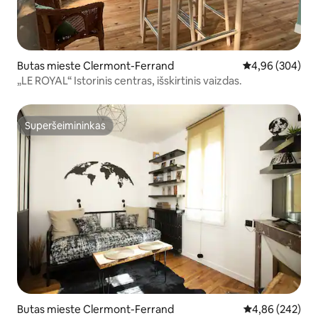
Butas mieste Clermont-Ferrand
Vidutinis įverti
4,96 (304)
„LE ROYAL“ Istorinis centras, išskirtinis vaizdas.
Superšeimininkas
Superšeimininkas
Butas mieste Clermont-Ferrand
Vidutinis įverti
4,86 (242)