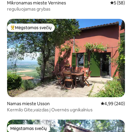
Mikronamas mieste Vernines
Vidutinis įv
5 (58)
reguliuojamas grybas
Mėgstamas svečių
Svečių mėgstamiausias
Namas mieste Usson
Vidutinis įverti
4,99 (240)
Kermilo Gite,vaizdas į Overnės ugnikalnius
Mėgstamas svečių
Mėgstamas svečių