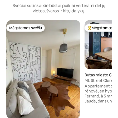
Svečiai sutinka: šie būstai puikiai vertinami dėl jų
vietos, švaros ir kitų dalykų.
Mėgstamas svečių
Mėgstamas sv
Mėgstamas svečių
Svečių mėgstami
Butas mieste Cle
and
ML Street Clermon
garažu
Appartement de 1
rénové, en hyper
Ferrand, à 5 mn à 
Jaude, dans une rue cal
4ème étage avec a
traversante Est-O
de profiter d’une t