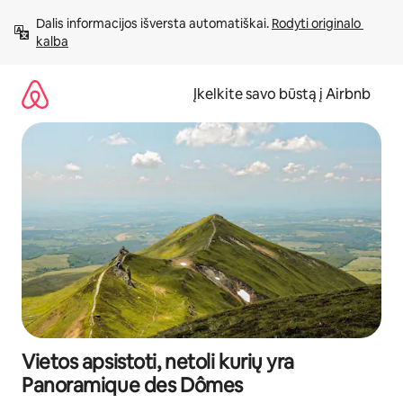
Pereiti
Dalis informacijos išversta automatiškai. 
Rodyti originalo 
prie
kalba
turinio
Įkelkite savo būstą į Airbnb
Vietos apsistoti, netoli kurių yra
Panoramique des Dômes