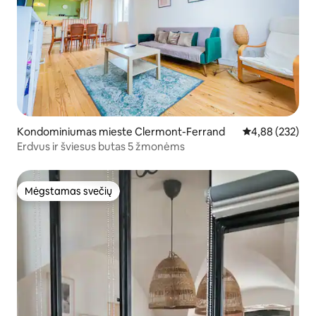
Kondominiumas mieste Clermont-Ferrand
Vidutinis įverti
4,88 (232)
Erdvus ir šviesus butas 5 žmonėms
Mėgstamas svečių
Mėgstamas svečių