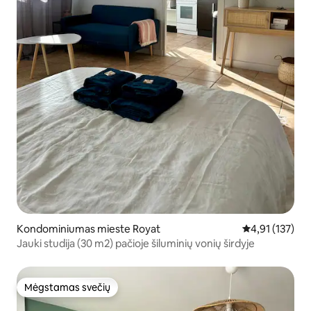
Kondominiumas mieste Royat
Vidutinis įverti
4,91 (137)
Jauki studija (30 m2) pačioje šiluminių vonių širdyje
Mėgstamas svečių
Mėgstamas svečių