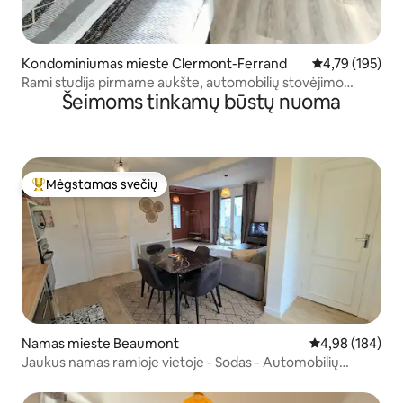
Kondominiumas mieste Clermont-Ferrand
Vidutinis įverti
4,79 (195)
Rami studija pirmame aukšte, automobilių stovėjimo
Šeimoms tinkamų būstų nuoma
aikštelė priešais duris
Mėgstamas svečių
Svečių mėgstamiausias
Namas mieste Beaumont
Vidutinis įverti
4,98 (184)
Jaukus namas ramioje vietoje - Sodas - Automobilių
stovėjimo aikštelė - Oro kondicionierius