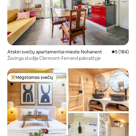
Atskiri svečių apartamentai mieste Nohanent
Vidutinis įve
5 (184)
Žavinga studija Clermont-Ferrand pakraštyje
Mėgstamas svečių
Svečių mėgstamiausias