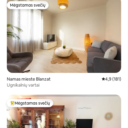
Mėgstamas svečių
Mėgstamas svečių
Namas mieste Blanzat
Vidutinis įvert
4,9 (181)
Ugnikalnių vartai
Mėgstamas svečių
Svečių mėgstamiausias