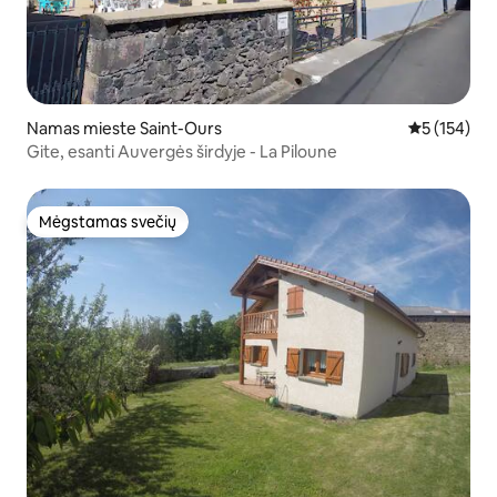
Namas mieste Saint-Ours
Vidutinis įve
5 (154)
Gite, esanti Auvergės širdyje - La Piloune
Mėgstamas svečių
Mėgstamas svečių