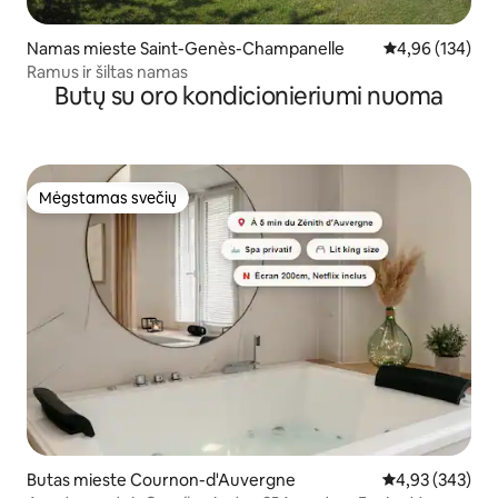
Namas mieste Saint-Genès-Champanelle
Vidutinis įverti
4,96 (134)
Ramus ir šiltas namas
Butų su oro kondicionieriumi nuoma
Mėgstamas svečių
Mėgstamas svečių
Butas mieste Cournon-d'Auvergne
Vidutinis įverti
4,93 (343)