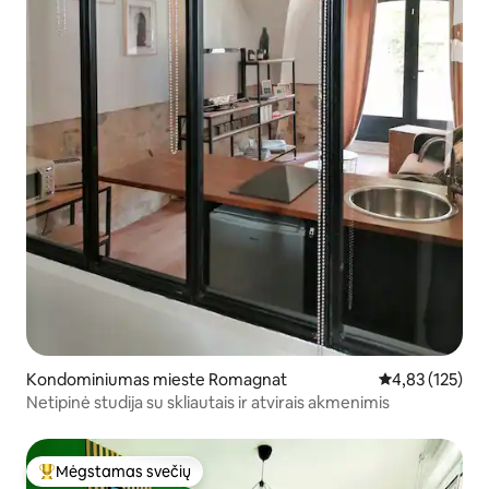
Kondominiumas mieste Romagnat
Vidutinis įverti
4,83 (125)
Netipinė studija su skliautais ir atvirais akmenimis
Mėgstamas svečių
Svečių mėgstamiausias