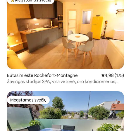
Svečių mėgstamiausias
Butas mieste Rochefort-Montagne
Vidutinis įverti
4,98 (175)
Žavingas studijos SPA, visa virtuvė, oro kondicionierius,
milžiniška lova
Mėgstamas svečių
Mėgstamas svečių