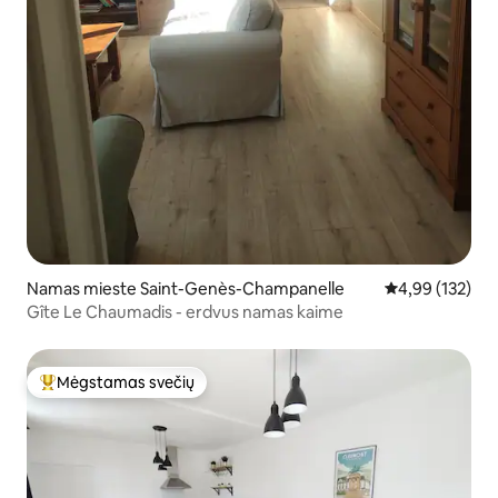
Namas mieste Saint-Genès-Champanelle
Vidutinis įverti
4,99 (132)
Gîte Le Chaumadis - erdvus namas kaime
Mėgstamas svečių
Svečių mėgstamiausias