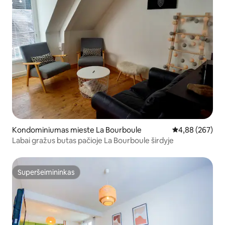
Kondominiumas mieste La Bourboule
Vidutinis įverti
4,88 (267)
Labai gražus butas pačioje La Bourboule širdyje
Superšeimininkas
Superšeimininkas