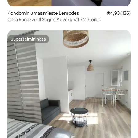
Kondominiumas mieste Lempdes
Vidutinis įverti
4,93 (136)
Casa Ragazzi • Il Sogno Auvergnat • 2 étoiles
Superšeimininkas
Superšeimininkas