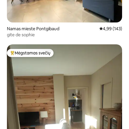
Namas mieste Pontgibaud
Vidutinis įverti
4,99 (143)
gite de sophie
Mėgstamas svečių
Svečių mėgstamiausias