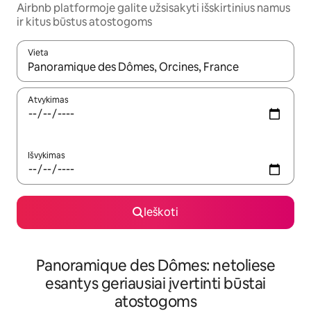
Airbnb platformoje galite užsisakyti išskirtinius namus
ir kitus būstus atostogoms
Vieta
Kai pasirodys paieškos rezultatai, juos naršyti galite naudodam
Atvykimas
Išvykimas
Ieškoti
Panoramique des Dômes: netoliese
esantys geriausiai įvertinti būstai
atostogoms