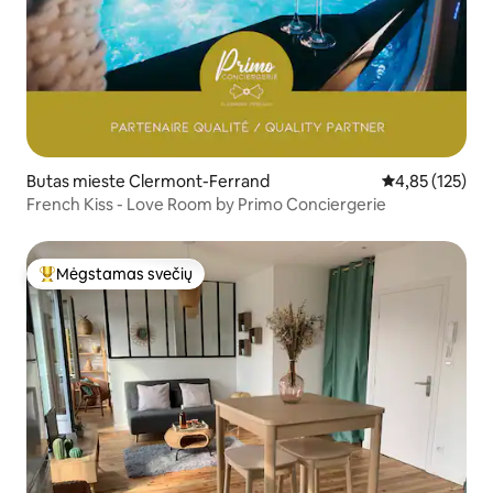
Butas mieste Clermont-Ferrand
Vidutinis įverti
4,85 (125)
French Kiss - Love Room by Primo Conciergerie
Mėgstamas svečių
Svečių mėgstamiausias