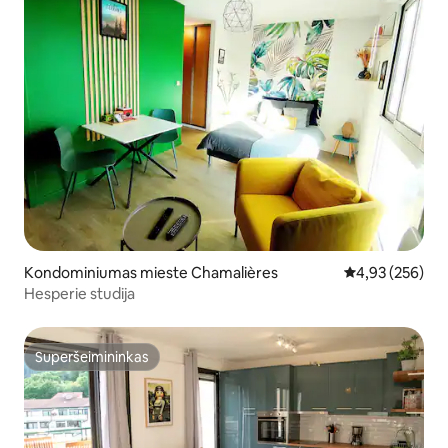
Kondominiumas mieste Chamalières
Vidutinis įverti
4,93 (256)
Hesperie studija
Superšeimininkas
Superšeimininkas