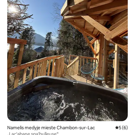
Namelis medyje mieste Chambon-sur-Lac
Vidutinis 
5 (6)
„Lac'abane spa'bulleuse“