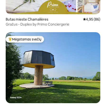
Butas mieste Chamalières
Vidutinis įvert
4,95 (86)
Gražus - Duplex by Primo Conciergerie
Mėgstamas svečių
Svečių mėgstamiausias