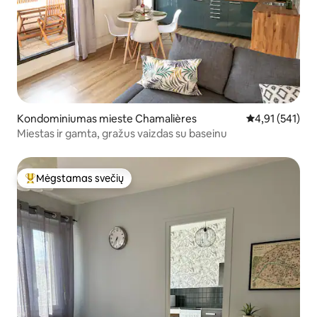
Kondominiumas mieste Chamalières
Vidutinis įverti
4,91 (541)
Miestas ir gamta, gražus vaizdas su baseinu
Mėgstamas svečių
Svečių mėgstamiausias