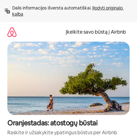
Pereiti
Dalis informacijos išversta automatiškai. 
Rodyti originalo 
prie
kalba
turinio
Įkelkite savo būstą į Airbnb
Oranjestadas: atostogų būstai
Raskite ir užsakykite ypatingus būstus per Airbnb