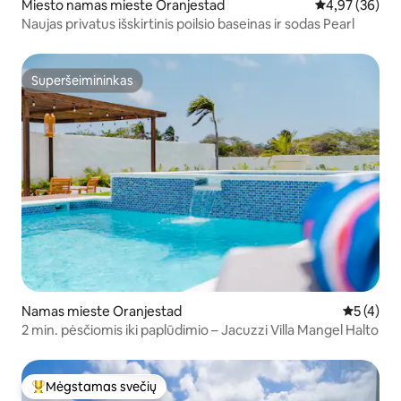
Miesto namas mieste Oranjestad
Vidutinis įvert
4,97 (36)
Naujas privatus išskirtinis poilsio baseinas ir sodas Pearl
Superšeimininkas
Superšeimininkas
Namas mieste Oranjestad
Vidutinis 
5 (4)
2 min. pėsčiomis iki paplūdimio – Jacuzzi Villa Mangel Halto
Mėgstamas svečių
Svečių mėgstamiausias