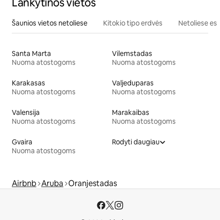
Lankytinos vietos
Šaunios vietos netoliese
Kitokio tipo erdvės
Netoliese esa
Santa Marta
Vilemstadas
Nuoma atostogoms
Nuoma atostogoms
Karakasas
Valjeduparas
Nuoma atostogoms
Nuoma atostogoms
Valensija
Marakaibas
Nuoma atostogoms
Nuoma atostogoms
Gvaira
Rodyti daugiau
Nuoma atostogoms
Airbnb
Aruba
Oranjestadas