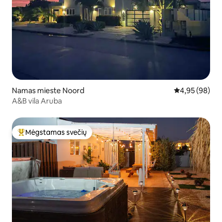
Namas mieste Noord
Vidutinis įvert
4,95 (98)
A&B vila Aruba
Mėgstamas svečių
Svečių mėgstamiausias