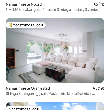
Namas mieste Noord
Vidutinis į
5 (11)
NAUJAS prabangus būstas su 3 miegamaisiais, 3 vonios
kambariais, privačiu baseinu ir lauko virtuve
Mėgstamas svečių
Svečių mėgstamiausias
Namas mieste Oranjestad
Vidutinis į
5 (19)
Stilinga 3 miegamųjų sala|Pėsčiomis iki paplūdimio ir
miesto
Mėgstamas svečių