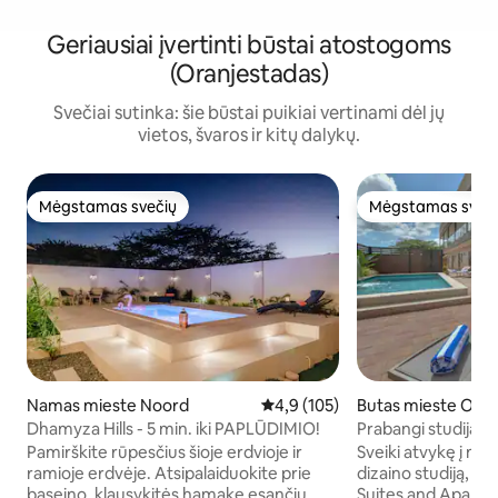
Geriausiai įvertinti būstai atostogoms
(Oranjestadas)
Svečiai sutinka: šie būstai puikiai vertinami dėl jų
vietos, švaros ir kitų dalykų.
Mėgstamas svečių
Mėgstamas sveč
Mėgstamas svečių
Mėgstamas sveč
Namas mieste Noord
Vidutinis įvertinimas: 4,9 iš 5, a
4,9 (105)
Butas mieste Ora
est
Dhamyza Hills - 5 min. iki PAPLŪDIMIO!
Prabangi studija su
Eagle paplūdimio
Pamirškite rūpesčius šioje erdvioje ir
Sveiki atvykę į 
ramioje erdvėje. Atsipalaiduokite prie
dizaino studiją, e
baseino, klausykitės hamake esančių
Suites and Apartme“ ✔1 labai 