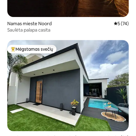
Namas mieste Noord
Vidutinis į
5 (74)
Saulėta palapa casita
Mėgstamas svečių
Svečių mėgstamiausias