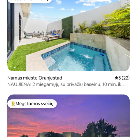
Mėgstamas svečių
Namas mieste Oranjestad
Vidutinis į
5 (22)
NAUJIENA! 2 miegamųjų su privačiu baseinu, 10 min. iki
Eagle paplūdimio
Mėgstamas svečių
Svečių mėgstamiausias