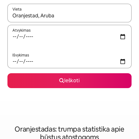
Vieta
Kai pasirodys paieškos rezultatai, juos naršyti galite naudodam
Atvykimas
Išvykimas
Ieškoti
Oranjestadas: trumpa statistika apie
būstus atostogoms