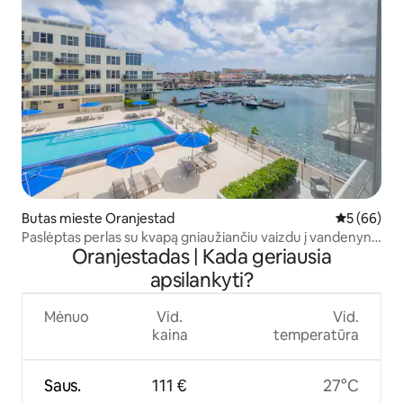
Butas mieste Oranjestad
Vidutinis įv
5 (66)
Paslėptas perlas su kvapą gniaužiančiu vaizdu į vandenyną
Oranjestadas | Kada geriausia
ir baseiną
apsilankyti?
Mėnuo
Vid.
Vid.
kaina
temperatūra
Saus.
111 €
27°C