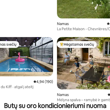
Namas
Vi
La Petite Maison - Chevrières/
as svečių
Mėgstamas svečių
as svečių
Svečių mėgstamiausias
Vidutinis įvertinimas: 4,94 iš 5, atsiliepimų: 190
4,94 (190)
u Kiff · atgal į ateitį
3 iš 5, atsiliepimų: 236
Namas
V
Mėlyna spalva – ramybė ir gamt
Butų su oro kondicionieriumi nuoma
Kompjeno ir Paryžiaus