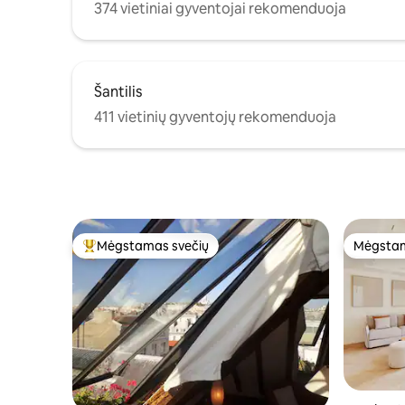
374 vietiniai gyventojai rekomenduoja
Šantilis
411 vietinių gyventojų rekomenduoja
Mėgstamas svečių
Mėgstam
Svečių mėgstamiausias
Mėgstam