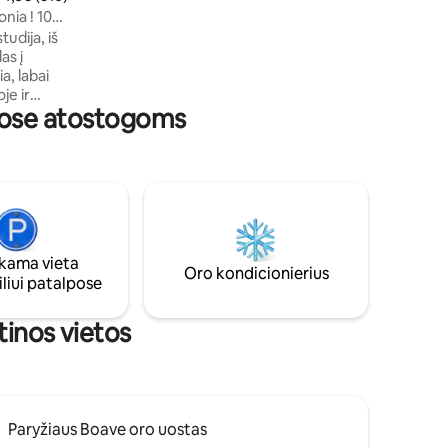
patogūs ir išskirtiniai namai, kuriuose
nia ! 10
galima apsistoti tyrinėjant šampaną ir
ro!
tudija, iš
daugybę jo legendinių vynuogynų.
as į
a, labai
je ir
tuose atostogoms
o nuo
pekto
KETĄ“,
me yra
dies formos
y Birthday“
mpano ir
ama vieta
Oro kondicionierius
liui patalpose
tinos vietos
Paryžiaus Boave oro uostas