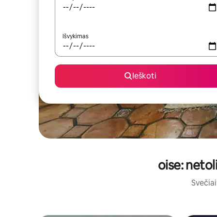
Išvykimas
Ieškoti
oise: neto
Svečiai 