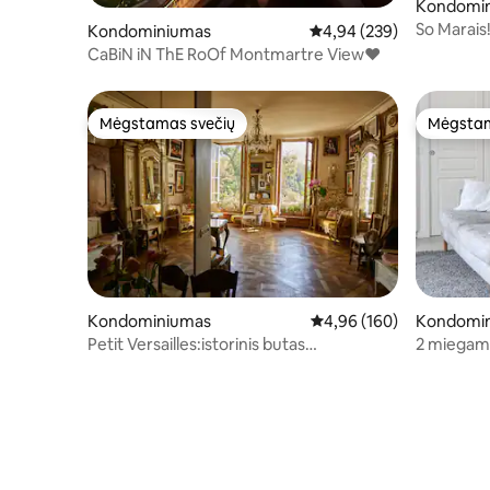
Kondomi
So Marais
Kondominiumas
Vidutinis įvertinimas: 4,9
4,94 (239)
Stilingas,
CaBiN iN ThE RoOf Montmartre View♥
Mėgstamas svečių
Mėgstam
Mėgstamas svečių
Mėgstam
Kondominiumas
Vidutinis įvertinimas: 4,9
4,96 (160)
Kondomi
Petit Versailles:istorinis butas
2 miegamų
ParyžiujeCenter
metro