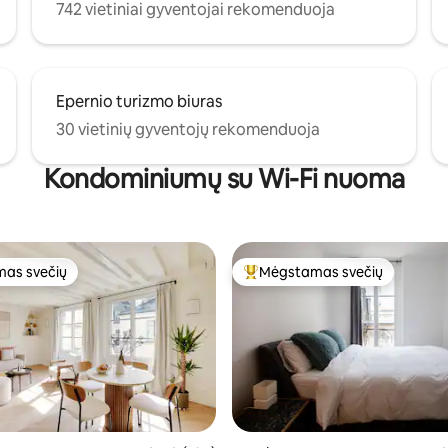
742 vietiniai gyventojai rekomenduoja
Epernio turizmo biuras
30 vietinių gyventojų rekomenduoja
Kondominiumų su Wi-Fi nuoma
as svečių
Mėgstamas svečių
as svečių
Svečių mėgstamiausias