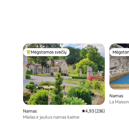
Mėgstamas svečių
Mėgstam
Svečių mėgstamiausias
Mėgstam
Namas
La Maison d
Namas
Vidutinis įvertinimas: 4,9
4,93 (236)
Mielas ir jaukus namas kaime