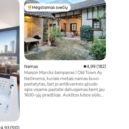
Namas
Mėgstamas svečių
Mėgs
Svečių mėgstamiausias
Svečių 
La Casalo
dideliu e
Sveiki a
būstą su u
erdve su 
lova, auk
SPA vertu
sūkurine vo
atmosfer
aukščiausio
tinka rom
Namas
Vidutinis įvertinimas: 4,
4,99 (182)
atsipalaidavimui. Pa
potyrio v
Maison Marcks šampanas | Old Town Ay
nepamirš
Nežinoma, kuriais metais namas buvo
šiltoje ir
pastatytas, bet jo antikvarinės ąžuolo
sijos visame pastate datuojamas bent jau
1600-ųjų pradžioje. Aukštos lubos siūlo
erdvią ir erdvią, bet labai jaukią erdvę
trijuose aukštuose. Kieme yra
pietūs/valgomasis ir poilsio zona po stogu
prie atviros laužavietės - jūs turite
privačią prieigą prie šios ramios ir
stebuklingos erdvės. Maison Marcks yra
idutinis įvertinimas: 4,93 iš 5, atsiliepimų: 510
4,93 (510)