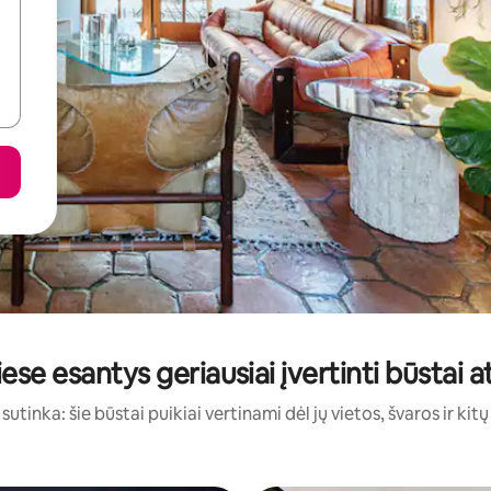
liese esantys geriausiai įvertinti būstai
sutinka: šie būstai puikiai vertinami dėl jų vietos, švaros ir kit