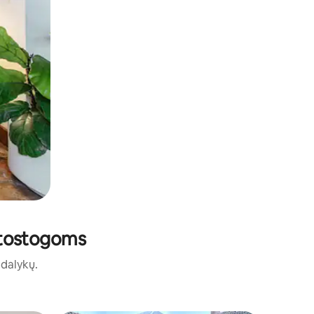
 atostogoms
ų dalykų.