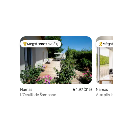
Mėgstamas svečių
Mėgst
Svečių mėgstamiausias
Svečių 
Namas
Vidutinis įvertinimas: 4,9
4,97 (315)
Namas
L'Oeuillade Šampane
Aux pits 