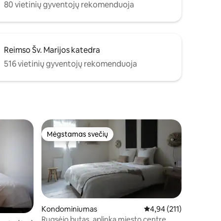
80 vietinių gyventojų rekomenduoja
Reimso Šv. Marijos katedra
516 vietinių gyventojų rekomenduoja
Mėgstamas svečių
Mėgstamas svečių
Kondominiumas
Vidutinis įvertinimas: 4,
4,94 (211)
Rugsėjo butas, aplinka miesto centre