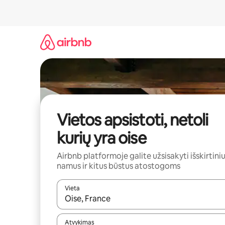
Pereiti
prie
turinio
Vietos apsistoti, netoli
kurių yra oise
Airbnb platformoje galite užsisakyti išskirtini
namus ir kitus būstus atostogoms
Vieta
Kai pasirodys paieškos rezultatai, juos naršyti g
Atvykimas