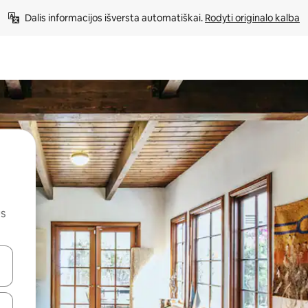
Dalis informacijos išversta automatiškai. 
Rodyti originalo kalba
us
alite naudodami rodykles aukštyn ir žemyn arba liesdami ir braukdami p