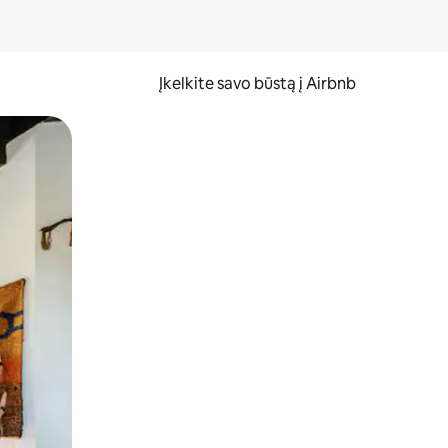
Įkelkite savo būstą į Airbnb
er ekraną.