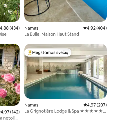
dutinis įvertinimas: 4,88 iš 5, atsiliepimų: 434
4,88 (434)
Namas
Vidutinis įvertinimas: 4,
4,92 (404)
Oise
La Bulle, Maison Haut Stand
Mėgstamas svečių
Svečių mėgstamiausias
Namas
Vidutinis įvertinimas: 4,
4,97 (207)
La Grignotière Lodge & Spa ★★★★★ -
idutinis įvertinimas: 4,97 iš 5, atsiliepimų: 142
4,97 (142)
12 min. iki Paryžiaus Disneilendo
a netoli