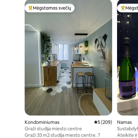
Mėgstamas svečių
Mėgst
Svečių mėgstamiausias
Svečių 
Kondominiumas
Vidutinis įvertinimas: 
5 (209)
Namas
Graži studija miesto centre
Sustabdyta
kambarys
Graži 33 m2 studija miesto centre. 7
Ateikite i