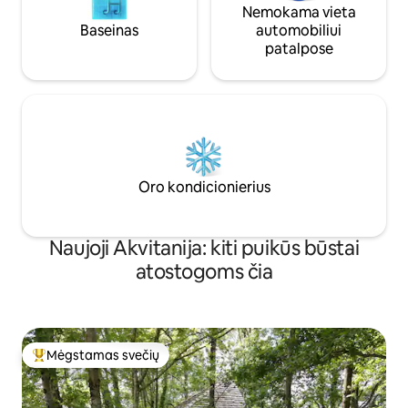
Nemokama vieta
Baseinas
automobiliui
patalpose
Oro kondicionierius
Naujoji Akvitanija: kiti puikūs būstai
atostogoms čia
Mėgstamas svečių
Svečių mėgstamiausias