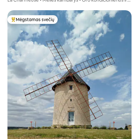
sūkurinė vonia
Mėgstamas svečių
Svečių mėgstamiausias