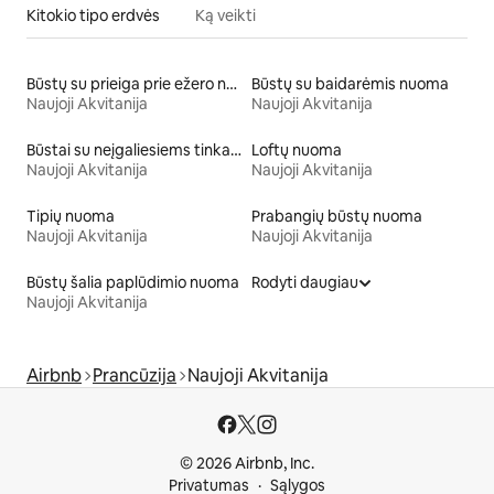
Kitokio tipo erdvės
Ką veikti
Būstų su prieiga prie ežero nuoma
Būstų su baidarėmis nuoma
Naujoji Akvitanija
Naujoji Akvitanija
Būstai su neįgaliesiems tinkamo aukščio tualetu
Loftų nuoma
Naujoji Akvitanija
Naujoji Akvitanija
Tipių nuoma
Prabangių būstų nuoma
Naujoji Akvitanija
Naujoji Akvitanija
Būstų šalia paplūdimio nuoma
Rodyti daugiau
Naujoji Akvitanija
Airbnb
Prancūzija
Naujoji Akvitanija
© 2026 Airbnb, Inc.
Privatumas
Sąlygos