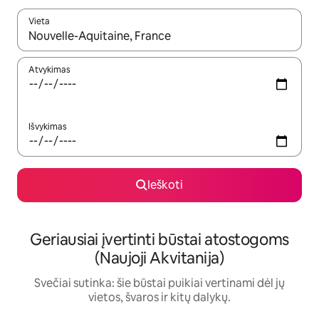
Vieta
Kai pasirodys paieškos rezultatai, juos naršyti galite naudodam
Atvykimas
Išvykimas
Ieškoti
Geriausiai įvertinti būstai atostogoms
(Naujoji Akvitanija)
Svečiai sutinka: šie būstai puikiai vertinami dėl jų
vietos, švaros ir kitų dalykų.