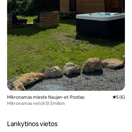
Mikronamas mieste Naujan-et-Postiac
Vidutinis 
5 (6)
Mikronamas netoli St Emilion
Lankytinos vietos