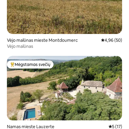
Vėjo malūnas mieste Montdoumerc
Vidutinis įvert
4,96 (50)
Vėjo malūnas
Mėgstamas svečių
Svečių mėgstamiausias
Namas mieste Lauzerte
Vidutinis į
5 (17)