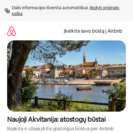
Pereiti
Dalis informacijos išversta automatiškai. 
Rodyti originalo 
prie
kalba
turinio
Įkelkite savo būstą į Airbnb
Naujoji Akvitanija: atostogų būstai
Raskite ir užsakykite ypatingus būstus per Airbnb