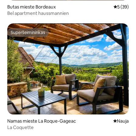
Butas mieste Bordeaux
Vidutinis įv
5 (39)
Bel apartment haussmannien
Superšeimininkas
Superšeimininkas
Namas mieste La Roque-Gageac
Nauja vieta
Nauja
La Coquette