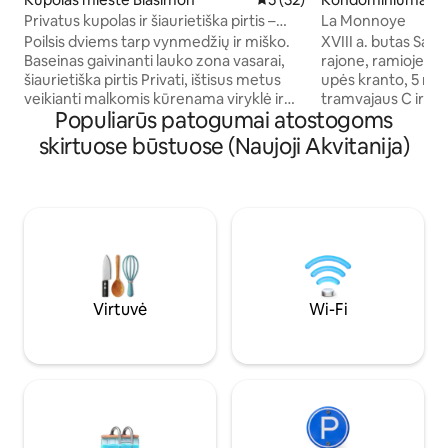
deaux
Privatus kupolas ir šiaurietiška pirtis –
La Monnoye
Domaine du Bedat
Poilsis dviems tarp vynmedžių ir miško.
XVIII a. butas Saint
Baseinas gaivinanti lauko zona vasarai,
rajone, ramioje ai
šiaurietiška pirtis Privati, ištisus metus
upės kranto, 5 min
veikianti malkomis kūrenama viryklė ir
tramvajaus C ir D li
Populiarūs patogumai atostogoms
teleskopas žiema – kupolu galima
la Monnaie ir Saint
mėgautis visais metų laikais. „Vosges
Neseniai renovuot
skirtuose būstuose (Naujoji Akvitanija)
Tradition“ medvilninė marlės lova,
įrengtas su senovin
chalatas vonia, skrudinta Émilie kava už
modernų ir autenti
5 min. kelio, rožė rožinė atvykus. 3
Pilnai įrengta virtu
hektarai tyrinėjimui, vynai iš mūsų
valgomasis, aukšt
vynuogynų, pusryčiai ir maitinimo meniu
erdvus vonios kamb
pagal pageidavimą. Puikiai tinka
nemokamas WiFi, T
romantiškam savaitgaliui. 50 minučių
mokama automobili
nuo Bordo, 20 minučių nuo Saint-Émilion.
Virtuvė
Wi-Fi