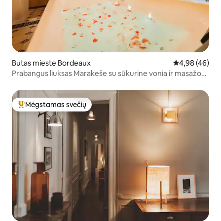
Butas mieste Bordeaux
Vidutinis įvert
4,98 (46)
Prabangus liuksas Marakeše su sūkurine vonia ir masažo
stalu
Mėgstamas svečių
Svečių mėgstamiausias