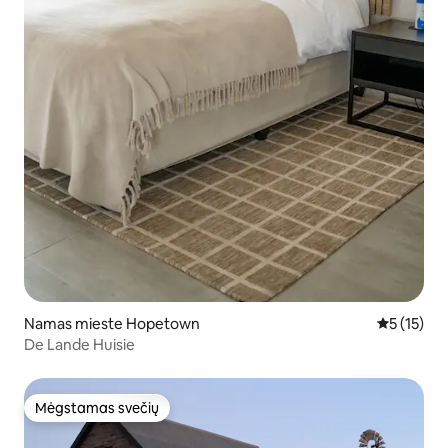
Namas mieste Hopetown
Vidutinis į
5 (15)
De Lande Huisie
Mėgstamas svečių
Mėgstamas svečių