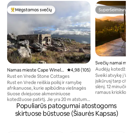
Mėgstamas svečių
Superšeimininkas
Svečių mėgstamiausias
Superšeimininkas
Svečių namai mies
al
Audėjų kotedžas kr
Namas mieste Cape Winela
Vidutinis įvertinimas: 4,98 iš 5, a
4,98 (105)
miegamieji)
Sveiki atvykę į We
nds District Municipality
Rust en Vrede Stone Cottages
įsikūrusį tarp citr
Rust en Vrede reiškia poilsį ir ramybę
slėnį. 12 minučių pėsčiomis nueisite iki
afrikanuose, kurie apibūdina viešnagės
ramaus krioklio ir
šiuose dviejuose akmeniniuose
vietų. Svečiai leid
kotedžuose patirtį. Jie yra 20 m atstumu
plaukiodami, laipio
Populiarūs patogumai atostogoms
vienas nuo kito ir siūlomi TIK kaip pora,
mėgaudamiesi ramybe. Terasa
be to, jie gali naudotis tik uolų baseinu.
skirtuose būstuose (Šiaurės Kapsas)
vieta atsipalaiduoti
Kiekviename kotedže yra dvi 3/4 lovos,
ponius ir povus klaj
vonios kambarys, virtuvėlė ir terasa.
Pasivaikščiokite po
Kotedžų poroje iš VISO gali apsistoti NE
citrinas, žalčius a