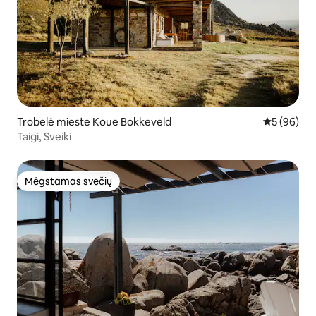
Trobelė mieste Koue Bokkeveld
Vidutinis įv
5 (96)
Taigi, Sveiki
Mėgstamas svečių
Mėgstamas svečių