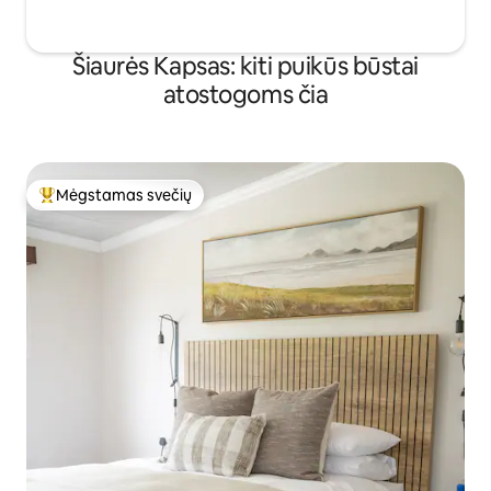
Šiaurės Kapsas: kiti puikūs būstai
atostogoms čia
Mėgstamas svečių
Svečių mėgstamiausias