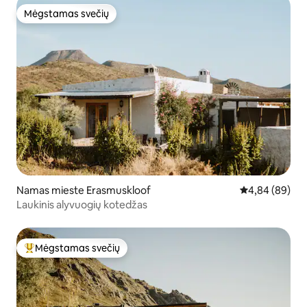
Mėgstamas svečių
Mėgstamas svečių
Namas mieste Erasmuskloof
Vidutinis įvert
4,84 (89)
Laukinis alyvuogių kotedžas
Mėgstamas svečių
Svečių mėgstamiausias