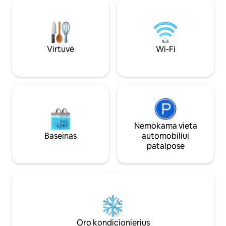
DAUGIAU KAIP 4 žmonės privačioje
gauti daugiau info
aplinkoje, iš kurios atsiveria platūs
ieškokite „Waterfa
vaizdai. Šie nauji kotedžai yra tokio paties
laukiami.
formato kaip ir kiti keturi ūkyje, kurie
gavo šimtus 5* atsiliepimų.
Virtuvė
Wi-Fi
Nemokama vieta
Baseinas
automobiliui
patalpose
Oro kondicionierius