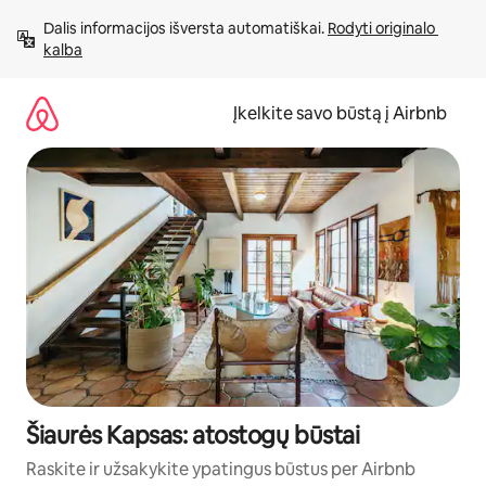
Pereiti
Dalis informacijos išversta automatiškai. 
Rodyti originalo 
prie
kalba
turinio
Įkelkite savo būstą į Airbnb
Šiaurės Kapsas: atostogų būstai
Raskite ir užsakykite ypatingus būstus per Airbnb