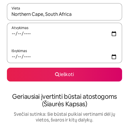
Vieta
Kai pasirodys paieškos rezultatai, juos naršyti galite naudodam
Atvykimas
Išvykimas
Ieškoti
Geriausiai įvertinti būstai atostogoms
(Šiaurės Kapsas)
Svečiai sutinka: šie būstai puikiai vertinami dėl jų
vietos, švaros ir kitų dalykų.