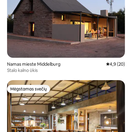
Namas mieste Middelburg
Vidutinis įver
4,9 (20)
Stalo kalno ūkis
Mėgstamas svečių
Mėgstamas svečių