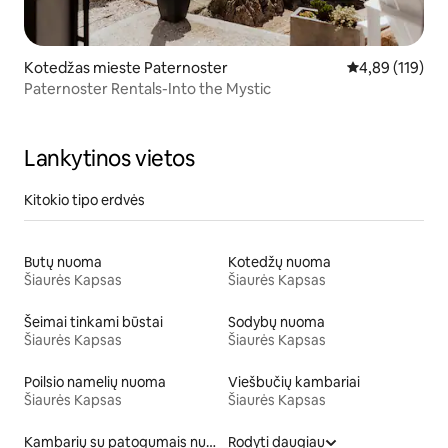
Kotedžas mieste Paternoster
Vidutinis įverti
4,89 (119)
Paternoster Rentals-Into the Mystic
Lankytinos vietos
Kitokio tipo erdvės
Butų nuoma
Kotedžų nuoma
Šiaurės Kapsas
Šiaurės Kapsas
Šeimai tinkami būstai
Sodybų nuoma
Šiaurės Kapsas
Šiaurės Kapsas
Poilsio namelių nuoma
Viešbučių kambariai
Šiaurės Kapsas
Šiaurės Kapsas
Kambarių su patogumais nuoma
Rodyti daugiau