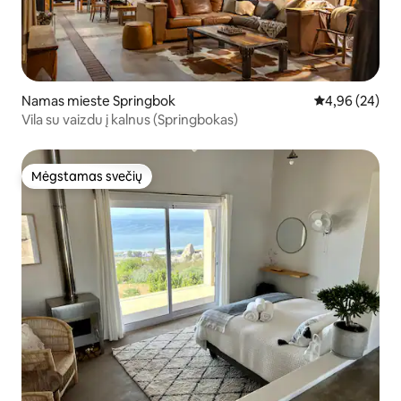
Namas mieste Springbok
Vidutinis įvert
4,96 (24)
Vila su vaizdu į kalnus (Springbokas)
Mėgstamas svečių
Mėgstamas svečių