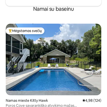
Namai su baseinu
Mėgstamas svečių
Svečių mėgstamiausias
Namas mieste Kitty Hawk
Vidutinis įverti
4,98 (124)
Poros Cove savarankiško atvykimo mažas