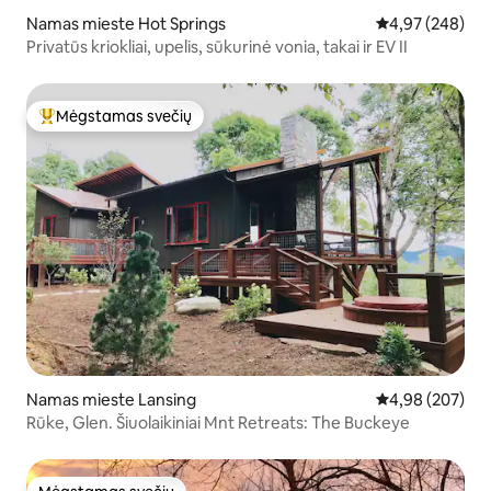
Namas mieste Hot Springs
Vidutinis įverti
4,97 (248)
Privatūs kriokliai, upelis, sūkurinė vonia, takai ir EV II
Mėgstamas svečių
Svečių mėgstamiausias
Namas mieste Lansing
Vidutinis įverti
4,98 (207)
Rūke, Glen. Šiuolaikiniai Mnt Retreats: The Buckeye