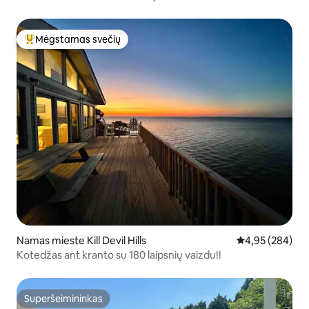
namas(baseinas, dviračiai)
Mėgstamas svečių
Svečių mėgstamiausias
Namas mieste Kill Devil Hills
Vidutinis įverti
4,95 (284)
Kotedžas ant kranto su 180 laipsnių vaizdu!!
Superšeimininkas
Superšeimininkas