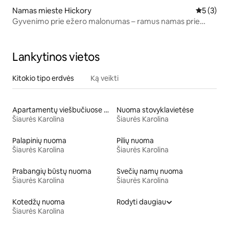
Namas mieste Hickory
Vidutinis 
5 (3)
Gyvenimo prie ežero malonumas – ramus namas prie
ežero su baidarėmis
Lankytinos vietos
Kitokio tipo erdvės
Ką veikti
Apartamentų viešbučiuose nuoma
Nuoma stovyklavietėse
Šiaurės Karolina
Šiaurės Karolina
Palapinių nuoma
Pilių nuoma
Šiaurės Karolina
Šiaurės Karolina
Prabangių būstų nuoma
Svečių namų nuoma
Šiaurės Karolina
Šiaurės Karolina
Kotedžų nuoma
Rodyti daugiau
Šiaurės Karolina