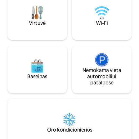
baidarėmis, plaukiojimas plaustais baltu
pranoktų lūkesčius. Mūsų nuoseklū
vandeniu, kopimas į uolas! Vos už kelių
žvaigždučių atsilie
minučių kelio yra Hendersonville, Flat
Privati sūkurinė von
Rock ir Asheville miestai.
centrinė vieta Roly
Virtuvė
Wi-Fi
Nemokama vieta
Baseinas
automobiliui
patalpose
Oro kondicionierius