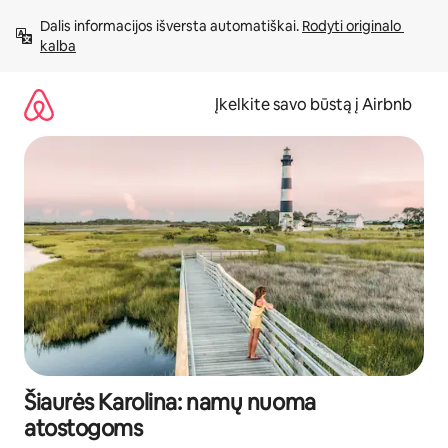
Pereiti
Dalis informacijos išversta automatiškai. 
Rodyti originalo 
prie
kalba
turinio
Įkelkite savo būstą į Airbnb
Šiaurės Karolina: namų nuoma
atostogoms