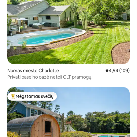
Namas mieste Charlotte
Vidutinis įverti
4,94 (109)
Privati baseino oazė netoli CLT pramogų!
Mėgstamas svečių
Svečių mėgstamiausias