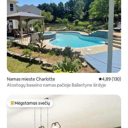
Namas mieste Charlotte
Vidutinis įverti
4,89 (130)
Atostogų baseino namas pačioje Ballantyne širdyje
Mėgstamas svečių
Svečių mėgstamiausias