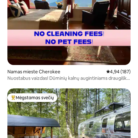
Namas mieste Cherokee
Vidutinis įverti
4,94 (187)
Nuostabus vaizdas! Dūminių kalnų augintiniams draugiški
žygeiviai
Mėgstamas svečių
Svečių mėgstamiausias