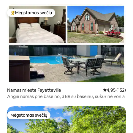
Mėgstamas svečių
Svečių mėgstamiausias
Namas mieste Fayetteville
Vidutinis įverti
4,95 (152)
Angie namas prie baseino, 3 BR su baseinu, sūkurinė vonia
Mėgstamas svečių
Mėgstamas svečių