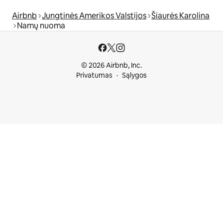
Airbnb
Jungtinės Amerikos Valstijos
Šiaurės Karolina
Namų nuoma
© 2026 Airbnb, Inc.
Privatumas
Sąlygos