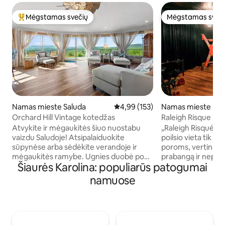
Mėgstamas svečių
Mėgstamas sveč
Svečių mėgstamiausias
Mėgstamas sveč
Namas mieste Saluda
Vidutinis įvertinimas: 4,99 iš 5, a
4,99 (153)
Namas mieste Ral
Orchard Hill Vintage kotedžas
Raleigh Risque kamb
žaidimų kambarys
Atvykite ir mėgaukitės šiuo nuostabu
„Raleigh Risqué Ro
vaizdu Saludoje! Atsipalaiduokite
poilsio vieta tik s
sūpynėse arba sėdėkite verandoje ir
poroms, vertinanč
mėgaukitės ramybe. Ugnies duobė po
prabangą ir nepam
Šiaurės Karolina: populiarūs patogumai
žvaigždėmis yra tokia Saludacrous! Mūsų
Žinome, kad nesam
jaukus kotedžas yra vos už kelių žingsnių
apsistoti Rolyje, i
namuose
nuo Judds Peak ir už 2 mylių nuo miesto
sprendimas. Nuo 
centro, kur visada yra maisto ir pramogų!
protokolų ir aukšč
„Gorge Zipline“ yra mūsų nuostabiame
patogumų iki apga
mažame miestelyje, o Žaliojoje upėje yra
erdvių ir išskirtini
žygiai pėsčiomis, vamzdžiai, plaukimas
kiekviena detalė s