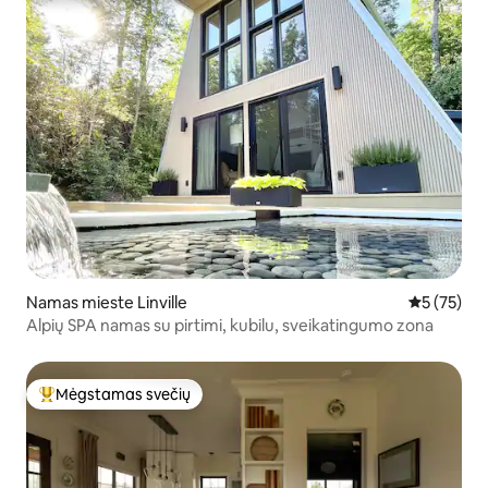
Namas mieste Linville
Vidutinis į
5 (75)
Alpių SPA namas su pirtimi, kubilu, sveikatingumo zona
Mėgstamas svečių
Svečių mėgstamiausias