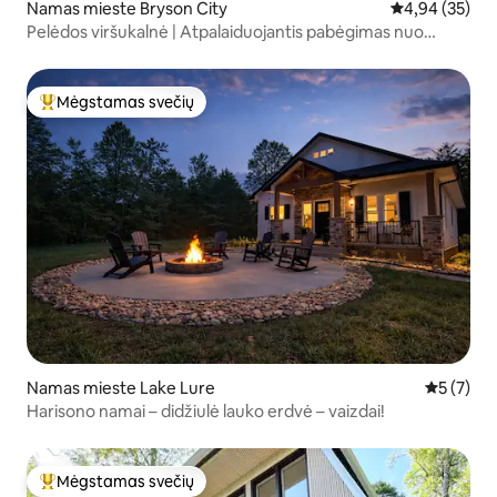
Namas mieste Bryson City
Vidutinis įvert
4,94 (35)
Pelėdos viršukalnė | Atpalaiduojantis pabėgimas nuo
Smoky kalno
Mėgstamas svečių
Svečių mėgstamiausias
Namas mieste Lake Lure
Vidutinis 
5 (7)
Harisono namai – didžiulė lauko erdvė – vaizdai!
Mėgstamas svečių
Svečių mėgstamiausias