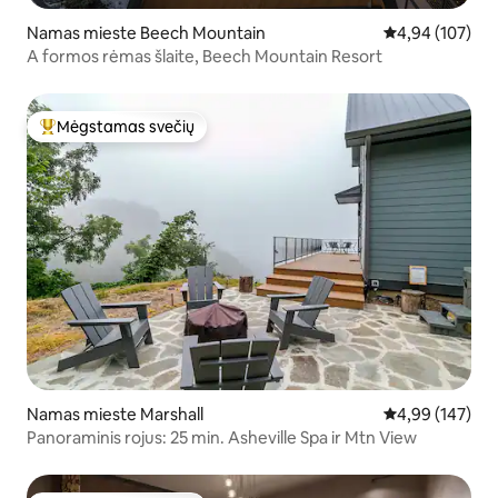
Namas mieste Beech Mountain
Vidutinis įverti
4,94 (107)
A formos rėmas šlaite, Beech Mountain Resort
Mėgstamas svečių
Svečių mėgstamiausias
Namas mieste Marshall
Vidutinis įverti
4,99 (147)
Panoraminis rojus: 25 min. Asheville Spa ir Mtn View