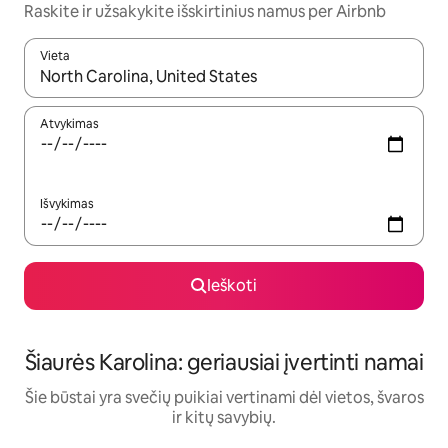
Raskite ir užsakykite išskirtinius namus per Airbnb
Vieta
Kai pasirodys paieškos rezultatai, juos naršyti galite naudodam
Atvykimas
Išvykimas
Ieškoti
Šiaurės Karolina: geriausiai įvertinti namai
Šie būstai yra svečių puikiai vertinami dėl vietos, švaros
ir kitų savybių.