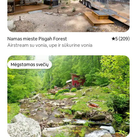
Namas mieste Pisgah Forest
Vidutinis įve
5 (209)
Airstream su vonia, upe ir sūkurine vonia
Mėgstamas svečių
Mėgstamas svečių