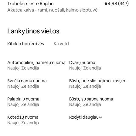
Trobelė mieste Raglan
Vidutinis įverti
4,98 (347)
Akatea kalva - rami, nuošali, kaimo slėptuvė
Lankytinos vietos
Kitokio tipo erdvės
Ką veikti
Automobilinių namelių nuoma
Dvarų nuoma
Naujoji Zelandija
Naujoji Zelandija
Svečių namų nuoma
Būstų prie slidinėjimo trasų nuoma
Naujoji Zelandija
Naujoji Zelandija
Palapinių nuoma
Būstų su sauna nuoma
Naujoji Zelandija
Naujoji Zelandija
Kotedžų nuoma
Rodyti daugiau
Naujoji Zelandija