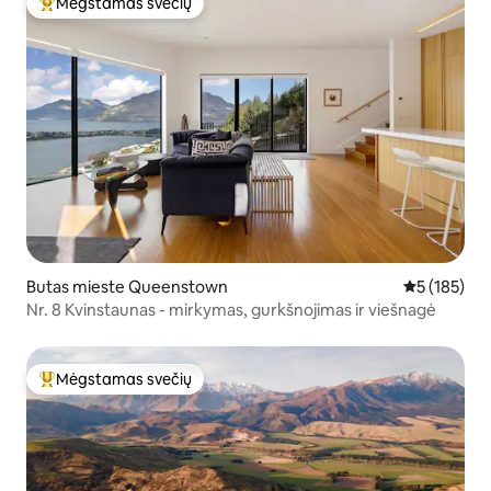
Mėgstamas svečių
Svečių mėgstamiausias
Butas mieste Queenstown
Vidutinis įve
5 (185)
Nr. 8 Kvinstaunas - mirkymas, gurkšnojimas ir viešnagė
Mėgstamas svečių
Svečių mėgstamiausias