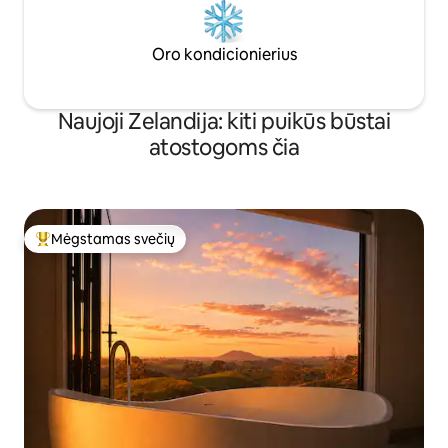
Oro kondicionierius
Naujoji Zelandija: kiti puikūs būstai
atostogoms čia
Mėgstamas svečių
Svečių mėgstamiausias