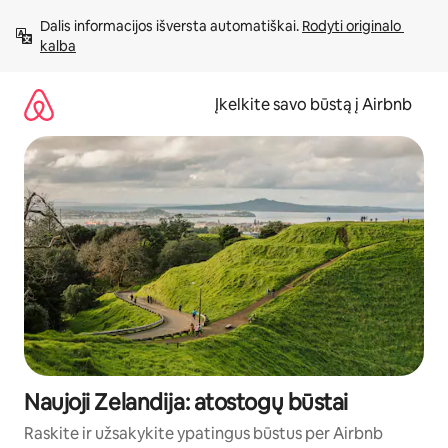
Pereiti
Dalis informacijos išversta automatiškai. 
Rodyti originalo 
prie
kalba
turinio
Įkelkite savo būstą į Airbnb
Naujoji Zelandija: atostogų būstai
Raskite ir užsakykite ypatingus būstus per Airbnb