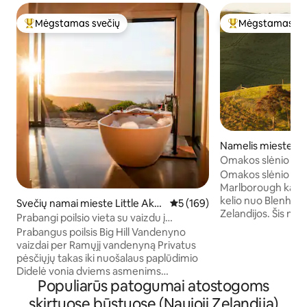
Mėgstamas svečių
Mėgstamas sv
Svečių mėgstamiausias
Svečių mėgstami
Namelis mieste H
y
Omakos slėnio na
Omakos slėnio nam
Marlborough kalvų 
kelio nuo Blenhei
Svečių namai mieste Little Akal
Vidutinis įvertinimas: 5 iš 5, a
5 (169)
Zelandijos. Šis namelis siūlo jums nuošalią
oa
Prabangi poilsio vieta su vaizdu į
ir privačią poilsiav
vandenyną | Privatus paplūdimys
Prabangus poilsis Big Hill Vandenyno
atsipalaiduoti ir at
vaizdai per Ramųjį vandenyną Privatus
Pabuskite ir pasig
pėsčiųjų takas iki nuošalaus paplūdimio
vaizdais į ūkio že
Didelė vonia dviems asmenims
pietinius slėnius. Tyrinėkite vietines
Populiarūs patogumai atostogoms
Romantiška poilsio vieta tik
pasaulinės klasės 
suaugusiesiems 90 min. kelio nuo
skirtuose būstuose (Naujoji Zelandija)
paragaukite nuosta