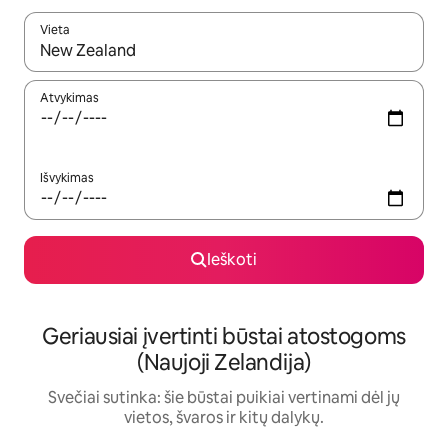
Vieta
Kai pasirodys paieškos rezultatai, juos naršyti galite naudodam
Atvykimas
Išvykimas
Ieškoti
Geriausiai įvertinti būstai atostogoms
(Naujoji Zelandija)
Svečiai sutinka: šie būstai puikiai vertinami dėl jų
vietos, švaros ir kitų dalykų.