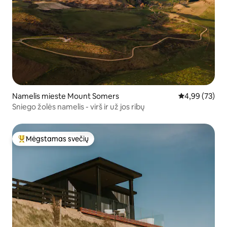
Namelis mieste Mount Somers
Vidutinis įvert
4,99 (73)
Sniego žolės namelis - virš ir už jos ribų
Mėgstamas svečių
Svečių mėgstamiausias