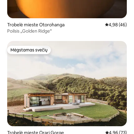
Trobelė mieste Otorohanga
Vidutinis įvert
4,98 (46)
Poilsis „Golden Ridge“
Mėgstamas svečių
Mėgstamas svečių
Trobelė mieste Orari Gorge
Vidutinis įvert
4,96 (73)