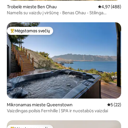
Trobelė mieste Ben Ohau
Vidutinis įverti
4,97 (488)
Namelis su vaizdu į viršūnę - Benas Ohau - Stilinga
atokvėpio vieta
Mėgstamas svečių
Svečių mėgstamiausias
Mikronamas mieste Queenstown
Vidutinis į
5 (22)
Vaizdingas poilsis Fernhille | SPA ir nuostabūs vaizdai