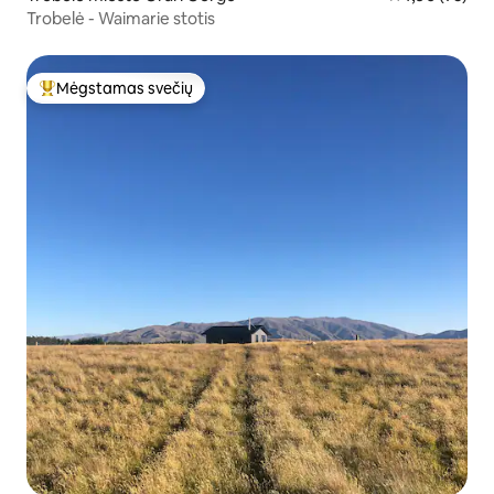
Trobelė - Waimarie stotis
Mėgstamas svečių
Svečių mėgstamiausias