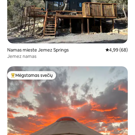
Namas mieste Jemez Springs
Vidutinis įvert
4,99 (68)
Jemez namas
Mėgstamas svečių
Svečių mėgstamiausias