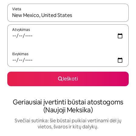
Vieta
Kai pasirodys paieškos rezultatai, juos naršyti galite naudodam
Atvykimas
Išvykimas
Ieškoti
Geriausiai įvertinti būstai atostogoms
(Naujoji Meksika)
Svečiai sutinka: šie būstai puikiai vertinami dėl jų
vietos, švaros ir kitų dalykų.