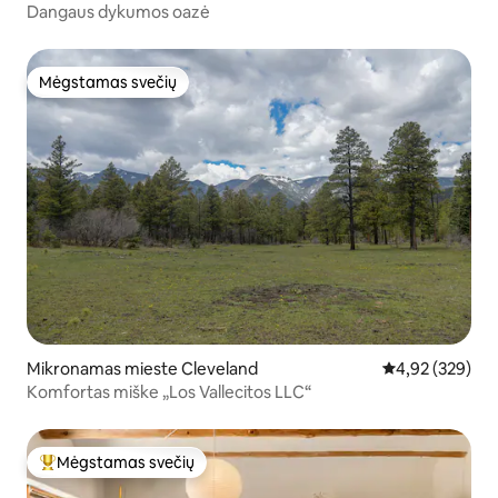
Dangaus dykumos oazė
Mėgstamas svečių
Mėgstamas svečių
Mikronamas mieste Cleveland
Vidutinis įverti
4,92 (329)
Komfortas miške „Los Vallecitos LLC“
Mėgstamas svečių
Svečių mėgstamiausias