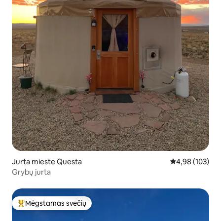
Jurta mieste Questa
Vidutinis įverti
4,98 (103)
Grybų jurta
Mėgstamas svečių
Svečių mėgstamiausias