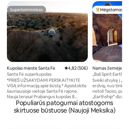
Superšeimininkas
Mėgstamas sv
Superšeimininkas
Svečių mėgstami
Kupolas mieste Santa Fe
Vidutinis įvertinimas: 4,82 iš 5, a
4,82 (506)
Namas žemėje mie
Piedras
Santa Fė superkupolas
„Bali Spirit Earthsh
*PRIEŠ UŽSAKYDAMI PERSKAITYKITE
Sveiki atvykę į „Bal
VISĄ informaciją apie būstą * Apsistokite
erdvią, nuo tinklų a
šauniausioje vietoje Santa Fė rajone.
netoli Taoso, pasiž
Nauja terasa! Prabangus kupolas 8
„Earthship“ dizainu
Populiarūs patogumai atostogoms
privačiuose senovinių kanjonų akruose, į
saulėtu šiltnamiu 
pietus nuo Santa Fė, prie 14-ojo
Šis skelbimas skirt
skirtuose būstuose (Naujoji Meksika)
greitkelio. Mėgaukitės 360 laipsnių kalnų
„Mother Earthship“
vaizdais – Sangre de Christos, Jemez,
rytinėje pusėje es
Sandias, Ortiz, Manzanos. Netgi matosi
Lair“ nuomojamas a