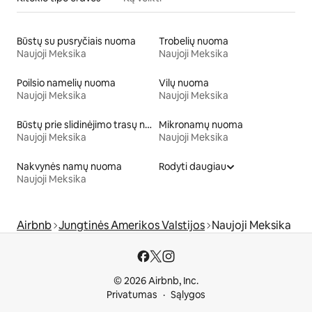
Būstų su pusryčiais nuoma
Trobelių nuoma
Naujoji Meksika
Naujoji Meksika
Poilsio namelių nuoma
Vilų nuoma
Naujoji Meksika
Naujoji Meksika
Būstų prie slidinėjimo trasų nuoma
Mikronamų nuoma
Naujoji Meksika
Naujoji Meksika
Nakvynės namų nuoma
Rodyti daugiau
Naujoji Meksika
Airbnb
Jungtinės Amerikos Valstijos
Naujoji Meksika
© 2026 Airbnb, Inc.
Privatumas
Sąlygos