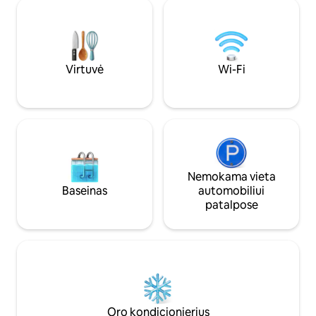
Mt. Taylor, kurios siluetas matomas
privačios, bendras yr
nuostabiuose saulėlydžiuose. Tai išties
puikiai tinka sveč
ypatinga prabangi stovyklavimo
įsimintino viešnag
dykumoje patirtis. Vandentiekis
dizainu, natūralia š
patalpoje, šildymas, akmeninis dušas,
moderniu komfort
karališko dydžio lova. Teritorijoje
Virtuvė
Wi-Fi
teikiamos asmeninio virėjo ir
masažuotojo paslaugos.
Nemokama vieta
Baseinas
automobiliui
patalpose
Oro kondicionierius