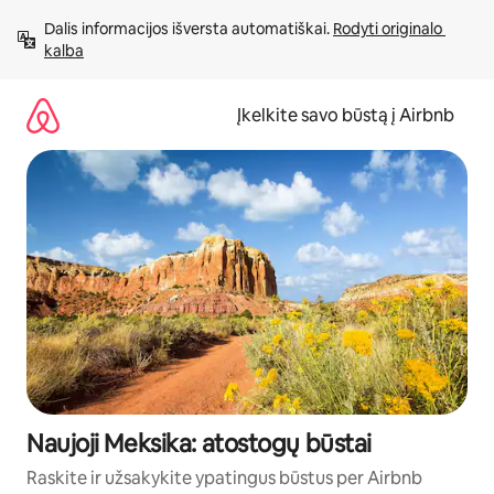
Pereiti
Dalis informacijos išversta automatiškai. 
Rodyti originalo 
prie
kalba
turinio
Įkelkite savo būstą į Airbnb
Naujoji Meksika: atostogų būstai
Raskite ir užsakykite ypatingus būstus per Airbnb