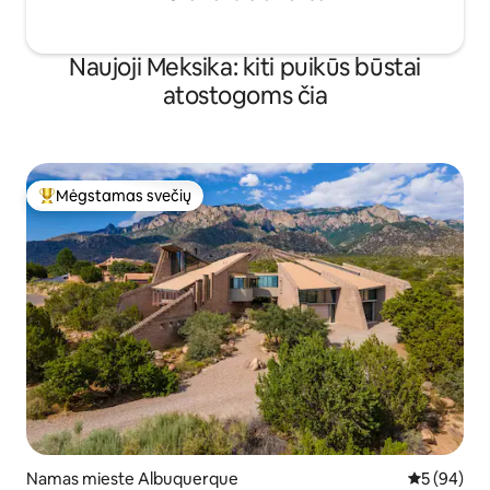
Naujoji Meksika: kiti puikūs būstai
atostogoms čia
Mėgstamas svečių
Svečių mėgstamiausias
Namas mieste Albuquerque
Vidutinis įv
5 (94)