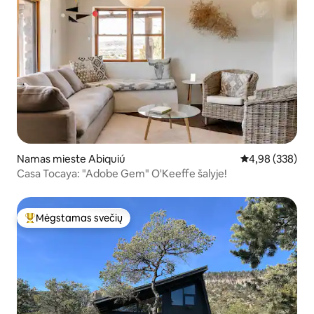
Namas mieste Abiquiú
Vidutinis įverti
4,98 (338)
Casa Tocaya: "Adobe Gem" O'Keeffe šalyje!
Mėgstamas svečių
Svečių mėgstamiausias