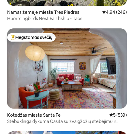
Namas žemėje mieste Tres Piedras
Vidutinis įverti
4,94 (246)
Hummingbirds Nest Earthship - Taos
Mėgstamas svečių
Svečių mėgstamiausias
Kotedžas mieste Santa Fe
Vidutinis įve
5 (539)
Stebuklinga dykuma Casita su žvaigždžių stebėjimu ir
žygiais!