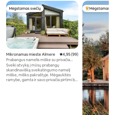
Mėgstamas svečių
Mėgstamas sv
Mėgstamas svečių
Svečių mėgstami
Mikronamas mieste Almere
Vidutinis įvertinimas: 4,95 iš 5, 
4,95 (99)
Prabangus namelis miške su privačia
sūkurine vonia, sauna ir oro
Sveiki atvykę į mūsų prabangų
kondicionieriumi
skandinavišką sveikatingumo namelį
miške, miško pakraštyje. Mėgaukitės
ramybe, gamta ir savo privačia pirtimi bei
sūkurine vonia, o netoliese yra
Amsterdamas, Utrechtas ir 't Gooi, kur
galite praleisti dieną. Čia galite visiškai
atsipalaiduoti arba nuostabiai pailsėti po
dienos, kupinos smagių išvykų. • Privati
sūkurinė vonia su burbuliukais ir
purkštukais (±38 °C, ištisus metus) •