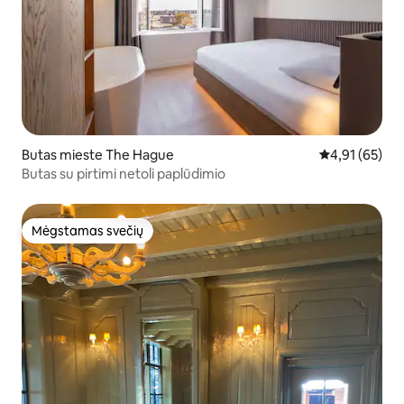
Butas mieste The Hague
Vidutinis įvert
4,91 (65)
Butas su pirtimi netoli paplūdimio
Mėgstamas svečių
Mėgstamas svečių