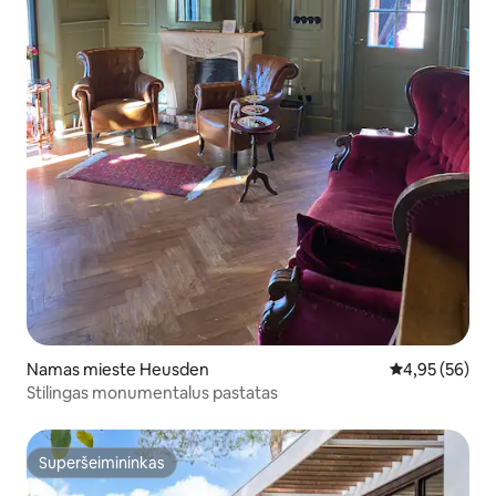
Namas mieste Heusden
Vidutinis įvert
4,95 (56)
Stilingas monumentalus pastatas
Superšeimininkas
Superšeimininkas