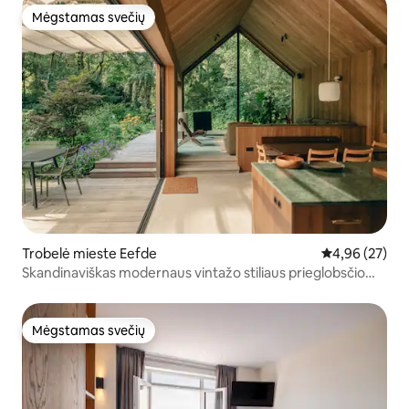
Mėgstamas svečių
Mėgstamas svečių
Trobelė mieste Eefde
Vidutinis įvert
4,96 (27)
Skandinaviškas modernaus vintažo stiliaus prieglobsčio
kampelis
Mėgstamas svečių
Mėgstamas svečių