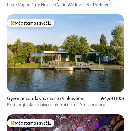
Luxe Vague Tiny House Cabin Wellness Bad Veluwe
Mėgstamas svečių
Svečių mėgstamiausias
Gyvenamasis laivas mieste Vinkeveen
Vidutinis įverti
4,99 (100)
Prabangi sala su laivu ir pirtimi netoli Amsterdamo
Mėgstamas svečių
Svečių mėgstamiausias