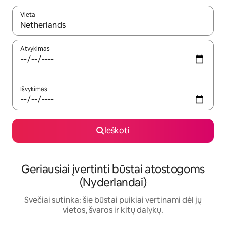
Vieta
Kai pasirodys paieškos rezultatai, juos naršyti galite naudodam
Atvykimas
Išvykimas
Ieškoti
Geriausiai įvertinti būstai atostogoms
(Nyderlandai)
Svečiai sutinka: šie būstai puikiai vertinami dėl jų
vietos, švaros ir kitų dalykų.