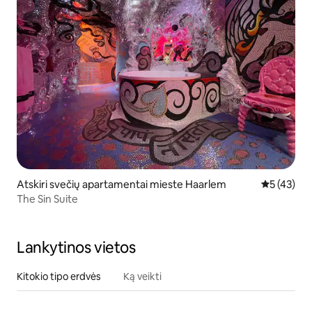
Atskiri svečių apartamentai mieste Haarlem
Vidutinis į
5 (43)
The Sin Suite
Lankytinos vietos
Kitokio tipo erdvės
Ką veikti