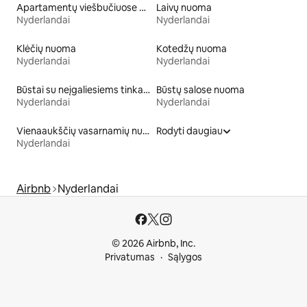
Apartamentų viešbučiuose nuoma
Laivų nuoma
Nyderlandai
Nyderlandai
Klėčių nuoma
Kotedžų nuoma
Nyderlandai
Nyderlandai
Būstai su neįgaliesiems tinkamo aukščio lova
Būstų salose nuoma
Nyderlandai
Nyderlandai
Vienaaukščių vasarnamių nuoma
Rodyti daugiau
Nyderlandai
Airbnb
Nyderlandai
© 2026 Airbnb, Inc.
Privatumas
Sąlygos