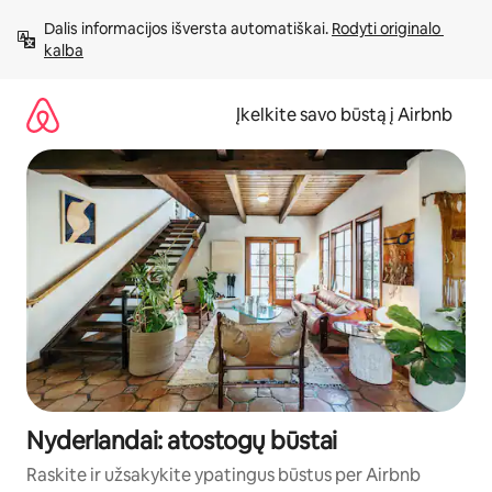
Pereiti
Dalis informacijos išversta automatiškai. 
Rodyti originalo 
prie
kalba
turinio
Įkelkite savo būstą į Airbnb
Nyderlandai: atostogų būstai
Raskite ir užsakykite ypatingus būstus per Airbnb