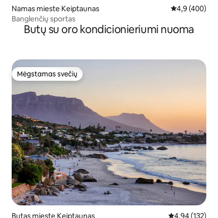
Namas mieste Keiptaunas
Vidutinis įvert
4,9 (400)
Banglenčių sportas
Butų su oro kondicionieriumi nuoma
Mėgstamas svečių
Mėgstamas svečių
Butas mieste Keiptaunas
Vidutinis įverti
4,94 (132)