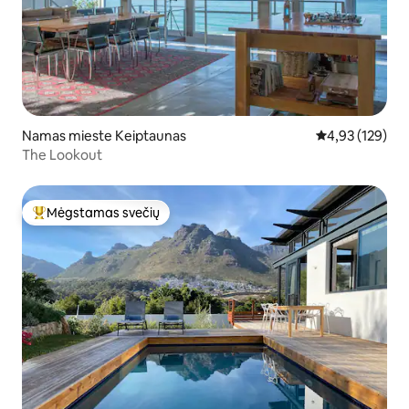
Namas mieste Keiptaunas
Vidutinis įverti
4,93 (129)
The Lookout
Mėgstamas svečių
Svečių mėgstamiausias