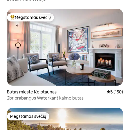
Mėgstamas svečių
Svečių mėgstamiausias
Butas mieste Keiptaunas
Vidutinis įve
5 (150)
2br prabangus Waterkant kaimo butas
Mėgstamas svečių
Mėgstamas svečių