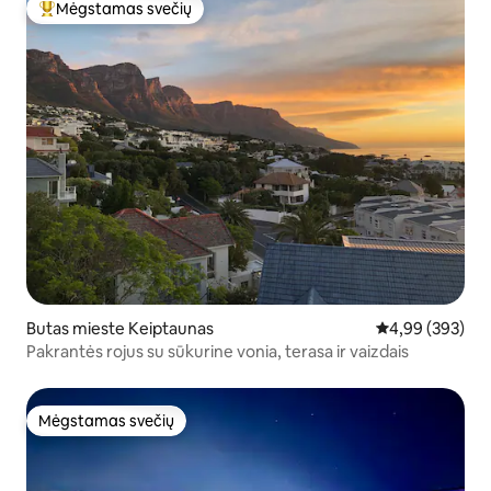
Mėgstamas svečių
Svečių mėgstamiausias
Butas mieste Keiptaunas
Vidutinis įverti
4,99 (393)
Pakrantės rojus su sūkurine vonia, terasa ir vaizdais
Mėgstamas svečių
Mėgstamas svečių