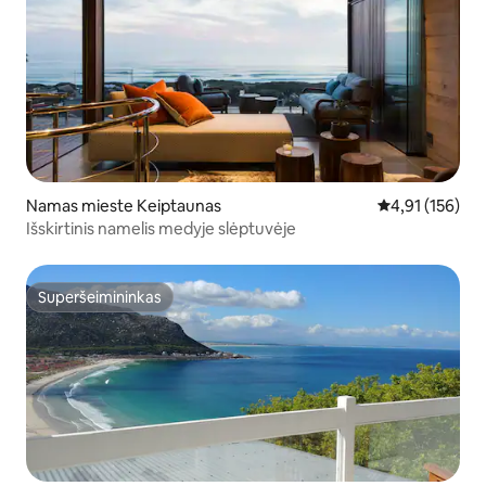
Namas mieste Keiptaunas
Vidutinis įverti
4,91 (156)
Išskirtinis namelis medyje slėptuvėje
Superšeimininkas
Superšeimininkas