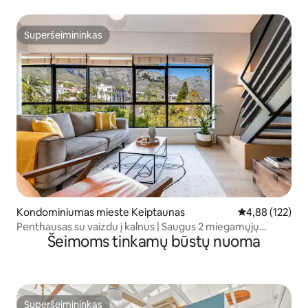
Superšeimininkas
Superšeimininkas
Kondominiumas mieste Keiptaunas
Vidutinis įverti
4,88 (122)
Penthausas su vaizdu į kalnus | Saugus 2 miegamųjų
Šeimoms tinkamų būstų nuoma
būstas su vaizdais ir baseinu
Superšeimininkas