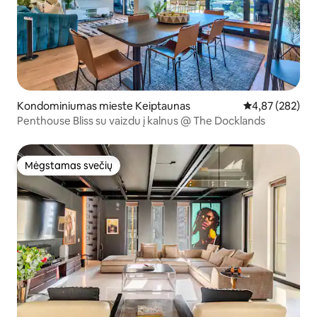
Kondominiumas mieste Keiptaunas
Vidutinis įverti
4,87 (282)
Penthouse Bliss su vaizdu į kalnus @ The Docklands
Mėgstamas svečių
Mėgstamas svečių