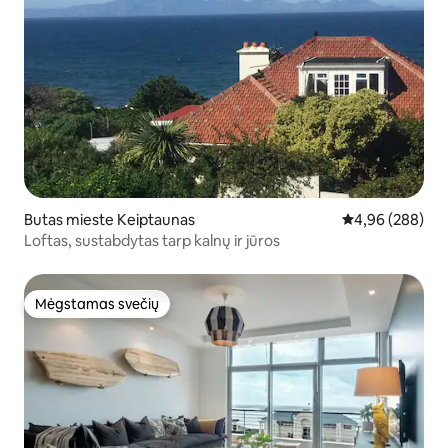
Butas mieste Keiptaunas
Vidutinis įverti
4,96 (288)
Loftas, sustabdytas tarp kalnų ir jūros
Mėgstamas svečių
Mėgstamas svečių