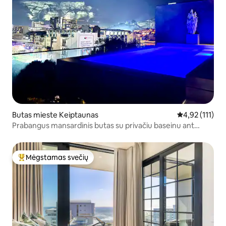
Butas mieste Keiptaunas
Vidutinis įvert
4,92 (111)
Prabangus mansardinis butas su privačiu baseinu ant
stogo!
Mėgstamas svečių
Svečių mėgstamiausias