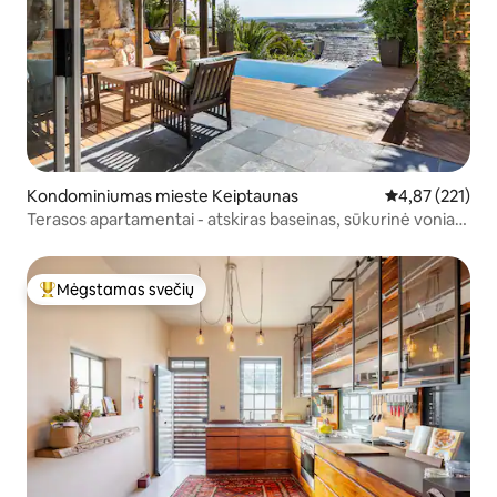
Kondominiumas mieste Keiptaunas
Vidutinis įverti
4,87 (221)
Terasos apartamentai - atskiras baseinas, sūkurinė vonia,
židinys
Mėgstamas svečių
Svečių mėgstamiausias