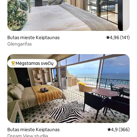
Butas mieste Keiptaunas
Vidutinis įverti
4,96 (141)
Glengarifas
Mėgstamas svečių
Svečių mėgstamiausias
Butas mieste Keiptaunas
Vidutinis įvert
4,9 (366)
Dream View studija