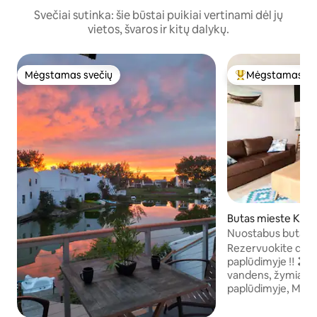
Svečiai sutinka: šie būstai puikiai vertinami dėl jų
vietos, švaros ir kitų dalykų.
Mėgstamas svečių
Mėgstamas sv
Mėgstamas svečių
Svečių mėgstami
Butas mieste Keip
Nuostabus butas 
paplūdimyje. Nem
Rezervuokite dabar
stovėjimo aikštelė
paplūdimyje ‼️ 🏖 „Empire“ pastate prie
vandens, žymiajam
paplūdimyje, Muizenb
Atsipalaiduokite i
stilingu, nuostabi