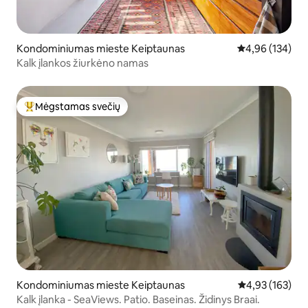
Kondominiumas mieste Keiptaunas
Vidutinis įverti
4,96 (134)
Kalk įlankos žiurkėno namas
Mėgstamas svečių
Svečių mėgstamiausias
Kondominiumas mieste Keiptaunas
Vidutinis įverti
4,93 (163)
Kalk įlanka - SeaViews. Patio. Baseinas. Židinys Braai.