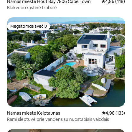
Namas mieste Hout Bay 7806 Cape Town
Vidutinis įverti
4,86 (418)
Blekvudo rąstinė trobelė
Mėgstamas svečių
Mėgstamas svečių
Namas mieste Keiptaunas
Vidutinis įverti
4,98 (133)
Rami slėptuvė prie vandens su nuostabiais vaizdais