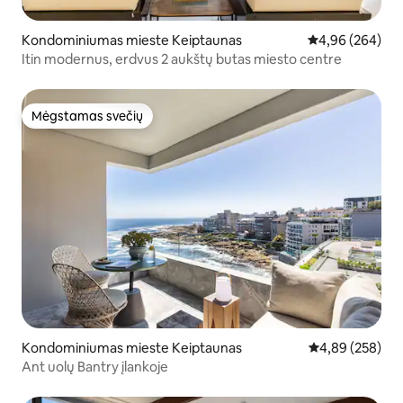
Kondominiumas mieste Keiptaunas
Vidutinis įverti
4,96 (264)
Itin modernus, erdvus 2 aukštų butas miesto centre
Mėgstamas svečių
Mėgstamas svečių
Kondominiumas mieste Keiptaunas
Vidutinis įverti
4,89 (258)
Ant uolų Bantry įlankoje