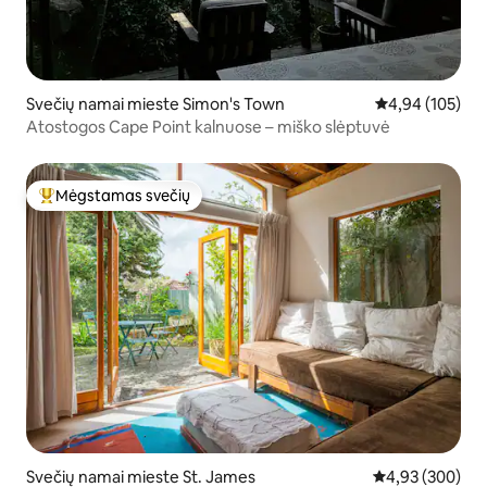
Svečių namai mieste Simon's Town
Vidutinis įverti
4,94 (105)
Atostogos Cape Point kalnuose – miško slėptuvė
Mėgstamas svečių
Svečių mėgstamiausias
Svečių namai mieste St. James
Vidutinis įverti
4,93 (300)