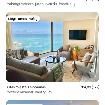
Prabangi moderni jūra su vaizdu į žandikaulį
Mėgstamas svečių
Mėgstamas svečių
Butas mieste Keiptaunas
Vidutinis įverti
4,89 (122)
Portside Miramar, Bantry Bay