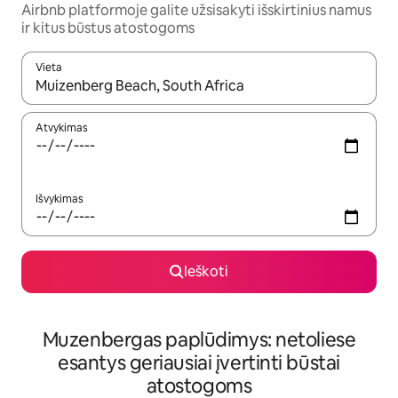
Airbnb platformoje galite užsisakyti išskirtinius namus
ir kitus būstus atostogoms
Vieta
Kai pasirodys paieškos rezultatai, juos naršyti galite naudodam
Atvykimas
Išvykimas
Ieškoti
Muzenbergas paplūdimys: netoliese
esantys geriausiai įvertinti būstai
atostogoms