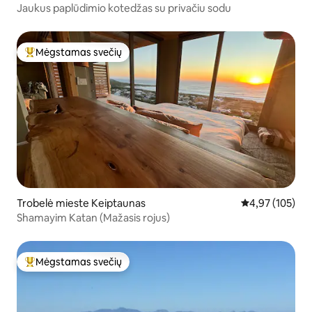
Jaukus paplūdimio kotedžas su privačiu sodu
Mėgstamas svečių
Svečių mėgstamiausias
Trobelė mieste Keiptaunas
Vidutinis įverti
4,97 (105)
Shamayim Katan (Mažasis rojus)
Mėgstamas svečių
Svečių mėgstamiausias