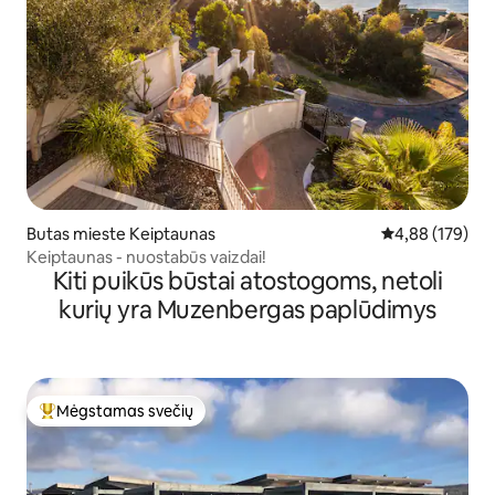
Butas mieste Keiptaunas
Vidutinis įverti
4,88 (179)
Keiptaunas - nuostabūs vaizdai!
Kiti puikūs būstai atostogoms, netoli
kurių yra Muzenbergas paplūdimys
Mėgstamas svečių
Svečių mėgstamiausias