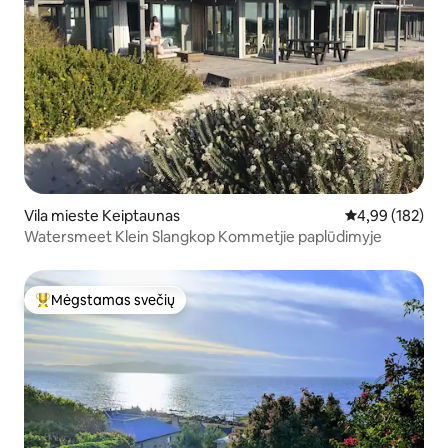
Vila mieste Keiptaunas
Vidutinis įverti
4,99 (182)
Watersmeet Klein Slangkop Kommetjie paplūdimyje
Mėgstamas svečių
Svečių mėgstamiausias