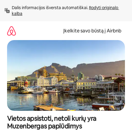
Pereiti
Dalis informacijos išversta automatiškai. 
Rodyti originalo 
prie
kalba
turinio
Įkelkite savo būstą į Airbnb
Vietos apsistoti, netoli kurių yra
Muzenbergas paplūdimys