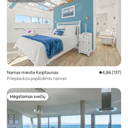
Superšeimininkas
Namas mieste Keiptaunas
Vidutinis įverti
4,86 (137)
Prieplaukos paplūdimio namas
Mėgstamas svečių
Mėgstamas svečių