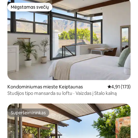
Mėgstamas svečių
Mėgstamas svečių
Kondominiumas mieste Keiptaunas
Vidutinis įverti
4,91 (173)
Studijos tipo mansarda su loftu · Vaizdas į Stalo kalną
Superšeimininkas
Superšeimininkas