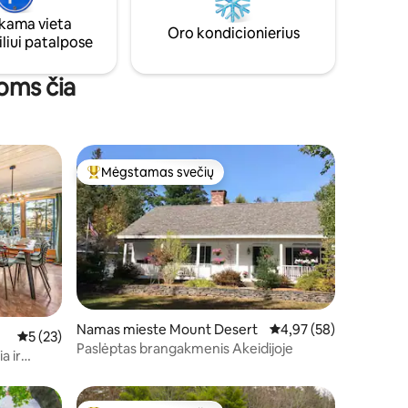
ia laukine
įkroviklis, visam namui skirtas
ama vieta
iūtais,
generatorius, 1 GB interneto greitis, 2
Oro kondicionierius
liui patalpose
belaidžiai tinklai (Wi-Fi ir 5G)
goms čia
Mėgstamas svečių
Svečių mėgstamiausias
Namas mieste Mount Desert
Vidutinis įvertinimas: 4
4,97 (58)
Vidutinis įvertinimas: 5 iš 5, atsiliepimų: 23
5 (23)
Paslėptas brangakmenis Akeidijoje
a ir