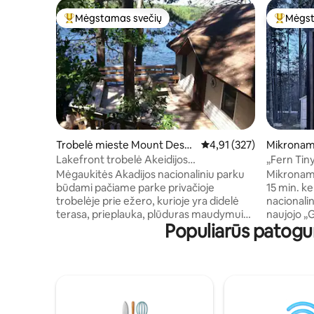
Mėgstamas svečių
Mėgst
Svečių mėgstamiausias
Svečių 
Trobelė mieste Mount Deser
Vidutinis įvertinimas: 4,9
4,91 (327)
Mikronam
t
Lakefront trobelė Akeidijos
„Fern Tin
nacionaliniame parke
būstas, vo
Mėgaukitės Akadijos nacionaliniu parku
Mikronama
Akadijos
būdami pačiame parke privačioje
15 min. ke
trobelėje prie ežero, kurioje yra didelė
nacionalin
terasa, prieplauka, plūduras maudymuisi
naujojo „
Populiarūs patogu
atviroje jūroje, kanoja, baidarės, dujinė
įsėsti į „
kepsninė, laužavietė, vidaus ir lauko
vykstantį 
karšto vandens dušai. Studija su loftu,
Jūsų nuot
virtuve ir vonios kambariu Echo ežere
patogiuos
Akadijoje. Gali miegoti 5 asmenys (plati
namuose g
dvigulė lova lofte, dvigulė sofa-lova ir
pro dideli
viengulė išskleidžiama lova).
saulėtekis