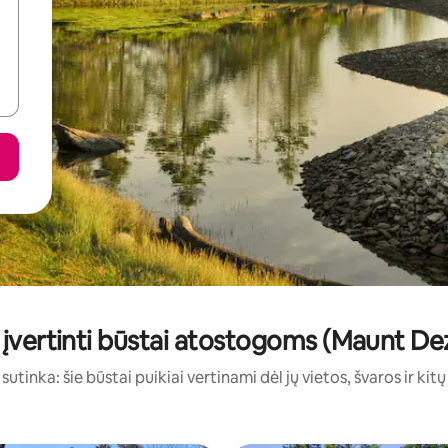
 įvertinti būstai atostogoms (Maunt De
sutinka: šie būstai puikiai vertinami dėl jų vietos, švaros ir kit