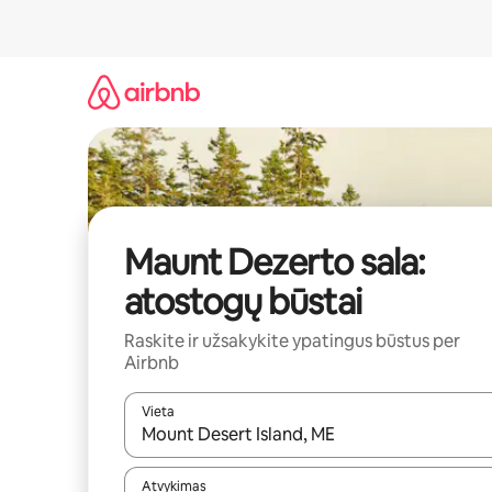
Pereiti
prie
turinio
Maunt Dezerto sala:
atostogų būstai
Raskite ir užsakykite ypatingus būstus per
Airbnb
Vieta
Kai pasirodys paieškos rezultatai, juos naršyti g
Atvykimas