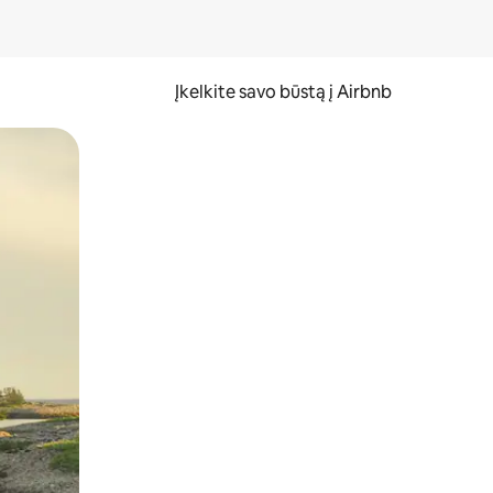
Įkelkite savo būstą į Airbnb
er ekraną.