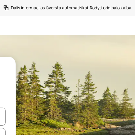
Dalis informacijos išversta automatiškai. 
Rodyti originalo kalba
alite naudodami rodykles aukštyn ir žemyn arba liesdami ir braukdami p