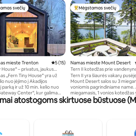
amas svečių
Mėgstamas svečių
mėgstamiausias
Svečių mėgstamiausias
1 iš 5, atsiliepimų: 327
as mieste Trenton
Vidutinis įvertinimas: 5 iš 5, atsiliepimų: 15
5 (15)
Namas mieste Mount Desert
y House“ – privatus, jaukus
Tern II kotedžas prie vandenyn
s už kelių minučių kelio nuo
s „Fern Tiny House“ yra už
Tern II yra šiaurės vakarų pusėj
lio nuo įėjimo į Akadijos
Mount Desert salos su 3 miegama
į parką ir už 10 min. kelio nuo
voniomis pagrindiniame name. A
Gateway Center“, kur galima
miegamasis, 1 vonios kotedžas 
mai atostogoms skirtuose būstuose (M
Island Explorer“ autobusą,
prieinamas už 250 $. Privatus do
į Akadiją, Šudiką ir Bar Harborą.
akmenukų paplūdimys yra jūsų p
ykiams pasibaigus, šiuose
arba plaukioti kanoja ar baidare. Įspūding
e ir privačiuose mažuose
saulėlydžiai matomi iš terasos. 
alėsite toliau mėgautis gamta
nacionalinis parkas, Bar Harbora
us langus, pro kuriuos matyti
rytų uostas, Pietvakarių uostas -
, o naktį – žvaigždės, gulint
lengvai pasiekiama. Mėgaukitės