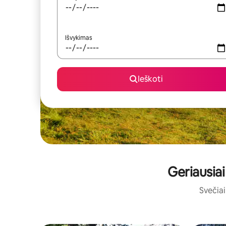
Išvykimas
Ieškoti
Geriausiai
Svečiai 