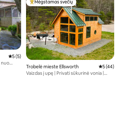
Mėgstamas svečių
Svečių mėgstamiausias
Vidutinis įvertinimas: 5 iš 5, atsiliepimų: 5
5 (5)
u nuo
Trobelė mieste Ellsworth
Vidutinis įvertinimas
5 (44)
Vaizdas į upę | Privati sūkurinė vonia |
Gluosnio trobelė