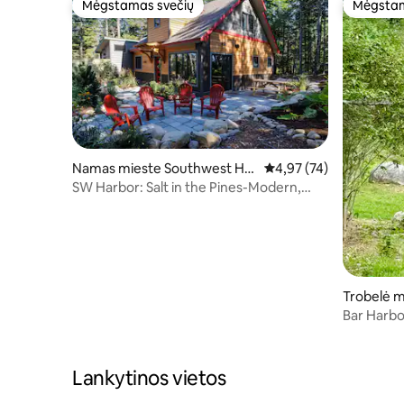
Mėgstamas svečių
Mėgstam
Mėgstamas svečių
Mėgstam
Namas mieste Southwest Har
Vidutinis įvertinimas: 4,
4,97 (74)
bor
SW Harbor: Salt in the Pines-Modern,
Magical Oasis
Trobelė m
Bar Harbo
ir privači
Lankytinos vietos