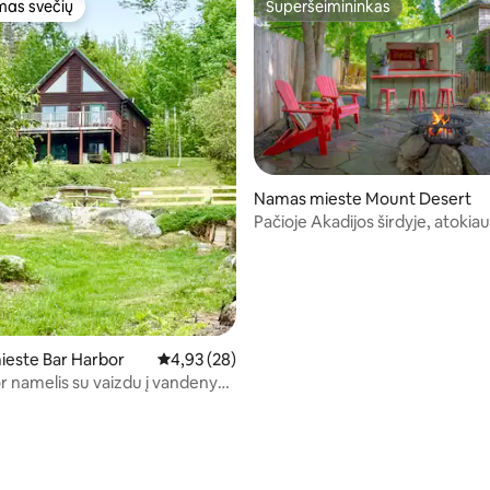
as svečių
Superšeimininkas
as svečių
Superšeimininkas
Namas mieste Mount Desert
97 iš 5, atsiliepimų: 74
Pačioje Akadijos širdyje, atokia
minios.
ieste Bar Harbor
Vidutinis įvertinimas: 4,93 iš 5, atsiliepimų: 28
4,93 (28)
r namelis su vaizdu į vandenyną
u paplūdimiu