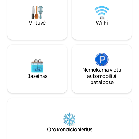
parką, prasideda beveik prie pat durų.
Virtuvė
Wi-Fi
Nemokama vieta
Baseinas
automobiliui
patalpose
Oro kondicionierius