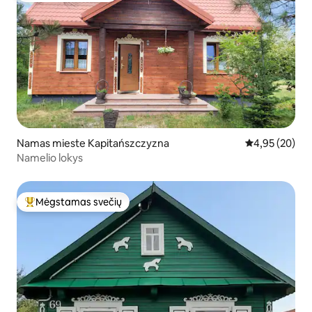
Namas mieste Kapitańszczyzna
Vidutinis įvert
4,95 (20)
Namelio lokys
Mėgstamas svečių
Svečių mėgstamiausias