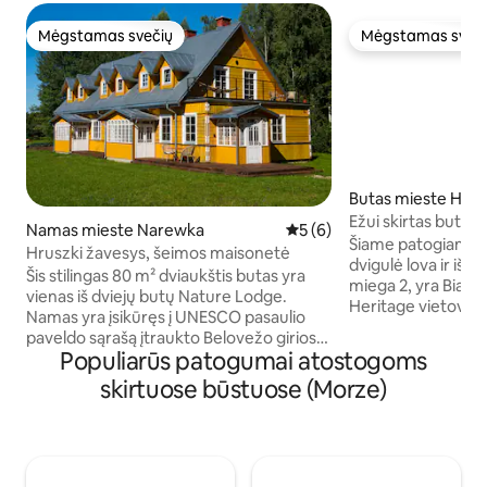
Mėgstamas svečių
Mėgstamas sveč
Mėgstamas svečių
Mėgstamas sveč
Butas mieste Haj
Ežui skirtas butas
Namas mieste Narewka
Vidutinis įvertinimas: 5 iš 5,
5 (6)
Šiame patogiame ir
Hruszki žavesys, šeimos maisonetė
dvigulė lova ir išt
Šis stilingas 80 m² dviaukštis butas yra
miega 2, yra Biało
vienas iš dviejų butų Nature Lodge.
Heritage vietovės pakrašt
Namas yra įsikūręs į UNESCO pasaulio
yra pritvirtinti pr
paveldo sąrašą įtraukto Belovežo girios,
kuriuos galite nau
Populiarūs patogumai atostogoms
vieno biologinės įvairovės požiūriu
metu. Teritorijoje ir aplink ją yra daug
turtingiausių regionų Europos Sąjungoje,
skirtuose būstuose (Morze)
takų, įskaitant dvi
pakraštyje. 2,5 hektaro sklypas ribojasi su
ir takų per mišką. Miškas prasideda tik
pirmykščiu mišku, o nuo rudens iki
gatve nuo buto. Ta
pavasario jums gali pasisekti iš terasos
miškas Europoje, 
pamatyti europinius bizonus. Pėsčiųjų ir
didžiausia Europos
dviračių takai, vedantys į nacionalinį