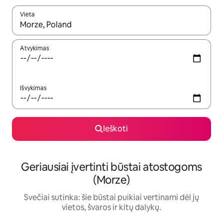
Vieta
Kai pasirodys paieškos rezultatai, juos naršyti galite naudodam
Atvykimas
Išvykimas
Ieškoti
Geriausiai įvertinti būstai atostogoms
(Morze)
Svečiai sutinka: šie būstai puikiai vertinami dėl jų
vietos, švaros ir kitų dalykų.