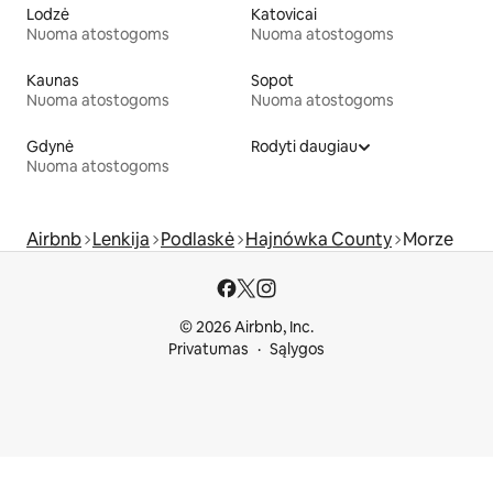
Lodzė
Katovicai
Nuoma atostogoms
Nuoma atostogoms
Kaunas
Sopot
Nuoma atostogoms
Nuoma atostogoms
Gdynė
Rodyti daugiau
Nuoma atostogoms
Airbnb
Lenkija
Podlaskė
Hajnówka County
Morze
© 2026 Airbnb, Inc.
Privatumas
Sąlygos