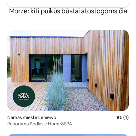
Morze: kiti puikūs būstai atostogoms čia
Namas mieste Leniewo
Vidutinis 
5 (4)
Panorama Podlasie Home&SPA