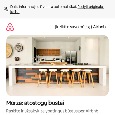
Pereiti
Dalis informacijos išversta automatiškai. 
Rodyti originalo 
prie
kalba
turinio
Įkelkite savo būstą į Airbnb
Morze: atostogų būstai
Raskite ir užsakykite ypatingus būstus per Airbnb