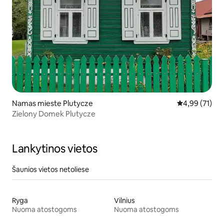
Namas mieste Plutycze
Vidutinis įvert
4,99 (71)
Zielony Domek Plutycze
Lankytinos vietos
Šaunios vietos netoliese
Ryga
Vilnius
Nuoma atostogoms
Nuoma atostogoms