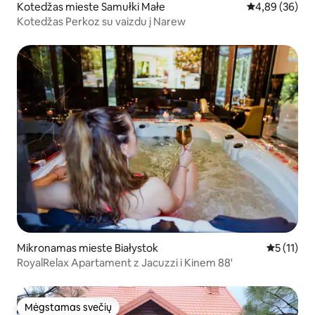
Kotedžas mieste Samułki Małe
Vidutinis įvert
4,89 (36)
Kotedžas Perkoz su vaizdu į Narew
Mikronamas mieste Białystok
Vidutinis į
5 (11)
RoyalRelax Apartament z Jacuzzi i Kinem 88'
Mėgstamas svečių
Mėgstamas svečių