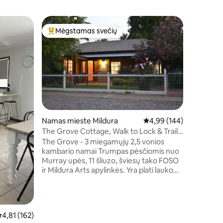
Namas mi
Mėgstamas svečių
Mėgs
Svečių mėgstamiausias
Svečių 
„Grace“ šeimos namai yra svarbiausia
visame 
„GRACE“ 
miegamais
kambariu,
žmonių. Į
netoli 2 
centro su
vaistininku ir ke
automobil
Namas mieste Mildura
Vidutinis įvertinimas: 4,
4,99 (144)
kelio aut
The Grove Cottage, Walk to Lock & Trail
Central. Taip pat netoli Mildura Base
Of Lights.
The Grove - 3 miegamųjų 2,5 vonios
ligoninės. Padalytoji šildymo ir vėsin
kambario namai Trumpas pėsčiomis nuo
sistema 
Murray upės, 11 šliuzo, šviesų tako FOSO
komfortą 
ir Mildura Arts apylinkės. Yra plati lauko
neribotas
kepsnių zona, bistro ir suoliukas - puikiai
tinka skaityti ir atsipalaiduoti mūsų
nuostabiame klimate Erdvi svetainė,
studijų kampelis, TV, stereofoninis ryšys,
idutinis įvertinimas: 4,81 iš 5, atsiliepimų: 162
4,81 (162)
sureguliuotas fortepijonas Visiškai