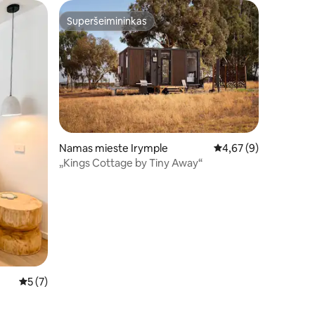
Superšeimininkas
Superšeimininkas
Namas mieste Irymple
Vidutinis įvertinimas: 
4,67 (9)
„Kings Cottage by Tiny Away“
Vidutinis įvertinimas: 5 iš 5, atsiliepimų: 7
5 (7)