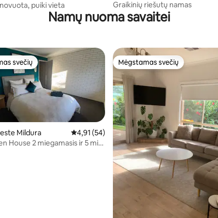
Graikinių riešutų namas
enovuota, puiki vieta
Namų nuoma savaitei
as svečių
Mėgstamas svečių
as svečių
Mėgstamas svečių
este Mildura
Vidutinis įvertinimas: 4,91 iš 5, atsiliepimų: 54
4,91 (54)
een House 2 miegamasis ir 5 min.
95 iš 5, atsiliepimų: 59