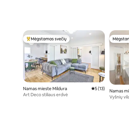
Mėgstamas svečių
Mėgstam
Svečių mėgstamiausias
Mėgstam
Namas mieste Mildura
Vidutinis įvertinimas
5 (13)
Namas mi
Art Deco stiliaus erdvė
Vyšnių vil
miesto n