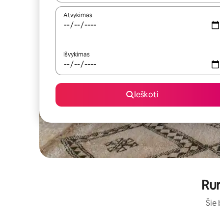
Atvykimas
Išvykimas
Ieškoti
Rur
Šie 