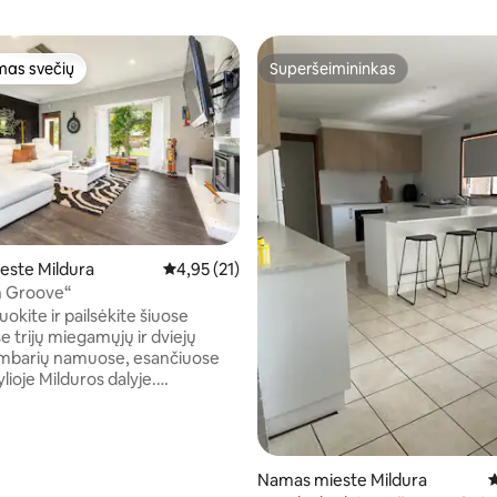
as svečių
Superšeimininkas
as svečių
Superšeimininkas
este Mildura
Vidutinis įvertinimas: 4,95 iš 5, atsiliepimų: 21
4,95 (21)
95 iš 5, atsiliepimų: 40
 Groove“
uokite ir pailsėkite šiuose
e trijų miegamųjų ir dviejų
ambarių namuose, esančiuose
ylioje Milduros dalyje.
 geriausiu iš abiejų pasaulių –
s minutės pėsčiomis iki Merėjaus
 vaizdingu upės pakrante
ueiti iki pat miesto, arba greitas
Namas mieste Mildura
V
avimas automobiliu iki Milduros