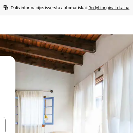
Dalis informacijos išversta automatiškai. 
Rodyti originalo kalba
alite naudodami rodykles aukštyn ir žemyn arba liesdami ir braukdami p