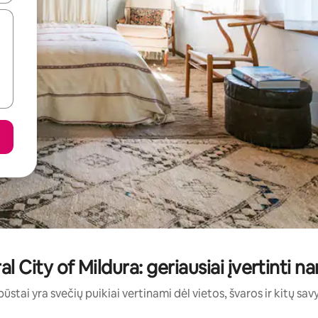
al City of Mildura: geriausiai įvertinti n
būstai yra svečių puikiai vertinami dėl vietos, švaros ir kitų sav