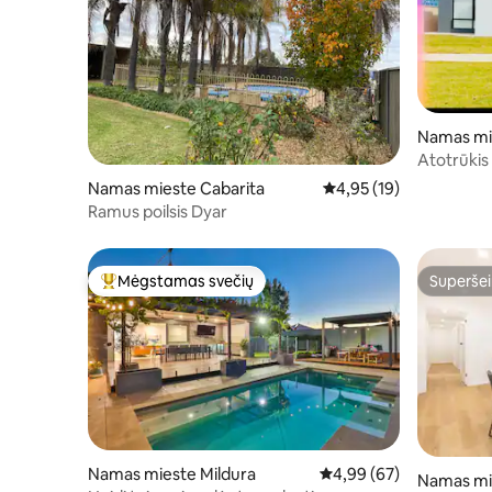
Namas mi
Atotrūkis
Namas mieste Cabarita
Vidutinis įvertinimas: 4
4,95 (19)
Ramus poilsis Dyar
Mėgstamas svečių
Superšei
Svečių mėgstamiausias
Superšei
Namas mieste Mildura
Vidutinis įvertinimas: 4,
4,99 (67)
Namas mi