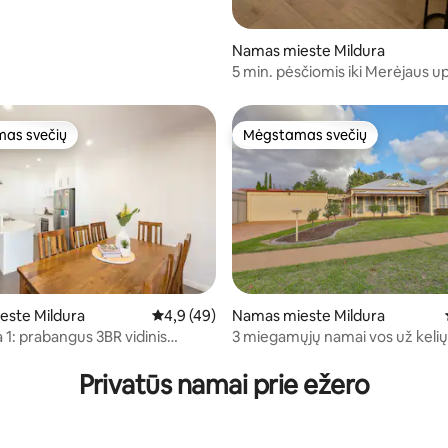
Namas mieste Mildura
5 min. pėsčiomis iki Merėjaus up
lankytinų vietų
as svečių
Mėgstamas svečių
as svečių
Mėgstamas svečių
: 5 iš 5, atsiliepimų: 13
este Mildura
Vidutinis įvertinimas: 4,9 iš 5, atsiliepimų: 4
4,9 (49)
Namas mieste Mildura
a 1: prabangus 3BR vidinis
3 miegamųjų namai vos už kelių
amas
nuo parduotuvių
Privatūs namai prie ežero