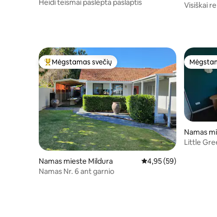
Heidi teismai paslėpta paslaptis
Visiškai r
Mėgstamas svečių
Mėgstam
Svečių mėgstamiausias
Mėgstam
Namas mi
Little Gr
iki upės
Namas mieste Mildura
Vidutinis įvertinimas: 4,
4,95 (59)
Namas Nr. 6 ant garnio