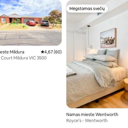
Mėgstamas svečių
Mėgstamas svečių
este Mildura
Vidutinis įvertinimas: 4,67 iš 5, atsiliepimų: 60
4,67 (60)
 Court Mildura VIC 3500
97 iš 5, atsiliepimų: 34
Namas mieste Wentworth
Royce's - Wentworth