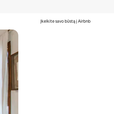
Įkelkite savo būstą į Airbnb
er ekraną.