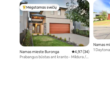
Mėgstamas svečių
Svečių mėgstamiausias
Namas mi
1 Daytona
Namas mieste Buronga
Vidutinis įvertinimas: 4,
4,97 (34)
Prabangus būstas ant kranto - Mildura /
Buronga