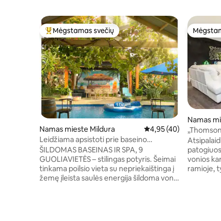
Mėgstamas svečių
Mėgstam
Svečių mėgstamiausias
Mėgstam
Namas mi
Namas mieste Mildura
Vidutinis įvertinimas: 4,
4,95 (40)
„Thomson
Leidžiama apsistoti prie baseino
Atsipalaid
esančiame rojuje
ŠILDOMAS BASEINAS IR SPA, 9
patogiuos
GUOLIAVIETĖS – stilingas potyris. Šeimai
vonios k
tinkama poilsio vieta su nepriekaištinga į
ramioje, t
žemę įleista saulės energija šildoma vonia
Mėgaukitės
ir šildoma SPA zona – erdvi lauko
vos kelio
pramogų zona. Vos už kelių minučių kelio
upės, kur
nuo gražios didelės aptvertos žaidimų
galėsite n
aikštelės vaikams („Park for Play“) ir už
2 km važi