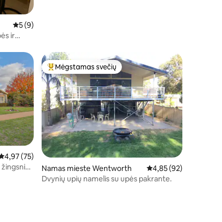
Vidutinis įvertinimas: 5 iš 5, atsiliepimų: 9
5 (9)
ės ir
Mėgstamas svečių
Svečių mėgstamiausias
9
Vidutinis įvertinimas: 4,97 iš 5, atsiliepimų: 75
4,97 (75)
 žingsnių
Namas mieste Wentworth
Vidutinis įvertinimas: 4
4,85 (92)
Dvynių upių namelis su upės pakrante.