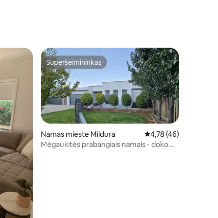
Superšeimininkas
Superšeimininkas
Namas mieste Mildura
Vidutinis įvertinimas: 4
4,78 (46)
Mėgaukitės prabangiais namais - doko
prieplauka