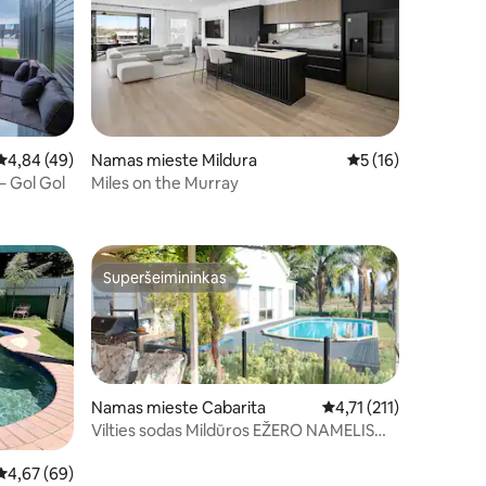
Vidutinis įvertinimas: 4,84 iš 5, atsiliepimų: 49
4,84 (49)
Namas mieste Mildura
Vidutinis įvertinimas
5 (16)
– Gol Gol
Miles on the Murray
Superšeimininkas
Superšeimininkas
Namas mieste Cabarita
Vidutinis įvertinimas: 4
4,71 (211)
Vilties sodas Mildūros EŽERO NAMELIS
Nakvynė su pusryčiais (B&B)
Vidutinis įvertinimas: 4,67 iš 5, atsiliepimų: 69
4,67 (69)