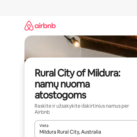
Pereiti
prie
turinio
Rural City of Mildura:
namų nuoma
atostogoms
Raskite ir užsakykite išskirtinius namus per
Airbnb
Vieta
Kai pasirodys paieškos rezultatai, juos naršyti g