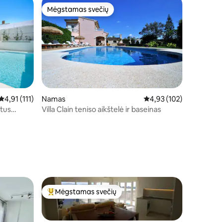
Mėgstamas svečių
Mėgstamas svečių
Vidutinis įvertinimas: 4,91 iš 5, atsiliepimų: 111
4,91 (111)
Namas
Vidutinis įvertinimas: 4,
4,93 (102)
atus
Villa Clain teniso aikštelė ir baseinas
Mėgstamas svečių
Svečių mėgstamiausias