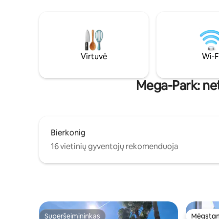
adults only. Storing bicycles inside the
saugumą. 
apartment or in the building’s common
kambarys,
areas is not permitted. Cleaning of the
kondicion
kitchen and any utensils used during the
elektromob
stay is the responsibility of the guest.
Virtuvė
Wi-F
Mega-Park: net
Bierkonig
16 vietinių gyventojų rekomenduoja
Superšeimininkas
Mėgstam