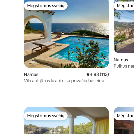
Mėgstamas svečių
Mėgstam
Mėgstamas svečių
Mėgstam
Namas
Puikus na
atsipalai
Namas
Vidutinis įvertinimas: 4,
4,88 (113)
Vila ant jūros kranto su privačiu baseinu ir
WIFI
Mėgstamas svečių
Mėgstam
Mėgstamas svečių
Mėgstam