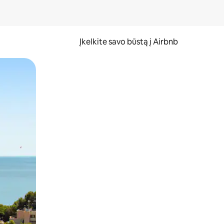
Įkelkite savo būstą į Airbnb
er ekraną.