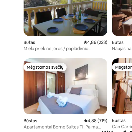
Butas
Vidutinis įvertinimas: 4,8
4,86 (223)
Butas
Miela priekinė jūros / paplūdimio
Naujas na
nuosavybė
Mėgstamas svečių
Mėgstam
Mėgstamas svečių
Mėgstam
Būstas
Būstas
Vidutinis įvertinimas: 4,8
4,88 (719)
Can Carrió
Apartamentai Borne Suites TI, Palma