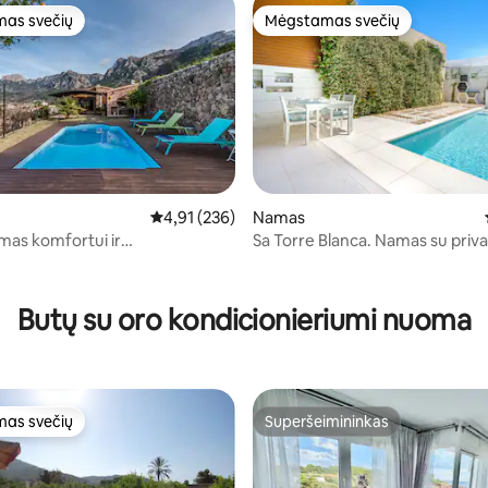
as svečių
Mėgstamas svečių
as svečių
Mėgstamas svečių
Vidutinis įvertinimas: 4,91 iš 5, atsiliepimų: 236
4,91 (236)
Namas
mas komfortui ir
Sa Torre Blanca. Namas su priv
davimui
baseinas.
88 iš 5, atsiliepimų: 113
Butų su oro kondicionieriumi nuoma
as svečių
Superšeimininkas
as svečių
Superšeimininkas