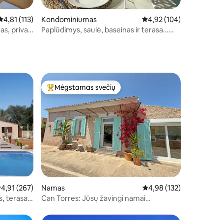
Vidutinis įvertinimas: 4,81 iš 5, atsiliepimų: 113
4,81 (113)
Kondominiumas
Vidutinis įvertinimas: 4,
4,92 (104)
s, privati
Paplūdimys, saulė, baseinas ir terasa…
Apartamento Cala Agulla
Mėgstamas svečių
Svečių mėgstamiausias
idutinis įvertinimas: 4,91 iš 5, atsiliepimų: 267
4,91 (267)
Namas
Vidutinis įvertinimas: 4,
4,98 (132)
, terasa
Can Torres: Jūsų žavingi namai
Maljorkoje