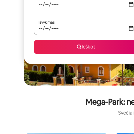
Išvykimas
Ieškoti
Mega-Park: net
Svečiai 