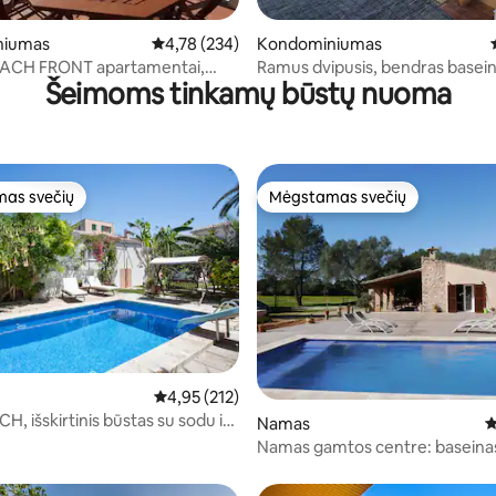
6 iš 5, atsiliepimų: 126
niumas
Vidutinis įvertinimas: 4,78 iš 5, atsiliepimų: 234
4,78 (234)
Kondominiumas
EACH FRONT apartamentai,
Ramus dvipusis, bendras baseina
Šeimoms tinkamų būstų nuoma
tai...
automobilių stovėjimo aikštelė
as svečių
Mėgstamas svečių
as svečių
Mėgstamas svečių
Vidutinis įvertinimas: 4,95 iš 5, atsiliepimų: 212
4,95 (212)
, išskirtinis būstas su sodu ir
5 iš 5, atsiliepimų: 173
Namas
V
Namas gamtos centre: baseinas
...