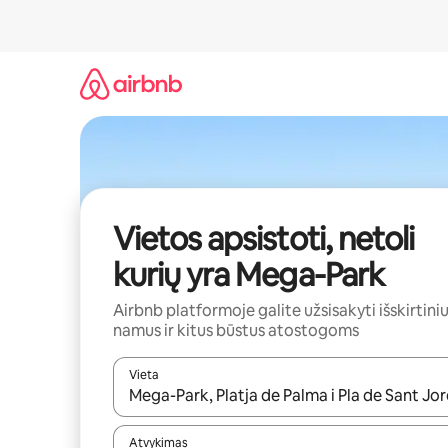
Pereiti
prie
turinio
Vietos apsistoti, netoli
kurių yra Mega-Park
Airbnb platformoje galite užsisakyti išskirtini
namus ir kitus būstus atostogoms
Vieta
Kai pasirodys paieškos rezultatai, juos naršyti g
Atvykimas