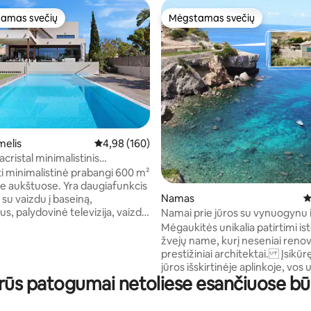
amas svečių
Mėgstamas svečių
mėgstamiausias
Mėgstamas svečių
5 iš 5, atsiliepimų: 560
melis
Vidutinis įvertinimas: 4,98 iš 5, atsiliepimų: 160
4,98 (160)
acristal minimalistinis
mas šildomas baseinas
ti minimalistinė prabangi 600 m²
ose aukštuose. Yra daugiafunkcis
Namas
V
su vaizdu į baseiną,
us, palydovinė televizija, vaizdo
Namai prie jūros su vynuogynu 
diskoteka ir sporto salė. Privatus
tiesiogine prieiga prie paplūdim
Mėgaukitės unikalia patirtimi is
9 x 5 m) su sūkurine vonia ir
žvejų name, kurį neseniai reno
alviu apšvietimu, uždengtas nuo
prestižiniai architektai. Įsikūr
iki balandžio. Baseino šildymas
jūros išskirtinėje aplinkoje, vos
ž papildomą mokestį. Baseinas
rūs patogumai netoliese esančiuose 
nuo Banyalbufar. Mėgaukitės didele
turi naujas neslystančias
terasa su vaizdu į vandenyną, v
užtikrinančias papildomą
valgomuoju zona, 2 miegamaisia