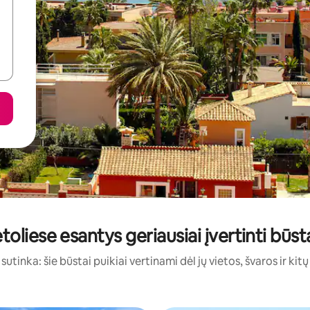
oliese esantys geriausiai įvertinti bū
sutinka: šie būstai puikiai vertinami dėl jų vietos, švaros ir kit