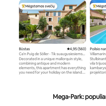
Mėgstamas svečių
Mėgst
Svečių mėgstamiausias
Svečių 
Būstas
Vidutinis įvertinimas: 4,9
4,95 (560)
Poilsio na
Ca'n Puig de Sòller · Tik suaugusiesiems
Villamarin
(+12), penth...
neprivalo
Decorated in a unique mallorquin style,
Stulbinan
combining antique and modern
vila triju
elements, this apartment has everything
kambarys 
you need for your holiday on the island.
projektori
Each bedroom has its own bathroom and
žaidimai, 
the living area features a comfortable
baseinas (
sofa, dining space and a Kitchen. Perfect
įvairiasp
for a stay with friends or Family. Enjoy the
lapkričio 
views of either our garden or the
galimas u
Mega-Park: populia
mountains while you read a book or
ir terasa 
simply relax. This accommodation is for
plyteles, 