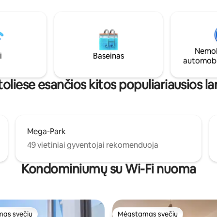
Kepsninė, sodas, žaidimų
vonios kambariu, 1 tualetu ir la
 15 dviračių, oro
Būste yra Malvasia vynuogynai,
ierius, namų automatika ir
gaminamas išskirtinis baltasis v
ilio įkroviklis.
Tiesioginis priėjimas prie krištol
skaidrumo vandenų, puikiai tin
Nemok
nardymui su vamzdeliu. Papildomam
i
Baseinas
automobi
patogumui vietoje yra automobi
stovėjimo aikštelė.
oliese esančios kitos populiariausios la
Mega-Park
49 vietiniai gyventojai rekomenduoja
Kondominiumų su Wi-Fi nuoma
as svečių
Mėgstamas svečių