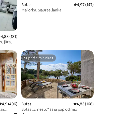
Butas
Vidutinis įvertinimas: 4,
4,97 (147)
Maljorka, Šiaurės įlanka
idutinis įvertinimas: 4,88 iš 5, atsiliepimų: 181
4,88 (181)
 į jūrą,
Superšeimininkas
Superšeimininkas
Vidutinis įvertinimas: 4,9 iš 5, atsiliepimų: 406
4,9 (406)
Butas
Vidutinis įvertinimas: 4,
4,83 (168)
ais
Butas „Ernesto“ šalia paplūdimio