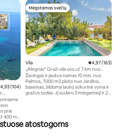
Vila
Mėgstamas svečių
Mėgsta
Mėgstamas svečių
Mėgsta
Sa Casa d'
Stunn
Geriausi 
vila, reno
neprilygst
kalnus. N
kaimynų),
automobil
<br>Jį su
kambariai,
Vila
Vidutinis įvertinimas: 4,
4,97 (163)
panorami
„Alegrias“ Graži vila vos už 7 km nuo
aukšte. P
miesto centro
Žavingas ir jaukus namas 10 min. nuo
baseinas
Palmos, 7000 m2 ploto nuo Jardino,
<br>Atsip
idutinis įvertinimas: 4,93 iš 5, atsiliepimų: 104
4,93 (104)
baseinas, šildoma lauko sūkurinė vonia ir
draugais
gražus sodas. Jį sudaro 3 miegamieji ir 2
saulėlydž
ir
vonios kambariai. Jame yra didelė terasa
io
toriniame
su vaizdu į sodą, verandos, židiniai,
vavo
kepsninė, oro kondicionierius ir
ęs prie
šildymas...Labai erdvu ir patogu. Rami
 už 400 m
vieta už 7 km nuo Palmos centro, oro
būstuose atostogoms
uosto ir paplūdimių. Prekybos centrai už 1
irtuve-
km. Idealiai tinka atsipalaidavimui,
is, 1