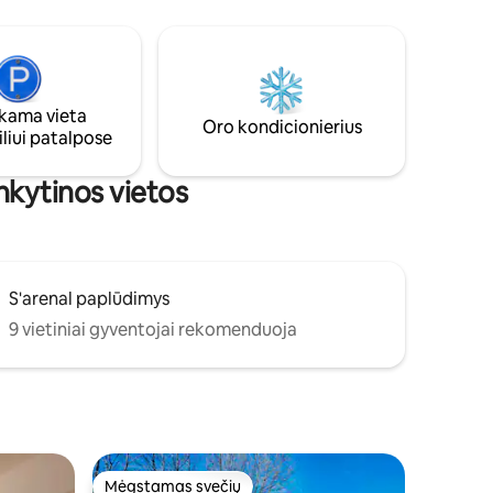
ekskursijoms salose, dviračiams ir pan.
uko dušu.
Mums patinka augintiniai, todėl
 kuriuose
parsivežkite juos atgal ;-)
ynas.
o
kančių
ama vieta
Oro kondicionierius
liui patalpose
lių
nkytinos vietos
S'arenal paplūdimys
9 vietiniai gyventojai rekomenduoja
Mėgstamas svečių