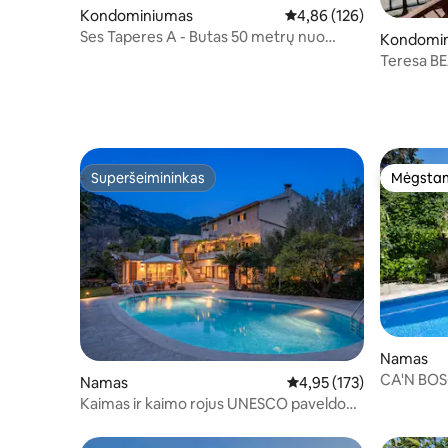
Kondominiumas
Vidutinis įvertinimas: 4,8
4,86 (126)
Ses Taperes A - Butas 50 metrų nuo
Kondomi
paplūdimio
Teresa B
apartamen
Superšeimininkas
Mėgstam
Superšeimininkas
Mėgstam
Namas
CA'N BOSCH
Namas
Vidutinis įvertinimas: 4,9
4,95 (173)
baseinu
Kaimas ir kaimo rojus UNESCO paveldo
vietovėje