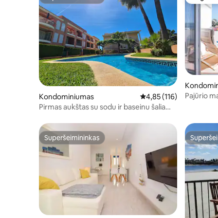
Superšeimininkas
Mėgstam
Kondomi
Pajūrio ma
Kondominiumas
Vidutinis įvertinimas: 4,
4,85 (116)
Pirmas aukštas su sodu ir baseinu šalia
pajūrio
Superšeimininkas
Superšei
Superšeimininkas
Superšei