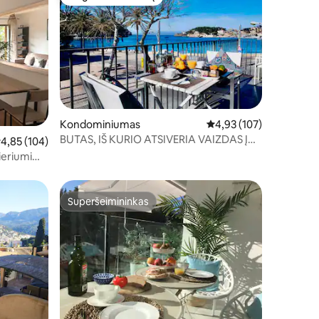
Mėgstamas svečių
Kondominiumas
Vidutinis įvertinimas: 4,
4,93 (107)
BUTAS, IŠ KURIO ATSIVERIA VAIZDAS Į
idutinis įvertinimas: 4,85 iš 5, atsiliepimų: 104
4,85 (104)
VANDENYNĄ.
ieriumi
Superšeimininkas
Superšeimininkas