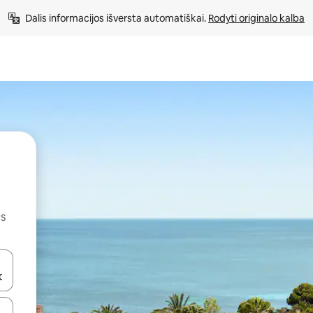
Dalis informacijos išversta automatiškai. 
Rodyti originalo kalba
us
alite naudodami rodykles aukštyn ir žemyn arba liesdami ir braukdami p