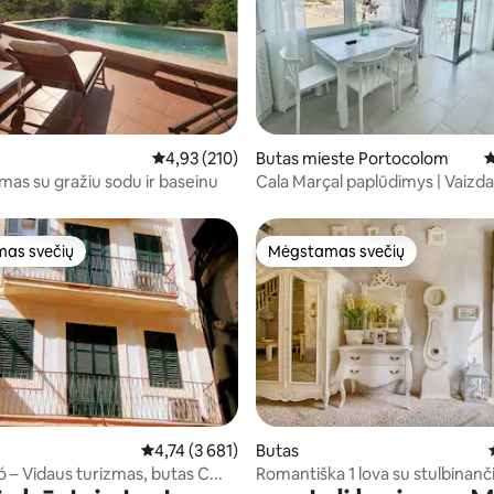
6 iš 5, atsiliepimų: 223
Vidutinis įvertinimas: 4,93 iš 5, atsiliepimų: 210
4,93 (210)
Butas mieste Portocolom
V
mas su gražiu sodu ir baseinu
Cala Marçal paplūdimys | Vaizdas
oro kondicionierius, modernus
as svečių
Mėgstamas svečių
as svečių
Mėgstamas svečių
Vidutinis įvertinimas: 4,74 iš 5, atsiliepimų: 3 681
4,74 (3 681)
Butas
8 iš 5, atsiliepimų: 719
 – Vidaus turizmas, butas C...
Romantiška 1 lova su stulbinanči