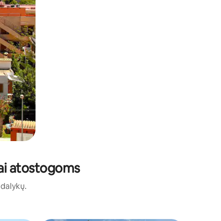
stai atostogoms
ų dalykų.