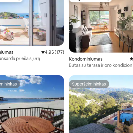
as svečių
Mėgstamas svečių
niumas
Vidutinis įvertinimas: 4,95 iš 5, atsiliepimų: 177
4,95 (177)
nsarda priešais jūrą
85 iš 5, atsiliepimų: 116
Kondominiumas
V
Butas su terasa ir oro kondicion
netoli jūros
mininkas
Superšeimininkas
mininkas
Superšeimininkas