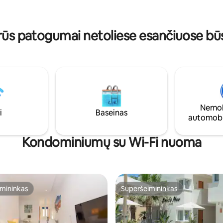
erius, palydovinė televizija, Wifi
lygintuvas, džiovintuvas ir viska
BQ
reikia, kad jūsų viešnagė būtų 
patogesnė
arūs patogumai netoliese esančiuose 
Nemok
i
Baseinas
automobi
Kondominiumų su Wi-Fi nuoma
mininkas
Superšeimininkas
mininkas
Superšeimininkas