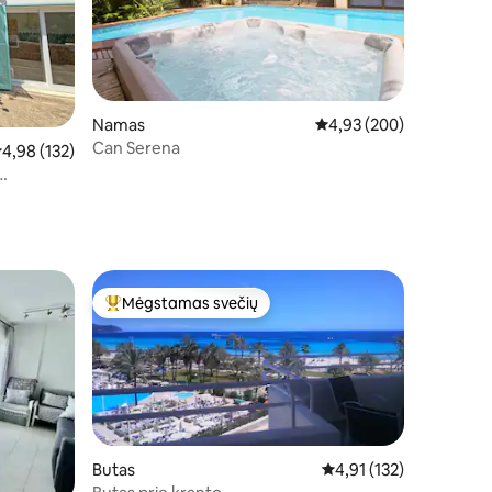
Namas
Vidutinis įvertinimas: 4,
4,93 (200)
Can Serena
idutinis įvertinimas: 4,98 iš 5, atsiliepimų: 132
4,98 (132)
Mėgstamas svečių
Svečių mėgstamiausias
Butas
Vidutinis įvertinimas: 4,
4,91 (132)