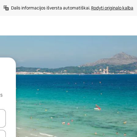
Dalis informacijos išversta automatiškai. 
Rodyti originalo kalba
us
alite naudodami rodykles aukštyn ir žemyn arba liesdami ir braukdami p