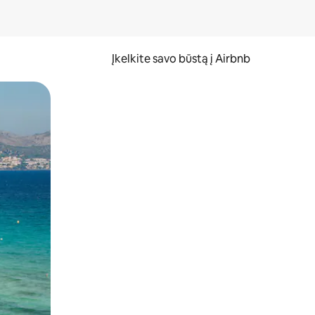
Įkelkite savo būstą į Airbnb
er ekraną.