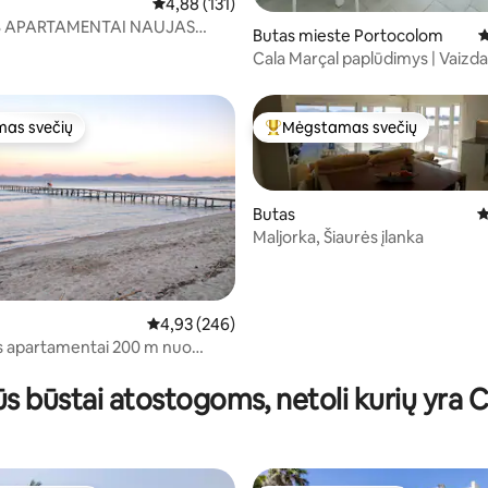
Vidutinis įvertinimas: 4,88 iš 5, atsiliepimų: 131
4,88 (131)
B APARTAMENTAI NAUJAS
6 iš 5, atsiliepimų: 223
Butas mieste Portocolom
V
YS PRIEKYJE APARTAMENTAI
Cala Marçal paplūdimys | Vaizdas
oro kondicionierius, modernus
as svečių
Mėgstamas svečių
as svečių
Svečių mėgstamiausias
Butas
V
Maljorka, Šiaurės įlanka
5 iš 5, atsiliepimų: 353
Vidutinis įvertinimas: 4,93 iš 5, atsiliepimų: 246
4,93 (246)
 apartamentai 200 m nuo
io
kūs būstai atostogoms, netoli kurių yra C