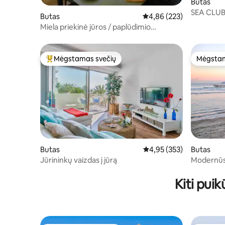
Butas
SEA CLU
Butas
Vidutinis įvertinimas: 4,8
4,86 (223)
PAPLŪDIM
Miela priekinė jūros / paplūdimio
nuosavybė
Mėgstamas svečių
Mėgstam
Svečių mėgstamiausias
Mėgstam
Butas
Vidutinis įvertinimas: 4,9
4,95 (353)
Butas
Jūrininkų vaizdas į jūrą
Modernūs
paplūdim
Kiti pui