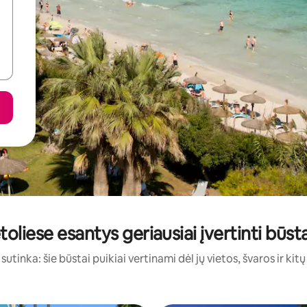
toliese esantys geriausiai įvertinti bū
sutinka: šie būstai puikiai vertinami dėl jų vietos, švaros ir kit