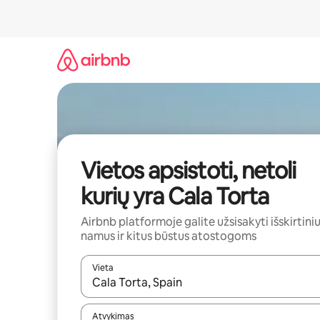
Pereiti
prie
turinio
Vietos apsistoti, netoli
kurių yra Cala Torta
Airbnb platformoje galite užsisakyti išskirtini
namus ir kitus būstus atostogoms
Vieta
Kai pasirodys paieškos rezultatai, juos naršyti g
Atvykimas