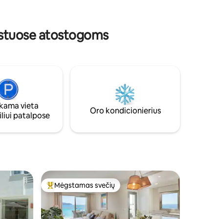
nedvejodami apsilankykite pas mus.
s, ko
kuo
būstuose atostogoms
ama vieta
Oro kondicionierius
liui patalpose
Mėgstamas svečių
Svečių mėgstamiausias