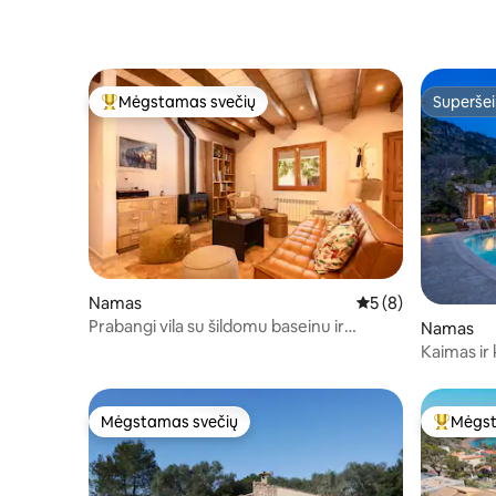
Mėgstamas svečių
Superšei
Svečių mėgstamiausias
Superšei
Namas
Vidutinis įvertinima
5 (8)
Prabangi vila su šildomu baseinu ir
Namas
kepsnine, pėsčiomis iki miesto
Kaimas ir
vietovėje
Mėgstamas svečių
Mėgst
Mėgstamas svečių
Svečių 