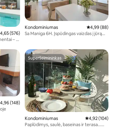
Kondominiumas
Vidutinis įvertinimas: 4
4,99 (88)
idutinis įvertinimas: 4,65 iš 5, atsiliepimų: 576
4,65 (576)
Sa Maniga 6H. Įspūdingas vaizdas į jūrą
šeštame aukšte!
entai – 1
Superšeimininkas
Superšeimininkas
idutinis įvertinimas: 4,96 iš 5, atsiliepimų: 148
4,96 (148)
oje
Kondominiumas
Vidutinis įvertinimas: 4,
4,92 (104)
Paplūdimys, saulė, baseinas ir terasa…
Apartamento Cala Agulla