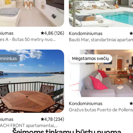
niumas
Vidutinis įvertinimas: 4,86 iš 5, atsiliepimų: 126
4,86 (126)
5 iš 5, atsiliepimų: 177
Kondominiumas
V
es A - Butas 50 metrų nuo
Bauló Mar, standartiniai apartam
io
miegamasis
mininkas
Mėgstamas svečių
mininkas
Mėgstamas svečių
Kondominiumas
V
Gražus butas Puerto de Pollens
95 iš 5, atsiliepimų: 73
niumas
Vidutinis įvertinimas: 4,78 iš 5, atsiliepimų: 234
4,78 (234)
EACH FRONT apartamentai,
Šeimoms tinkamų būstų nuoma
tai...