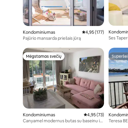
Kondomi
Kondominiumas
Vidutinis įvertinimas: 4,9
4,95 (177)
Ses Taper
Pajūrio mansarda priešais jūrą
paplūdim
Mėgstamas svečių
Superšei
Mėgstamas svečių
Superšei
Kondominiumas
Vidutinis įvertinimas: 4,
4,95 (73)
Kondomi
Canyamel modernus butas su baseinu ir
Teresa B
terasa ant stogo trečiame aukšte, A
apartamen