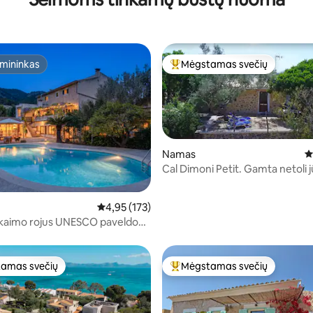
mininkas
Mėgstamas svečių
mininkas
Svečių mėgstamiausias
Namas
V
Cal Dimoni Petit. Gamta netoli j
s: 5 iš 5, atsiliepimų: 8
Vidutinis įvertinimas: 4,95 iš 5, atsiliepimų: 173
4,95 (173)
 kaimo rojus UNESCO paveldo
amas svečių
Mėgstamas svečių
mėgstamiausias
Svečių mėgstamiausias