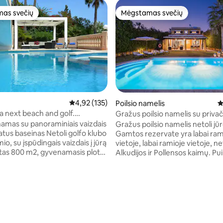
as svečių
Mėgstamas svečių
as svečių
Mėgstamas svečių
Vidutinis įvertinimas: 4,92 iš 5, atsiliepimų: 135
4,92 (135)
Poilsio namelis
V
a next beach and golf.
Gražus poilsio namelis su privač
 vaizdai
baseinu, AACC ir Wi-Fi
namas su panoraminiais vaizdais
Gražus poilsio namelis netoli jūr
ivatus baseinas Netoli golfo klubo
Gamtos rezervate yra labai ram
mio, su įspūdingais vaizdais į jūrą
vietoje, labai ramioje vietoje, netoli
as 800 m2, gyvenamasis plotas
Alkudijos ir Pollensos kaimų. Puikiai tinka
rdvi svetainė, valgomasis,
šeimoms su vaikais ir be jų be
lnai įrengta ir sujungta su
kurie mėgaujasi sala dviračiu. Turi viską,
 patogūs miegamieji, 4 vonios
ko reikia, kad jūsų atostogos bū
 sūkurinė vonia ir rūbinė.
malonios ir patogios... Oro
: 5 iš 5, atsiliepimų: 16
erasų su nepertraukiamu vaizdu
kondicionierius, privatus basein
erdviame sode su gultais, Wi-Fi,
, saulės denis, šildymas, oro
indaplovė, mikrobangų krosnel