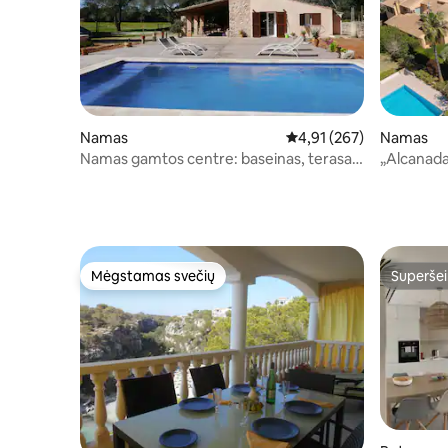
Namas
Vidutinis įvertinimas: 4,9
4,91 (267)
Namas
Namas gamtos centre: baseinas, terasa
„Alcanada
...
Mėgstamas svečių
Superšei
Mėgstamas svečių
Superšei