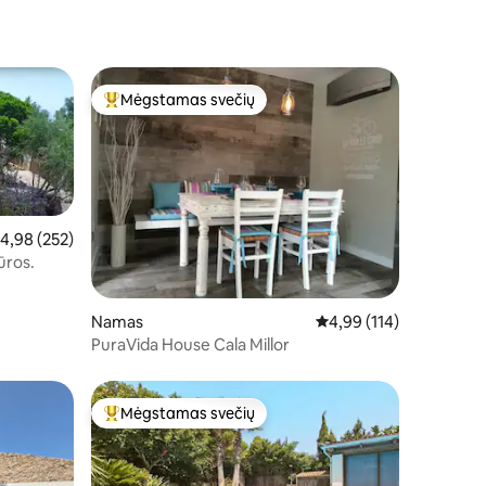
Mėgstamas svečių
Svečių mėgstamiausias
idutinis įvertinimas: 4,98 iš 5, atsiliepimų: 252
4,98 (252)
ūros.
Namas
Vidutinis įvertinimas: 4,
4,99 (114)
PuraVida House Cala Millor
Mėgstamas svečių
Svečių mėgstamiausias