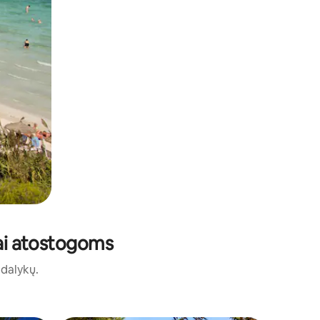
stai atostogoms
ų dalykų.