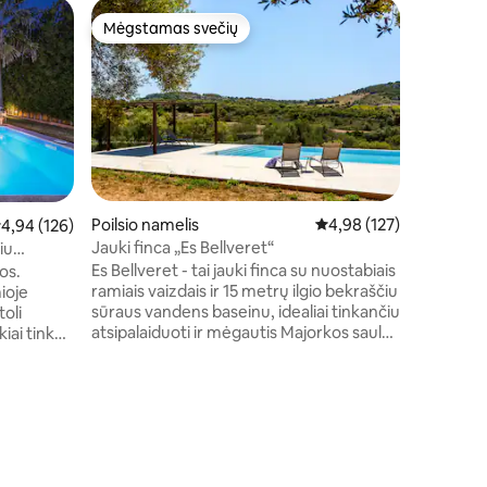
Kotedža
Mėgstamas svečių
Mėgs
Mėgstamas svečių
Svečių 
Tikri d 'A
Sūnus Nek
Majorcan
penkiolik
ūkiui, re
šaknis ir
galima sk
galite mė
Maljorka.
Poilsio namelis
Vidutinis įvertinimas: 4,
4,98 (127)
idutinis įvertinimas: 4,94 iš 5, atsiliepimų: 126
4,94 (126)
miškai, la
Jauki finca „Es Bellveret“
iu
namas, įs
Es Bellveret - tai jauki finca su nuostabiais
os.
kurio ats
ramiais vaizdais ir 15 metrų ilgio bekraščiu
ioje
de Llevan
sūraus vandens baseinu, idealiai tinkančiu
atsipalaiduoti ir mėgautis Majorkos saule
tik gamtos apsuptyje ir paukščių garsais.
i žmonėms,
Netoli Manacor, Sant Llorenç ir Artà
miestelių bei daugelio paplūdimių. Stilius -
tų
tai šiuolaikiško ir kaimiško stiliaus derinys,
dekoruotas tradicinėmis Mallorcan
as labai
detalėmis. Jei norite atsipalaiduoti
Maljorkos kalnuose ir pakrantėse,
ė,