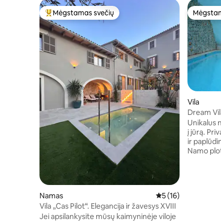
Mėgstamas svečių
Mėgstam
Svečių mėgstamiausias
Mėgstam
Vila
Dream Vil
Nuostabūs
Unikalus 
į jūrą. Pr
ir paplūdi
Namo plot
357 m2. E
virtuvė pi
terasa, 5
kambariai,
Namas
Vidutinis įvertinimas
5 (16)
Keletas t
Vila „Cas Pilot“. Elegancija ir žavesys XVIII
į jūrą, druskos baseinas, su vaikų zona,
Jei apsilankysite mūsų kaimyninėje viloje
atšaldymas