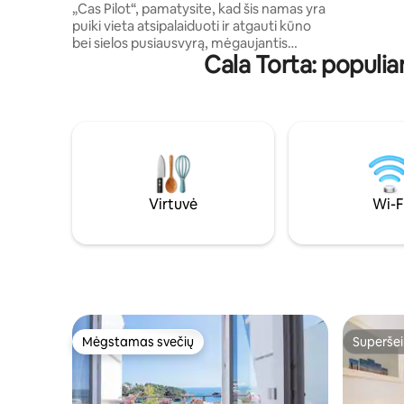
„Cas Pilot“, pamatysite, kad šis namas yra
kondicioni
puiki vieta atsipalaiduoti ir atgauti kūno
Weber B
bei sielos pusiausvyrą, mėgaujantis
Cala Torta: populi
raminančia aplinka, kurią sukuria namo
istorinės praeities ir šiuolaikinio dizaino
bei patogumų dermė. Individualiai
dekoruotuose kambariuose su privačiu
vonios kambariu, individualiu klimato
valdymu ir lubiniu ventiliatoriumi puikiai
dera modernus dizainas ir originalus
XVIII a. paveldas. Apsilankykite mūsų
gretimoje viloje „Cas Pilot“...
Virtuvė
Wi-F
Mėgstamas svečių
Superšei
Mėgstamas svečių
Superšei