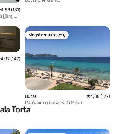
Butas prie kranto
idutinis įvertinimas: 4,88 iš 5, atsiliepimų: 181
4,88 (181)
 į jūrą,
Mėgstamas svečių
Mėgstamas svečių
idutinis įvertinimas: 4,97 iš 5, atsiliepimų: 147
4,97 (147)
Butas
Vidutinis įvertinimas: 4,
4,88 (177)
Paplūdimio butas Kala Milore
ala Torta