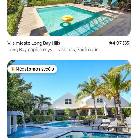
Vila mieste Long Bay Hills
Vidutinis įvert
4,97 (35)
Long Bay paplūdimys – baseinas, žaidimai ir
pasivaikščiojimas iki paplūdimio
Mėgstamas svečių
Svečių mėgstamiausias