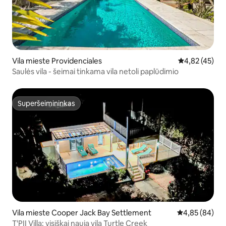
Vila mieste Providenciales
Vidutinis įvert
4,82 (45)
Saulės vila - šeimai tinkama vila netoli paplūdimio
Superšeimininkas
Superšeimininkas
Vila mieste Cooper Jack Bay Settlement
Vidutinis įvert
4,85 (84)
T'PII Villa: visiškai nauja vila Turtle Creek