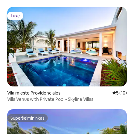
Luxe
Luxe
Vila mieste Providenciales
Vidutinis į
5 (10)
Villa Venus with Private Pool - Skyline Villas
Superšeimininkas
Superšeimininkas