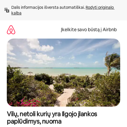
Pereiti
Dalis informacijos išversta automatiškai. 
Rodyti originalo 
prie
kalba
turinio
Įkelkite savo būstą į Airbnb
Vilų, netoli kurių yra Ilgojo įlankos
paplūdimys, nuoma