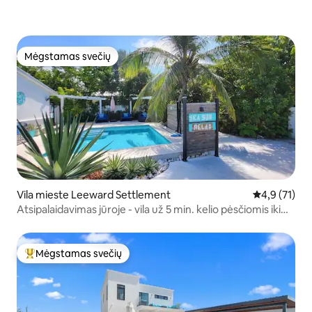
Mėgstamas svečių
Mėgstamas svečių
Vila mieste Leeward Settlement
Vidutinis įve
4,9 (71)
Atsipalaidavimas jūroje - vila už 5 min. kelio pėsčiomis iki
Grace Bay
Mėgstamas svečių
Svečių mėgstamiausias