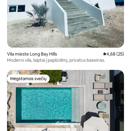
Vila mieste Long Bay Hills
Vidutinis įvert
4,68 (25)
Moderni vila, laiptai į paplūdimį, privatus baseinas.
Mėgstamas svečių
Mėgstamas svečių