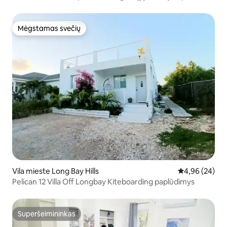
Mėgstamas svečių
Mėgstamas svečių
Vila mieste Long Bay Hills
Vidutinis įvert
4,96 (24)
Pelican 12 Villa Off Longbay Kiteboarding paplūdimys
Superšeimininkas
Superšeimininkas