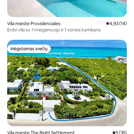
Vila mieste Providenciales
Vidutinis įvert
4,93 (14)
Erdvi vila su 1 miegamuoju ir 1 vonios kambariu
Mėgstamas svečių
Mėgstamas svečių
Vila mieste The Bight Settlement
Vidutinis į
5 (35)