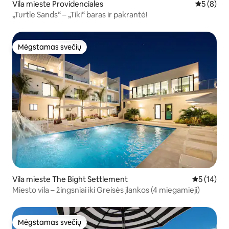
Vila mieste Providenciales
Vidutinis 
5 (8)
„Turtle Sands“ – „Tiki“ baras ir pakrantė!
Mėgstamas svečių
Mėgstamas svečių
Vila mieste The Bight Settlement
Vidutinis į
5 (14)
Miesto vila – žingsniai iki Greisės įlankos (4 miegamieji)
Mėgstamas svečių
Mėgstamas svečių