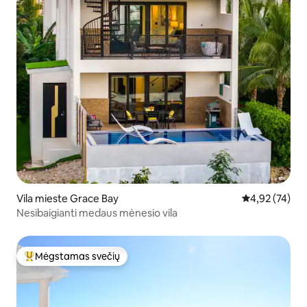
Vila mieste Grace Bay
Vidutinis įvert
4,92 (74)
Nesibaigianti medaus mėnesio vila
Mėgstamas svečių
Svečių mėgstamiausias