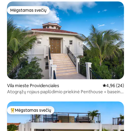
Mėgstamas svečių
Mėgstamas svečių
Vila mieste Providenciales
Vidutinis įvert
4,96 (24)
Atogrąžų rojaus paplūdimio priekinė Penthouse + baseino
visureigis
Mėgstamas svečių
Svečių mėgstamiausias