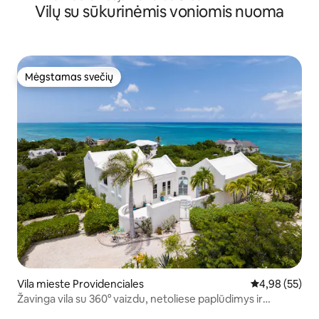
Vilų su sūkurinėmis voniomis nuoma
Mėgstamas svečių
Mėgstamas svečių
Vila mieste Providenciales
Vidutinis įvert
4,98 (55)
Žavinga vila su 360° vaizdu, netoliese paplūdimys ir
sūkurinė vonia