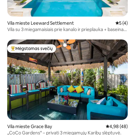
Vila mieste Leeward Settlement
Vidutinis 
5 (4)
Vila su 3 miegamaisiais prie kanalo ir prieplauka + baseinas
+ irklentės + baidarės
Mėgstamas svečių
Svečių mėgstamiausias
Vila mieste Grace Bay
Vidutinis įvert
4,98 (48)
„CoCo Gardens“ – privati 3 miegamųjų Karibų slėptuvė.