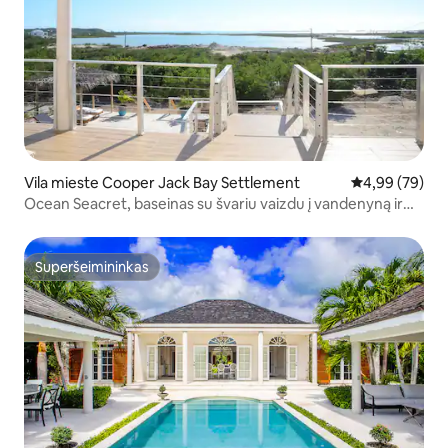
Vila mieste Cooper Jack Bay Settlement
Vidutinis įvert
4,99 (79)
Ocean Seacret, baseinas su švariu vaizdu į vandenyną ir
kanalą
Superšeimininkas
Superšeimininkas