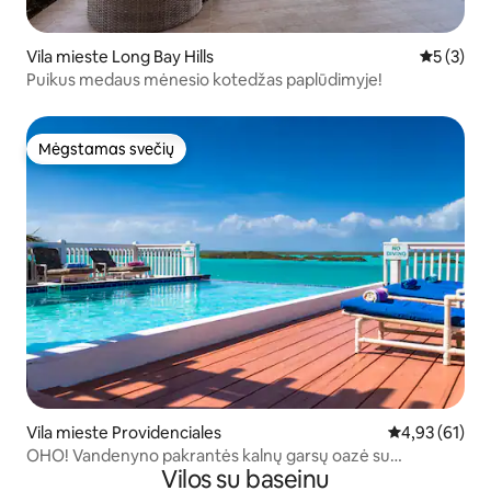
Vila mieste Long Bay Hills
Vidutinis 
5 (3)
Puikus medaus mėnesio kotedžas paplūdimyje!
Mėgstamas svečių
Mėgstamas svečių
Vila mieste Providenciales
Vidutinis įvert
4,93 (61)
OHO! Vandenyno pakrantės kalnų garsų oazė su
Vilos su baseinu
bekraščiu baseinu