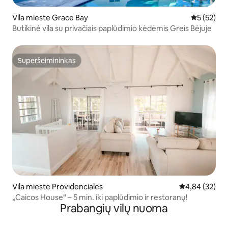
Vila mieste Grace Bay
Vidutinis į
5 (52)
Butikinė vila su privačiais paplūdimio kėdėmis Greis Bėjuje
Superšeimininkas
Superšeimininkas
Vila mieste Providenciales
Vidutinis įvert
4,84 (32)
„Caicos House“ – 5 min. iki paplūdimio ir restoranų!
Prabangių vilų nuoma