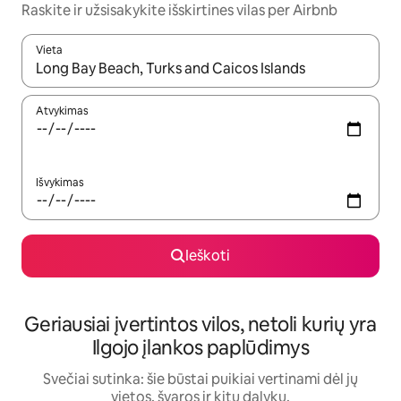
Raskite ir užsisakykite išskirtines vilas per Airbnb
Vieta
Kai pasirodys paieškos rezultatai, juos naršyti galite naudodam
Atvykimas
Išvykimas
Ieškoti
Geriausiai įvertintos vilos, netoli kurių yra
Ilgojo įlankos paplūdimys
Svečiai sutinka: šie būstai puikiai vertinami dėl jų
vietos, švaros ir kitų dalykų.