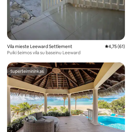
Vila mieste Leeward Settlement
Vidutinis įvert
4,75 (61)
Puiki šeimos vila su baseinu Leeward
Superšeimininkas
Superšeimininkas