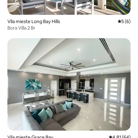
Vila mieste Long Bay Hills
Vidutinis 
5 (6)
Bora Villa 2 Br
Vila mieste Grace Bay
Vidutinis įvert
4,81 (64)