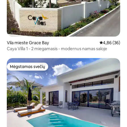
Vila mieste Grace Bay
Vidutinis įvert
4,86 (36)
Caya Villa 1 - 2 miegamasis - modernus namas saloje
Mėgstamas svečių
Mėgstamas svečių