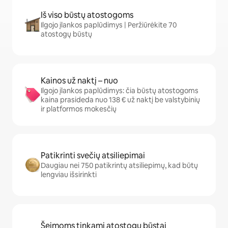
Iš viso būstų atostogoms
Ilgojo įlankos paplūdimys | Peržiūrėkite 70
atostogų būstų
Kainos už naktį – nuo
Ilgojo įlankos paplūdimys: čia būstų atostogoms
kaina prasideda nuo 138 € už naktį be valstybinių
ir platformos mokesčių
Patikrinti svečių atsiliepimai
Daugiau nei 750 patikrintų atsiliepimų, kad būtų
lengviau išsirinkti
Šeimoms tinkami atostogų būstai