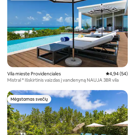
Vila mieste Providenciales
Vidutinis įvert
4,94 (54)
Mistral * Išskirtinis vaizdas į vandenyną NAUJA 3BR vila
Mėgstamas svečių
Mėgstamas svečių