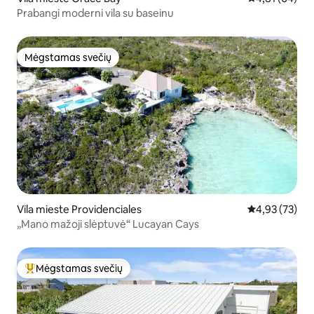
Prabangi moderni vila su baseinu
Mėgstamas svečių
Mėgstamas svečių
Vila mieste Providenciales
Vidutinis įvert
4,93 (73)
„Mano mažoji slėptuvė“ Lucayan Cays
Mėgstamas svečių
Svečių mėgstamiausias