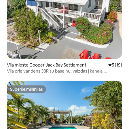
Vila mieste Cooper Jack Bay Settlement
Vidutinis į
5 (19)
Vila prie vandens 3BR su baseinu, vaizdas į kanalą,
automobilių stovėjimo aikštelė
Superšeimininkas
Superšeimininkas