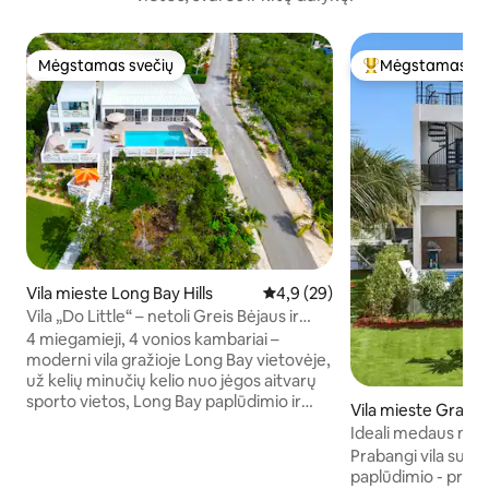
Mėgstamas svečių
Mėgstamas sv
Mėgstamas svečių
Svečių mėgstami
Vila mieste Long Bay Hills
Vidutinis įvertinimas: 4,9 iš 5, 
4,9 (29)
Vila „Do Little“ – netoli Greis Bėjaus ir
Long Bėjaus paplūdimio
4 miegamieji, 4 vonios kambariai –
moderni vila gražioje Long Bay vietovėje,
už kelių minučių kelio nuo jėgos aitvarų
sporto vietos, Long Bay paplūdimio ir
Vila mieste Grace
restoranų. Nuomojama IŠSKIRTINAI,
Ideali medaus mėne
NEDALINAMAS. Grace Bay yra už 6 min.
Prabangi vila su va
kelio automobiliu. Įsikūrę 50 pėdų
paplūdimio - privat
atstumu nuo vandens, mėgaukitės