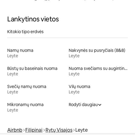
žmonių
Lankytinos vietos
Kitokio tipo erdvės
Namų nuoma
Nakvynės su pusryčiais (B&B)
Leyte
Leyte
Būstų su baseinais nuoma
Nuoma svečiams su augintiniais
Leyte
Leyte
Svečių namų nuoma
Vilų nuoma
Leyte
Leyte
Mikronamų nuoma
Rodyti daugiau
Leyte
Airbnb
Filipinai
Rytų Visajos
Leyte