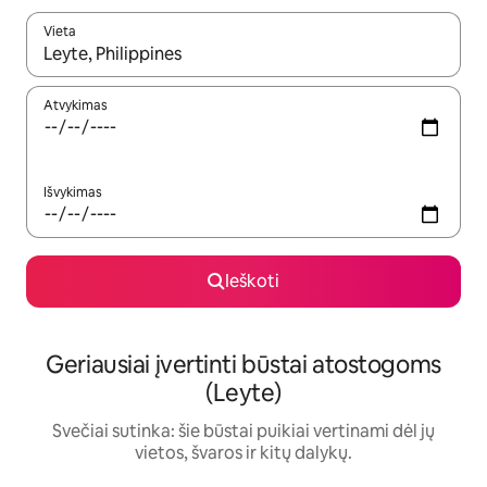
Vieta
Kai pasirodys paieškos rezultatai, juos naršyti galite naudodam
Atvykimas
Išvykimas
Ieškoti
Geriausiai įvertinti būstai atostogoms
(Leyte)
Svečiai sutinka: šie būstai puikiai vertinami dėl jų
vietos, švaros ir kitų dalykų.