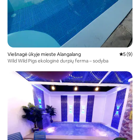
Viešnagė ūkyje mieste Alangalang
Vidutinis 
5 (9)
Wild Wild Pigs ekologinė durpių ferma – sodyba