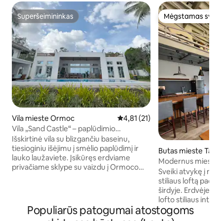
Superšeimininkas
Mėgstamas sveč
Superšeimininkas
Mėgstamas sveč
Vila mieste Ormoc
Vidutinis įvertinimas: 4,81 iš 5, 
4,81 (21)
Vila „Sand Castle“ – paplūdimio
pakrantėje ir su putojančiu vandeniu
Išskirtinė vila su blizgančiu baseinu,
baseinu
tiesioginiu išėjimu į smėlio paplūdimį ir
Butas mieste Tacl
lauko laužaviete. Įsikūręs erdviame
Modernus miesto lo
privačiame sklype su vaizdu į Ormoco
kavinės
Sveiki atvykę į mū
įlanką. Mėgaukitės kurorto stiliaus
stiliaus loftą pači
dienomis prie baseino ir
širdyje. Erdvėje yr
nepamirštamomis naktimis po
lofto stiliaus interj
žvaigždėmis. Surenkite kepsnių vakarėlį,
Populiarūs patogumai atostogoms
virtuvė, „Netflix“, 
susėskite aplink laužą ir atsipalaiduokite
stovėjimo aikštelė