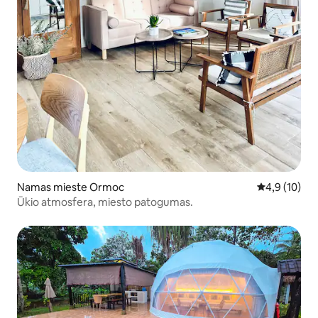
Namas mieste Ormoc
Vidutinis įver
4,9 (10)
Ūkio atmosfera, miesto patogumas.