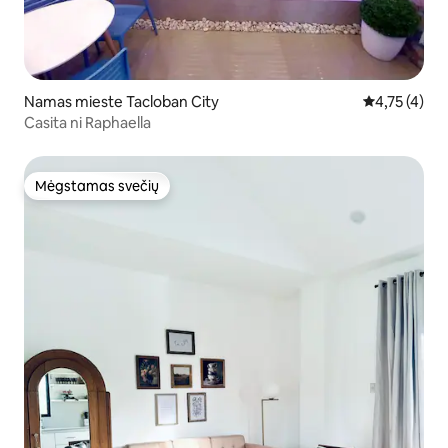
Namas mieste Tacloban City
Vidutinis įve
4,75 (4)
Casita ni Raphaella
Mėgstamas svečių
Mėgstamas svečių