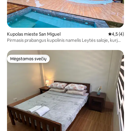
Kupolas mieste San Miguel
Vidutinis įv
4,5 (4)
Pirmasis prabangus kupolinis namelis Leytės saloje, kurį
sukūrė Shaunhaven
Mėgstamas svečių
Mėgstamas svečių