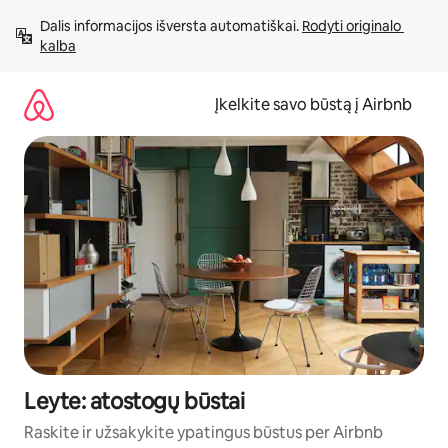
Pereiti
Dalis informacijos išversta automatiškai. 
Rodyti originalo 
prie
kalba
turinio
Įkelkite savo būstą į Airbnb
Leyte: atostogų būstai
Raskite ir užsakykite ypatingus būstus per Airbnb