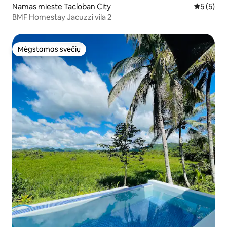
Namas mieste Tacloban City
Vidutinis 
5 (5)
BMF Homestay Jacuzzi vila 2
Mėgstamas svečių
Mėgstamas svečių