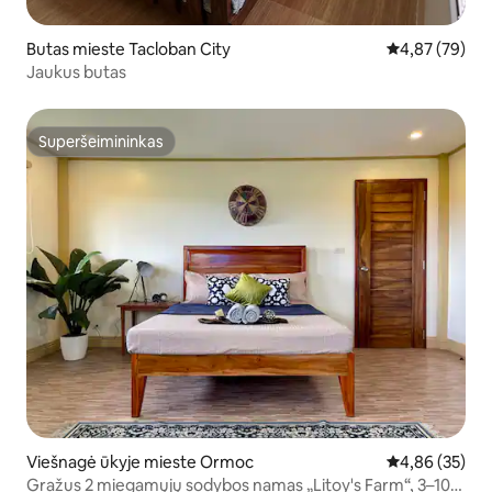
Butas mieste Tacloban City
Vidutinis įvert
4,87 (79)
Jaukus butas
Superšeimininkas
Superšeimininkas
Viešnagė ūkyje mieste Ormoc
Vidutinis įvert
4,86 (35)
Gražus 2 miegamųjų sodybos namas „Litoy's Farm“, 3–10