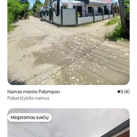
Namas mieste Palompon
Vidutinis 
5 (4)
Pabarstykite namus
Mėgstamas svečių
Mėgstamas svečių