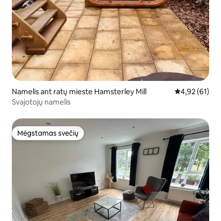
Namelis ant ratų mieste Hamsterley Mill
Vidutinis įvert
4,92 (61)
Svajotojų namelis
Mėgstamas svečių
Mėgstamas svečių