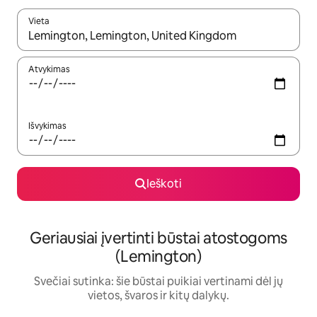
Vieta
Kai pasirodys paieškos rezultatai, juos naršyti galite naudodam
Atvykimas
Išvykimas
Ieškoti
Geriausiai įvertinti būstai atostogoms
(Lemington)
Svečiai sutinka: šie būstai puikiai vertinami dėl jų
vietos, švaros ir kitų dalykų.