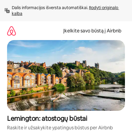
Pereiti
Dalis informacijos išversta automatiškai. 
Rodyti originalo 
prie
kalba
turinio
Įkelkite savo būstą į Airbnb
Lemington: atostogų būstai
Raskite ir užsakykite ypatingus būstus per Airbnb