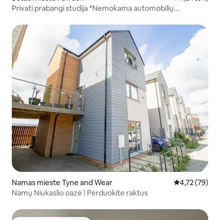
Privati prabangi studija *Nemokama automobilių
stovėjimo aikštelė* * Nesidalijama *
Namas mieste Tyne and Wear
Vidutinis įvert
4,72 (79)
Namų Niukaslio oazė | Perduokite raktus