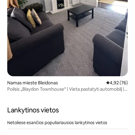
Namas mieste Bleidonas
Vidutinis įvert
4,92 (76)
Poilsis „Blaydon Townhouse“ | Vieta pastatyti automobilį | 5
miegamosios vietos
Lankytinos vietos
Netoliese esančios populiariausios lankytinos vietos