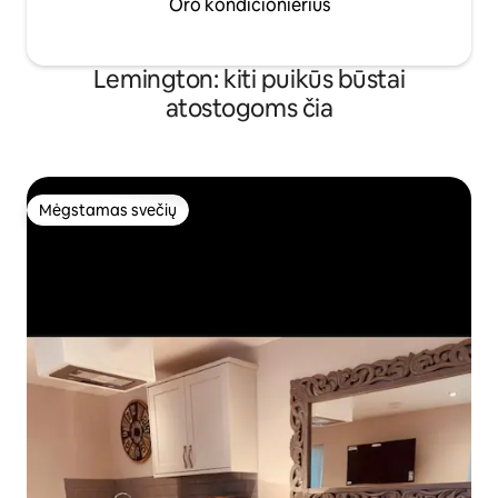
Oro kondicionierius
Lemington: kiti puikūs būstai
atostogoms čia
Mėgstamas svečių
Mėgstamas svečių