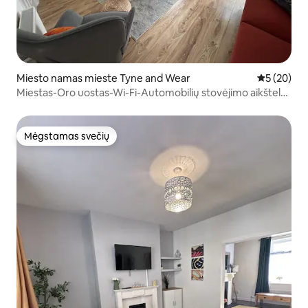
Miesto namas mieste Tyne and Wear
Vidutinis įv
5 (20)
Miestas-Oro uostas-Wi-Fi-Automobilių stovėjimo aikštelė-
Šeimos-Rangovai
Mėgstamas svečių
Mėgstamas svečių