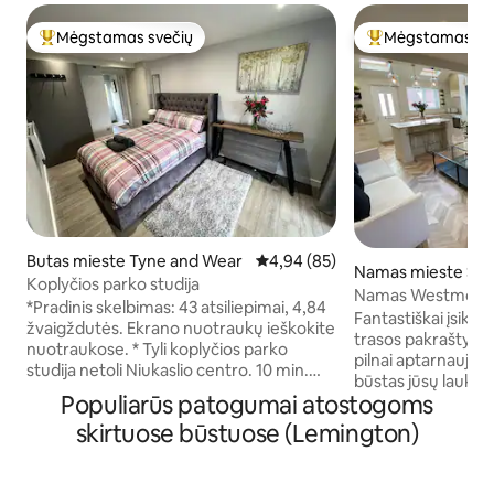
Mėgstamas svečių
Mėgstamas sv
Svečių mėgstamiausias
Svečių mėgstami
Butas mieste Tyne and Wear
Vidutinis įvertinimas: 4,94 iš 5, 
4,94 (85)
Namas mieste Šia
Koplyčios parko studija
idas
Namas Westmoor,
*Pradinis skelbimas: 43 atsiliepimai, 4,84
Racecourse, Quo
Fantastiškai įsikūr
žvaigždutės. Ekrano nuotraukų ieškokite
trasos pakraštyje. 
nuotraukose. * Tyli koplyčios parko
pilnai aptarnaujam
studija netoli Niukaslio centro. 10 min.
būstas jūsų laukia. Būstą sudaro: - 2
kelio nuo oro uosto ir autobusų jungiasi
Populiarūs patogumai atostogoms
dviviečiai miegami
tik 30 sekundžių pėsčiomis. Yra prabangi
spintomis - Vonio
skirtuose būstuose (Lemington)
lova, išmanusis televizorius, greitas
kambariu pirmame 
belaidis internetas, virtuvėlė su
nuo w/c iki pirmo a
mikrobangų krosnele, virdulys,
integruota virtuvė 