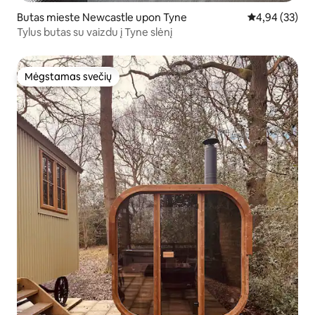
Butas mieste Newcastle upon Tyne
Vidutinis įvert
4,94 (33)
Tylus butas su vaizdu į Tyne slėnį
Mėgstamas svečių
Mėgstamas svečių