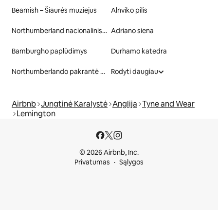
Beamish – Šiaurės muziejus
Alnviko pilis
Northumberland nacionalinis parkas
Adriano siena
Bamburgho paplūdimys
Durhamo katedra
Northumberlando pakrantė AONB
Rodyti daugiau
Airbnb
Jungtinė Karalystė
Anglija
Tyne and Wear
Lemington
© 2026 Airbnb, Inc.
Privatumas
Sąlygos