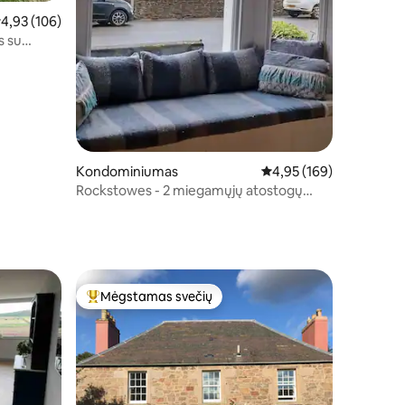
idutinis įvertinimas: 4,93 iš 5, atsiliepimų: 106
4,93 (106)
s su
Kondominiumas
Vidutinis įvertinimas: 4,
4,95 (169)
Rockstowes - 2 miegamųjų atostogų
namai paplūdimyje
Mėgstamas svečių
Svečių mėgstamiausias