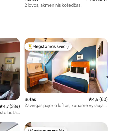
2 lovos, akmeninis kotedžas
stulbinančioje pakrantėje
Mėgstamas svečių
Svečių mėgstamiausias
Butas
Vidutinis įvertinimas: 
4,9 (60)
Žavingas pajūrio loftas, kuriame vyrauja
Vidutinis įvertinimas: 4,7 iš 5, atsiliepimų: 339
4,7 (339)
jauki pakrantės atmosfera
sto butas
ko.