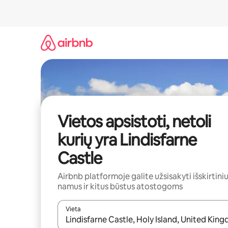
Pereiti
prie
turinio
Vietos apsistoti, netoli
kurių yra Lindisfarne
Castle
Airbnb platformoje galite užsisakyti išskirtini
namus ir kitus būstus atostogoms
Vieta
Kai pasirodys paieškos rezultatai, juos naršyti g