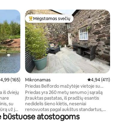
Trobelė
Mėgstamas svečių
Mėgsta
Svečių mėgstamiausias
Mėgsta
Lamberts
Atsipala
su prabanga. Mūsų žavinga
ramiame ū
automobi
dviejų sv
ar išvykst
viską rasi
apgalvot
aplinkos 
idutinis įvertinimas: 4,99 iš 5, atsiliepimų: 165
4,99 (165)
Mikronamas
Vidutinis įvertinimas: 4,
4,94 (411)
pilnai įr
kūrenama
Priedas Belfordo mažytėje vietoje su
mėnesiais
didele širdimi
iš dviejų
Priedas yra 260 metų senumo į sąrašą
mėgautis 
ymare
įtrauktas pastatas, iš pradžių esantis
nis, su
nedidelis šieno klėtis, neseniai
jūrą už jos
renovuotas pagal aukštus standartus,
se būstuose atostogoms
suteikiantis mūsų svečiams patogią
lio ir Šv.
viešnagę su lengvais pusryčiais ir puikiai
ionaliniai
tinka šiai nusipelniusiai pertraukai.
les.
Atkreipkite dėmesį, kad tai skirta tik