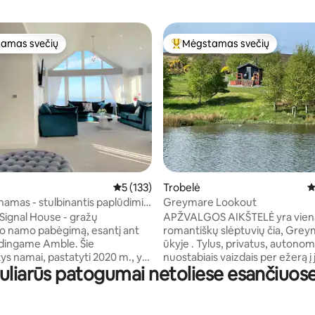
amas svečių
Mėgstamas svečių
mėgstamiausias
Svečių mėgstamiausias
3 iš 5, atsiliepimų: 503
Vidutinis įvertinimas: 5 iš 5, atsiliepimų: 133
5 (133)
Trobelė
V
 namas - stulbinantis paplūdimio
Greymare Lookout
020 m. pastatas
 Signal House - gražų
APŽVALGOS AIKŠTELĖ yra viena 
o namo pabėgimą, esantį ant
romantiškų slėptuvių čia, Gre
dingame Amble. Šie
ūkyje . Tylus, privatus, autonomi
ys namai, pastatyti 2020 m., yra
nuostabiais vaizdais per ežerą į 
opuliarūs patogumai netoliese esančiuo
odernaus dizaino ir pakrantės
ir kalvų už jos. Netoli Farne salų,
House siūlo ramų
Šventosios salos, Šv. Kutberto ke
 už kelių minučių kelio pėsčiomis
Kutberto olos. Netoliese yra nac
ių barų ir restoranų, o iš jo
dviračių maršrutai. Belford 4 mi