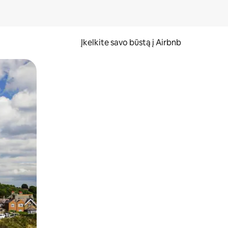
Įkelkite savo būstą į Airbnb
er ekraną.