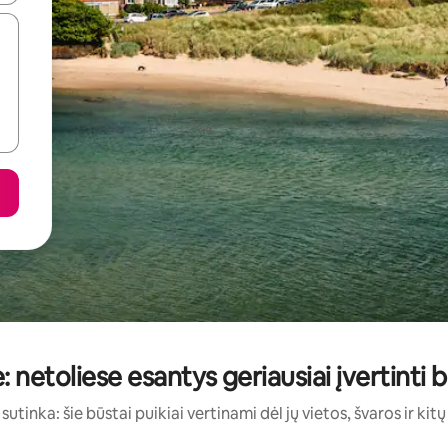
: netoliese esantys geriausiai įvertint
sutinka: šie būstai puikiai vertinami dėl jų vietos, švaros ir kit