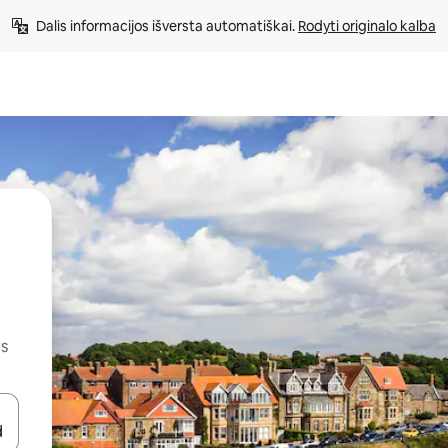
Dalis informacijos išversta automatiškai. 
Rodyti originalo kalba
us
alite naudodami rodykles aukštyn ir žemyn arba liesdami ir braukdami p