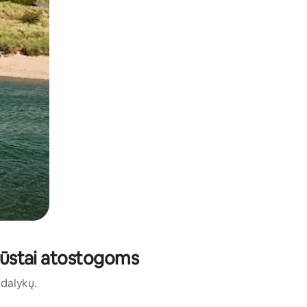
i būstai atostogoms
ų dalykų.