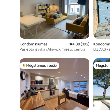
Kondominiumas
Vidutinis įvertinimas: 4,8
4,88 (392)
Kondomi
Paslėpta išvyka į Alnwick miesto centrą
LIZDAS - s
terasa
Mėgstamas svečių
Mėgstam
Svečių mėgstamiausias
Mėgstam