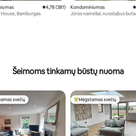
93 iš 5, atsiliepimų: 113
niumas
Vidutinis įvertinimas: 4,78 iš 5, atsiliepimų: 381
4,78 (381)
Kondominiumas
V
t House, Bamburgas
Jūros nameliai: nuostabus buta
nuostabiais vaizdais į jūrą
Šeimoms tinkamų būstų nuoma
amas svečių
Mėgstamas svečių
mėgstamiausias
Svečių mėgstamiausias