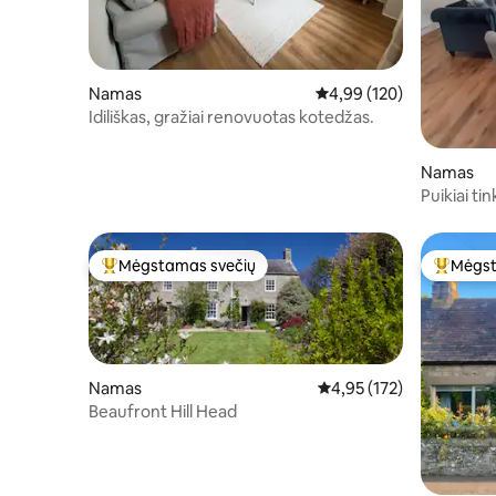
Namas
Vidutinis įvertinimas: 4,9
4,99 (120)
Idiliškas, gražiai renovuotas kotedžas.
Namas
Puikiai t
Mėgstamas svečių
Mėgst
Svečių mėgstamiausias
Svečių 
Namas
Vidutinis įvertinimas: 4,9
4,95 (172)
Beaufront Hill Head