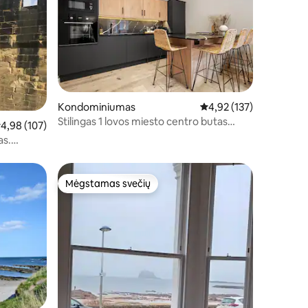
Kondominiumas
Vidutinis įvertinimas: 4,
4,92 (137)
Stilingas 1 lovos miesto centro butas
idutinis įvertinimas: 4,98 iš 5, atsiliepimų: 107
4,98 (107)
(Sleeps 4)
as.
Mėgstamas svečių
Mėgstamas svečių