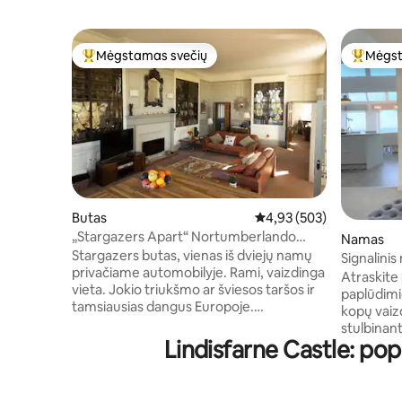
Mėgstamas svečių
Mėgst
Svečių mėgstamiausias
Svečių 
Butas
Vidutinis įvertinimas: 4,9
4,93 (503)
„Stargazers Apart“ Nortumberlando
Namas
nacionaliniame parke
Stargazers butas, vienas iš dviejų namų
Signalinis
privačiame automobilyje. Rami, vaizdinga
namas - 2
Atraskite
vieta. Jokio triukšmo ar šviesos taršos ir
paplūdimi
tamsiausias dangus Europoje.
kopų vaiz
Mėgaukitės visu viršutiniu aukštu su
stulbinant
atviro plano poilsio sale/virtuve ir
Lindisfarne Castle: p
idealus m
istorinėmis knygų spintelėmis.
žavesio derinys. Signal 
Miegamasis su vonia, karališko dydžio
poilsį vos
lova, vonios kambarys su vonios
nuo vietin