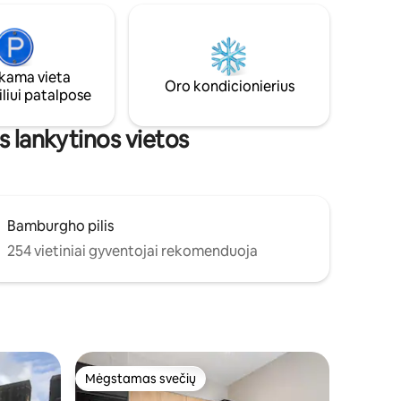
stų
suaugusiesiems. Dėl priestato dydžio.
 su vyno
NEGALIME PRIIMTI DIDELIŲ ŠUNŲ. Deja,
nėra pakankamai vietos. Bet mums
ijas.
patinka matyti visus skirtingus šunis,
ama vieta
ite kitą
kurie atvyksta atostogauti ir smagiai
Oro kondicionierius
liui patalpose
UTLOOK
leidžia laiką saugiame aptvertame kieme.
s lankytinos vietos
Bamburgho pilis
254 vietiniai gyventojai rekomenduoja
Mėgstamas svečių
Mėgstamas svečių