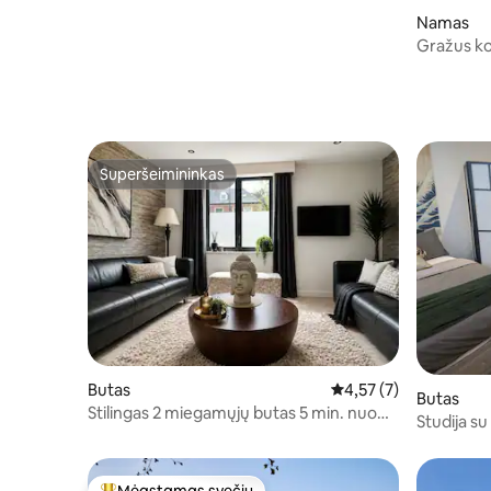
Namas
Gražus ko
šunims, n
Superšeimininkas
Superšeimininkas
Butas
Vidutinis įvertinimas: 
4,57 (7)
Butas
Stilingas 2 miegamųjų butas 5 min. nuo
Studija su
miesto centro