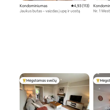
Kondominiumas
Vidutinis įvertinimas: 4,
4,93 (113)
Kondomi
Jaukus butas – vaizdas į upę ir uostą
Nr. 1 Wes
Mėgstamas svečių
Mėgst
Svečių mėgstamiausias
Svečių 