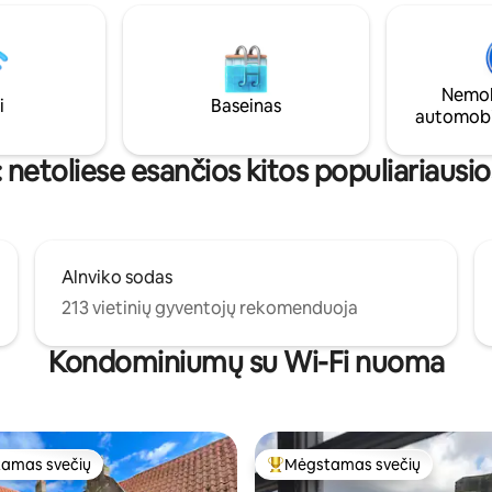
 kvapą gniaužiantys Koketo salos
Atsipalaiduokite prie jaukaus rą
gos pakrantės vaizdai.
degiklio arba lauko laužavietės
i suprojektuota per du aukštus,
buteliu, pasinerkite į vaizdus ir tamsų
ukšto gyvenamoji erdvė yra
naktinį dangų aplink jus. 4G. Rad
Nemok
engta taip, kad užfiksuotų
Atsiveskite ir draugų! Peržiūrėk
i
Baseinas
automobi
 vaizdus į jūrą ir kad
mūsų skelbimą GREYMARE O
e puikiai pabėgti.
: netoliese esančios kitos populiariausio
Alnviko sodas
213 vietinių gyventojų rekomenduoja
Kondominiumų su Wi-Fi nuoma
amas svečių
Mėgstamas svečių
mėgstamiausias
Svečių mėgstamiausias