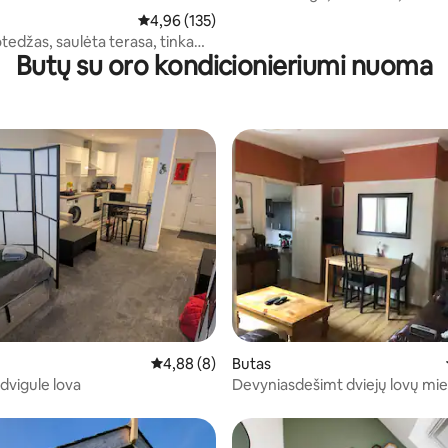
Tweed. TD152TW
Vidutinis įvertinimas: 4,96 iš 5, atsiliepimų: 135
4,96 (135)
tedžas, saulėta terasa, tinka
Butų su oro kondicionieriumi nuoma
etoli baro
4,57 iš 5, atsiliepimų: 7
Butas
Vidutinis įvertinimas: 4,88 iš 5, atsiliepimų: 8
4,88 (8)
Devyniasdešimt dviejų lovų mie
 dvigule lova
netoli Lapių parko ir Miesto par