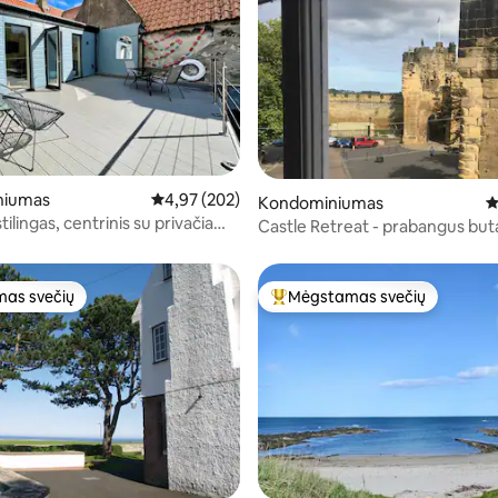
8 iš 5, atsiliepimų: 392
niumas
Vidutinis įvertinimas: 4,97 iš 5, atsiliepimų: 202
4,97 (202)
Kondominiumas
V
tilingas, centrinis su privačia
Castle Retreat - prabangus but
Alnwick pilis
as svečių
Mėgstamas svečių
as svečių
Svečių mėgstamiausias