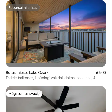
Superšeimininkas
Superšeimininkas
Butas mieste Lake Ozark
Vidutinis 
5 (3)
Didelis balkonas, įspūdingi vaizdai, dokas, baseinas, 4
miegamieji / vonios kambariai
Mėgstamas svečių
Mėgstamas svečių