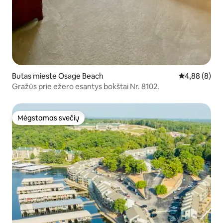
Butas mieste Osage Beach
Vidutinis įver
4,88 (8)
Gražūs prie ežero esantys bokštai Nr. 8102.
Mėgstamas svečių
Mėgstamas svečių