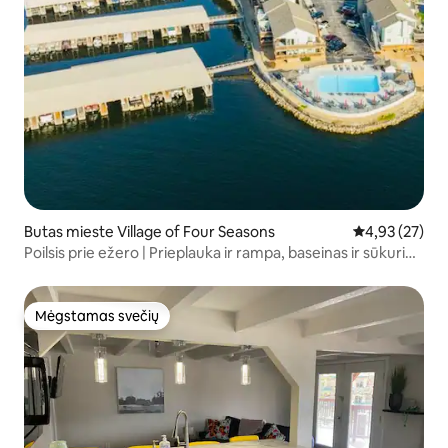
Butas mieste Village of Four Seasons
Vidutinis įvert
4,93 (27)
Poilsis prie ežero | Prieplauka ir rampa, baseinas ir sūkurinė
vonia
Mėgstamas svečių
Mėgstamas svečių