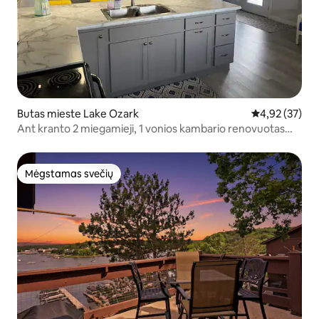
Butas mieste Lake Ozark
Vidutinis įvert
4,92 (37)
Ant kranto 2 miegamieji, 1 vonios kambario renovuotas
kondominiumas
Mėgstamas svečių
Mėgstamas svečių