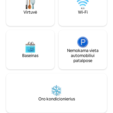
mašina / džiovintuvas, nemokama
pirtis, pikbolas, t
automobilių stovėjimo aikštelė,
nemokama kava. Kelios minutės iki
Virtuvė
Wi-Fi
prieplaukų, paplūdimių, žygių, restoranų,
naktinio gyvenimo ir golfo The Cove,
The Ridge & Osage National. Ramus
poilsis šeimai; jokių vakarėlių.
Nemokama vieta
Baseinas
automobiliui
patalpose
Oro kondicionierius