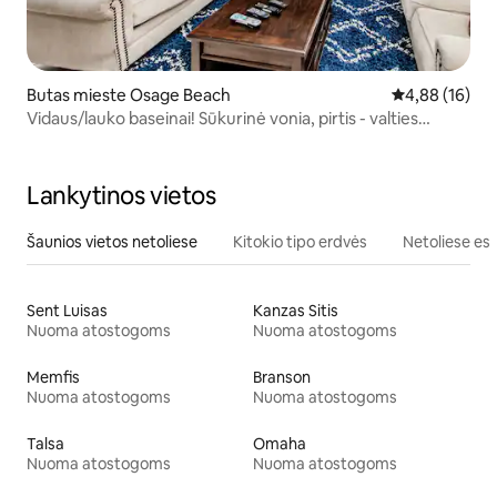
Butas mieste Osage Beach
Vidutinis įvert
4,88 (16)
Vidaus/lauko baseinai! Sūkurinė vonia, pirtis - valties
slydimas
Lankytinos vietos
Šaunios vietos netoliese
Kitokio tipo erdvės
Netoliese esa
Sent Luisas
Kanzas Sitis
Nuoma atostogoms
Nuoma atostogoms
Memfis
Branson
Nuoma atostogoms
Nuoma atostogoms
Talsa
Omaha
Nuoma atostogoms
Nuoma atostogoms