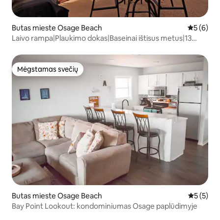
Butas mieste Osage Beach
Vidutinis 
5 (6)
Laivo rampa|Plaukimo dokas|Baseinai ištisus metus|13
miegamųjų vietų
Mėgstamas svečių
Mėgstamas svečių
Butas mieste Osage Beach
Vidutinis 
5 (5)
Bay Point Lookout: kondominiumas Osage paplūdimyje