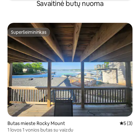
Savaitinė butų nuoma
Superšeimininkas
Superšeimininkas
Butas mieste Rocky Mount
Vidutinis 
5 (3)
1 lovos 1 vonios butas su vaizdu