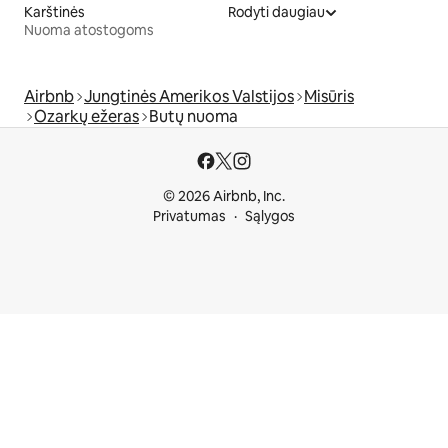
Karštinės
Rodyti daugiau
Nuoma atostogoms
Airbnb
Jungtinės Amerikos Valstijos
Misūris
Ozarkų ežeras
Butų nuoma
© 2026 Airbnb, Inc.
Privatumas
Sąlygos