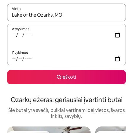
Vieta
Kai pasirodys paieškos rezultatai, juos naršyti galite naudodam
Atvykimas
Išvykimas
Ieškoti
Ozarkų ežeras: geriausiai įvertinti butai
Šie butai yra svečių puikiai vertinami dėl vietos, švaros
ir kitų savybių.