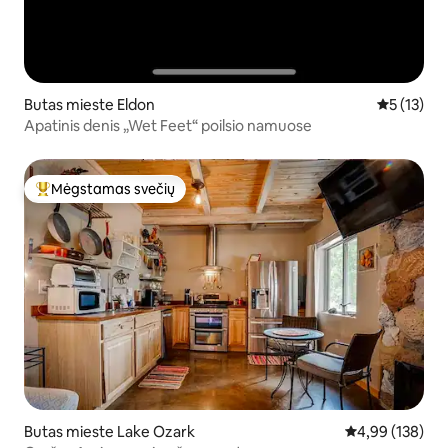
Butas mieste Eldon
Vidutinis į
5 (13)
Apatinis denis „Wet Feet“ poilsio namuose
Mėgstamas svečių
Svečių mėgstamiausias
Butas mieste Lake Ozark
Vidutinis įverti
4,99 (138)