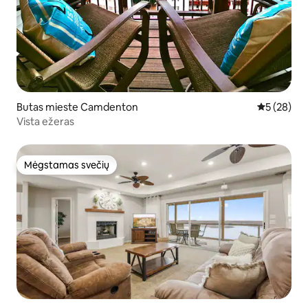
Butas mieste Camdenton
Vidutinis įv
5 (28)
Vista ežeras
Mėgstamas svečių
Mėgstamas svečių