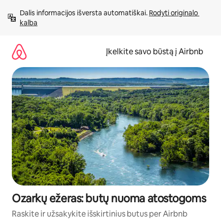
Pereiti
Dalis informacijos išversta automatiškai. 
Rodyti originalo 
prie
kalba
turinio
Įkelkite savo būstą į Airbnb
Ozarkų ežeras: butų nuoma atostogoms
Raskite ir užsakykite išskirtinius butus per Airbnb