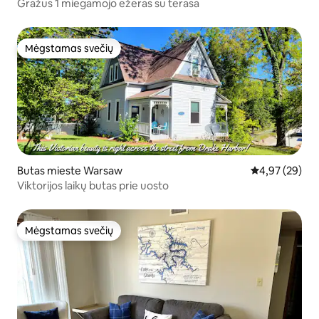
Gražus 1 miegamojo ežeras su terasa
Mėgstamas svečių
Mėgstamas svečių
Butas mieste Warsaw
Vidutinis įvert
4,97 (29)
Viktorijos laikų butas prie uosto
Mėgstamas svečių
Mėgstamas svečių