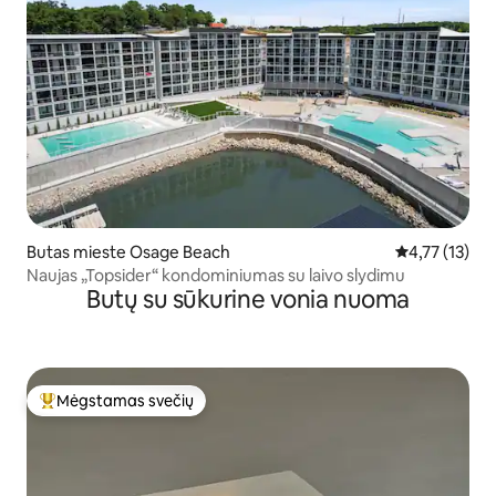
Butas mieste Osage Beach
Vidutinis įver
4,77 (13)
Naujas „Topsider“ kondominiumas su laivo slydimu
Butų su sūkurine vonia nuoma
Mėgstamas svečių
Svečių mėgstamiausias