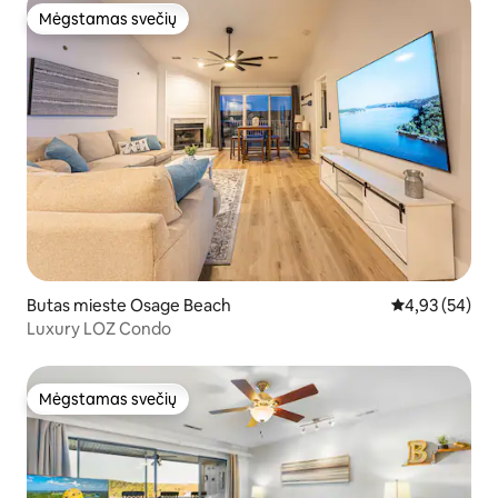
Mėgstamas svečių
Mėgstamas svečių
Butas mieste Osage Beach
Vidutinis įvert
4,93 (54)
Luxury LOZ Condo
Mėgstamas svečių
Mėgstamas svečių