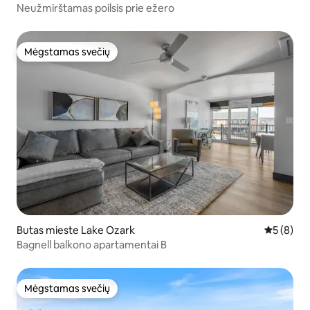
Neužmirštamas poilsis prie ežero
Mėgstamas svečių
Mėgstamas svečių
Butas mieste Lake Ozark
Vidutinis 
5 (8)
Bagnell balkono apartamentai B
Mėgstamas svečių
Mėgstamas svečių