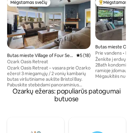
Mėgstamas svečių
Mėgstamas sv
Mėgstamas svečių
Svečių mėgstami
Butas mieste Osa
Prie vandens • Pla
Butas mieste Village of Four Sea
Vidutinis įvertinimas: 5 iš 5, 
5 (18)
Baseinas • Picklebal
Ženkite į erdvų ir 
sons
Ozark Oasis Retreat
2Bath kondominiu
Ozark Oasis Retreat – vasara prie Ozarko
ramioje įdomaus O
ežero! 3 miegamųjų / 2 vonių kambarių
Mėgaukitės nuostab
butas viršutiniame aukšte Bristol Bay.
atsipalaiduokite j
Pabuskite stebėdami panoraminius
erdvėje arba tyrin
Ozarkų ežeras: populiarūs patogumai
saulėtekius virš ežero, praleiskite dienas
kuriame gausu fan
plaukdami laivu (yra priplauka),
butuose
parduotuvių ir įd
maudydamiesi pakrantės baseine arba
erdvūs BR ✔ Open 
kepti ant grotelių uždaroje terasoje
įrengta virtuvė ✔ 
esančiame bare ir dujiniame grille.
(sėdimos vietos, T
Pagrindinis kambarys su „King“ lova + du
Išmanieji televizor
kambariai su „Queen“ lovomis, išmanieji
Wi-Fi ✔ Skalbyklė
televizoriai, greitas Wi-Fi, skalbimo
patogumai (baseina