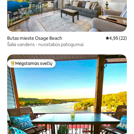
Butas mieste Osage Beach
Vidutinis įvert
4,95 (22)
Šalia vandens - nuostabūs patogumai
Mėgstamas svečių
Svečių mėgstamiausias