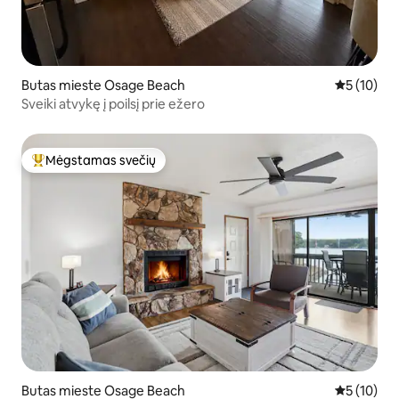
Butas mieste Osage Beach
Vidutinis į
5 (10)
Sveiki atvykę į poilsį prie ežero
Mėgstamas svečių
Svečių mėgstamiausias
Butas mieste Osage Beach
Vidutinis į
5 (10)