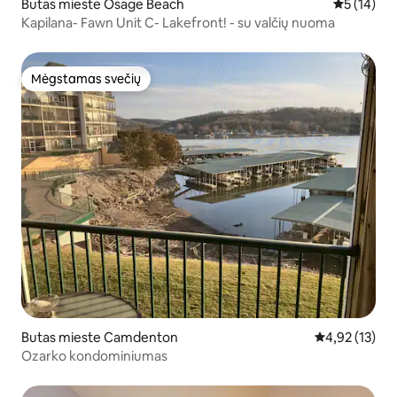
Butas mieste Osage Beach
Vidutinis į
5 (14)
Kapilana- Fawn Unit C- Lakefront! - su valčių nuoma
Mėgstamas svečių
Mėgstamas svečių
Butas mieste Camdenton
Vidutinis įvert
4,92 (13)
Ozarko kondominiumas