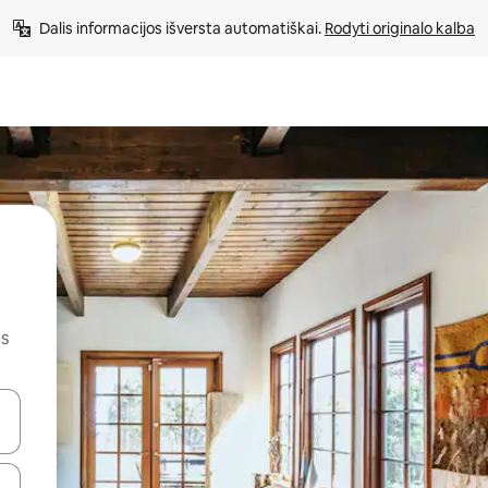
Dalis informacijos išversta automatiškai. 
Rodyti originalo kalba
us
alite naudodami rodykles aukštyn ir žemyn arba liesdami ir braukdami p