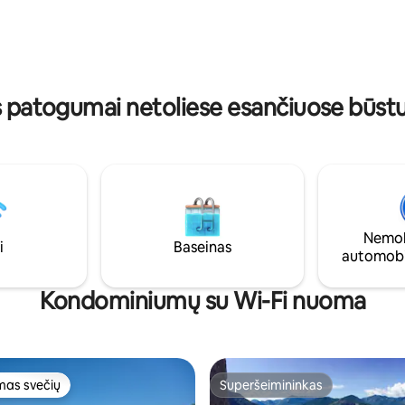
 🌄 Stogas Greitasis 📶 Wi-Fi ❤️
rinkinys (pagal pageidavimą) 
nka jubiliejams, pasiūlymams,
automobilių stovėjimo aikštelė
ėnesiams ir sveikatingumo
mieste. Mano namai: namas ant
ams: autentiškas kaimas, visas
r privatumas.
rūs patogumai netoliese esančiuose būs
Nemok
i
Baseinas
automobi
Kondominiumų su Wi-Fi nuoma
as svečių
Superšeimininkas
as svečių
Superšeimininkas