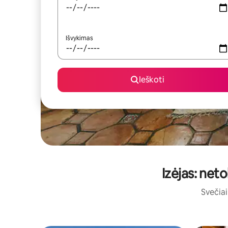
Išvykimas
Ieškoti
Izėjas: net
Svečiai 