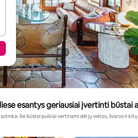
oliese esantys geriausiai įvertinti būsta
sutinka: šie būstai puikiai vertinami dėl jų vietos, švaros ir kit