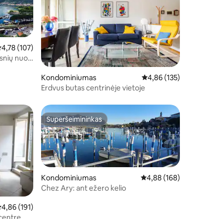
idutinis įvertinimas: 4,78 iš 5, atsiliepimų: 107
4,78 (107)
gsnių nuo
Kondominiumas
Vidutinis įvertinimas: 4,
4,86 (135)
Erdvus butas centrinėje vietoje
Superšeimininkas
Superšeimininkas
Kondominiumas
Vidutinis įvertinimas: 4,
4,88 (168)
Chez Ary: ant ežero kelio
idutinis įvertinimas: 4,86 iš 5, atsiliepimų: 191
4,86 (191)
 centre