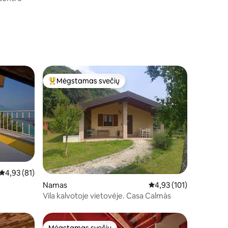
Mėgstamas svečių
Svečių mėgstamiausias
Vidutinis įvertinimas: 4,93 iš 5, atsiliepimų: 81
4,93 (81)
Namas
Vidutinis įvertinimas: 4,
4,93 (101)
Vila kalvotoje vietovėje. Casa Calmàs