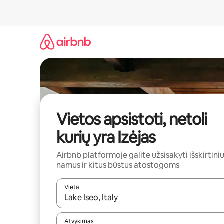
Pereiti
prie
turinio
Vietos apsistoti, netoli
kurių yra Izėjas
Airbnb platformoje galite užsisakyti išskirtini
namus ir kitus būstus atostogoms
Vieta
Kai pasirodys paieškos rezultatai, juos naršyti g
Atvykimas