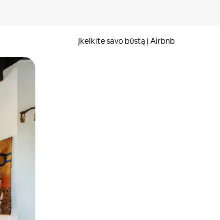
Įkelkite savo būstą į Airbnb
er ekraną.