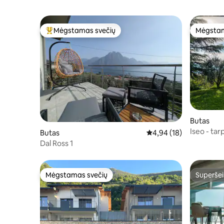
Mėgstamas svečių
Mėgstam
Svečių mėgstamiausias
Mėgstam
Butas
Iseo - tar
Butas
Vidutinis įvertinimas: 4,
4,94 (18)
Dal Ross 1
Mėgstamas svečių
Superšei
Mėgstamas svečių
Superšei