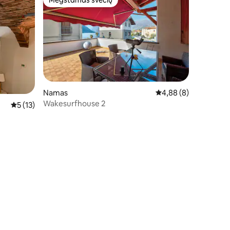
Mėgstamas svečių
Mėgstamas svečių
Namas
Vidutinis įvertinimas: 
4,88 (8)
Wakesurfhouse 2
Vidutinis įvertinimas: 5 iš 5, atsiliepimų: 13
5 (13)