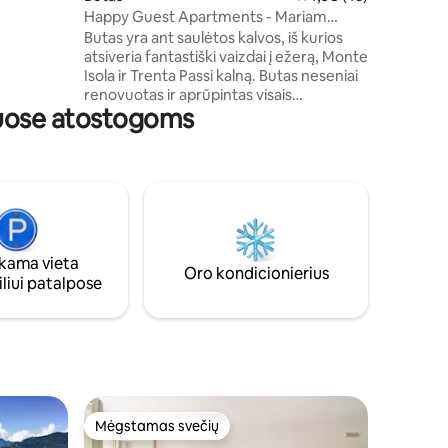
– mokama
Happy Guest Apartments - Mariam
 Sulzano
butas
Butas yra ant saulėtos kalvos, iš kurios
 ežero!
atsiveria fantastiški vaizdai į ežerą, Monte
Isola ir Trenta Passi kalną. Butas neseniai
renovuotas ir aprūpintas visais
tuose atostogoms
patogumais. Bute gali miegoti iki 6
žmonių, jame yra dvivietis miegamasis,
miegamasis su 2 viengulėmis lovomis,
miegamasis su 2 viengulėmis lovomis ir
sofa-lova svetainėje. Be to, kiekviename
kambaryje rasite virtuvę su sala su vaizdu
į ežerą, oro kondicionierių ir privačią
automobilių stovėjimo aikštelę.
ama vieta
Oro kondicionierius
liui patalpose
Mėgstamas svečių
Mėgstamas svečių