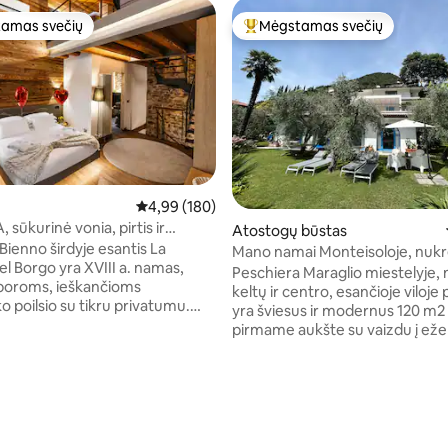
amas svečių
Mėgstamas svečių
mėgstamiausias
Svečių mėgstamiausias
: 5 iš 5, atsiliepimų: 50
Vidutinis įvertinimas: 4,99 iš 5, atsiliepimų: 180
4,99 (180)
, sūkurinė vonia, pirtis ir
Atostogų būstas
 Alpes Luxury Home
Bienno širdyje esantis La
Mano namai Monteisoloje, nukre
el Borgo yra XVIII a. namas,
Peschiera M ežerą.
Peschiera Maraglio miestelyje, 
poroms, ieškančioms
keltų ir centro, esančioje viloje
 poilsio su tikru privatumu.
yra šviesus ir modernus 120 m2
diena ir dizainas dera su 24
pirmame aukšte su vaizdu į ežer
eikiančiu privačiu SPA su
Virtuvė su indaplove, svetainė 
onia, suomiška pirtimi ir
palydovine televizija, Wi-Fi, 2 m
tai 🛏️ su plačia
2 vonios kambariai, oro kondicio
va ir privačiu vonios kambariu
skalbimo mašina, 90 m2 sodas su
manusis televizorius📺
zona ir hamaku. 4 dviračiai su
ova 🛋️ sofa Kulinarijos 🍷 ir
svečiams. Yra patalynė. Įtraukt