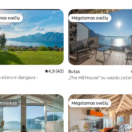
as svečių
Mėgstamas svečių
as svečių
Mėgstamas svečių
Vidutinis įvertinimas: 4,9 iš 5, atsiliepimų: 4
4,9 (40)
Butas
p ežero ir dangaus -
„The Hill House“ su vaizdu į ežer
94 iš 5, atsiliepimų: 18
baseiną
mininkas
Mėgstamas svečių
mininkas
Mėgstamas svečių