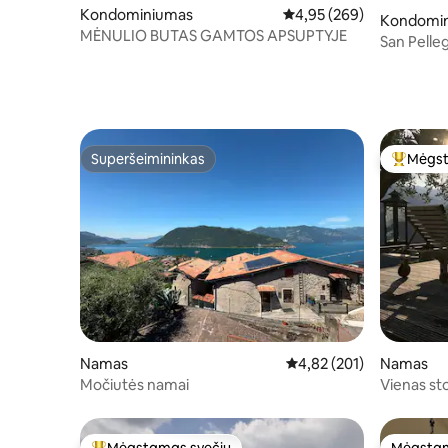
Kondominiumas
Vidutinis įvertinimas: 4,9
4,95 (269)
Kondomi
MĖNULIO BUTAS GAMTOS APSUPTYJE
San Pelleg
netoli Te
Superšeimininkas
Mėgst
Superšeimininkas
Svečių 
Namas
Vidutinis įvertinimas: 4,8
4,82 (201)
Namas
Močiutės namai
Vienas sto
asm.