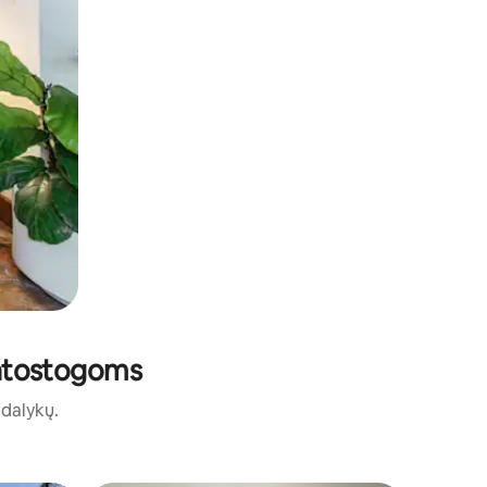
i atostogoms
ų dalykų.