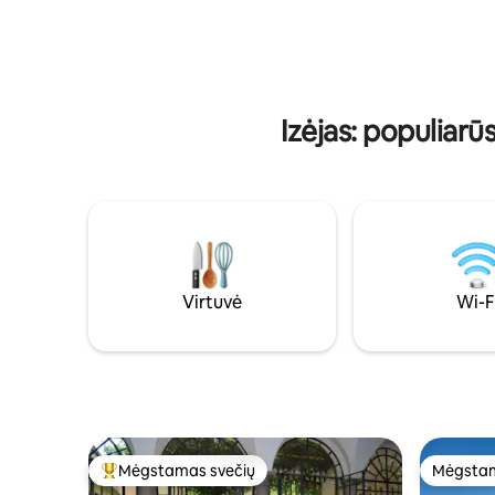
ramybė ir sveikatingumas: romantiška
vyno rūsys
atostogų kelionė, kuria galima mėgautis
Puikiai ti
neskubant, tarp šviesos, medžio ir alpės
medaus m
ramybės, su slėniu prieš akis ir sulėtėjusiu
savaitgali
laiku.
jūsų SPA i
Izėjas: populia
Virtuvė
Wi-F
Mėgstamas svečių
Mėgstam
Svečių mėgstamiausias
Mėgstam