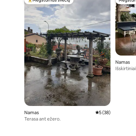
Mėgstamas svečių
Mėgstam
Svečių mėgstamiausias
Mėgstam
Namas
Išskirtini
terasa/sod
Namas
Vidutinis įvertinimas
5 (38)
Terasa ant ežero.