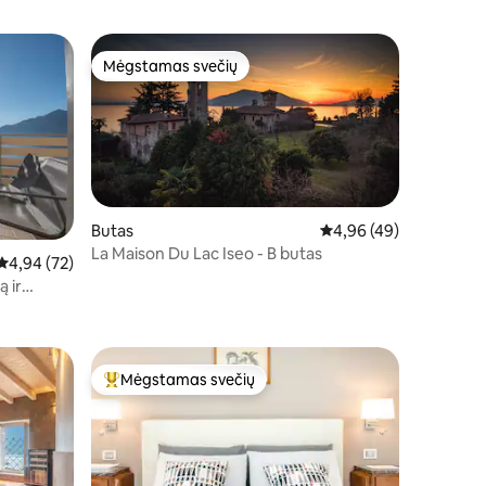
Mėgstamas svečių
Mėgstamas svečių
Butas
Vidutinis įvertinimas: 4
4,96 (49)
La Maison Du Lac Iseo - B butas
0
Vidutinis įvertinimas: 4,94 iš 5, atsiliepimų: 72
4,94 (72)
ą ir
Mėgstamas svečių
Svečių mėgstamiausias