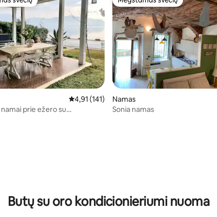
as svečių
Mėgstamas svečių
as svečių
Mėgstamas svečių
Vidutinis įvertinimas: 4,91 iš 5, atsiliepimų: 141
4,91 (141)
Namas
ai namai prie ežero su
Sonia namas
u ir prieplauka
: 5 iš 5, atsiliepimų: 38
Butų su oro kondicionieriumi nuoma