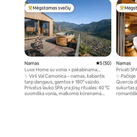
Mėgstamas svečių
Mėgst
Svečių mėgstamiausias
Svečių 
Namas
Vidutinis įvertinimas
5 (50)
Namas
Luxe Home su vonia + pakabinama
Privati SPA
pirtimi kalnuose
vaizdas į
✨ Virš Val Camonica – namas, kabantis
✨ Pačioje 
tarp dangaus, gamtos ir 180° vaizdo.
Quercia d
Privatus lauko SPA yra jūsų ritualas: 40 °C
sukurtas 
suomiška vonia, malkomis kūrenama
romantiško
pirtis ir karštas dušas po žvaigždėmis. 🛏️
Akmuo, me
Plati dvigulė lova liukse + dvigulė lova ant
valandas v
pakylos, 🛋️ Svetainė su stiklinėmis
sūkurine v
sienomis ir vaizdu į slėnį, Aukščiausios
vaizdais į Alpes. Apartmen
klasės 🍳 virtuvė, 📶 Spartus Wi-Fi 🚗
dvigule lo
Privati automobilių stovėjimo aikštelė +
75 col. iš
elektromobilių įkrovimas 🌿 Privatumas,
„Memory“ l