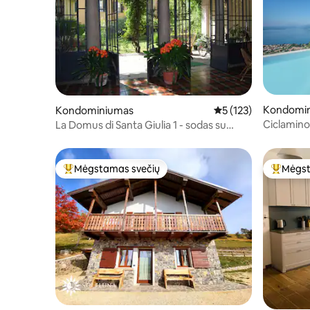
Kondomi
Kondominiumas
Vidutinis įvertinimas:
5 (123)
Ciclamino
La Domus di Santa Giulia 1 - sodas su
vieta - le
veranda
Mėgstamas svečių
Mėgst
Svečių mėgstamiausias
Svečių 