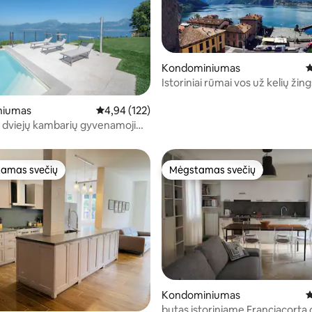
Kondominiumas
V
Istoriniai rūmai vos už kelių žin
ežero
niumas
Vidutinis įvertinimas: 4,94 iš 5, atsiliepimų: 122
4,94 (122)
 5 iš 5, atsiliepimų: 123
 dviejų kambarių gyvenamoji
vandų gėlių rezidencija
amas svečių
Mėgstamas svečių
mėgstamiausias
Mėgstamas svečių
Kondominiumas
V
butas istoriniame Franciacorta