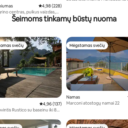
5 iš 5, atsiliepimų: 269
niumas
Vidutinis įvertinimas: 4,98 iš 5, atsiliepimų: 228
4,98 (228)
rino centras, puikus vaizdas,
Šeimoms tinkamų būstų nuoma
rme
amas svečių
Mėgstamas svečių
mėgstamiausias
Mėgstamas svečių
Namas
Marconi atostogų namai 22
2 iš 5, atsiliepimų: 201
Vidutinis įvertinimas: 4,96 iš 5, atsiliepimų: 137
4,96 (137)
vintis Rustico su baseinu iki 8