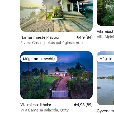
Vila mies
Villa Alp
Namas mieste Mavoor
Vidutinis įvertinimas: 4
4,9 (84)
Condé Na
Rivera Casa - jaukus pabėgimas nuo
upės.
Mėgstamas svečių
Mėgstam
Mėgstamas svečių
Mėgstam
Vila mieste Ithalar
Vidutinis įvertinimas: 4,
4,98 (89)
Villa Camellia Balacola, Ooty
Gyvenamas