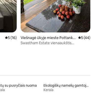
Vidutinis įvertinimas: 5 iš 5, atsiliepimų: 16
5 (16)
Viešnagė ūkyje mieste Pottanka
Vidutinis įvertinimas
5 (44)
du
Swastham Estate vienaaukštis
vasarnamis
tų su pusryčiais nuoma
Ekologiškų namelių gamtoje nuoma
ala
Kerala