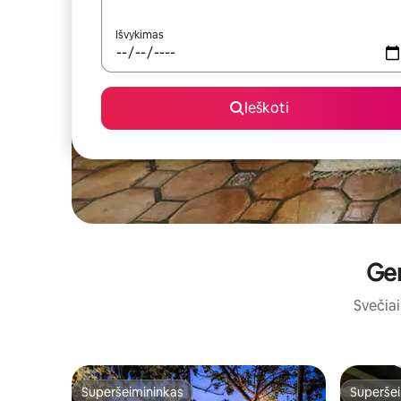
Išvykimas
Ieškoti
Ger
Svečiai 
Superšeimininkas
Superšei
Superšeimininkas
Superšei