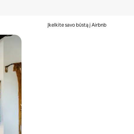
Įkelkite savo būstą į Airbnb
er ekraną.