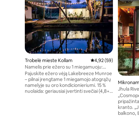
Trobelė mieste Kollam
Vidutinis įvertinimas: 4,
4,92 (59)
Namelis prie ežero su 1 miegamuoju:
hamakas, prieiga prie ežero ir vaizdai
Pajuskite ežero vėją Lakebreeze Munroe
– pilnai įrengtame 1 miegamojo atogrąžų
Mikronam
namelyje su oro kondicionieriumi. 15 %
ngalam
Jhula River
nuolaida: geriausiai įvertinti svečiai (4,8+⭐
„Cosmopol
ir mažiausiai 3 atsiliepimai) > Kambariai su
pripažinta
oro kondicionieriumi ir vaizdu į ežerą
kranto. „J
>Nemokama automobilio stovėjimo
balkono, š
aikštelė > Hamakas prie ežero >Kavinė
kuriame at
>60 Mbps Wi-Fi > Didelė dvigulė lova ir
sukurdami 
ant grindų padėtas čiužinys su
sugrįžti. „
aukščiausios kokybės patalyne
vaizdu į 
>Aukščiausios kokybės tualeto