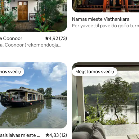
Namas mieste Vlathankara
Periyaveettil paveldo golfo tur
te Coonoor
Vidutinis įvertinimas: 4,92 iš 5, atsiliepimų: 73
4,92 (73)
inia, Coonoor (rekomenduoja
,9 iš 5, atsiliepimų: 84
st)
as svečių
Mėgstamas svečių
as svečių
Mėgstamas svečių
98 iš 5, atsiliepimų: 89
is laivas mieste Ne
Vidutinis įvertinimas: 4,83 iš 5, atsiliepimų: 12
4,83 (12)