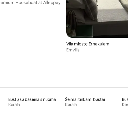
Premium Houseboat at Alleppey
Vila mieste Ernakulam
Emvilis
Būstų su baseinais nuoma
Šeimai tinkami būstai
Būs
Kerala
Kerala
Ker