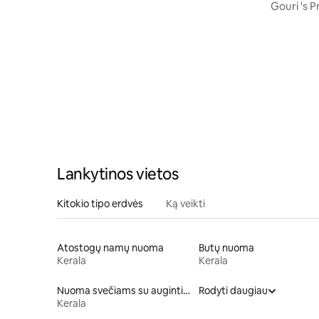
dumudy
Gouri 's 
Lankytinos vietos
Kitokio tipo erdvės
Ką veikti
Atostogų namų nuoma
Butų nuoma
Kerala
Kerala
Nuoma svečiams su augintiniais
Rodyti daugiau
Kerala