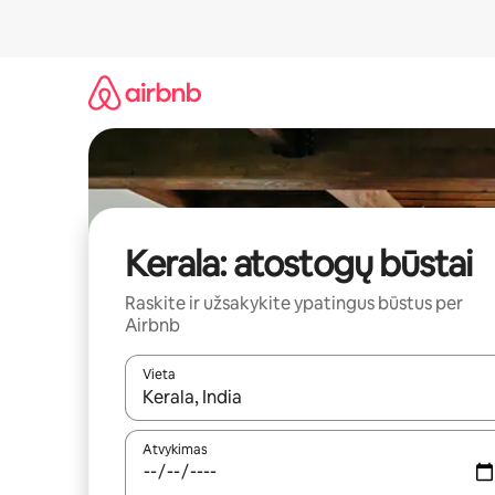
Pereiti
prie
turinio
Kerala: atostogų būstai
Raskite ir užsakykite ypatingus būstus per
Airbnb
Vieta
Kai pasirodys paieškos rezultatai, juos naršyti g
Atvykimas