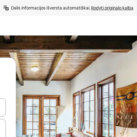
Dalis informacijos išversta automatiškai. 
Rodyti originalo kalba
alite naudodami rodykles aukštyn ir žemyn arba liesdami ir braukdami p