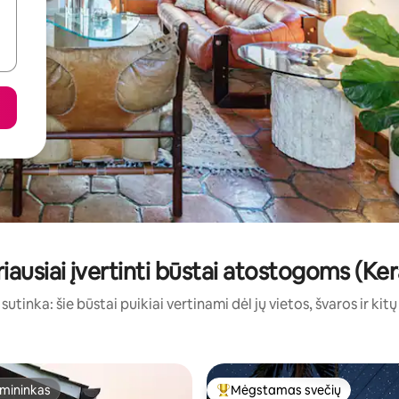
iausiai įvertinti būstai atostogoms (Ker
sutinka: šie būstai puikiai vertinami dėl jų vietos, švaros ir kit
mininkas
Mėgstamas svečių
mininkas
Svečių mėgstamiausias