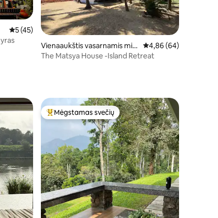
Vidutinis įvertinimas: 5 iš 5, atsiliepimų: 45
5 (45)
nyras
Vienaaukštis vasarnamis mie
Vidutinis įvertinimas: 4
4,86 (64)
ste Valiyaparamba
The Matsya House -Island Retreat
Mėgstamas svečių
Svečių mėgstamiausias