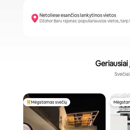
Netoliese esančios lankytinos vietos
Džohor Baru rajonas: populiariausios vietos, tarp
Geriausiai
Svečiai 
Mėgstamas svečių
Mėgstam
Svečių mėgstamiausias
Mėgstam