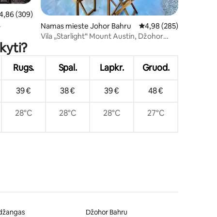
dutinis įvertinimas: 4,86 iš 5, atsiliepimų: 309
4,86 (309)
Namas mieste Johor Bahru
Vidutinis įvertinimas: 4,
4,98 (285)
Vila „Starlight“ Mount Austin, Džohor
kyti?
Baru
Rugs.
Spal.
Lapkr.
Gruod.
39 €
38 €
39 €
48 €
28°C
28°C
28°C
27°C
džangas
Džohor Bahru