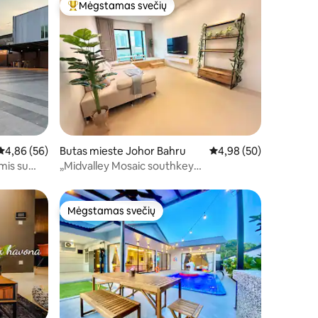
Mėgstamas svečių
Svečių mėgstamiausias
Vidutinis įvertinimas: 4,86 iš 5, atsiliepimų: 56
4,86 (56)
Butas mieste Johor Bahru
Vidutinis įvertinimas: 4
4,98 (50)
mis su
„Midvalley Mosaic southkey
lio
Heartwarming CIQ 2BR6PAX“
Mėgstamas svečių
Mėgstamas svečių