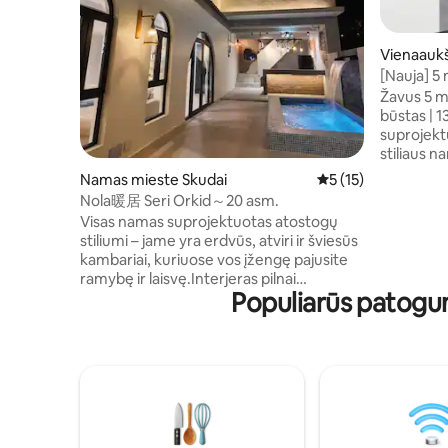
Vienaaukš
te Masai
[Nauja] 5
didžiulė ve
Žavus 5 mi
būstas | 13 m
suprojekt
stiliaus n
pėdų skly
Namas mieste Skudai
Vidutinis įvertinimas
5 (15)
didelėms
Nola暖居 Seri Orkid～20 asm.
keliaujantiems kartu
Visas namas suprojektuotas atostogų
5 miegamie
stiliumi – jame yra erdvūs, atviri ir šviesūs
dvigulės l
kambariai, kuriuose vos įžengę pajusite
plati vien
ramybę ir laisvę.Interjeras pilnai
sofa-lova,
Populiarūs patogu
įrengtas – nuo patogios patalynės iki
1,9 m plo
puikių baldų, o kiekviena detalė
109 cm pločio) • 5 min. 
kruopščiai parinkta, kad jūsų viešnagė
centro „A
būtų dar geresnė. 🌿 Puikiai tinka: ✔
rajono • 15
Šeimos susitikimas ✔ Draugų susibūrimas
Southkey 
/ gimtadienio vakarėlis ✔ Įmonės
iki Mt Aus
komandos formavimas ✔ Poilsis
atostogų metu 🛏 Svarbiausi būsto