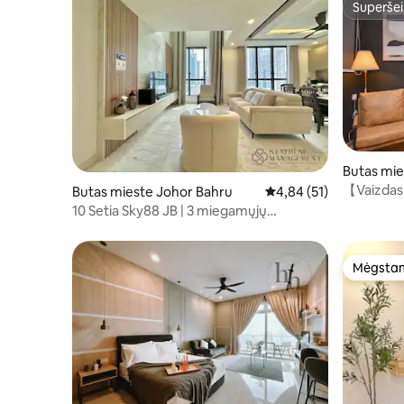
Superšei
Superšei
Butas mie
【Vaizdas į
Butas mieste Johor Bahru
Vidutinis įvertinimas: 4
4,84 (51)
Suite @ 
10 Setia Sky88 JB | 3 miegamųjų
dviaukštis | Netoli KSL prekybos centro
Mėgstam
Mėgstam