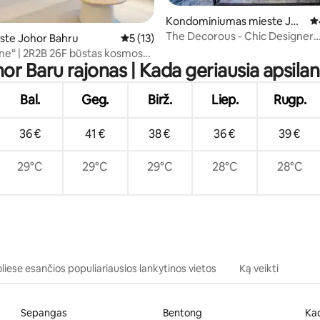
Kondominiumas mieste Joh
Vi
or Bahru
The Decorous - Chic Designer
81 iš 5, atsiliepimų: 176
ste Johor Bahru
Vidutinis įvertinimas: 5 iš 5, atsiliepimų: 13
5 (13)
Suite【CIQ】Rare Find!
ine“ | 2R2B 26F būstas kosmose
or Baru rajonas | Kada geriausia apsilan
Bal.
Geg.
Birž.
Liep.
Rugp.
36 €
41 €
38 €
36 €
39 €
29°C
29°C
29°C
28°C
28°C
liese esančios populiariausios lankytinos vietos
Ką veikti
Sepangas
Bentong
Ka