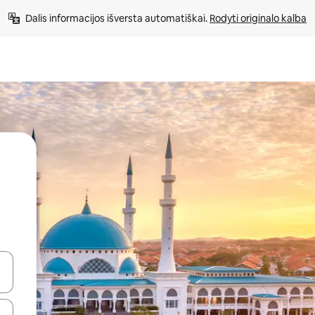
Dalis informacijos išversta automatiškai. 
Rodyti originalo kalba
alite naudodami rodykles aukštyn ir žemyn arba liesdami ir braukdami p