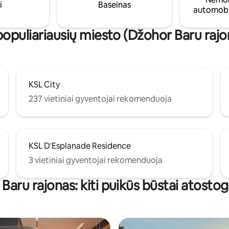
i
Baseinas
automobi
populiariausių miesto (Džohor Baru rajo
KSL City
237 vietiniai gyventojai rekomenduoja
KSL D'Esplanade Residence
3 vietiniai gyventojai rekomenduoja
Baru rajonas: kiti puikūs būstai atosto