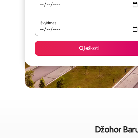
Išvykimas
Ieškoti
Džohor Baru