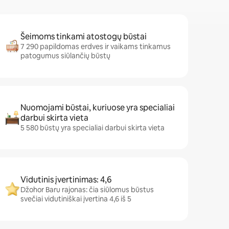
Šeimoms tinkami atostogų būstai
7 290 papildomas erdves ir vaikams tinkamus
patogumus siūlančių būstų
Nuomojami būstai, kuriuose yra specialiai
darbui skirta vieta
5 580 būstų yra specialiai darbui skirta vieta
Vidutinis įvertinimas: 4,6
Džohor Baru rajonas: čia siūlomus būstus
svečiai vidutiniškai įvertina 4,6 iš 5