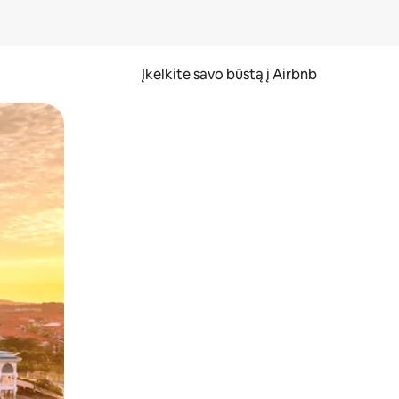
Įkelkite savo būstą į Airbnb
er ekraną.