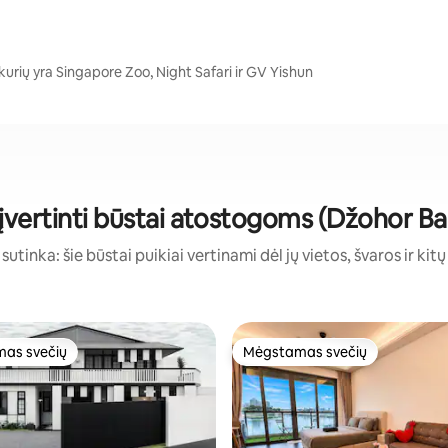
 kurių yra Singapore Zoo, Night Safari ir GV Yishun
 įvertinti būstai atostogoms (Džohor Ba
sutinka: šie būstai puikiai vertinami dėl jų vietos, švaros ir kit
as svečių
Mėgstamas svečių
as svečių
Mėgstamas svečių