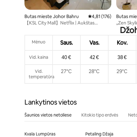
Butas mieste Johor Bahru
Vidutinis įvertinimas: 4,
4,81 (176)
Butas mie
【KSL City Mall】Netflix | Aukštas
„Zen Skyl
Džoh
aukštas | Vaizdas į miestą
netoli KSL
Mėnuo
Saus.
Vas.
Kov.
40 €
42 €
38 €
Vid. kaina
27°C
28°C
29°C
Vid.
temperatūra
Lankytinos vietos
Šaunios vietos netoliese
Kitokio tipo erdvės
Neto
Kvala Lumpūras
Petaling Džaja