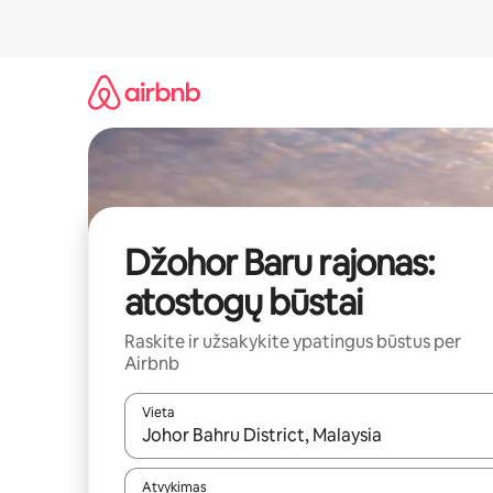
Pereiti
prie
turinio
Džohor Baru rajonas:
atostogų būstai
Raskite ir užsakykite ypatingus būstus per
Airbnb
Vieta
Kai pasirodys paieškos rezultatai, juos naršyti g
Atvykimas