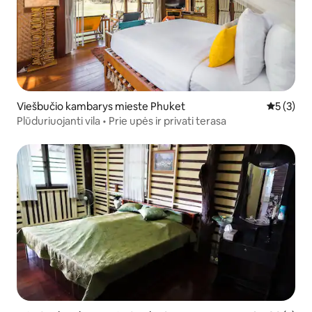
Viešbučio kambarys mieste Phuket
Vidutinis 
5 (3)
Plūduriuojanti vila • Prie upės ir privati terasa