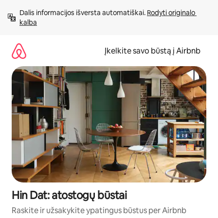
Pereiti
Dalis informacijos išversta automatiškai. 
Rodyti originalo 
prie
kalba
turinio
Įkelkite savo būstą į Airbnb
Hin Dat: atostogų būstai
Raskite ir užsakykite ypatingus būstus per Airbnb