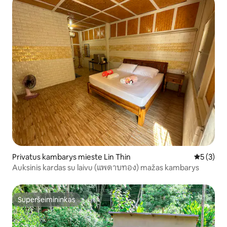
Privatus kambarys mieste Lin Thin
Vidutinis 
5 (3)
Auksinis kardas su laivu (แพดาบทอง) mažas kambarys
Superšeimininkas
Superšeimininkas