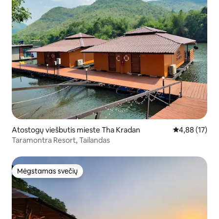
Atostogų viešbutis mieste Tha Kradan
Vidutinis įvert
4,88 (17)
Taramontra Resort, Tailandas
Mėgstamas svečių
Mėgstamas svečių