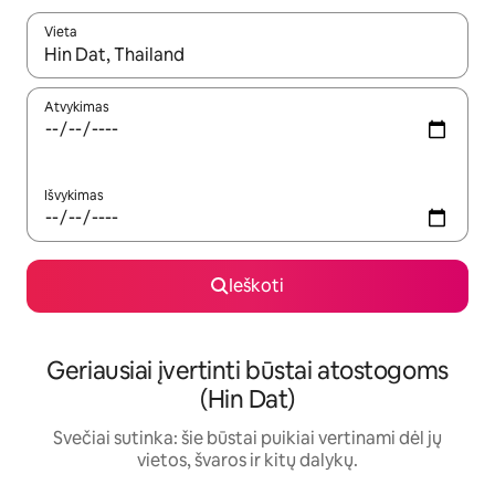
Vieta
Kai pasirodys paieškos rezultatai, juos naršyti galite naudodam
Atvykimas
Išvykimas
Ieškoti
Geriausiai įvertinti būstai atostogoms
(Hin Dat)
Svečiai sutinka: šie būstai puikiai vertinami dėl jų
vietos, švaros ir kitų dalykų.