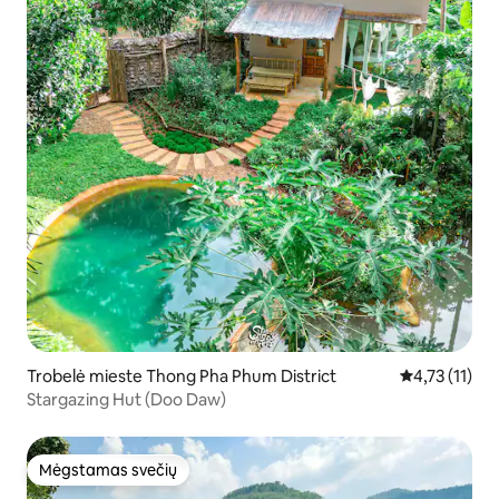
Trobelė mieste Thong Pha Phum District
Vidutinis įver
4,73 (11)
Stargazing Hut (Doo Daw)
Mėgstamas svečių
Mėgstamas svečių