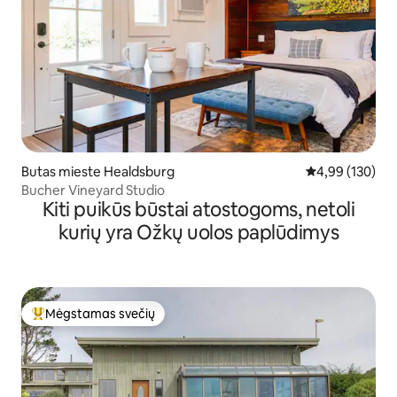
Butas mieste Healdsburg
Vidutinis įverti
4,99 (130)
Bucher Vineyard Studio
Kiti puikūs būstai atostogoms, netoli
kurių yra Ožkų uolos paplūdimys
Mėgstamas svečių
Svečių mėgstamiausias