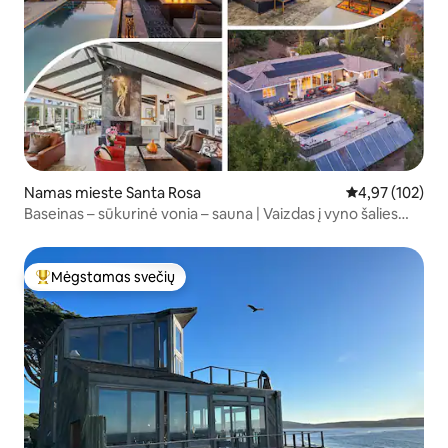
Namas mieste Santa Rosa
Vidutinis įverti
4,97 (102)
Baseinas – sūkurinė vonia – sauna | Vaizdas į vyno šalies
oazę
Mėgstamas svečių
Svečių mėgstamiausias