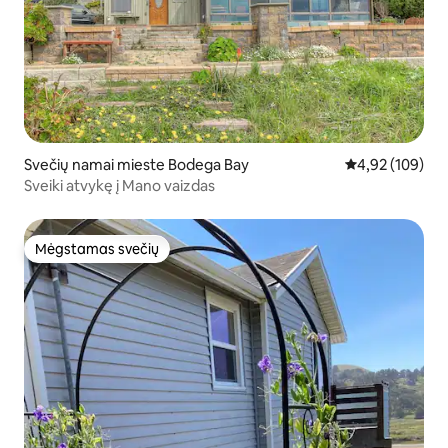
Svečių namai mieste Bodega Bay
Vidutinis įverti
4,92 (109)
Sveiki atvykę į Mano vaizdas
Mėgstamas svečių
Mėgstamas svečių