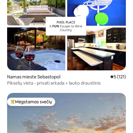
Namas mieste Sebastopol
Vidutinis įv
5 (121)
Pikselių vieta - privati arkada + lauko draustinis
Mėgstamas svečių
Svečių mėgstamiausias