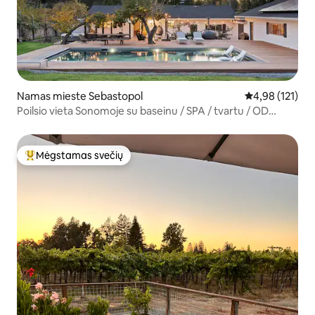
Namas mieste Sebastopol
Vidutinis įverti
4,98 (121)
Poilsio vieta Sonomoje su baseinu / SPA / tvartu / OD
virtuve / sodu
Mėgstamas svečių
Svečių mėgstamiausias