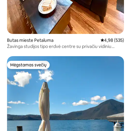
Butas mieste Petaluma
Vidutinis įverti
4,98 (535)
Žavinga studijos tipo erdvė centre su privačiu vidiniu
kiemu
Mėgstamas svečių
Mėgstamas svečių