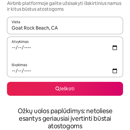
Airbnb platformoje galite užsisakyti išskirtinius namus
ir kitus būstus atostogoms
Vieta
Kai pasirodys paieškos rezultatai, juos naršyti galite naudodam
Atvykimas
Išvykimas
Ieškoti
Ožkų uolos paplūdimys: netoliese
esantys geriausiai įvertinti būstai
atostogoms