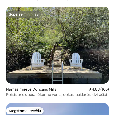
Superšeimininkas
Superšeimininkas
Namas mieste Duncans Mills
Vidutinis įverti
4,83 (165)
Poilsis prie upės: sūkurinė vonia, dokas, baidarės, dviračiai
Mėgstamas svečių
Mėgstamas svečių