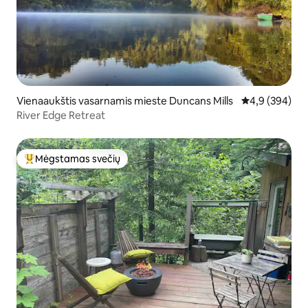
Vienaaukštis vasarnamis mieste Duncans Mills
Vidutinis įvert
4,9 (394)
River Edge Retreat
Mėgstamas svečių
Svečių mėgstamiausias