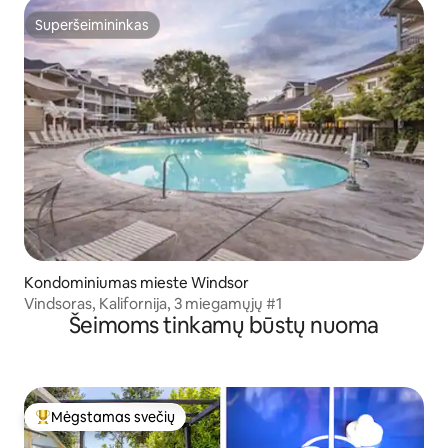
Superšeimininkas
Superšeimininkas
Kondominiumas mieste Windsor
Vindsoras, Kalifornija, 3 miegamųjų #1
Šeimoms tinkamų būstų nuoma
Mėgstamas svečių
Svečių mėgstamiausias