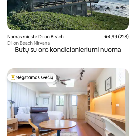
Namas mieste Dillon Beach
Vidutinis įverti
4,99 (228)
Dillon Beach Nirvana
Butų su oro kondicionieriumi nuoma
Mėgstamas svečių
Svečių mėgstamiausias