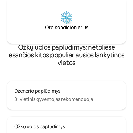
Oro kondicionierius
Ožkų uolos paplūdimys: netoliese
esančios kitos populiariausios lankytinos
vietos
Dženerio paplūdimys
31 vietinis gyventojas rekomenduoja
Ožkų uolos paplūdimys