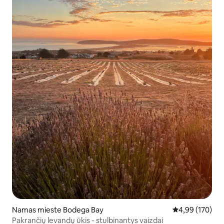
Namas mieste Bodega Bay
Vidutinis įverti
4,99 (170)
Pakrančių levandų ūkis - stulbinantys vaizdai