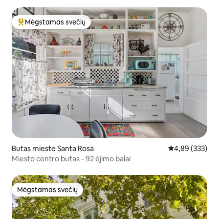
vyno regiono
Mėgstamas svečių
Svečių mėgstamiausias
Butas mieste Santa Rosa
Vidutinis įverti
4,89 (333)
Miesto centro butas - 92 ėjimo balai
Mėgstamas svečių
Mėgstamas svečių