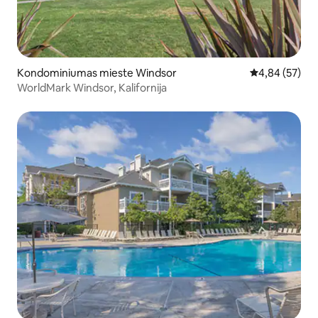
Kondominiumas mieste Windsor
Vidutinis įvert
4,84 (57)
WorldMark Windsor, Kalifornija