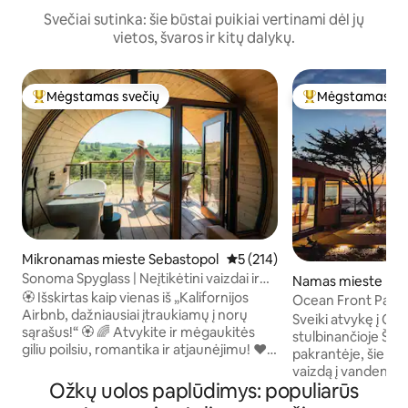
Svečiai sutinka: šie būstai puikiai vertinami dėl jų
vietos, švaros ir kitų dalykų.
Mėgstamas svečių
Mėgstamas sv
Svečių mėgstamiausias
Svečių mėgstami
Mikronamas mieste Sebastopol
Vidutinis įvertinimas: 5 iš 5, a
5 (214)
Sonoma Spyglass | Neįtikėtini vaizdai ir
Namas mieste Bo
pirtis
🏵️ Išskirtas kaip vienas iš „Kalifornijos
Ocean Front Parad
Airbnb, dažniausiai įtraukiamų į norų
Sveiki atvykę į Clif
sąrašus!“ 🏵️ 🌈 Atvykite ir mėgaukitės
stulbinančioje Šiau
giliu poilsiu, romantika ir atjaunėjimu! ❤️
pakrantėje, šie na
🌺 Mūsų „Sonoma Spyglass“ yra nuostabi
vaizdą į vandenyn
poilsio vieta, suprojektuota ir pastatyta
Ožkų uolos paplūdimys: populiarūs
minučių pėsčiomis
„Artistree Home“, kurioje tvarumas
arba Wright' s Be