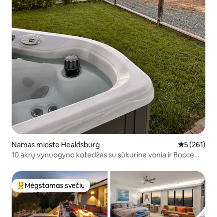
Namas mieste Healdsburg
Vidutinis įve
5 (261)
10 akrų vynuogyno kotedžas su sūkurine vonia ir Bocce
kiemu
Mėgstamas svečių
Svečių mėgstamiausias