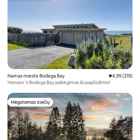
Namas mieste Bodega Bay
Vidutinis įverti
4,95 (215)
Hansen 's Bodega Bay pabėgimas iki paplūdimio!
Mėgstamas svečių
Mėgstamas svečių