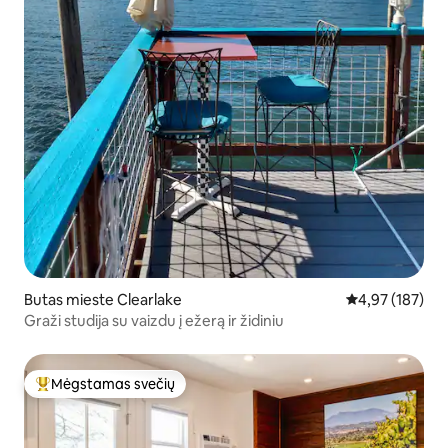
Butas mieste Clearlake
Vidutinis įverti
4,97 (187)
Graži studija su vaizdu į ežerą ir židiniu
Mėgstamas svečių
Svečių mėgstamiausias