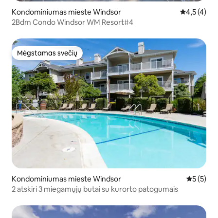
Kondominiumas mieste Windsor
Vidutinis įv
4,5 (4)
2Bdm Condo Windsor WM Resort#4
Mėgstamas svečių
Mėgstamas svečių
Kondominiumas mieste Windsor
Vidutinis 
5 (5)
2 atskiri 3 miegamųjų butai su kurorto patogumais