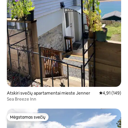
Atskiri svečių apartamentai mieste Jenner
Vidutinis įverti
4,91 (149)
Sea Breeze Inn
Mėgstamas svečių
Mėgstamas svečių