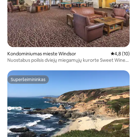
Kondominiumas mieste Windsor
Vidutinis įver
4,8 (10)
Nuostabus poilsis dviejų miegamųjų kurorte Sweet Wine
Country / Golf
Superšeimininkas
Superšeimininkas