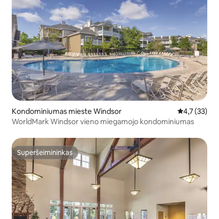
Kondominiumas mieste Windsor
Vidutinis įve
4,7 (33)
WorldMark Windsor vieno miegamojo kondominiumas
Superšeimininkas
Superšeimininkas