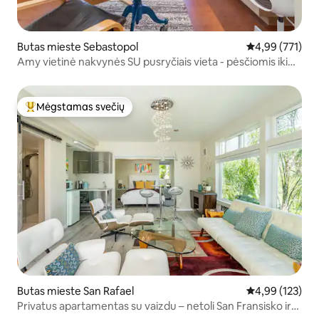
Butas mieste Sebastopol
Vidutinis įverti
4,99 (771)
Amy vietinė nakvynės SU pusryčiais vieta - pėsčiomis iki
miesto **ir sūkurinė vonia!**
Mėgstamas svečių
Svečių mėgstamiausias
Butas mieste San Rafael
Vidutinis įverti
4,99 (123)
Privatus apartamentas su vaizdu – netoli San Fransisko ir