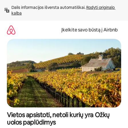
Pereiti
Dalis informacijos išversta automatiškai. 
Rodyti originalo 
prie
kalba
turinio
Įkelkite savo būstą į Airbnb
Vietos apsistoti, netoli kurių yra Ožkų
uolos paplūdimys