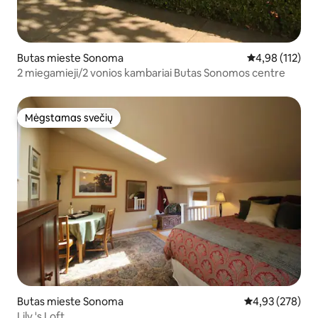
Butas mieste Sonoma
Vidutinis įverti
4,98 (112)
2 miegamieji/2 vonios kambariai Butas Sonomos centre
Mėgstamas svečių
Mėgstamas svečių
Butas mieste Sonoma
Vidutinis įverti
4,93 (278)
Lily 's Loft