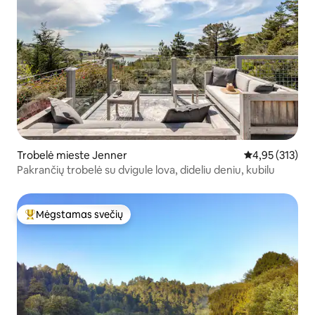
Trobelė mieste Jenner
Vidutinis įverti
4,95 (313)
Pakrančių trobelė su dvigule lova, dideliu deniu, kubilu
Mėgstamas svečių
Svečių mėgstamiausias