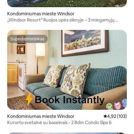
Kondominiumas mieste Windsor
„Windsor Resort“ Rusijos upės slėnyje – 3 miegamųjų
apartamentai
Superšeimininkas
Superšeimininkas
Kondominiumas mieste Windsor
Vidutinis įverti
4,92 (103)
Kurorto svetainė su baseinais - 2 Bdm Condo Slps 6