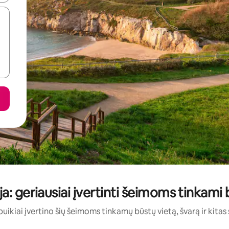
ija: geriausiai įvertinti šeimoms tinkami 
puikiai įvertino šių šeimoms tinkamų būstų vietą, švarą ir kitas