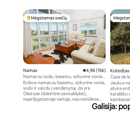
Mėgstamas svečių
Mėgstam
Svečių mėgstamiausias
Mėgstam
Namas
Vidutinis įvertinimas: 4,9
4,96 (156)
Kotedžas
Namas su sodu, baseinu, sūkurine vonia ir
Casa de l
vaizdu į jūrą.
Erdvus namas su baseinu, sūkurine vonia,
Jaukus na
sodu ir vaizdu į vandenyną. Jis yra
atvira er
Oleirose (išskirtinė savivaldybė),
karališko 
neprilygstamoje vietoje, nes netoliese
kambariai
Galisija: 
yra pakrantės vietovės, tokios kaip
nemokamas
Puerto de Lorbé, Mera paplūdimys ir
vonia ir p
Dexo pakrantė... visos jos yra mažiau nei
Sklype yra
už 5 minučių kelio automobiliu. Be to,
aikštelė, te
šalia yra kepyklų, parduotuvių ir
de la Pra