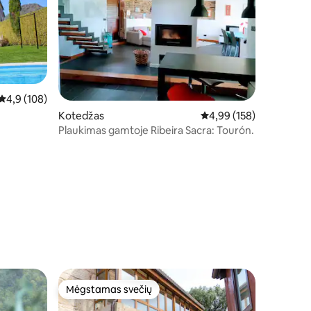
Vidutinis įvertinimas: 4,9 iš 5, atsiliepimų: 108
4,9 (108)
Kotedžas
Vidutinis įvertinimas: 4,
4,99 (158)
Plaukimas gamtoje Ribeira Sacra: Tourón.
Mėgstamas svečių
Mėgstamas svečių