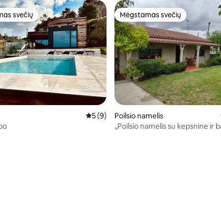
as svečių
Mėgstamas svečių
as svečių
Mėgstamas svečių
Vidutinis įvertinimas: 5 iš 5, atsiliepimų: 9
5 (9)
Poilsio namelis
obo
„Poilsio namelis su kepsnine ir 
išskirtiniam naudojimui“