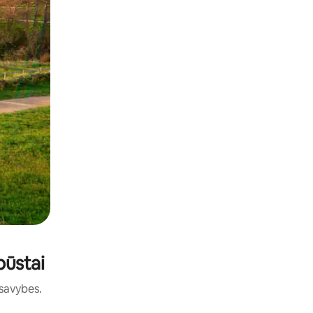
būstai
 savybes.