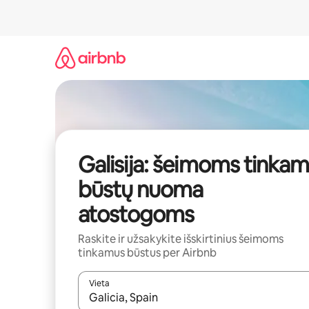
Pereiti
prie
turinio
Galisija: šeimoms tinka
būstų nuoma
atostogoms
Raskite ir užsakykite išskirtinius šeimoms
tinkamus būstus per Airbnb
Vieta
Kai pasirodys paieškos rezultatai, juos naršyti g