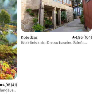
Kotedžas
Vidutinis įvertinimas: 4,
4,96 (104)
Išskirtinis kotedžas su baseinu Salnés
Pontevedra
Vidutinis įvertinimas: 4,98 iš 5, atsiliepimų: 41
4,98 (41)
 dangaus.