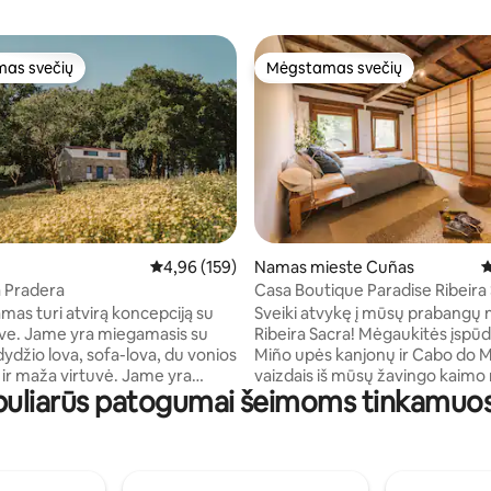
as svečių
Mėgstamas svečių
as svečių
Mėgstamas svečių
6 iš 5, atsiliepimų: 156
Vidutinis įvertinimas: 4,96 iš 5, atsiliepimų: 159
4,96 (159)
Namas mieste Cuñas
V
a Pradera
Casa Boutique Paradise Ribeira
mas turi atvirą koncepciją su
Sveiki atvykę į mūsų prabangų 
dve. Jame yra miegamasis su
Ribeira Sacra! Mėgaukitės įspūdingais
dydžio lova, sofa-lova, du vonios
Miño upės kanjonų ir Cabo do
 ir maža virtuvė. Jame yra
vaizdais iš mūsų žavingo kaimo
populiarūs patogumai šeimoms tinkamuo
 Wi-Fi, šildymas, sūkurinė
Apsuptas vešlių vynuogynų ir
lokščiaekranis televizorius.
natūralizmo įkvėpto sodo, mūs
 privati automobilių stovėjimo
nuosavybė siūlo atpalaiduojanči
rasa ir erdvus sodas. La Casa
nepamirštamus potyrius. Įsikūrę vos už
dera yra A Baña, A Coruña,
300 metrų nuo gražios vyno dary