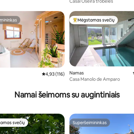
Casal Oseira trobelės
mininkas
Mėgstamas svečių
mininkas
Svečių mėgstamiausias
Namas
Vidutinis įvertinimas: 4,93 iš 5, atsiliepimų: 116
4,93 (116)
Casa Manolo de Amparo
4 iš 5, atsiliepimų: 179
Namai šeimoms su augintiniais
amas svečių
Superšeimininkas
mėgstamiausias
Superšeimininkas