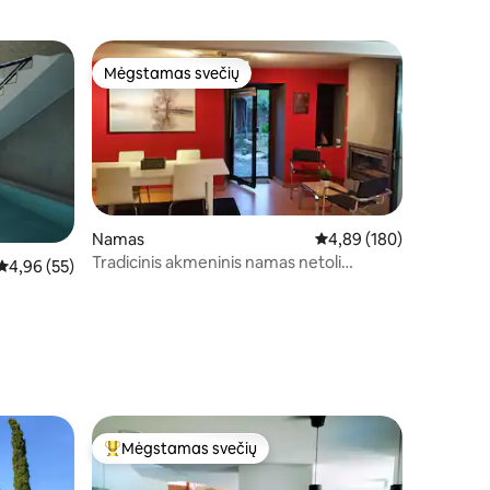
Mėgstamas svečių
Mėgstamas svečių
Namas
Vidutinis įvertinimas: 4,
4,89 (180)
Tradicinis akmeninis namas netoli
Vidutinis įvertinimas: 4,96 iš 5, atsiliepimų: 55
4,96 (55)
asantiago
Mėgstamas svečių
Svečių mėgstamiausias