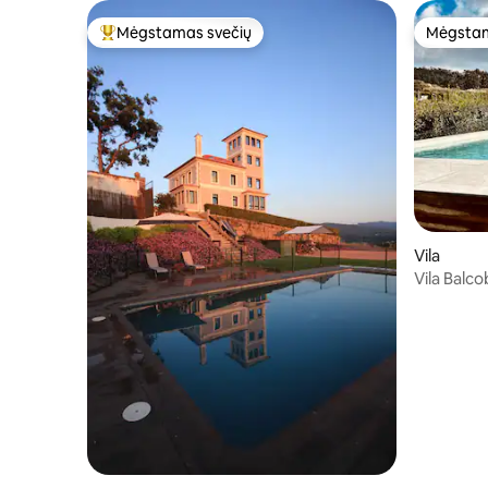
Mėgstamas svečių
Mėgstam
Svečių mėgstamiausias
Mėgstam
Vila
Vila Balc