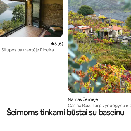
Vidutinis įvertinimas: 5 iš 5, atsiliepimų: 6
5 (6)
97 iš 5, atsiliepimų: 151
 Sil upės pakrantėje Ribeira
yje
Namas žemėje
Casiña Raíz. Tarp vynuogynų ir
Šeimoms tinkami būstai su baseinu
Ribeira Sacra.