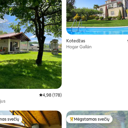
Kotedžas
2 iš 5, atsiliepimų: 132
Hogar Gallán
Vidutinis įvertinimas: 4,98 iš 5, atsiliepimų: 178
4,98 (178)
jus
as svečių
Mėgstamas svečių
as svečių
Svečių mėgstamiausias