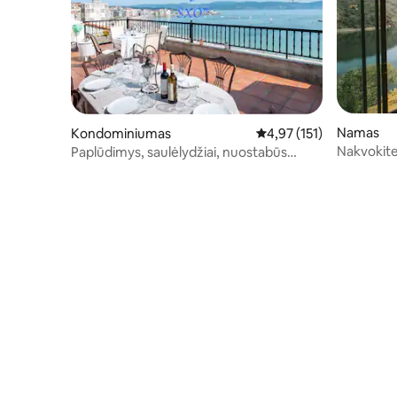
Namas
Kondominiumas
Vidutinis įvertinimas: 4,
4,97 (151)
Nakvokite
Paplūdimys, saulėlydžiai, nuostabūs
Sacra šird
vaizdai ir terasa