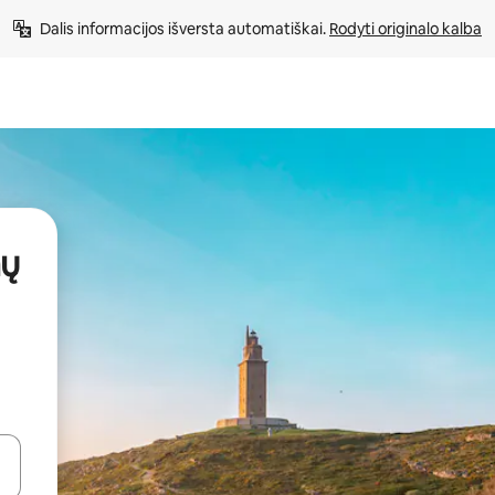
Dalis informacijos išversta automatiškai. 
Rodyti originalo kalba
mų
alite naudodami rodykles aukštyn ir žemyn arba liesdami ir braukdami p