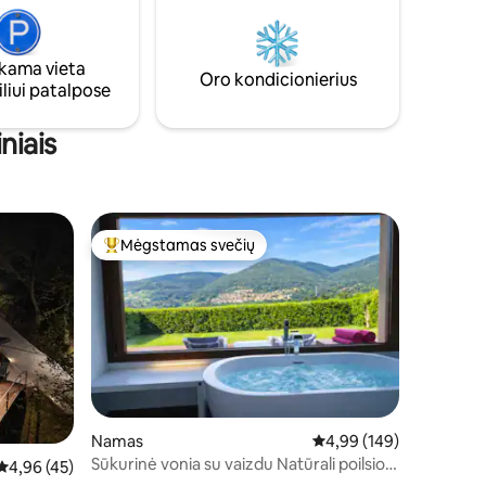
elementus kaip akmeninės sienos ir
algos
medinės sijos, kurie suteikia jai unikalų ir
autentišką charakterį.
silankę
ama vieta
Oro kondicionierius
liui patalpose
niais
Mėgstamas svečių
Svečių mėgstamiausias
Namas
Vidutinis įvertinimas: 4,
4,99 (149)
Sūkurinė vonia su vaizdu Natūrali poilsio
Vidutinis įvertinimas: 4,96 iš 5, atsiliepimų: 45
4,96 (45)
vieta Vigo Rural Mos