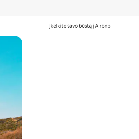
Įkelkite savo būstą į Airbnb
er ekraną.