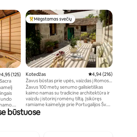
Kotedža
Mėgstamas svečių
Mėgsta
Svečių mėgstamiausias
Mėgsta
Casa de P
Turime aš
miegamuos
virtuvę ir
gražią te
žemę ir a
ir gražų 
už 15 km
de la Pla
Kotedžas
Vidutinis įvertinimas: 4,
4,94 (216)
idutinis įvertinimas: 4,95 iš 5, atsiliepimų: 125
4,95 (125)
nakvynės 
Žavus būstas prie upės, vaizdas į Romos
 Sacra
kurio pad
tiltą
Žavus 100 metų senumo galisietiškas
namelį
tinka mėg
kaimo namas su tradicine architektūra ir
ekskursi
vaizdu į istorinį romėnų tiltą. Įsikūręs
 Mundo
ramiame kaimelyje prie Portugalijos Šv.
 namo.
se būstuose
Jokūbo kelio, vos už 12 km nuo
Pontevedros ir už 21 km nuo Vigo. Ši
ų
sodyba turi turtingą šeimos istoriją – ji
us ir
buvo statoma ir renovuojama iš kartos į
kartą, išsaugant tokius originalius
klos ir 1-