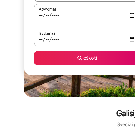
Atvykimas
Išvykimas
Ieškoti
Galis
Svečiai 