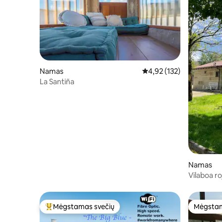
Namas
Vidutinis įvertinimas: 4,9
4,92 (132)
La Santiña
Namas
Vilaboa ro
Mėgstamas svečių
Mėgstam
Svečių mėgstamiausias
Mėgstam