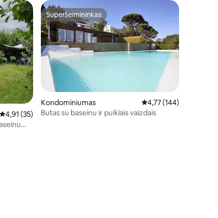
Superšeimininkas
Superšeimininkas
Kondominiumas
Vidutinis įvertinimas: 4,
4,77 (144)
Butas su baseinu ir puikiais vaizdais
Vidutinis įvertinimas: 4,91 iš 5, atsiliepimų: 35
4,91 (35)
baseinu