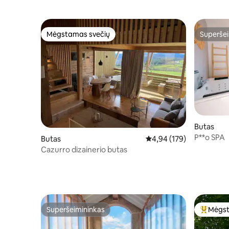
PO
Mėgstamas svečių
Superšei
Mėgstamas svečių
Superšei
Butas
P**o SPA
Butas
Vidutinis įvertinimas: 4,9
4,94 (179)
Cazurro dizainerio butas
Superšeimininkas
Mėgst
Superšeimininkas
Svečių 