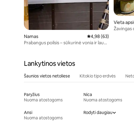
Vieta apsi
Žavingas 
romantik
Namas
Vidutinis įvertinimas: 4,
4,98 (63)
Prabangus poilsis – sūkurinė vonia ir lauko
terasa Besançon-Cras
Lankytinos vietos
Šaunios vietos netoliese
Kitokio tipo erdvės
Neto
Paryžius
Nica
Nuoma atostogoms
Nuoma atostogoms
Ansi
Rodyti daugiau
Nuoma atostogoms