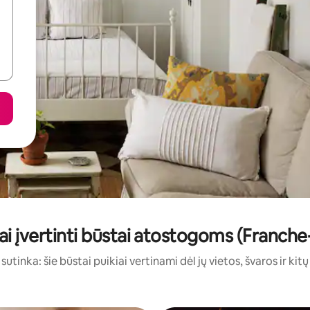
ai įvertinti būstai atostogoms (Franc
sutinka: šie būstai puikiai vertinami dėl jų vietos, švaros ir kit