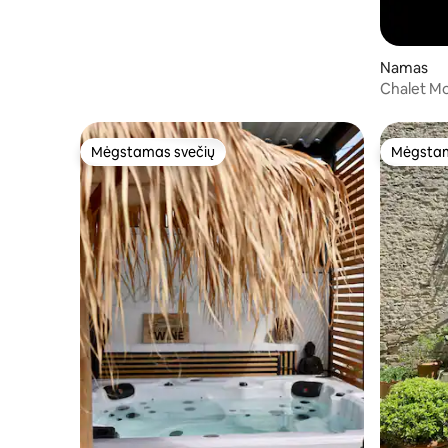
Gstaad
Namas
Chalet Mo
Mėgstamas svečių
Mėgstam
Mėgstamas svečių
Mėgstam