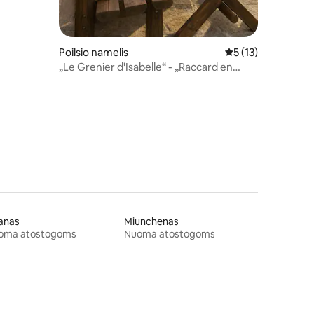
Poilsio namelis
Vidutinis įvertinima
5 (13)
„Le Grenier d'Isabelle“ - „Raccard en
Anniviers“
anas
Miunchenas
oma atostogoms
Nuoma atostogoms