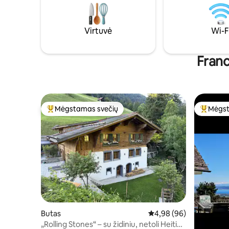
su savo kalnų panorama. Privatus sodas
gultai ir 
bus mėgstamiausia vieta, vieta žaisti
Apartamen
saulėje ar sniege.
Virtuvė
Wi-F
Franc
Mėgstamas svečių
Mėgst
Svečių mėgstamiausias
Svečių 
Butas
Vidutinis įvertinimas: 4,
4,98 (96)
„Rolling Stones“ – su židiniu, netoli Heiti