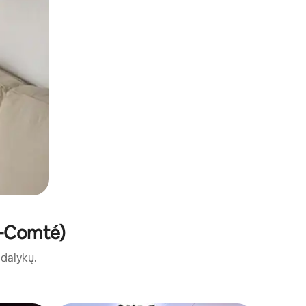
he-Comté)
ų dalykų.