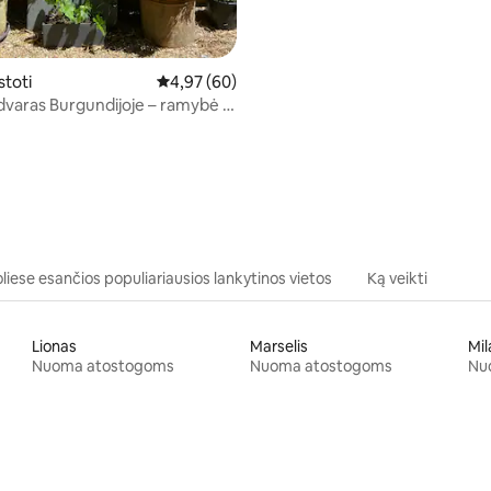
stoti
Vidutinis įvertinimas: 4,97 iš 5, atsiliepimų: 60
4,97 (60)
dvaras Burgundijoje – ramybė ir
a
98 iš 5, atsiliepimų: 63
liese esančios populiariausios lankytinos vietos
Ką veikti
Lionas
Marselis
Mil
Nuoma atostogoms
Nuoma atostogoms
Nu