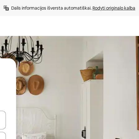
Dalis informacijos išversta automatiškai. 
Rodyti originalo kalba
alite naudodami rodykles aukštyn ir žemyn arba liesdami ir braukdami p