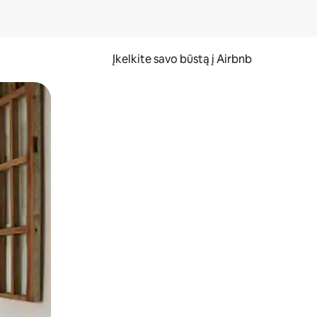
Įkelkite savo būstą į Airbnb
er ekraną.