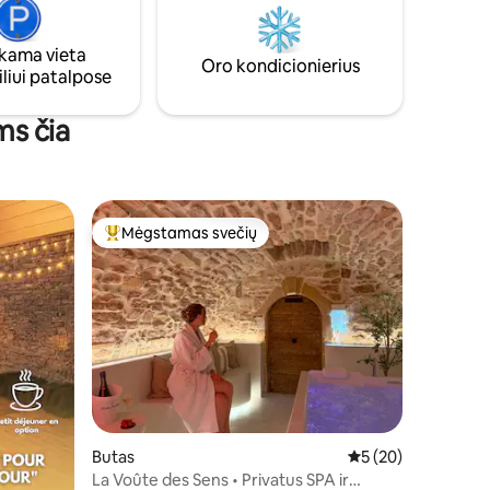
aseinas su
Tualetas ir dušas yra patogioje vietoje,
onia ✨
arklidžių pastate; jie yra švarūs ir atitinka
ama vieta
as
autentišką ūkio atmosferą.
Oro kondicionierius
liui patalpose
ms čia
Mėgstamas svečių
Svečių mėgstamiausias
Butas
Vidutinis įvertinimas
5 (20)
La Voûte des Sens • Privatus SPA ir