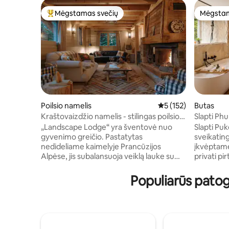
Mėgstamas svečių
Mėgstam
Svečių mėgstamiausias
Mėgstam
Poilsio namelis
Vidutinis įvertinimas:
5 (152)
Butas
Kraštovaizdžio namelis - stilingas poilsio
Slapti Phu
namelis su nuostabiu vaizdu
sauna dv
„Landscape Lodge“ yra šventovė nuo
Slapti Puketo soda
gyvenimo greičio. Pastatytas
sveikatin
nedideliame kaimelyje Prancūzijos
įkvėptame liukse. Priv
Alpėse, jis subalansuoja veiklą lauke su
privati pi
poilsiu ir poilsiu. Jo interjerai sujungia
karališko 
elegantišką, modernią apdailą su
poilsio zo
Populiarūs pato
unikaliais, tradiciniais akcentais. Lovos yra
įrengta vi
prabangiai patogios, o vonios kambariai
švelnus ap
yra individualiai aprūpinti ryškiomis
romantišką k
plytelėmis. Didelė terasa yra dėmesio
atsiveria 
centras - puiki vieta mėgautis patiekalais
La Bresse