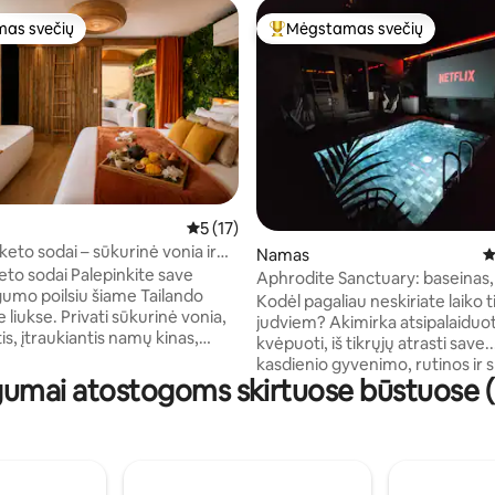
as svečių
Mėgstamas svečių
as svečių
Svečių mėgstamiausias
 5 iš 5, atsiliepimų: 152
Vidutinis įvertinimas: 5 iš 5, atsiliepimų: 17
5 (17)
keto sodai – sūkurinė vonia ir
Namas
V
iem
i Palepinkite save
Aphrodite Sanctuary: baseinas
gumo poilsiu šiame Tailando
kino teatras, pirtis ir SPA
Kodėl pagaliau neskiriate laiko t
ati sūkurinė vonia,
judviem? Akimirka atsipalaiduot
rtis, įtraukiantis namų kinas,
kvėpuoti, iš tikrųjų atrasti save..
dydžio 180x200 lova, jauki
kasdienio gyvenimo, rutinos ir
na su sofa, veranda, pilnai
gumai atostogoms skirtuose būstuose
Įsikūręs Fêche-l'Église, už 15 mi
rtuvė, „zen“ atmosfera ir
nuo Belforto ir Montbéliard, už
švietimas sukuria tikrą
minučių kelio nuo Mulhouse ir p
okoną poroms. Iš terasos
Šveicarijos Jūros vartų. Čia visk
įspūdingas panoraminis vaizdas į
suprojektuota taip, kad galėtu
 ir Aukštutinius Vogėzus. Saulės
pagaliau sulėtinti tempą ir mėg