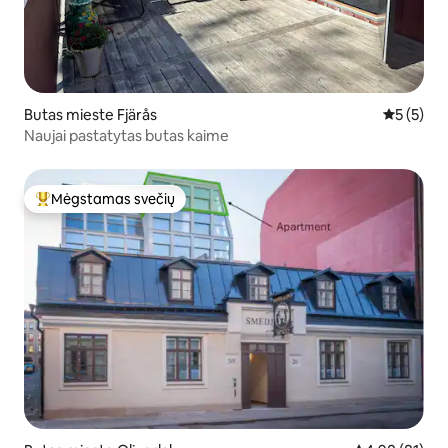
Butas mieste Fjärås
Vidutinis 
5 (5)
Naujai pastatytas butas kaime
Mėgstamas svečių
Svečių mėgstamiausias