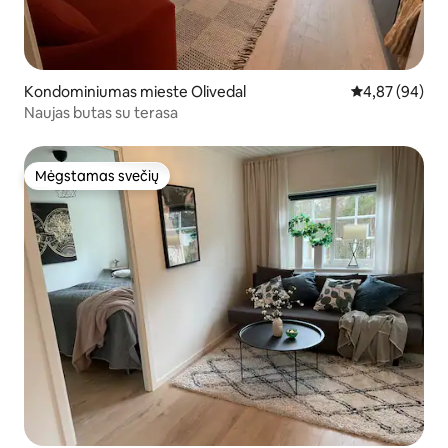
Kondominiumas mieste Olivedal
Vidutinis įvert
4,87 (94)
Naujas butas su terasa
Mėgstamas svečių
Mėgstamas svečių