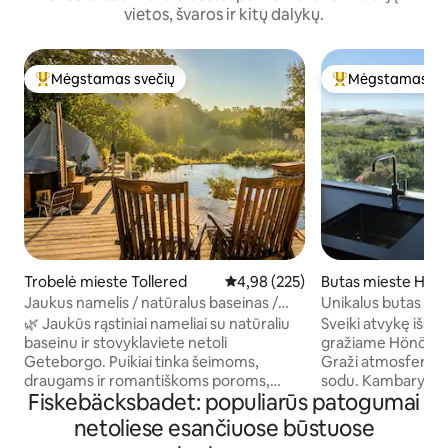
vietos, švaros ir kitų dalykų.
Mėgstamas svečių
Mėgstamas sv
Svečių mėgstamiausias
Svečių mėgstami
Trobelė mieste Tollered
Vidutinis įvertinimas: 4,98 iš 5, a
4,98 (225)
Butas mieste Hön
Jaukus namelis / natūralus baseinas /
Unikalus butas Hö
sūkurinė vonia / netoli Geteborgo
vaizdas į jūrą.
🌿 Jaukūs rąstiniai nameliai su natūraliu
Sveiki atvykę išs
baseinu ir stovyklaviete netoli
gražiame Hönö su p
Geteborgo. Puikiai tinka šeimoms,
Graži atmosfera su
draugams ir romantiškoms poroms,
sodu. Kambarys 6 
Fiskebäcksbadet: populiarūs patogumai
mėgstančioms gamtą ir komfortą. •
miegamieji. Jis pa
Pilnai įrengta virtuvė • Sūkurinė vonia,
kai atvykstate, yra
netoliese esančiuose būstuose
kūrenama malkomis • Leidžiama
rankšluosčiai. Pla