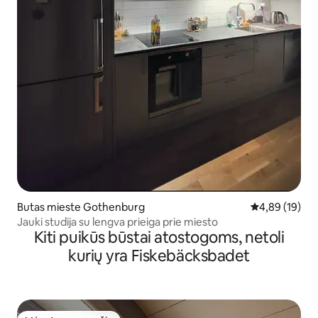
Butas mieste Gothenburg
Vidutinis įvert
4,89 (19)
Jauki studija su lengva prieiga prie miesto
Kiti puikūs būstai atostogoms, netoli
kurių yra Fiskebäcksbadet