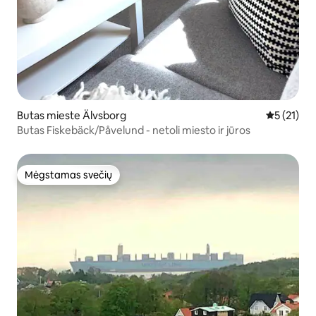
Butas mieste Älvsborg
Vidutinis į
5 (21)
Butas Fiskebäck/Påvelund - netoli miesto ir jūros
Mėgstamas svečių
Mėgstamas svečių