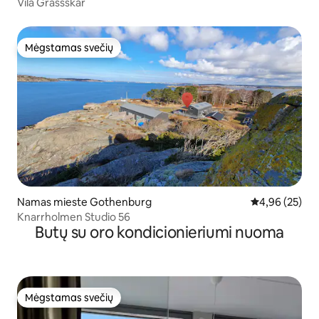
Vila Grässskär
Mėgstamas svečių
Mėgstamas svečių
Namas mieste Gothenburg
Vidutinis įvert
4,96 (25)
Knarrholmen Studio 56
Butų su oro kondicionieriumi nuoma
Mėgstamas svečių
Mėgstamas svečių