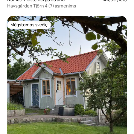
Havsgården Tjörn 4 (7) asmenims
Mėgstamas svečių
Mėgstamas svečių