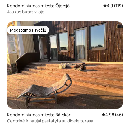
Kondominiumas mieste Öjersjö
Vidutinis įvert
4,9 (119)
Jaukus butas viloje
Mėgstamas svečių
Mėgstamas svečių
Kondominiumas mieste Bällskär
Vidutinis įvert
4,98 (46)
Centrinė ir naujai pastatyta su didele terasa