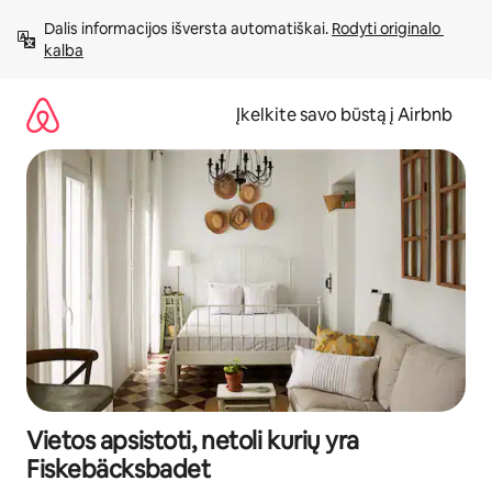
Pereiti
Dalis informacijos išversta automatiškai. 
Rodyti originalo 
prie
kalba
turinio
Įkelkite savo būstą į Airbnb
Vietos apsistoti, netoli kurių yra
Fiskebäcksbadet