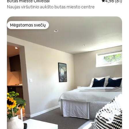
Butas mieste Olivedal
Vidutinis įvert
4,98 (81)
Naujas viršutinio aukšto butas miesto centre
Mėgstamas svečių
Mėgstamas svečių