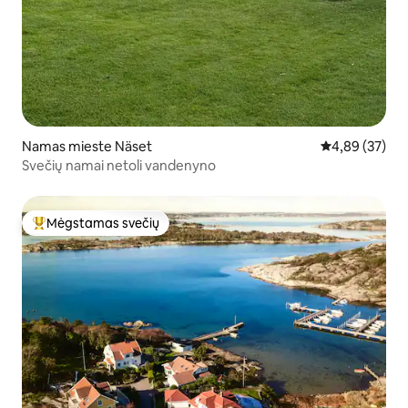
Namas mieste Näset
Vidutinis įvert
4,89 (37)
Svečių namai netoli vandenyno
Mėgstamas svečių
Svečių mėgstamiausias