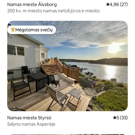
Namas mieste Älvsborg
Vidutinis įvert
4,96 (27)
200 kv. m miesto namas netoli jūros ir miesto
Mėgstamas svečių
Svečių mėgstamiausias
Namas mieste Styrsö
Vidutinis į
5 (33)
Salyno namas Asperėje