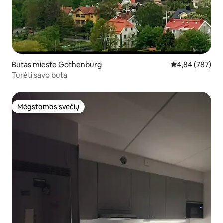
Butas mieste Gothenburg
Vidutinis įverti
4,84 (787)
Turėti savo butą
Mėgstamas svečių
Mėgstamas svečių