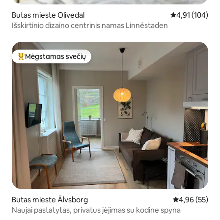
Butas mieste Olivedal
Vidutinis įverti
4,91 (104)
Išskirtinio dizaino centrinis namas Linnéstaden
Mėgstamas svečių
Svečių mėgstamiausias
Butas mieste Älvsborg
Vidutinis įvert
4,96 (55)
Naujai pastatytas, privatus įėjimas su kodine spyna