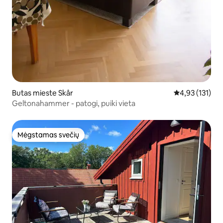
Butas mieste Skår
Vidutinis įverti
4,93 (131)
Geltonahammer - patogi, puiki vieta
Mėgstamas svečių
Mėgstamas svečių