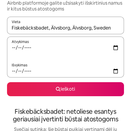
Airbnb platformoje galite užsisakyti išskirtinius namus
ir kitus būstus atostogoms
Vieta
Kai pasirodys paieškos rezultatai, juos naršyti galite naudodam
Atvykimas
Išvykimas
Ieškoti
Fiskebäcksbadet: netoliese esantys
geriausiai įvertinti būstai atostogoms
Svečiai sutinka: šie būstai puikiai vertinami dėl jų