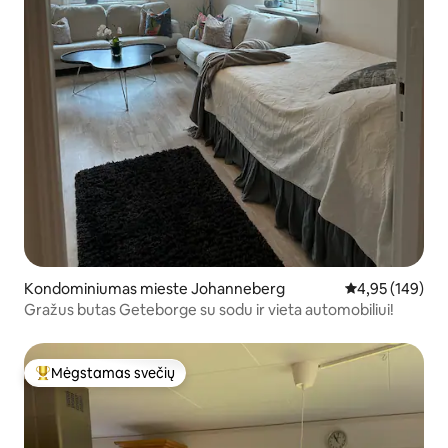
Kondominiumas mieste Johanneberg
Vidutinis įverti
4,95 (149)
Gražus butas Geteborge su sodu ir vieta automobiliui!
Mėgstamas svečių
Svečių mėgstamiausias