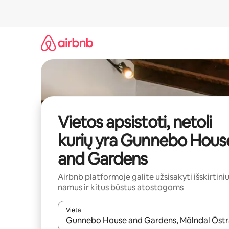
Pereiti
prie
turinio
Vietos apsistoti, netoli
kurių yra Gunnebo Hous
and Gardens
Airbnb platformoje galite užsisakyti išskirtini
namus ir kitus būstus atostogoms
Vieta
Kai pasirodys paieškos rezultatai, juos naršyti g