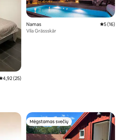
Namas
Vidutinis įvertinimas
5 (16)
Vila Grässskär
2
Vidutinis įvertinimas: 4,92 iš 5, atsiliepimų: 25
4,92 (25)
Mėgstamas svečių
Mėgstamas svečių