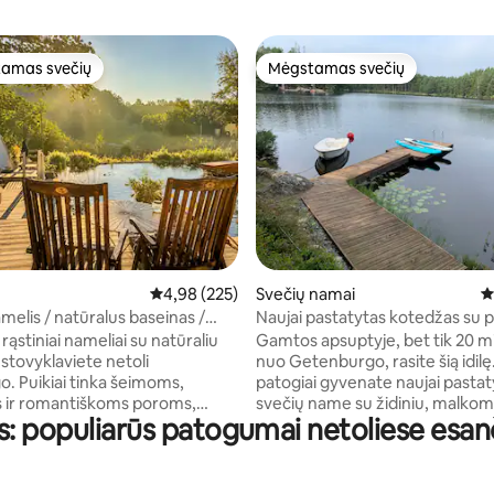
amas svečių
Mėgstamas svečių
mėgstamiausias
Mėgstamas svečių
8 iš 5, atsiliepimų: 181
Vidutinis įvertinimas: 4,98 iš 5, atsiliepimų: 225
4,98 (225)
Svečių namai
V
melis / natūralus baseinas /
Naujai pastatytas kotedžas su pi
vonia / netoli Geteborgo
sūkurine vonia ir nuosavu kriokl
rąstiniai nameliai su natūraliu
Gamtos apsuptyje, bet tik 20 m
 stovyklaviete netoli
nuo Getenburgo, rasite šią idilę
. Puikiai tinka šeimoms,
patogiai gyvenate naujai pasta
 ir romantiškoms poroms,
svečių name su židiniu, malkom
 populiarūs patogumai netoliese esa
s gamtą ir komfortą. • Pilnai
kūrenama pirtimi ir sūkurine von
rtuvė • Sūkurinė vonia,
visą namą yra didelė terasa. Tol
 • Leidžiama apsistoti
jaukus kelias (50 m) iki privačios
niais • 25 m2 prabangi palapinė •
prieplaukos rytiniam pasiplaukio