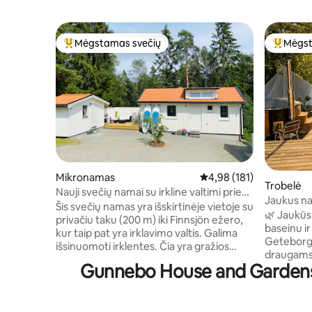
Mėgstamas svečių
Mėgst
Svečių mėgstamiausias
Svečių 
Mikronamas
Vidutinis įvertinimas: 4,9
4,98 (181)
Trobelė
Nauji svečių namai su irkline valtimi prie
Jaukus na
ežero 15 min. nuo Gbg
Šis svečių namas yra išskirtinėje vietoje su
sūkurinė 
🌿 Jaukūs 
privačiu taku (200 m) iki Finnsjön ežero,
baseinu ir
kur taip pat yra irklavimo valtis. Galima
Geteborgo
išsinuomoti irklentes. Čia yra gražios
draugams
maudymosi vietos, bėgimo takeliai,
Gunnebo House and Gardens:
mėgstančiom
apšviesti takeliai, lauko sporto salė,
įrengta vi
dviračių ir pėsčiųjų takai – puikiai tinka
kūrenama malkomis
mėgstantiems būti lauke! Tik 15 minučių
su auginti