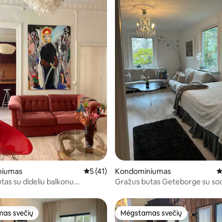
: 5 iš 5, atsiliepimų: 13
niumas
Vidutinis įvertinimas: 5 iš 5, atsiliepimų: 4
5 (41)
Kondominiumas
V
tas su dideliu balkonu
Gražus butas Geteborge su sodu
o centre
automobiliui!
as svečių
Mėgstamas svečių
as svečių
Mėgstamas svečių