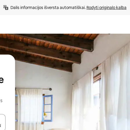
Dalis informacijos išversta automatiškai. 
Rodyti originalo kalba
e
us
alite naudodami rodykles aukštyn ir žemyn arba liesdami ir braukdami p