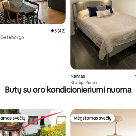
96 iš 5, atsiliepimų: 45
Vidutinis įvertinimas: 5 iš 5, atsiliepimų: 4
5 (42)
li Geteborgo
Namas
Studija Pixbo
Butų su oro kondicionieriumi nuoma
amas svečių
Mėgstamas svečių
mėgstamiausias
Mėgstamas svečių