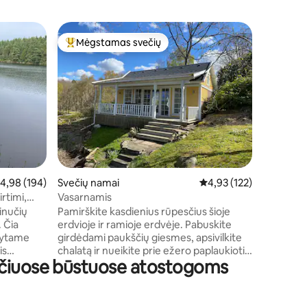
Trobelė
Mėgstamas svečių
Mėgs
Svečių mėgstamiausias
Svečių 
Jūros na
Mano viet
gamtos ap
Hindås, L
Geteborg
vieta dėl
Mano nam
nuotykių 
keliautoj
Namelis y
idutinis įvertinimas: 4,98 iš 5, atsiliepimų: 194
4,98 (194)
Svečių namai
Vidutinis įvertinimas: 4,
4,93 (122)
susijusi p
yra apie 
rtimi,
Vasarnamis
Nemokama
iu
inučių
Pamirškite kasdienius rūpesčius šioje
nuominink
. Čia
erdvioje ir ramioje erdvėje. Pabuskite
galima iš
tytame
girdėdami paukščių giesmes, apsivilkite
is
chalatą ir nueikite prie ežero paplaukioti.
nčiuose būstuose atostogoms
ia. Aplink
Pusryčiaukite verandoje ir suplanuokite
iau yra
vaizdingą žygį arba kelionę mūsų kanoja.
Yra daug ežerų, prie kurių galima
jimui.
pasivaikščioti arba žvejoti. Jei per tylu,