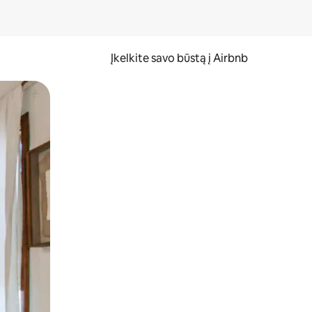
Įkelkite savo būstą į Airbnb
er ekraną.