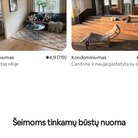
niumas
Vidutinis įvertinimas: 4,9 iš 5, atsiliepimų: 119
4,9 (119)
Kondominiumas
as viloje
Centrinė ir naujai pastatyta su 
terasa
96 iš 5, atsiliepimų: 45
Šeimoms tinkamų būstų nuoma