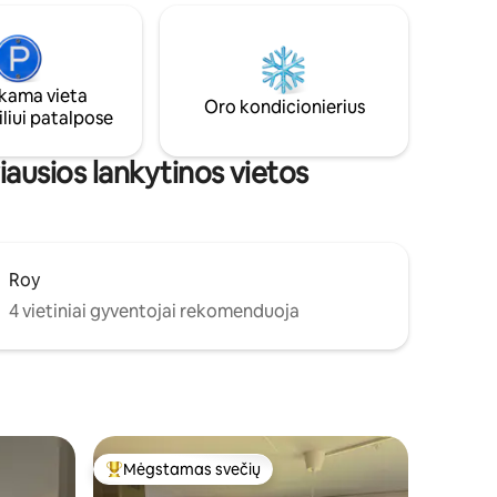
išbandykite
Geteborgas yra vos už 20 minučių kelio
nuomokite
automobiliu arba galite važiuoti
gamta su
autobusu, kuris yra už 5 minučių kelio.
ės gamtos
Mölnlycke miesto centras yra už 5 km. Iki
ama vieta
inėjimui
Landvetter oro uosto automobiliu
Oro kondicionierius
liui patalpose
in.
važiuoti 23 minutes. Šiltas pasveikinimas!
.
ausios lankytinos vietos
Roy
4 vietiniai gyventojai rekomenduoja
Mėgstamas svečių
Svečių mėgstamiausias