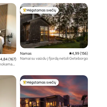
Mėgstamas svečių
Svečių mėgstamiausias
Namas
Vidutinis įvertinimas: 4,
4,99 (156)
Namai su vaizdu į fjordą netoli Geteborgo
idutinis įvertinimas: 4,84 iš 5, atsiliepimų: 167
4,84 (167)
emokama
Mėgstamas svečių
Svečių mėgstamiausias