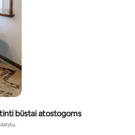
tinti būstai atostogoms
ų dalykų.