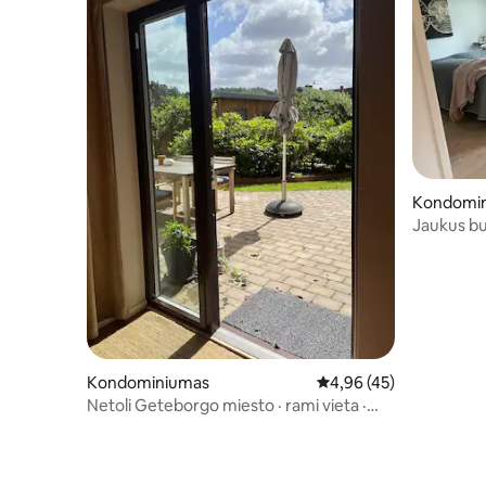
Kondomi
Jaukus but
Kondominiumas
Vidutinis įvertinimas: 4,
4,96 (45)
Netoli Geteborgo miesto · rami vieta ·
privati automobilio stovėjimo aikštelė