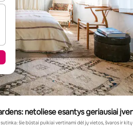
ens: netoliese esantys geriausiai įver
sutinka: šie būstai puikiai vertinami dėl jų vietos, švaros ir kit