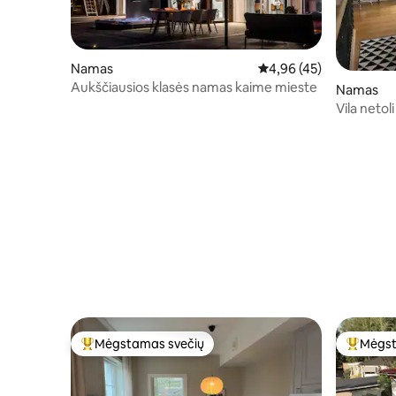
Namas
Vidutinis įvertinimas: 4,
4,96 (45)
Aukščiausios klasės namas kaime mieste
Namas
Vila neto
Mėgstamas svečių
Mėgst
Svečių mėgstamiausias
Svečių 