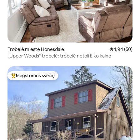
Trobelė mieste Honesdale
Vidutinis įvert
4,94 (50)
„Upper Woods“ trobelė: trobelė netoli Elko kalno
Mėgstamas svečių
Svečių mėgstamiausias