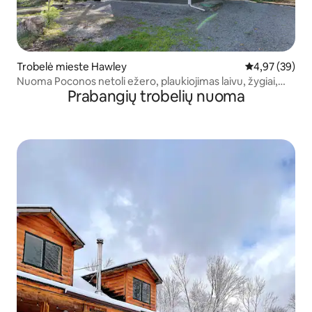
Trobelė mieste Hawley
Vidutinis įvert
4,97 (39)
Nuoma Poconos netoli ežero, plaukiojimas laivu, žygiai,
Prabangių trobelių nuoma
žvejyba