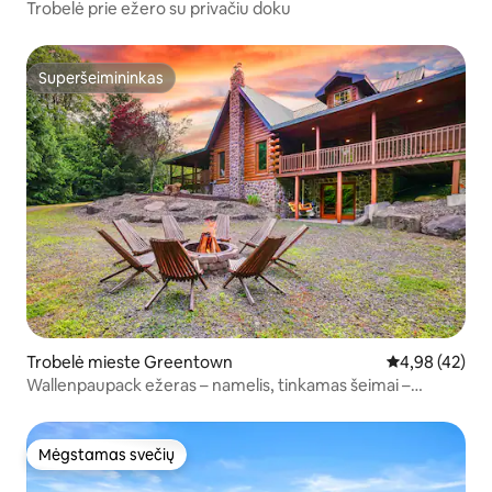
Trobelė prie ežero su privačiu doku
Superšeimininkas
Superšeimininkas
Trobelė mieste Greentown
Vidutinis įvert
4,98 (42)
Wallenpaupack ežeras – namelis, tinkamas šeimai –
sūkurinė vonia
Mėgstamas svečių
Mėgstamas svečių