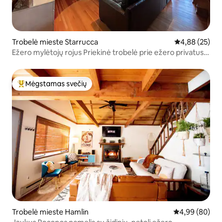
Trobelė mieste Starrucca
Vidutinis įvert
4,88 (25)
Ežero mylėtojų rojus Priekinė trobelė prie ežero privatus
dokas
Mėgstamas svečių
Svečių mėgstamiausias
Trobelė mieste Hamlin
Vidutinis įvert
4,99 (80)