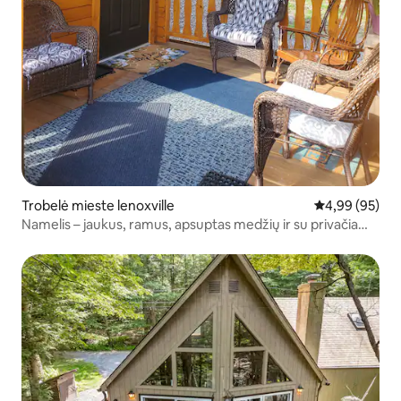
Trobelė mieste lenoxville
Vidutinis įvert
4,99 (95)
Namelis – jaukus, ramus, apsuptas medžių ir su privačia
karšta vonia