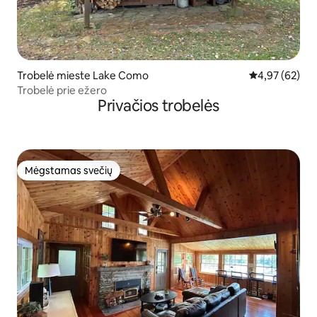
Trobelė mieste Lake Como
Vidutinis įvert
4,97 (62)
Trobelė prie ežero
Privačios trobelės
Mėgstamas svečių
Mėgstamas svečių