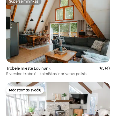
Superšeimininkas
Superšeimininkas
Trobelė mieste Equinunk
Vidutinis 
5 (4)
Riverside trobelė - kaimiškas ir privatus poilsis
Mėgstamas svečių
Mėgstamas svečių