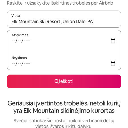
Raskite ir užsakykite išskirtines trobeles per Airbnb
Vieta
Kai pasirodys paieškos rezultatai, juos naršyti galite naudodam
Atvykimas
Išvykimas
Ieškoti
Geriausiai įvertintos trobelės, netoli kurių
yra Elk Mountain slidinėjimo kurortas
Svečiai sutinka: šie būstai puikiai vertinami dėl jų
vietos, švaros ir kitų dalykų.