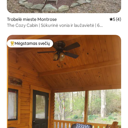
Trobelė mieste Montrose
Vidutinis 
5 (4)
The Cozy Cabin | Sūkurinė vonia ir laužavietė | 6
miegamosios vietos
Mėgstamas svečių
Svečių mėgstamiausias