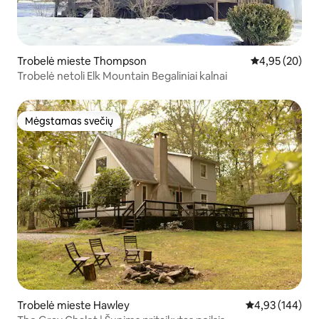
Trobelė mieste Thompson
Vidutinis įvert
4,95 (20)
Trobelė netoli Elk Mountain Begaliniai kalnai
Mėgstamas svečių
Mėgstamas svečių
Trobelė mieste Hawley
Vidutinis įverti
4,93 (144)