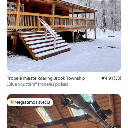
Trobelė mieste Roaring Brook Township
Vidutinis įvert
4,91 (33)
„Blue Shutters“ trobelės poilsis!
Mėgstamas svečių
Svečių mėgstamiausias