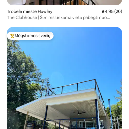
Trobelė mieste Hawley
Vidutinis įvert
4,95 (20)
The Clubhouse | Šunims tinkama vieta pabėgti nuo
kasdienybės Pokono!
Mėgstamas svečių
Svečių mėgstamiausias