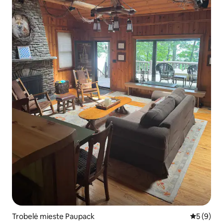
Trobelė mieste Paupack
Vidutinis 
5 (9)