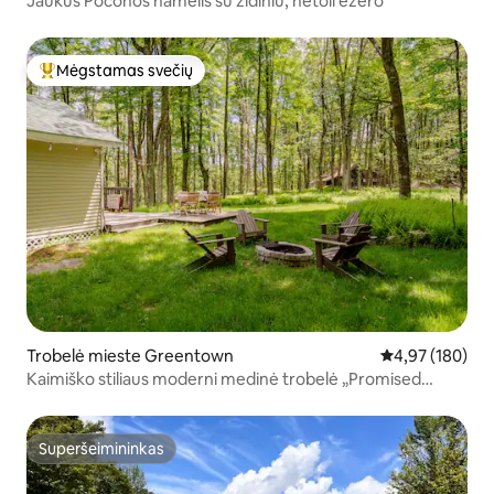
Jaukus Poconos namelis su židiniu, netoli ežero
Mėgstamas svečių
Svečių mėgstamiausias
Trobelė mieste Greentown
Vidutinis įverti
4,97 (180)
Kaimiško stiliaus moderni medinė trobelė „Promised
Land“
Superšeimininkas
Superšeimininkas