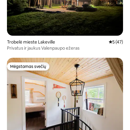
Trobelė mieste Lakeville
Vidutinis į
5 (47)
Privatus ir jaukus Valenpaupo ežeras
Mėgstamas svečių
Mėgstamas svečių