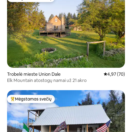
Svečių mėgstamiausias
Trobelė mieste Union Dale
Vidutinis įvert
4,97 (70)
Elk Mountain atostogų namai už 21 akro
Mėgstamas svečių
Svečių mėgstamiausias