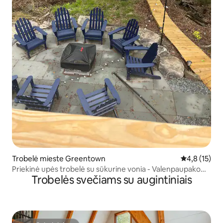
Trobelė mieste Greentown
Vidutinis įve
4,8 (15)
Priekinė upės trobelė su sūkurine vonia - Valenpaupako
Trobelės svečiams su augintiniais
ežeras