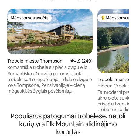
Mėgstamas svečių
Mėgstamas sv
Mėgstamas svečių
Svečių mėgstami
Trobelė mieste Thompson
Vidutinis įvertinimas: 4,9 iš 5, a
4,9 (249)
Romantiška trobelė su plačia dvigule lova
beribiuose kalnuose
Romantiška užuovėja poroms! Jauki
trobelė su 1 miegamuoju ir didele dvigule
Trobelė mieste P
lova Tompsone, Pensilvanijoje – dieną
Hidden Creek tro
mėgaukitės žygiais pėsčiomis,
Tai moderni praban
pasivažinėjimais dviračiu ir golfu, o
akrų plote su 400 
vakare atsipalaiduokite sūkurinėje
privačiu tvenkiniu,
vonioje arba prie laužavietės po
trobele ir žaidimų 
žvaigždėtu dangumi. Tobulas žavesio,
Populiarūs patogumai trobelėse, netoli
vos už 5 minučių k
komforto ir privatumo derinys jūsų
ežero, už 12 minuči
kurių yra Elk Mountain slidinėjimo
poilsiui. „Ramus, privatus ir tobulas! Po
Honesdale, už 20 m
kurortas
slidinėjimo patiko sūkurinė vonia.“ –
Mountain & Montag