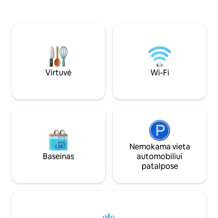
Jessica &#127748; AKCENTAI ✓ 1 mylia iki
iki Wallenpaupake 
NEPA Rails for Trails. ✓ Karališko dydžio
kelio nuo kitų slid
lova ir jauki gyvenamoji erdvė ✓ Bendra
Atsipalaiduokite, p
sūkurinė vonia ir laužavietė ✓
baidarėmis, mėgau
Romantiška poilsio vieta visais metų
*Atkreipkite dėmes
laikais
skirti vakarėliams.
Propano bakas neį
Virtuvė
Wi-Fi
Nemokama vieta
Baseinas
automobiliui
patalpose