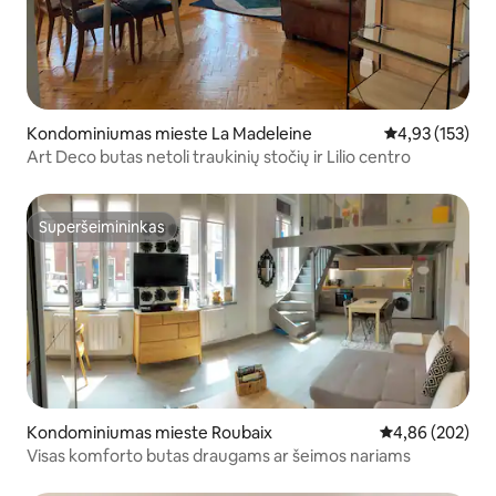
Kondominiumas mieste La Madeleine
Vidutinis įverti
4,93 (153)
Art Deco butas netoli traukinių stočių ir Lilio centro
Superšeimininkas
Superšeimininkas
Kondominiumas mieste Roubaix
Vidutinis įverti
4,86 (202)
Visas komforto butas draugams ar šeimos nariams