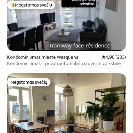
Mėgstamas svečių
Svečių mėgstamiausias
Kondominiumas mieste Wasquehal
Vidutinis įverti
4,96 (283)
Kondominiumas ir privati automobilių stovėjimo aikštelė
Mėgstamas svečių
Mėgstamas svečių