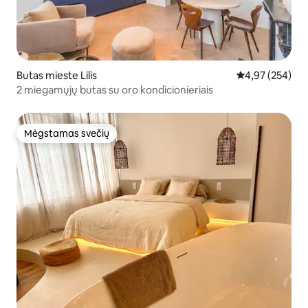
Butas mieste Lilis
Vidutinis įverti
4,97 (254)
2 miegamųjų butas su oro kondicionieriais
Mėgstamas svečių
Mėgstamas svečių