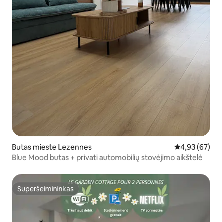
Butas mieste Lezennes
Vidutinis įvert
4,93 (67)
Blue Mood butas + privati automobilių stovėjimo aikštelė
Superšeimininkas
Superšeimininkas