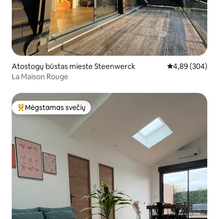
Atostogų būstas mieste Steenwerck
Vidutinis įverti
4,89 (304)
La Maison Rouge
Mėgstamas svečių
Svečių mėgstamiausias