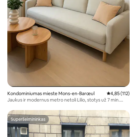
Kondominiumas mieste Mons-en-Barœul
Vidutinis įverti
4,85 (112)
Jaukus ir modernus metro netoli Lilio, stotys už 7 min.
kelio
Superšeimininkas
Superšeimininkas