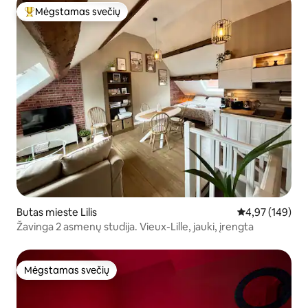
Mėgstamas svečių
Svečių mėgstamiausias
Butas mieste Lilis
Vidutinis įverti
4,97 (149)
Žavinga 2 asmenų studija. Vieux-Lille, jauki, įrengta
Mėgstamas svečių
Mėgstamas svečių