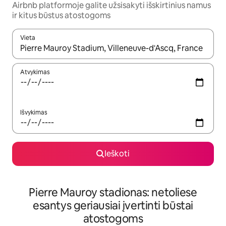
Airbnb platformoje galite užsisakyti išskirtinius namus
ir kitus būstus atostogoms
Vieta
Kai pasirodys paieškos rezultatai, juos naršyti galite naudodam
Atvykimas
Išvykimas
Ieškoti
Pierre Mauroy stadionas: netoliese
esantys geriausiai įvertinti būstai
atostogoms