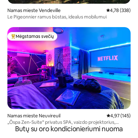
Namas mieste Vendeville
Vidutinis įverti
4,78 (338)
Le Pigeonnier ramus būstas, idealus mobilumui
Mėgstamas svečių
Svečių mėgstamiausias
Namas mieste Neuvireuil
Vidutinis įverti
4,97 (145)
„Ôspa Zen-Suite“ privatus SPA, vaizdo projektorius,
Butų su oro kondicionieriumi nuoma
automobilių stovėjimo aikštelė