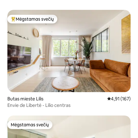
Mėgstamas svečių
Svečių mėgstamiausias
Butas mieste Lilis
Vidutinis įverti
4,91 (167)
Envie de Liberté - Lilio centras
Mėgstamas svečių
Mėgstamas svečių