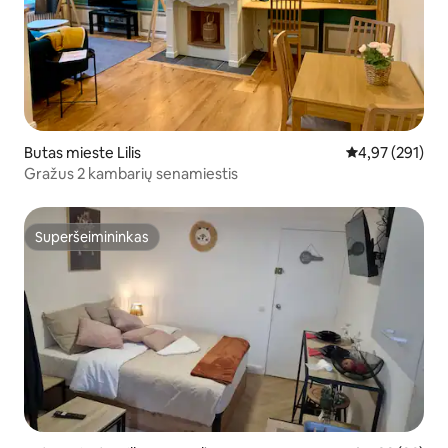
Butas mieste Lilis
Vidutinis įverti
4,97 (291)
Gražus 2 kambarių senamiestis
Superšeimininkas
Superšeimininkas