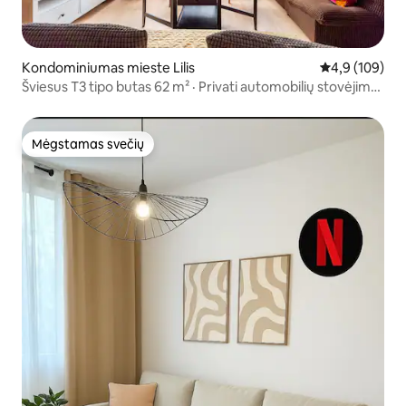
Kondominiumas mieste Lilis
Vidutinis įvert
4,9 (109)
Šviesus T3 tipo butas 62 m² · Privati automobilių stovėjimo
aikštelė · Metras už 6 min.
Mėgstamas svečių
Mėgstamas svečių