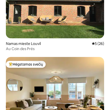
Namas mieste Louvil
Vidutinis įv
5 (26)
Au Coin des Prés
Mėgstamas svečių
Svečių mėgstamiausias