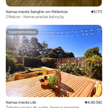
Namas mieste Sainghin-en-Mélantois
Vidutinis į
5 (17)
O'Balcon - Namas priešais bažnyčią
Superšeimininkas
Superšeimininkas
Namas mieste Lilis
Vidutinis įvert
4,96 (56)
Žaliosios oazės Lilis: sodas, terasa ir kepsninė