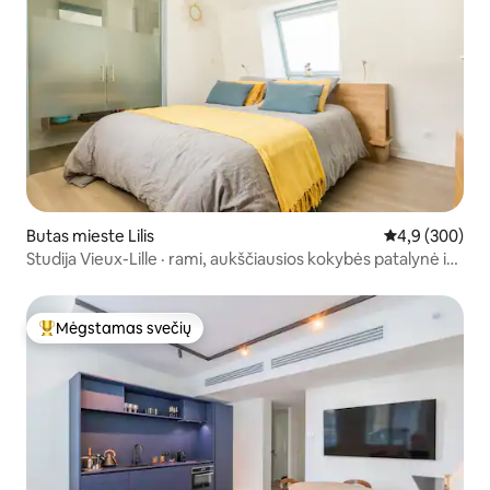
Butas mieste Lilis
Vidutinis įvert
4,9 (300)
Studija Vieux-Lille · rami, aukščiausios kokybės patalynė ir
skalbiniai
Mėgstamas svečių
Svečių mėgstamiausias