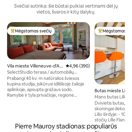
Svečiai sutinka: šie būstai puikiai vertinami dėl jų
vietos, švaros ir kitų dalykų.
Mėgstamas svečių
Mėgstamas sv
Svečių mėgstamiausias
Svečių mėgstami
Vila mieste Villeneuve-d'As
Vidutinis įvertinimas: 4,96 iš 5, a
4,96 (390)
cq
SelectStudio terasa / automobilių
stovėjimo aikštelė / sodas / stadionas
Prabangi 40 kv. m natūralios šviesos
kupina studija, įsikūrusi idiliškoje žalioje
aplinkoje, apsupta gražaus sodo.
Butas mieste Lilis
Ramybė ir tyla privačioje, regione
Mano butas Lillois
išskirtinėje sodyboje, pačioje didžiulio
Dvivietis butas, ku
gamtos parko širdyje, vienoje pusėje –
skoningai dekoruo
golfo aikštynas, kitoje – Herono ežeras.
Lilio širdyje: - 10 
Aukštos kokybės dvigulė lova
stočių Lille Flander
(160×200 cm), patogi sofa, virtuvėlė,
Pierre Mauroy stadionas: populiarūs
min. pėsčiomis nu
šviesus vonios kambarys, tualetas.
Metro Lille Flandre