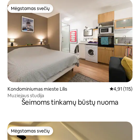
Mėgstamas svečių
Mėgstamas svečių
Kondominiumas mieste Lilis
Vidutinis įvert
4,91 (115)
Muziejaus studija
Šeimoms tinkamų būstų nuoma
Mėgstamas svečių
Mėgstamas svečių