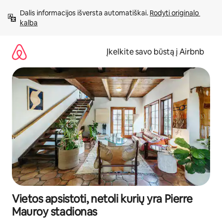
Pereiti
Dalis informacijos išversta automatiškai. 
Rodyti originalo 
prie
kalba
turinio
Įkelkite savo būstą į Airbnb
Vietos apsistoti, netoli kurių yra Pierre
Mauroy stadionas