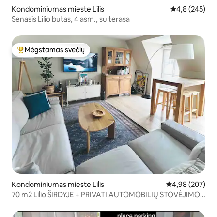
Kondominiumas mieste Lilis
Vidutinis įvert
4,8 (245)
Senasis Lilio butas, 4 asm., su terasa
Mėgstamas svečių
Svečių mėgstamiausias
Kondominiumas mieste Lilis
Vidutinis įverti
4,98 (207)
70 m2 Lilio ŠIRDYJE + PRIVATI AUTOMOBILIŲ STOVĖJIMO
AIKŠTELĖ ⭐️⭐️⭐️⭐️