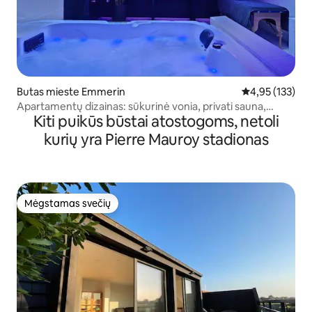
Butas mieste Emmerin
Vidutinis įverti
4,95 (133)
Apartamentų dizainas: sūkurinė vonia, privati sauna,
Kiti puikūs būstai atostogoms, netoli
sporto salė
kurių yra Pierre Mauroy stadionas
Mėgstamas svečių
Mėgstamas svečių