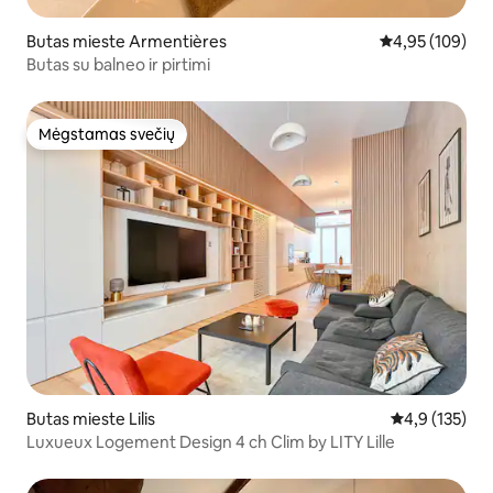
Butas mieste Armentières
Vidutinis įverti
4,95 (109)
Butas su balneo ir pirtimi
Mėgstamas svečių
Mėgstamas svečių
Butas mieste Lilis
Vidutinis įvert
4,9 (135)
Luxueux Logement Design 4 ch Clim by LITY Lille