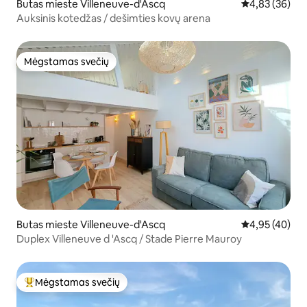
Butas mieste Villeneuve-d'Ascq
Vidutinis įvert
4,83 (36)
Auksinis kotedžas / dešimties kovų arena
Mėgstamas svečių
Mėgstamas svečių
Butas mieste Villeneuve-d'Ascq
Vidutinis įvert
4,95 (40)
Duplex Villeneuve d 'Ascq / Stade Pierre Mauroy
Mėgstamas svečių
Svečių mėgstamiausias