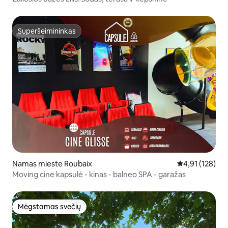
Superšeimininkas
Superšeimininkas
Namas mieste Roubaix
Vidutinis įverti
4,91 (128)
Moving cine kapsulė - kinas - balneo SPA - garažas
Mėgstamas svečių
Mėgstamas svečių