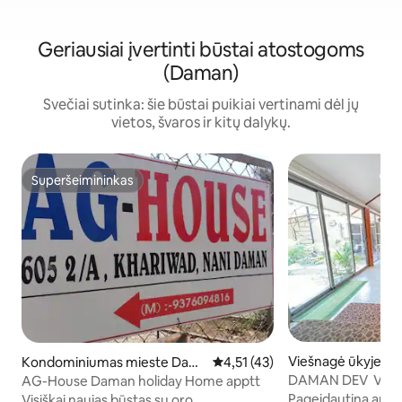
Geriausiai įvertinti būstai atostogoms
(Daman)
Svečiai sutinka: šie būstai puikiai vertinami dėl jų
vietos, švaros ir kitų dalykų.
Superšeimininkas
Superšeimininkas
Viešnagė ūkyje m
Kondominiumas mieste Dam
Vidutinis įvertinimas: 4,51 iš 5, 
4,51 (43)
n
an
DAMAN DEV ￼ VIL
AG-House Daman holiday Home apptt
Pageidautina apsist
Visiškai naujas būstas su oro