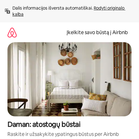
Pereiti
Dalis informacijos išversta automatiškai. 
Rodyti originalo 
prie
kalba
turinio
Įkelkite savo būstą į Airbnb
Daman: atostogų būstai
Raskite ir užsakykite ypatingus būstus per Airbnb