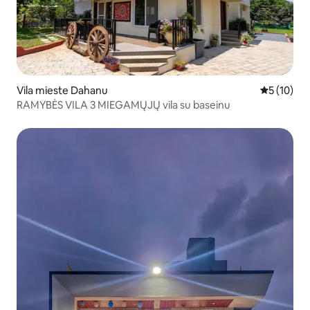
Vila mieste Dahanu
Vidutinis į
5 (10)
RAMYBĖS VILA 3 MIEGAMŲJŲ vila su baseinu