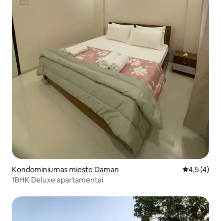
Kondominiumas mieste Daman
Vidutinis įv
4,5 (4)
1BHK Deluxe apartamentai