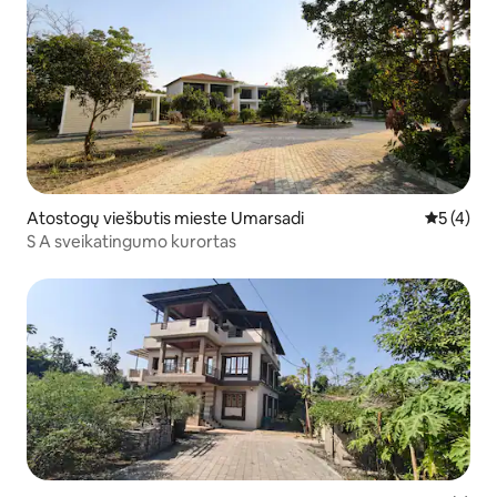
Atostogų viešbutis mieste Umarsadi
Vidutinis 
5 (4)
S A sveikatingumo kurortas