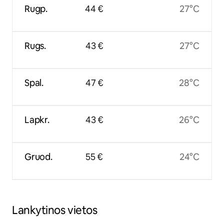
Rugp.
44 €
27°C
Rugs.
43 €
27°C
Spal.
47 €
28°C
Lapkr.
43 €
26°C
Gruod.
55 €
24°C
Lankytinos vietos