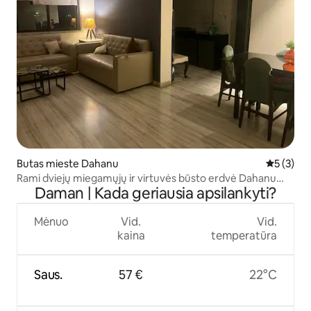
Butas mieste Dahanu
Vidutinis 
5 (3)
Rami dviejų miegamųjų ir virtuvės būsto erdvė Dahanu
Daman | Kada geriausia apsilankyti?
širdyje
Mėnuo
Vid.
Vid.
kaina
temperatūra
Saus.
57 €
22°C