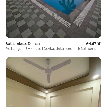
Butas mieste Daman
Vidutinis įver
4,67 (6)
Prabangus 1BHK netoli Devka, tinka poroms ir šeimoms