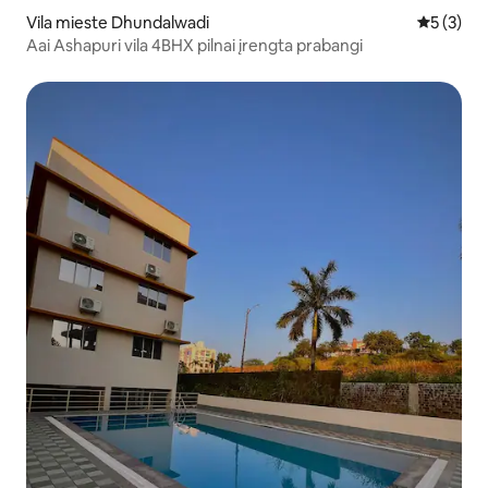
Vila mieste Dhundalwadi
Vidutinis 
5 (3)
Aai Ashapuri vila 4BHX pilnai įrengta prabangi