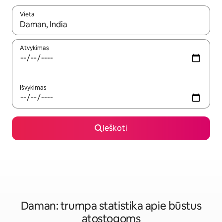
Vieta
Kai pasirodys paieškos rezultatai, juos naršyti galite naudodam
Atvykimas
Išvykimas
Ieškoti
Daman: trumpa statistika apie būstus
atostogoms