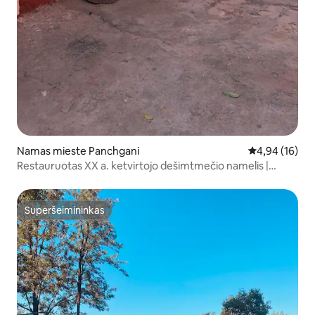
Namas mieste Panchgani
Vidutinis įvert
4,94 (16)
Restauruotas XX a. ketvirtojo dešimtmečio namelis |
Vaizdingi kraštovaizdžiai | Pančganis
Superšeimininkas
Superšeimininkas