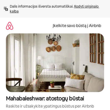
Pereiti
Dalis informacijos išversta automatiškai. 
Rodyti originalo 
prie
kalba
turinio
Įkelkite savo būstą į Airbnb
Mahabaleshwar: atostogų būstai
Raskite ir užsakykite ypatingus būstus per Airbnb