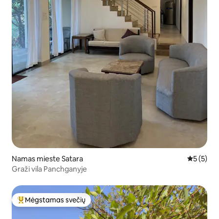
Namas mieste Satara
Vidutinis 
5 (5)
Graži vila Panchganyje
Mėgstamas svečių
Svečių mėgstamiausias