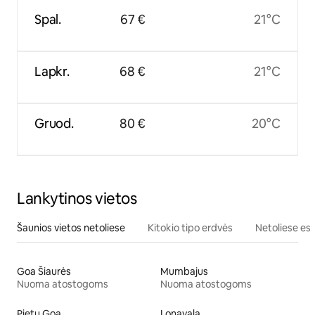
Spal.
67 €
21°C
Lapkr.
68 €
21°C
Gruod.
80 €
20°C
Lankytinos vietos
Šaunios vietos netoliese
Kitokio tipo erdvės
Netoliese esa
Goa Šiaurės
Mumbajus
Nuoma atostogoms
Nuoma atostogoms
Pietų Goa
Lonavala