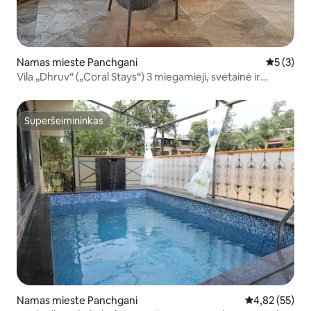
Namas mieste Panchgani
Vidutinis 
5 (3)
Vila „Dhruv“ („Coral Stays“) 3 miegamieji, svetainė ir
virtuvė
Superšeimininkas
Superšeimininkas
Namas mieste Panchgani
Vidutinis įvert
4,82 (55)