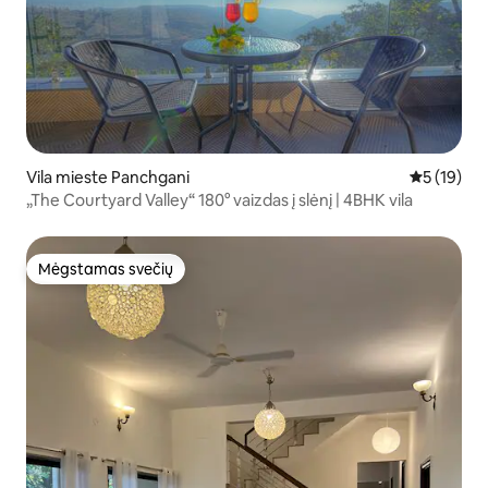
Vila mieste Panchgani
Vidutinis į
5 (19)
„The Courtyard Valley“ 180° vaizdas į slėnį | 4BHK vila
Mėgstamas svečių
Mėgstamas svečių