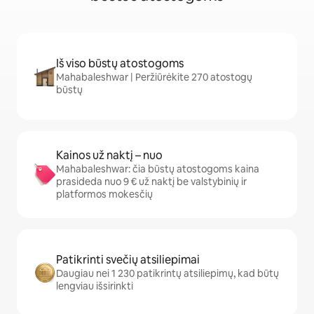
Iš viso būstų atostogoms
Mahabaleshwar | Peržiūrėkite 270 atostogų
būstų
Kainos už naktį – nuo
Mahabaleshwar: čia būstų atostogoms kaina
prasideda nuo 9 € už naktį be valstybinių ir
platformos mokesčių
Patikrinti svečių atsiliepimai
Daugiau nei 1 230 patikrintų atsiliepimų, kad būtų
lengviau išsirinkti