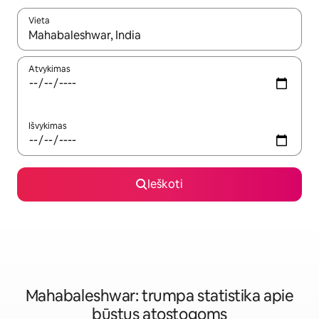
Vieta
Kai pasirodys paieškos rezultatai, juos naršyti galite naudodam
Atvykimas
Išvykimas
Ieškoti
Mahabaleshwar: trumpa statistika apie
būstus atostogoms