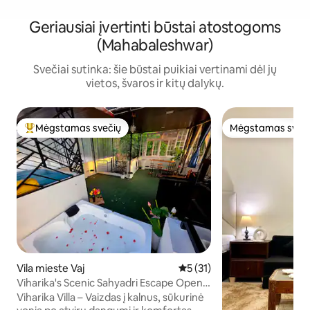
Geriausiai įvertinti būstai atostogoms
(Mahabaleshwar)
Svečiai sutinka: šie būstai puikiai vertinami dėl jų
vietos, švaros ir kitų dalykų.
Mėgstamas svečių
Mėgstamas sveč
Svečių mėgstamiausias
Mėgstamas sveč
Vila mieste Vaj
Vidutinis įvertinimas: 5 iš 5, 
5 (31)
Viharika's Scenic Sahyadri Escape Open
Air Jacuzzi
Viharika Villa – Vaizdas į kalnus, sūkurinė