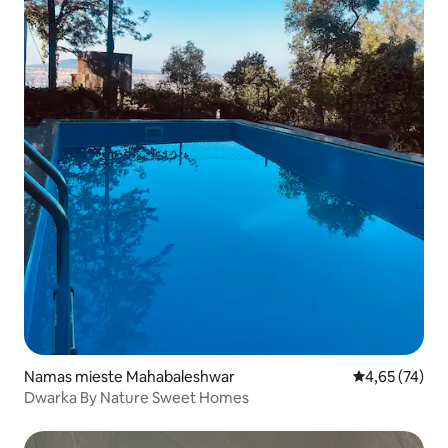
Namas mieste Mahabaleshwar
Vidutinis įvert
4,65 (74)
Dwarka By Nature Sweet Homes