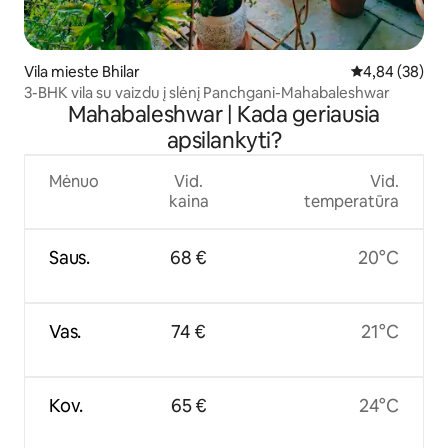
Vila mieste Bhilar
Vidutinis įvert
4,84 (38)
3-BHK vila su vaizdu į slėnį Panchgani-Mahabaleshwar
Mahabaleshwar | Kada geriausia
apsilankyti?
Mėnuo
Vid.
Vid.
kaina
temperatūra
Saus.
68 €
20°C
Vas.
74 €
21°C
Kov.
65 €
24°C