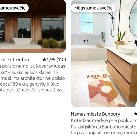
amas svečių
Mėgstamas svečių
mėgstamiausias
Mėgstamas svečių
ieste Treeton
Vidutinis įvertinimas: 4,99 iš 5, atsiliepimų: 110
4,99 (110)
1 iš 5, atsiliepimų: 933
ės poilsio nameliai, Kovaramupas
s“ – aukščiausios klasės, tik
ms skirta architektūrinė poilsio
lėpta 180 akrų ganyklų ir ūkio
uose. „Chalet 3“, vienas iš vos
tskirų namelių mūsų plačiame
oli Cowaramup, siūlo intymų
nuo kasdienybės ir yra
 suprojektuotas taip, kad
Namas mieste Bunbury
V
ų lėtą Margaret River vyno
Kotedžas medyje prie paplūdim
empą. Pasinerkite į gamtą
Puikiai įsikūręs Banburio miesto
, kaip mūsų garsieji
tarp žaliuojančių istorinių medž
ių galvijai ganosi vos už jūsų