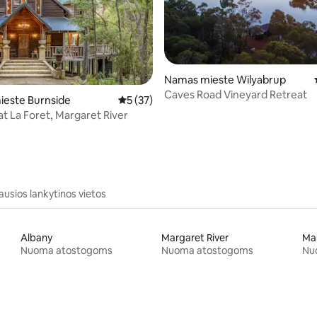
Namas mieste Wilyabrup
,71 iš 5, atsiliepimų: 17
Caves Road Vineyard Retreat
ieste Burnside
Vidutinis įvertinimas: 5 iš 5, atsiliepimų: 37
5 (37)
at La Foret, Margaret River
ausios lankytinos vietos
Albany
Margaret River
Ma
Nuoma atostogoms
Nuoma atostogoms
Nu