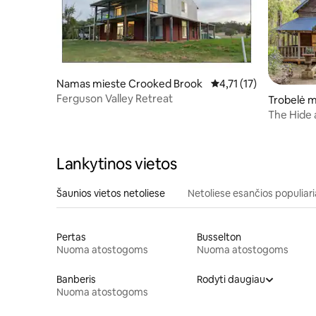
Namas mieste Crooked Brook
Vidutinis įvertinimas: 4
4,71 (17)
Ferguson Valley Retreat
Trobelė m
The Hide 
Lankytinos vietos
Šaunios vietos netoliese
Netoliese esančios populiari
Pertas
Busselton
Nuoma atostogoms
Nuoma atostogoms
Banberis
Rodyti daugiau
Nuoma atostogoms