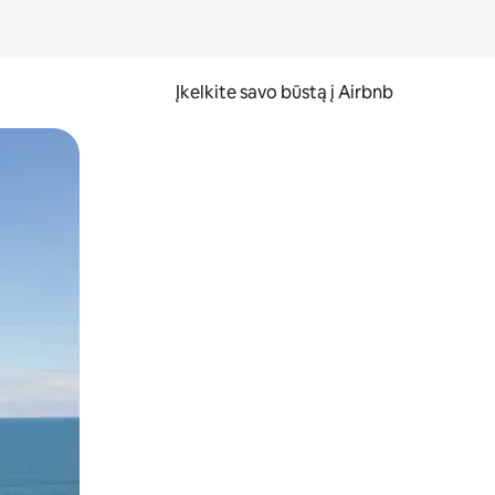
Įkelkite savo būstą į Airbnb
er ekraną.