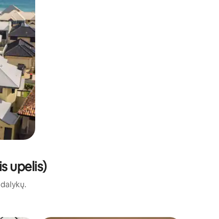
s upelis)
ų dalykų.