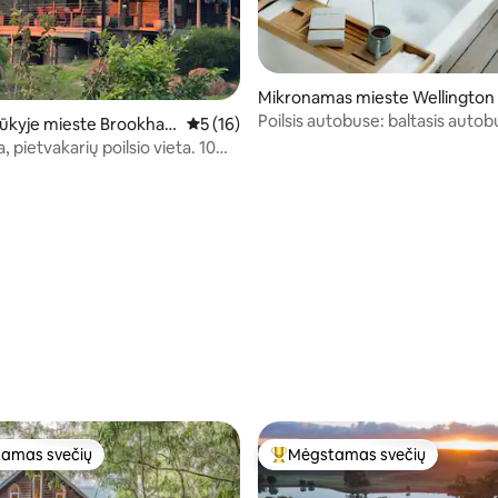
Mikronamas mieste Wellington 
l
Poilsis autobuse: baltasis autob
ūkyje mieste Brookha
Vidutinis įvertinimas: 5 iš 5, atsiliepimų: 16
5 (16)
Charles
pietvakarių poilsio vieta. 10
imos!
: 5 iš 5, atsiliepimų: 87
amas svečių
Mėgstamas svečių
mėgstamiausias
Svečių mėgstamiausias