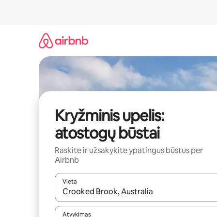
Pereiti
prie
turinio
Kryžminis upelis:
atostogų būstai
Raskite ir užsakykite ypatingus būstus per
Airbnb
Vieta
Kai pasirodys paieškos rezultatai, juos naršyti g
Atvykimas