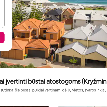
ai įvertinti būstai atostogoms (Kryžmini
sutinka: šie būstai puikiai vertinami dėl jų vietos, švaros ir kit