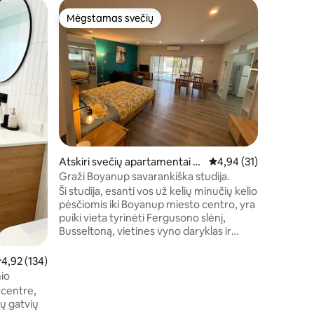
Namas mi
Mėgstamas svečių
Mėgsta
Mėgstamas svečių
Mėgsta
r
Paddock
Įsikūręs 
miegamųj
medžių, a
Išskirtin
šiaurinę š
vaizdas į
erdvės ir
kraštovai
namuose. 
Atskiri svečių apartamentai m
Vidutinis įvertinimas: 4
4,94 (31)
5 minučių 
ieste Boyanup
mažiau ne
Graži Boyanup savarankiška studija.
būstas yra
Ši studija, esanti vos už kelių minučių kelio
kraštovai
pėsčiomis iki Boyanup miesto centro, yra
puiki vieta tyrinėti Fergusono slėnį,
Busseltoną, vietines vyno daryklas ir
gražų Pietvakarių regioną. Idealiai tinka
solo keliautojams, poroms ar mažai
idutinis įvertinimas: 4,92 iš 5, atsiliepimų: 134
4,92 (134)
šeimai. Šviesioje modernioje studijoje yra:
io
• Patogi dvigulė lova ir dvigulė sofa-
 centre,
lova. (4 miegamieji) • Vonios kambarys
ių gatvių
su tualetu • Pilną virtuvę • Pilnus