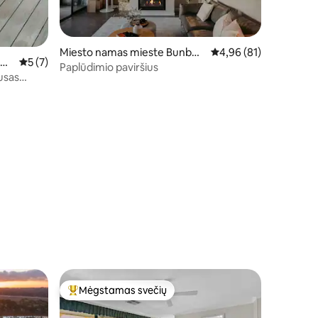
Miesto namas mieste Bunbur
Vidutinis įvertinimas: 4
4,96 (81)
Mil
Vidutinis įvertinimas: 5 iš 5, atsiliepimų: 7
5 (7)
y
Paplūdimio paviršius
usas
Mėgstamas svečių
Svečių mėgstamiausias