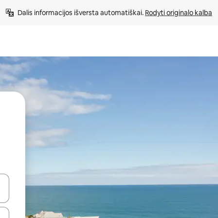
Dalis informacijos išversta automatiškai. 
Rodyti originalo kalba
alite naudodami rodykles aukštyn ir žemyn arba liesdami ir braukdami p