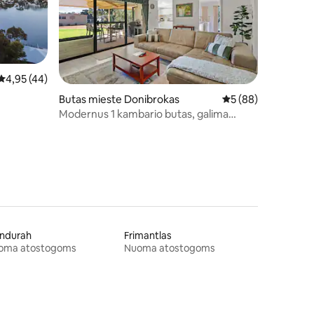
Vidutinis įvertinimas: 4,95 iš 5, atsiliepimų: 44
4,95 (44)
Butas mieste Donibrokas
Vidutinis įvertinimas
5 (88)
Modernus 1 kambario butas, galima
apsistoti su augintiniais, yra automobilių
stovėjimo aikšt
ndurah
Frimantlas
oma atostogoms
Nuoma atostogoms