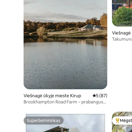
Viešnagė 
mpton
Takumuna, 
akrų pala
Viešnagė ūkyje mieste Kirup
Vidutinis įvertinimas
5 (87)
Brookhampton Road Farm – prabangus
apsistojimas ūkyje pietvakariuose
Superšeimininkas
Mėgst
Superšeimininkas
Svečių 