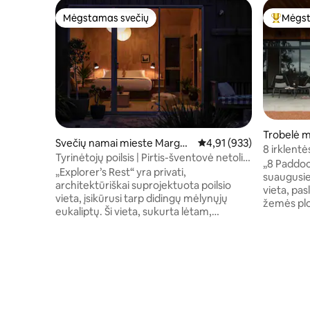
Mėgstamas svečių
Mėgst
Mėgstamas svečių
Svečių 
Trobelė m
Svečių namai mieste Margar
Vidutinis įvertinimas: 4,9
4,91 (933)
8 irklent
et River
Tyrinėtojų poilsis | Pirtis-šventovė netoli
„8 Paddock
miesto ir paplūdimio
„Explorer’s Rest“ yra privati,
suaugusie
architektūriškai suprojektuota poilsio
vieta, pas
vieta, įsikūrusi tarp didingų mėlynųjų
žemės plot
eukaliptų. Ši vieta, sukurta lėtam,
keturių a
atpalaiduojančiam poilsiui, yra intymi
dvare net
prieglauda, kurioje apgalvotas dizainas,
pabėgimą 
gamta ir ramybę teikianti prabanga
specialiai
susilieja į vieną – vos už kelių minučių kelio
atspindėt
nuo miesto, upės, pasivaikščiojimų
regiono t
gamtoje ir pakrantės. Pastaruosius
stebėdami
penkerius metus „Urban List“ sąraše
aukštikaln