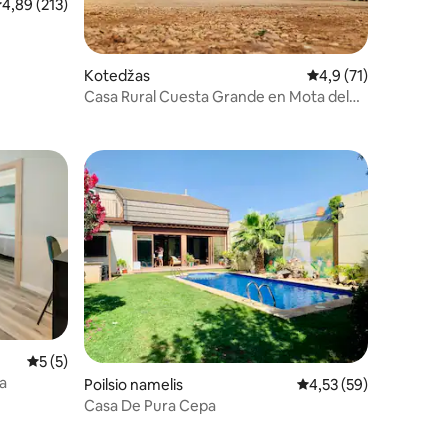
idutinis įvertinimas: 4,89 iš 5, atsiliepimų: 213
4,89 (213)
Kotedžas
Vidutinis įvertinimas: 
4,9 (71)
3
Casa Rural Cuesta Grande en Mota del
Cuervo
Vidutinis įvertinimas: 5 iš 5, atsiliepimų: 5
5 (5)
ta
Poilsio namelis
Vidutinis įvertinimas: 4
4,53 (59)
Casa De Pura Cepa