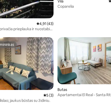
Vila
V
Coparelia
,82 iš 5, atsiliepimų: 11
Vidutinis įvertinimas: 4,91 iš 5, atsiliepimų: 4
4,91 (43)
rivačia prieplauka ir nuostabiu
mininkas
mininkas
Butas
Apartamentai El Real - Santa Ri
64 iš 5, atsiliepimų: 67
Vidutinis įvertinimas: 5 iš 5, atsiliepimų: 3
5 (3)
islao; jaukus būstas su židiniu.