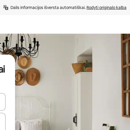
Dalis informacijos išversta automatiškai. 
Rodyti originalo kalba
ai
alite naudodami rodykles aukštyn ir žemyn arba liesdami ir braukdami p