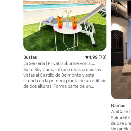
Būstas
Vidutinis įvertinimas: 4,
4,99 (78)
La Serrería | Privati sūkurinė vonia,
baseinas ir pilis...
Suite Sky Caoba ofrece unas preciosas
vistas al Castillo de Belmonte y está
situada en la primera planta de un edificio
de dos alturas. Forma parte de un
exclusivo complejo turístico de ocho
apartamentos, ideal para disfrutar de
una estancia tranquila y confortable. El
Namas
apartamento cuenta con 45 m²,
AniCa IV 
distribuidos en una cocina totalmente
Sukurkite
equipada, un baño con ducha y una
šiuose un
amplia estancia donde se integran una
tinkančiuose š
cama de matrimonio de 1,50 m, un sofá