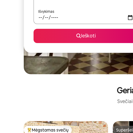
Išvykimas
Ieškoti
Geri
Svečiai 
Mėgstamas svečių
Superšei
Svečių mėgstamiausias
Superšei