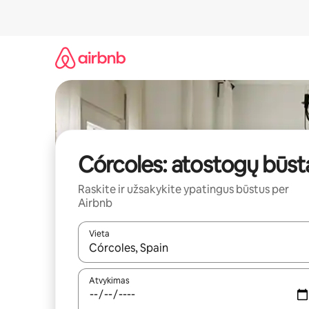
Pereiti
prie
turinio
Córcoles: atostogų būst
Raskite ir užsakykite ypatingus būstus per
Airbnb
Vieta
Kai pasirodys paieškos rezultatai, juos naršyti g
Atvykimas