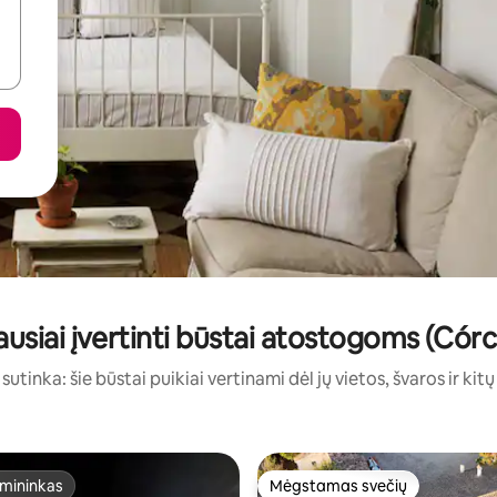
ausiai įvertinti būstai atostogoms (Córc
sutinka: šie būstai puikiai vertinami dėl jų vietos, švaros ir kit
mininkas
Mėgstamas svečių
mininkas
Mėgstamas svečių