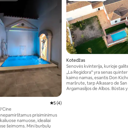
99 iš 5, atsiliepimų: 78
Kotedžas
Senovės kvinterija, kurioje galit
susipažinti su tradicijomis
„La Regidora“ yra senas quintería
kaimo namas, esantis Don Kich
maršrute, tarp Alkasaro de San
Argamasiljos de Albos. Būstas y
renovuotas, vieno aukšto, XX a
buvęs dvarasvarų namas, kuri
Vidutinis įvertinimas: 5 iš 5, atsiliepimų: 
5 (4)
išsaugotas pirminio pastato cha
D'Cine
Jame yra 7 miegamieji, 4 vonio
 nepamirštamus prisiminimus
kambariai, tualetas ir didelės b
ikaliuose namuose, idealiai
erdvės. Jis yra 6 000 m² (1,5 akro) ploto
eimoms. Mini burbulų
sklype. Lauke yra didelis Mančeg