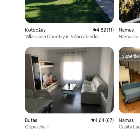
Kotedžas
Vidutinis įvertinimas: 4
4,82 (11)
Namas
Villa-Casa Country in Villarrobledo
Namai su p
vaizdu
Superšei
Superšei
Butas
Vidutinis įvertinimas: 4,
4,64 (67)
Namas
Coparelia ll
Casita Lad