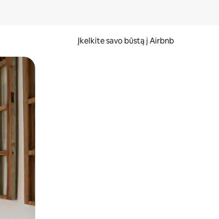
Įkelkite savo būstą į Airbnb
er ekraną.