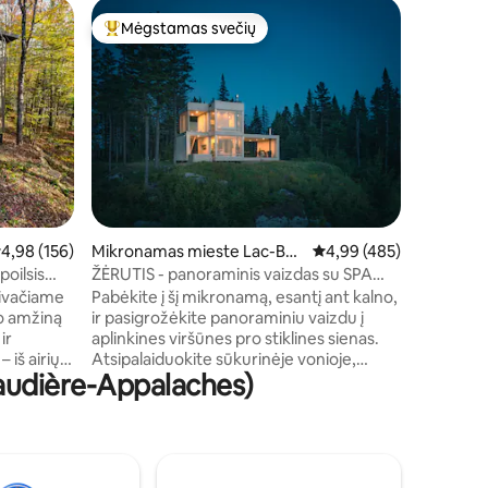
Poilsio n
Mėgstamas svečių
Mėgs
Svečių mėgstamiausias
Svečių 
-Euphém
Poilsio n
Kaimiškas
nuostabio
vieta daug 
turėsite 
puikiai t
važiavimu
Žiemą tai
to, netol
Appalach
idutinis įvertinimas: 4,98 iš 5, atsiliepimų: 156
4,98 (156)
Mikronamas mieste Lac-Bea
Vidutinis įvertinimas: 4,
4,99 (485)
regioninį
uport
netoliese 
poilsis
ŽĖRUTIS - panoraminis vaizdas su SPA
sniegaeigi
netoli Kvebeko
privačiame
Pabėkite į šį mikronamą, esantį ant kalno,
lo amžiną
ir pasigrožėkite panoraminiu vaizdu į
ir
aplinkines viršūnes pro stiklines sienas.
 iš airių
Atsipalaiduokite sūkurinėje vonioje,
audière-Appalaches)
 kurioje
pasiekiamoje bet kuriuo metų laiku ir
rtas. Ji
mėgaudamiesi gražiausiais saulėlydžiais.
irtį:
Atraskite šį paslėptą perlą pačioje
alkomis
Kanados borealinio miško širdyje,
 privatų
derindami komfortą ir funkcionalumą bet
is.
kuriuo metų laiku. Intymi ir