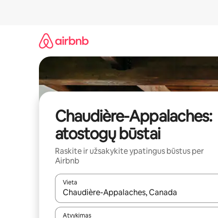
Pereiti
prie
turinio
Chaudière-Appalaches:
atostogų būstai
Raskite ir užsakykite ypatingus būstus per
Airbnb
Vieta
Kai pasirodys paieškos rezultatai, juos naršyti g
Atvykimas