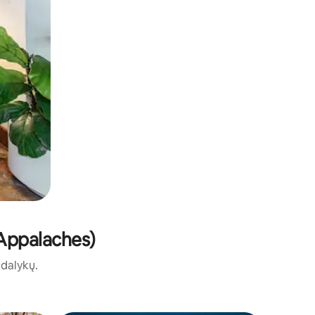
-Appalaches)
ų dalykų.