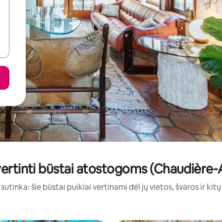
įvertinti būstai atostogoms (Chaudière
sutinka: šie būstai puikiai vertinami dėl jų vietos, švaros ir kit