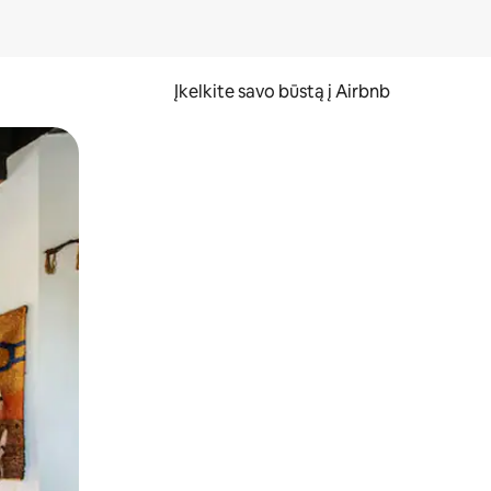
Įkelkite savo būstą į Airbnb
er ekraną.