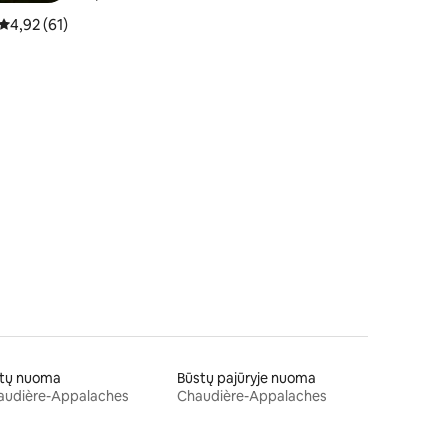
Vidutinis įvertinimas: 4,92 iš 5, atsiliepimų: 61
4,92 (61)
4
ftų nuoma
Būstų pajūryje nuoma
audière-Appalaches
Chaudière-Appalaches