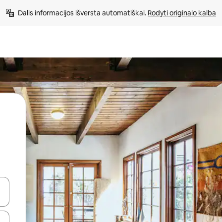
Dalis informacijos išversta automatiškai. 
Rodyti originalo kalba
alite naudodami rodykles aukštyn ir žemyn arba liesdami ir braukdami p