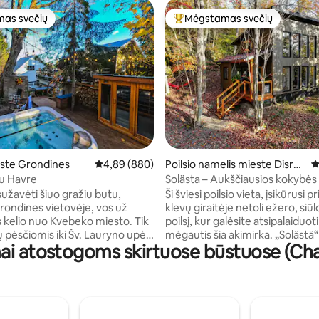
as svečių
Mėgstamas svečių
as svečių
Svečių mėgstamiausias
: 5 iš 5, atsiliepimų: 16
ste Grondines
Vidutinis įvertinimas: 4,89 iš 5, atsiliepimų: 880
4,89 (880)
Poilsio namelis mieste Disrae
V
li
du Havre
Solästa – Aukščiausios kokybės 
gamtoje – 3-ia naktis už 50 %
sužavėti šiuo gražiu butu,
Ši šviesi poilsio vieta, įsikūrusi 
rondines vietovėje, vos už
klevų giraitėje netoli ežero, siū
 kelio nuo Kvebeko miesto. Tik
poilsį, kur galėsite atsipalaiduoti 
ų pėsčiomis iki Šv. Lauryno upės
mėgautis šia akimirka. „Solästä“ –
ai atostogoms skirtuose būstuose (Ch
čių automobiliu iki visų
kalbos „šviesus“ – tai jauki vieta,
 Teritorijoje yra nemokama
susitinka gamta, šviesa ir komfo
ių stovėjimo aikštelė, o
kviečia ramiai ir siūlo unikalią pat
bilių įkrovimo stotelės yra vos
skulptūras, įkvėptas gamtos, m
o pėsčiomis. Mėgaukitės
kūrenamą krosnį po medžiais ir
onia, sauna, židiniu ir žalia lauko
taką su nuostabiais kalnų vaizda