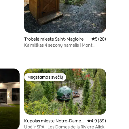
Trobelė mieste Saint-Magloire
Vidutinis įvertinimas
5 (20)
Kaimiškas 4 sezonų namelis | Mont
Bonnet
Mėgstamas svečių
Mėgstamas svečių
Kupolas mieste Notre-Dame-
Vidutinis įvertinimas: 
4,9 (89)
du-Rosaire
Upė ir SPA | Les Domes de la Riviere Alick