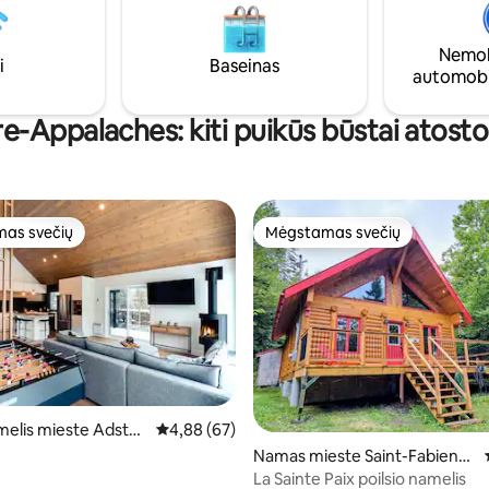
kras ramybės prieglobstis,
Solästä: šviesa kaip prieglobstis.
lima atsipalaiduoti ir pailsėti
Leidžiama apsistoti su augintinia
Nemok
gamtoje. CITQ: 315159
i
Baseinas
automobi
e-Appalaches: kiti puikūs būstai atost
as svečių
Mėgstamas svečių
as svečių
Mėgstamas svečių
amelis mieste Adstoc
Vidutinis įvertinimas: 4,88 iš 5, atsiliepimų: 67
4,88 (67)
Namas mieste Saint-Fabien-d
e-Panet
La Sainte Paix poilsio namelis