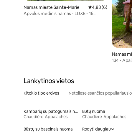
Namas mieste Sainte-Marie
Vidutinis įvertinimas: 4
4,83 (6)
Apvalus medinis namas - LUXE - 16
asmenų - JOGA
Namas mi
du-Rosair
134 - Apa
Lankytinos vietos
Kitokio tipo erdvės
Netoliese esančios populiariausio
Kambarių su patogumais nuoma
Butų nuoma
Chaudière-Appalaches
Chaudière-Appalaches
Būstų su baseinais nuoma
Rodyti daugiau