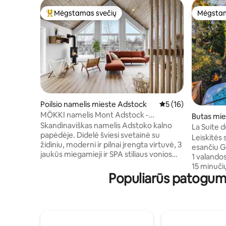
Mėgstamas svečių
Mėgstam
Svečių mėgstamiausias
Mėgstam
Poilsio namelis mieste Adstock
Vidutinis įvertinimas
5 (16)
MÖKKI namelis Mont Adstock -
Butas mie
Slidinėjimas-Golfas-Dviračiai-Spa
Skandinaviškas namelis Adstoko kalno
La Suite 
papėdėje. Didelė šviesi svetainė su
Leiskitės 
židiniu, moderni ir pilnai įrengta virtuvė, 3
esančiu G
jaukūs miegamieji ir SPA stiliaus vonios
1 valandos
kambarys su laisvai pastatyta vonia ir
15 minuči
stikliniu dušu. 4 sezonų sūkurinė vonia,
Populiarūs patogum
ir 15 minu
didelė terasa ir privatus miškas. Netoliese
patogumų.
galima slidinėti, snieglenčių sportuoti,
automobil
žygiuoti kalnuose, vaikščioti sniegbačiais,
elektromo
žaisti golfą, važinėtis kalnų dviračiais,
už 1 min. keli
sniegaeigiais ir keturračiais. Moderni
sūkurine v