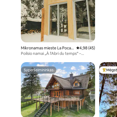
Mikronamas mieste La Pocati
Vidutinis įvertinimas: 4,
4,98 (45)
ère
Poilsio namai „À l'Abri du temps“ –
Kamouraska
Superšeimininkas
Mėgst
Superšeimininkas
Svečių 