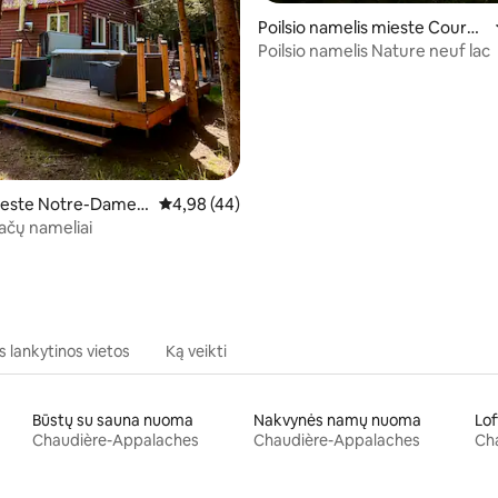
,83 iš 5, atsiliepimų: 6
Poilsio namelis mieste Cource
lles-Saint-Évariste
Poilsio namelis Nature neuf lac
este Notre-Dame-
Vidutinis įvertinimas: 4,98 iš 5, atsiliepimų: 4
4,98 (44)
e
lačų nameliai
s lankytinos vietos
Ką veikti
Būstų su sauna nuoma
Nakvynės namų nuoma
Lo
Chaudière-Appalaches
Chaudière-Appalaches
Ch