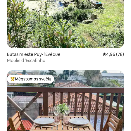
Butas mieste Puy-l'Évêque
Vidutinis įvert
4,96 (78)
Moulin d 'Escafinho
Mėgstamas svečių
Svečių mėgstamiausias