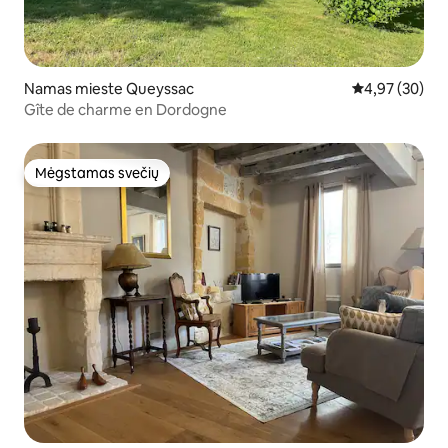
Namas mieste Queyssac
Vidutinis įvert
4,97 (30)
Gîte de charme en Dordogne
Mėgstamas svečių
Mėgstamas svečių