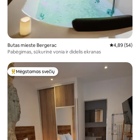
Butas mieste Bergerac
Vidutinis įvert
4,89 (54)
Pabėgimas, sūkurinė vonia ir didelis ekranas
Mėgstamas svečių
Svečių mėgstamiausias