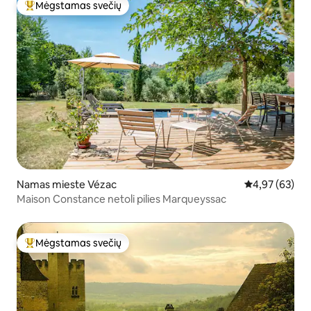
Mėgstamas svečių
Svečių mėgstamiausias
Namas mieste Vézac
Vidutinis įvert
4,97 (63)
Maison Constance netoli pilies Marqueyssac
Mėgstamas svečių
Svečių mėgstamiausias