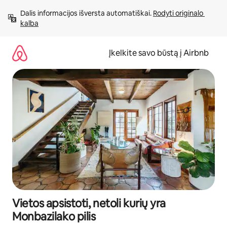
Pereiti
Dalis informacijos išversta automatiškai. 
Rodyti originalo 
prie
kalba
turinio
Įkelkite savo būstą į Airbnb
Vietos apsistoti, netoli kurių yra
Monbazilako pilis