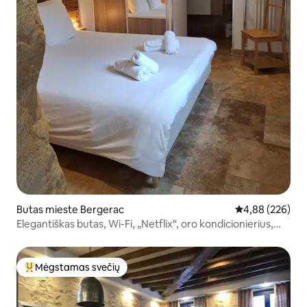
Butas mieste Bergerac
Vidutinis įverti
4,88 (226)
Elegantiškas butas, Wi-Fi, „Netflix“, oro kondicionierius,
terasa, automobilių stovėjimo aikštelė
Mėgstamas svečių
Svečių mėgstamiausias