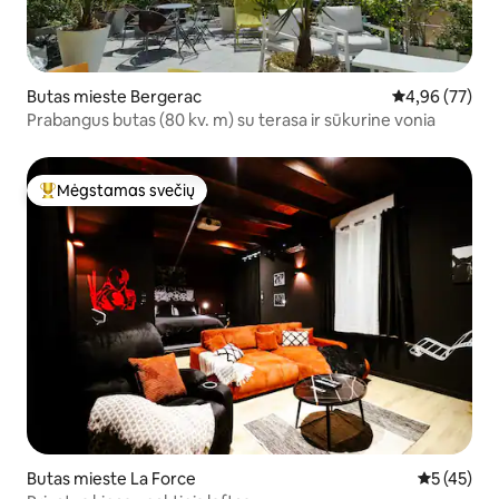
Butas mieste Bergerac
Vidutinis įvert
4,96 (77)
Prabangus butas (80 kv. m) su terasa ir sūkurine vonia
Mėgstamas svečių
Svečių mėgstamiausias
Butas mieste La Force
Vidutinis į
5 (45)