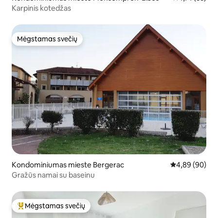
Karpinis kotedžas
Mėgstamas svečių
Mėgstamas svečių
Kondominiumas mieste Bergerac
Vidutinis įvert
4,89 (90)
Gražūs namai su baseinu
Mėgstamas svečių
Svečių mėgstamiausias