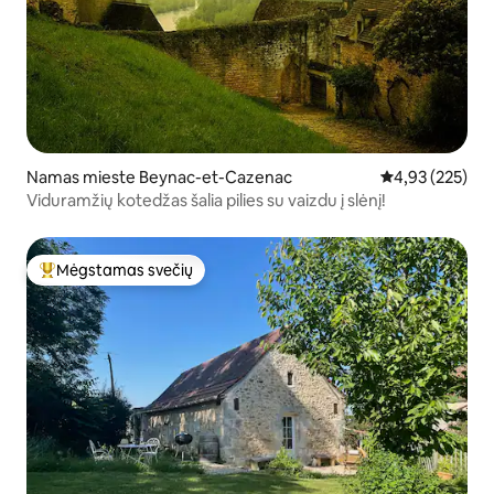
Namas mieste Beynac-et-Cazenac
Vidutinis įverti
4,93 (225)
Viduramžių kotedžas šalia pilies su vaizdu į slėnį!
Mėgstamas svečių
Svečių mėgstamiausias