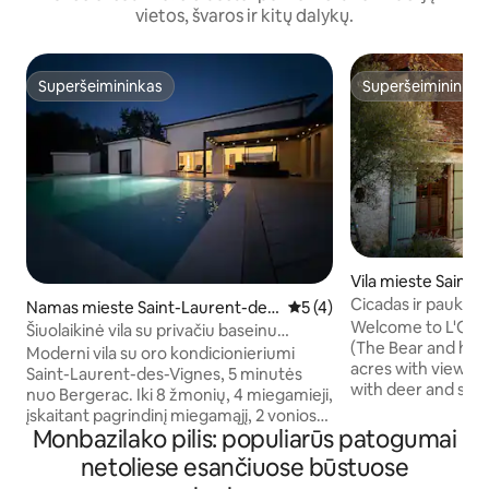
vietos, švaros ir kitų dalykų.
Superšeimininkas
Superšeimininkas
Superšeimininkas
Superšeimininkas
Vila mieste Saint-
-Labarde
Cicadas ir paukščia
Namas mieste Saint-Laurent-des
Vidutinis įvertinimas: 5 iš 5,
5 (4)
besileidžiančioje s
Welcome to L'Ours
-Vignes
Šiuolaikinė vila su privačiu baseinu
(The Bear and his Li
Bergerac
Moderni vila su oro kondicionieriumi
acres with views ov
Saint-Laurent-des-Vignes, 5 minutės
with deer and sanglier. Cool of
nuo Bergerac. Iki 8 žmonių, 4 miegamieji,
saltwater pool, re
įskaitant pagrindinį miegamąjį, 2 vonios
unwind in the wood
Monbazilako pilis: populiarūs patogumai
kambariai ir 3 tualetai. Mėgaukitės
to know the many 
privačiu baseinu su 2 m gilumoje esančiu
netoliese esančiuose būstuose
this place home. C
paplūdimiu, terasa, kepsnine, stalo