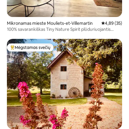
Mikronamas mieste Mouliets-et-Villemartin
Vidutinis įvert
4,89 (35)
100% savarankiškas Tiny Nature Spirit plūduriuojantis
namas
Mėgstamas svečių
Svečių mėgstamiausias