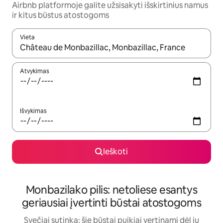
Airbnb platformoje galite užsisakyti išskirtinius namus
ir kitus būstus atostogoms
Vieta
Kai pasirodys paieškos rezultatai, juos naršyti galite naudodam
Atvykimas
Išvykimas
Ieškoti
Monbazilako pilis: netoliese esantys
geriausiai įvertinti būstai atostogoms
Svečiai sutinka: šie būstai puikiai vertinami dėl jų