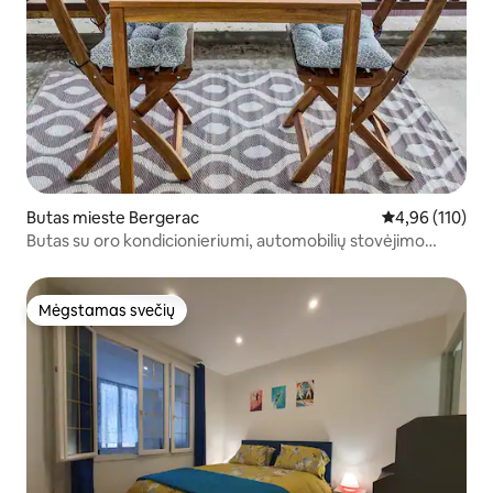
Butas mieste Bergerac
Vidutinis įverti
4,96 (110)
Butas su oro kondicionieriumi, automobilių stovėjimo
aikštele ir terasa
Mėgstamas svečių
Mėgstamas svečių