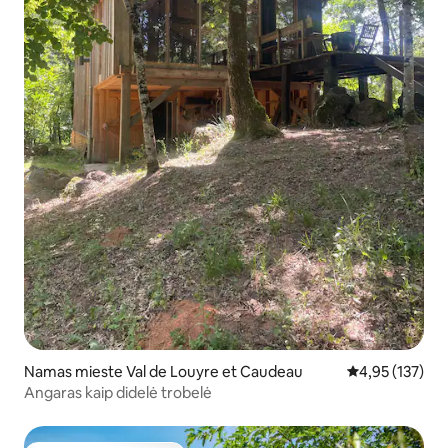
Namas mieste Val de Louyre et Caudeau
Vidutinis įverti
4,95 (137)
Angaras kaip didelė trobelė