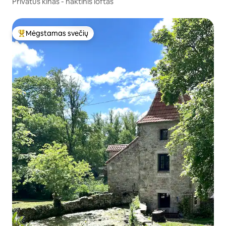
Privatus kinas - naktinis loftas
Mėgstamas svečių
Svečių mėgstamiausias