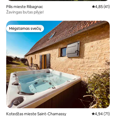
Pilis mieste Ribagnac
Vidutinis įvert
4,85 (41)
Žavingas butas pilyje!
Mėgstamas svečių
Mėgstamas svečių
Kotedžas mieste Saint-Chamassy
Vidutinis įvert
4,94 (71)