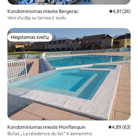
Kondominiumas mieste Bergerac
Vidutinis įvert
4,81 (26)
Vėsi studija su terasa ir sodu
Mėgstamas svečių
Mėgstamas svečių
Kondominiumas mieste Monflanquin
Vidutinis įvert
4,89 (63)
Butas „ La résidence du lac“ 4 asmenims