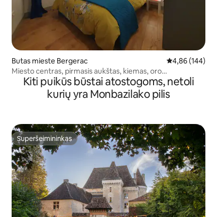
Butas mieste Bergerac
Vidutinis įverti
4,86 (144)
Miesto centras, pirmasis aukštas, kiemas, oro
Kiti puikūs būstai atostogoms, netoli
kondicionierius
kurių yra Monbazilako pilis
Superšeimininkas
Superšeimininkas