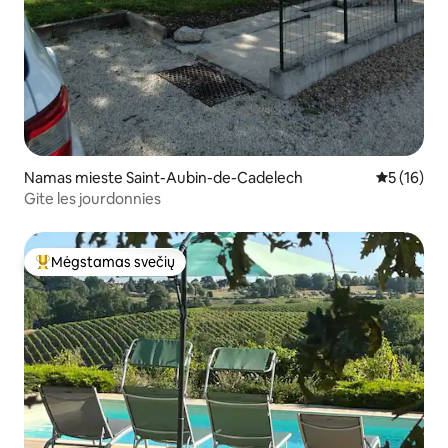
Namas mieste Saint-Aubin-de-Cadelech
Vidutinis į
5 (16)
Gite les jourdonnies
Mėgstamas svečių
Svečių mėgstamiausias