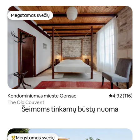
Mėgstamas svečių
Mėgstamas svečių
Kondominiumas mieste Gensac
Vidutinis įverti
4,92 (116)
The Old Couvent
Šeimoms tinkamų būstų nuoma
Mėgstamas svečių