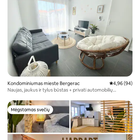
Kondominiumas mieste Bergerac
Vidutinis įvert
4,96 (94)
Naujas, jaukus ir tylus būstas + privati automobilių
stovėjimo aikštelė
Mėgstamas svečių
Mėgstamas svečių