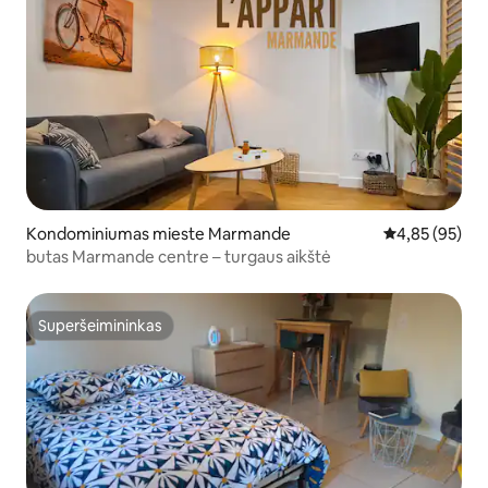
Kondominiumas mieste Marmande
Vidutinis įvert
4,85 (95)
butas Marmande centre – turgaus aikštė
Superšeimininkas
Superšeimininkas