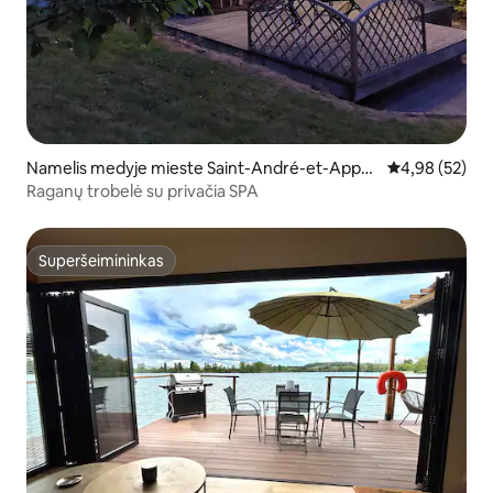
Namelis medyje mieste Saint-André-et-Appell
Vidutinis įvert
4,98 (52)
es
Raganų trobelė su privačia SPA
Superšeimininkas
Superšeimininkas