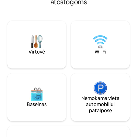
atostogoms
to the setting sun,
teniso stalu ir sodu. Pilnai įrengta virtuvė:
human soul for miles. Field
kaitlentė, orkaitė, šaldytuvas su šaldikliu,
vineyards lead to 
indaplovė, mikrobangų krosnelė, kavos
medieval Issigeac,
aparatas ir vyno rūsys. Ramybė,
and the perfect a
komfortas ir netoliese esantys
Bergeracois parduotuvės, restoranai ir
vynuogynai.
Virtuvė
Wi-Fi
Nemokama vieta
Baseinas
automobiliui
patalpose