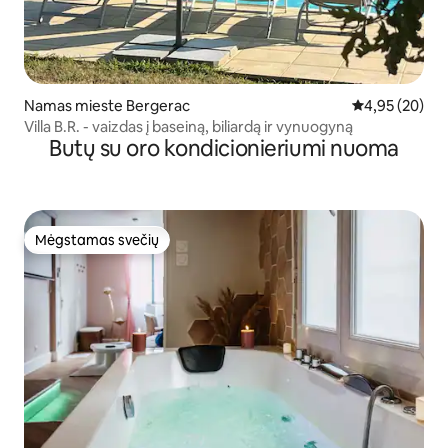
Namas mieste Bergerac
Vidutinis įvert
4,95 (20)
Villa B.R. - vaizdas į baseiną, biliardą ir vynuogyną
Butų su oro kondicionieriumi nuoma
Mėgstamas svečių
Mėgstamas svečių