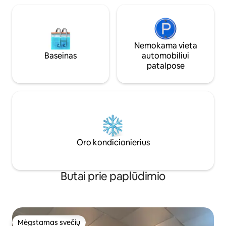
Nemokama vieta
Baseinas
automobiliui
patalpose
Oro kondicionierius
Butai prie paplūdimio
Mėgstamas svečių