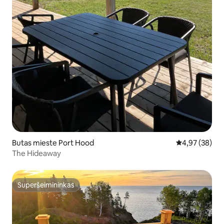
Butas mieste Port Hood
Vidutinis įvert
4,97 (38)
The Hideaway
Superšeimininkas
Superšeimininkas