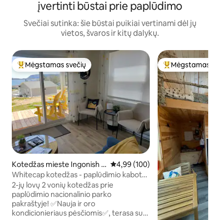
įvertinti būstai prie paplūdimo
Svečiai sutinka: šie būstai puikiai vertinami dėl jų
vietos, švaros ir kitų dalykų.
Mėgstamas svečių
Mėgstamas sv
Svečių mėgstamiausias
Svečių mėgstami
Kotedžas mieste Ingonish B
Vidutinis įvertinimas: 4,99 iš 5, a
4,99 (100)
each
Whitecap kotedžas - paplūdimio kaboto
takas
2-jų lovų 2 vonių kotedžas prie
paplūdimio nacionalinio parko
pakraštyje! ✅Nauja ir oro
kondicionieriaus pėsčiomis✅, terasa su