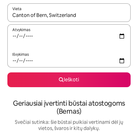
Vieta
Kai pasirodys paieškos rezultatai, juos naršyti galite naudodam
Atvykimas
Išvykimas
Ieškoti
Geriausiai įvertinti būstai atostogoms
(Bernas)
Svečiai sutinka: šie būstai puikiai vertinami dėl jų
vietos, švaros ir kitų dalykų.