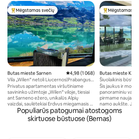
Mėgstamas svečių
Mėgstamas sv
Svečių mėgstamiausias
Svečių mėgstami
Butas mieste Sarnen
Vidutinis įvertinimas: 4,98 iš 5, ats
4,98 (1 068)
Butas mieste Krat
Vila „Wilen“ netoli Liucernos|Prabangus
Šiuolaikinis būsta
poilsis prie ežero
į Thun ežerą
Privatus apartamentas viršutiniame
Šis jaukus ir mode
savininko užimtoje „Wilen“ viloje, tiesiai
panoraminiu vaizd
ant Sarneno ežero, unikalūs Alpių
pirmame naujai r
vaizdai, saulėtekiai Erdvus miegamasis su
namo aukšte. Jis į
Populiarūs patogumai atostogoms
namų kino teatru, panoraminiu poilsio
dalyje ir yra ekskur
kambariu, didele virtuve ir vonios
pradžios taškas. Pu
skirtuose būstuose (Bernas)
kambariu (visa privati erdvė). 3–5
asmenims. Terasa s
svečiams vienu aukštu žemiau yra
gultais, didelė ke
papildomas privatus miegamasis su
Įskaitant panorami