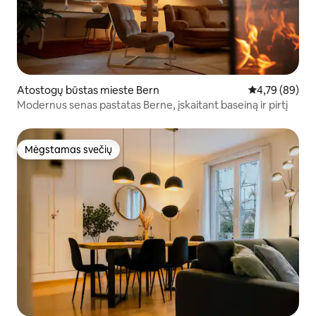
Atostogų būstas mieste Bern
Vidutinis įvert
4,79 (89)
Modernus senas pastatas Berne, įskaitant baseiną ir pirtį
Mėgstamas svečių
Mėgstamas svečių