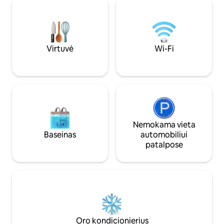
vonios kambariu (liftas – bendra erdvė).
nuolaidos) Netolie
Prieiga prie ežero ir sodo, irklentės,
Dorf/Post autobus
nemokama automobilių stovėjimo
pėsčiomis), kaimo
aikštelė ir Wi-Fi. Vaikai laukiami, tik maži
aikštelė, žygių tak
šunys. Populiariausi Airbnb būstai
Interlaken, Beate
Šveicarijoje. Dauguma lankytinų vietų
Virtuvė
Wi-Fi
pasiekiamos per 1 valandą.
Nemokama vieta
Baseinas
automobiliui
patalpose
Oro kondicionierius