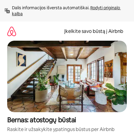
Pereiti
Dalis informacijos išversta automatiškai. 
Rodyti originalo 
prie
kalba
turinio
Įkelkite savo būstą į Airbnb
Bernas: atostogų būstai
Raskite ir užsakykite ypatingus būstus per Airbnb