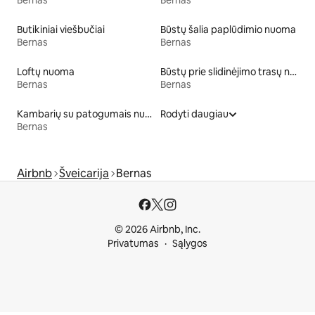
Butikiniai viešbučiai
Būstų šalia paplūdimio nuoma
Bernas
Bernas
Loftų nuoma
Būstų prie slidinėjimo trasų nuoma
Bernas
Bernas
Kambarių su patogumais nuoma
Rodyti daugiau
Bernas
Airbnb
Šveicarija
Bernas
© 2026 Airbnb, Inc.
Privatumas
Sąlygos