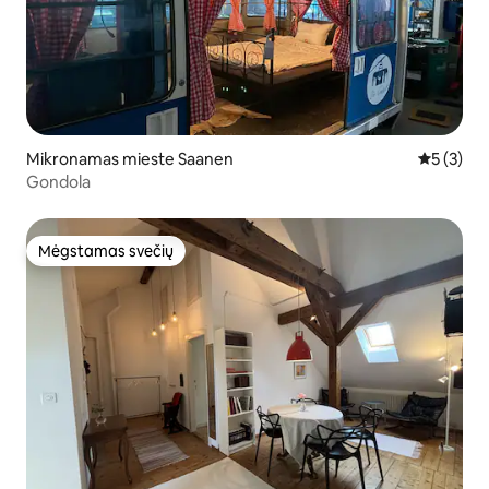
Mikronamas mieste Saanen
Vidutinis 
5 (3)
Gondola
Mėgstamas svečių
Mėgstamas svečių