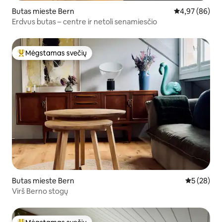
Butas mieste Bern
Vidutinis įvert
4,97 (86)
Erdvus butas – centre ir netoli senamiesčio
Mėgstamas svečių
Svečių mėgstamiausias
Butas mieste Bern
Vidutinis įv
5 (28)
Virš Berno stogų