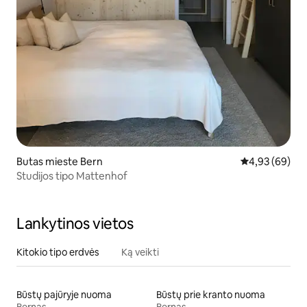
Butas mieste Bern
Vidutinis įvert
4,93 (69)
Studijos tipo Mattenhof
Lankytinos vietos
Kitokio tipo erdvės
Ką veikti
Būstų pajūryje nuoma
Būstų prie kranto nuoma
Bernas
Bernas