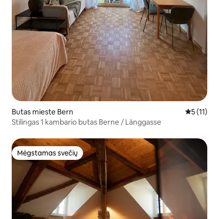
Butas mieste Bern
Vidutinis į
5 (11)
Stilingas 1 kambario butas Berne / Länggasse
Mėgstamas svečių
Mėgstamas svečių