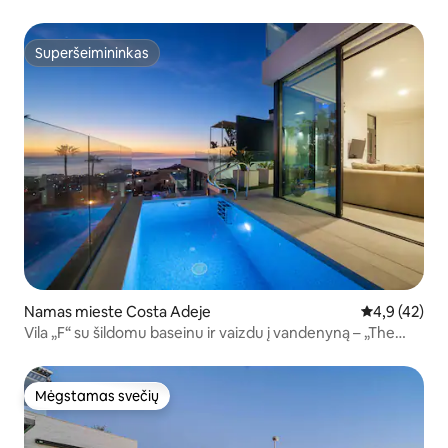
Superšeimininkas
Superšeimininkas
Namas mieste Costa Adeje
Vidutinis įver
4,9 (42)
Vila „F“ su šildomu baseinu ir vaizdu į vandenyną – „The
View Tenerife“
Mėgstamas svečių
Mėgstamas svečių