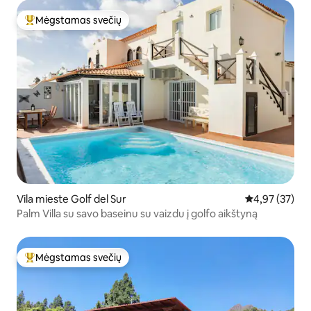
Mėgstamas svečių
Svečių mėgstamiausias
Vila mieste Golf del Sur
Vidutinis įvert
4,97 (37)
Palm Villa su savo baseinu su vaizdu į golfo aikštyną
Mėgstamas svečių
Svečių mėgstamiausias