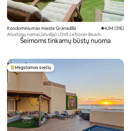
Kondominiumas mieste Granadilla
Vidutinis įverti
4,94 (316)
Atostogų namai,(studija) LOVE Leftover Beach
Šeimoms tinkamų būstų nuoma
Mėgstamas svečių
Svečių mėgstamiausias