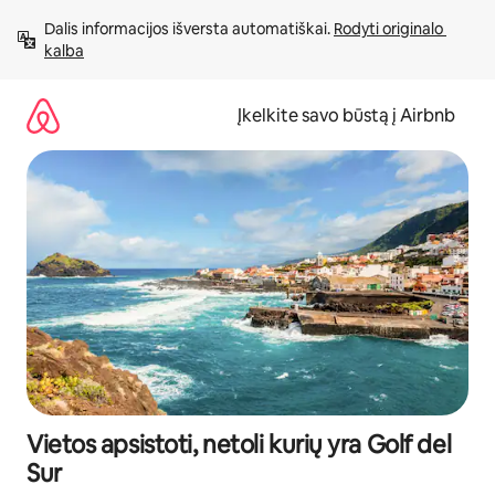
Pereiti
Dalis informacijos išversta automatiškai. 
Rodyti originalo 
prie
kalba
turinio
Įkelkite savo būstą į Airbnb
Vietos apsistoti, netoli kurių yra Golf del
Sur