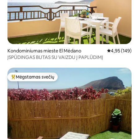
Kondominiumas mieste El Médano
Vidutinis įverti
4,95 (149)
ĮSPŪDINGAS BUTAS SU VAIZDU Į PAPLŪDIMĮ
Mėgstamas svečių
Svečių mėgstamiausias