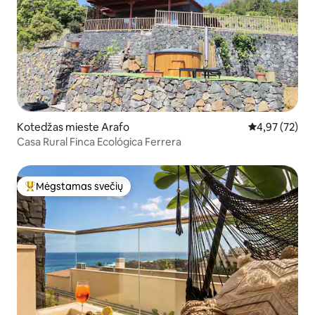
Kotedžas mieste Arafo
Vidutinis įvert
4,97 (72)
Casa Rural Finca Ecológica Ferrera
Mėgstamas svečių
Svečių mėgstamiausias