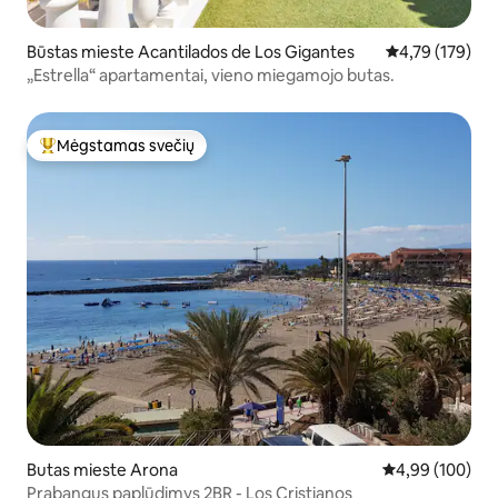
Būstas mieste Acantilados de Los Gigantes
Vidutinis įverti
4,79 (179)
„Estrella“ apartamentai, vieno miegamojo butas.
Mėgstamas svečių
Svečių mėgstamiausias
Butas mieste Arona
Vidutinis įverti
4,99 (100)
Prabangus paplūdimys 2BR - Los Cristianos