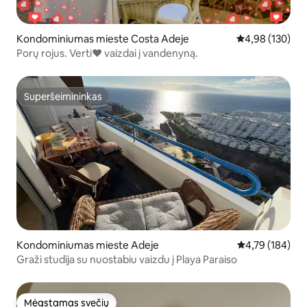
Kondominiumas mieste Costa Adeje
Vidutinis įverti
4,98 (130)
Porų rojus. Verti❤️️ vaizdai į vandenyną.
Superšeimininkas
Superšeimininkas
Kondominiumas mieste Adeje
Vidutinis įverti
4,79 (184)
Graži studija su nuostabiu vaizdu į Playa Paraiso
Mėgstamas svečių