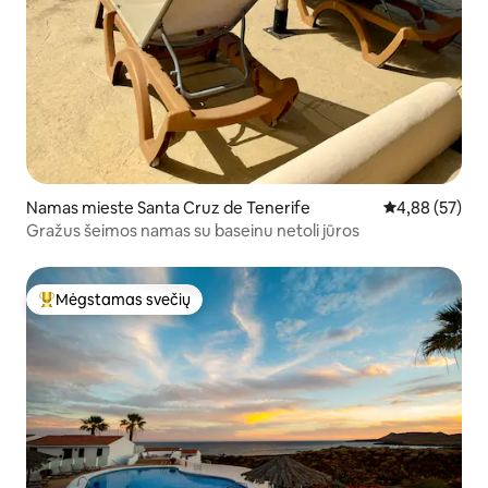
Namas mieste Santa Cruz de Tenerife
Vidutinis įvert
4,88 (57)
Gražus šeimos namas su baseinu netoli jūros
Mėgstamas svečių
Svečių mėgstamiausias