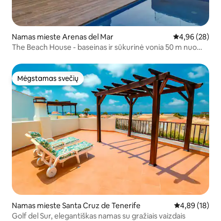
Namas mieste Arenas del Mar
Vidutinis įvert
4,96 (28)
The Beach House - baseinas ir sūkurinė vonia 50 m nuo
jūros
Mėgstamas svečių
Mėgstamas svečių
Namas mieste Santa Cruz de Tenerife
Vidutinis įvert
4,89 (18)
Golf del Sur, elegantiškas namas su gražiais vaizdais