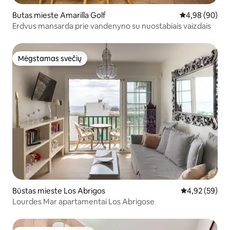
Butas mieste Amarilla Golf
Vidutinis įvert
4,98 (90)
Erdvus mansarda prie vandenyno su nuostabiais vaizdais
Mėgstamas svečių
Mėgstamas svečių
Būstas mieste Los Abrigos
Vidutinis įvert
4,92 (59)
Lourdes Mar apartamentai Los Abrigose