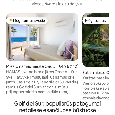
vietos, švaros ir kitų dalykų.
Mėgstamas svečių
Mėgstamas sveč
Svečių mėgstamiausias
Mėgstamas sveč
Miesto namas mieste Oasis
Vidutinis įvertinimas: 4,96 iš 5, a
4,96 (142)
del Sur
NAMAS · Namelis prie jūros Oasis del Sur
Butas mieste Oasis
Sveiki atvykę į mūsų jaukius namus prie
Karštas baseinas, j
jūros Oasis del Sur, Tenerifėje! Su vaizdu į
profesionalas, duj
Vieno aukšto but
ramius Golf del Sur vandenis, mūsų
komplekse su šild
prijungtas miesto namas siūlo ramų
baseinu ir 12 metr
pabėgimą šeimoms, poroms ar
atsipalaidavimo ba
draugams, ieškantiems ramybės.
Golf del Sur: populiarūs patogumai
kaimynystėje ir su
Atsipalaiduokite ir atsipalaiduokite mūsų
Wi-Fi tinklu, ideali
netoliese esančiuose būstuose
puikiai dekoruotoje ir funkcionalioje
atsipalaiduoti ar n