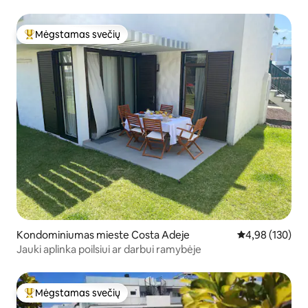
Mėgstamas svečių
Svečių mėgstamiausias
Kondominiumas mieste Costa Adeje
Vidutinis įverti
4,98 (130)
Jauki aplinka poilsiui ar darbui ramybėje
Mėgstamas svečių
Svečių mėgstamiausias