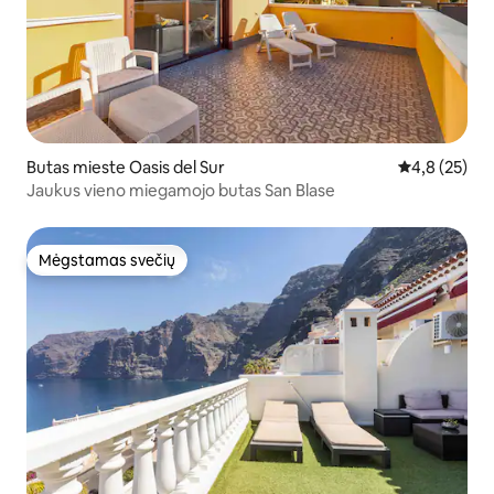
Butas mieste Oasis del Sur
Vidutinis įver
4,8 (25)
Jaukus vieno miegamojo butas San Blase
Mėgstamas svečių
Mėgstamas svečių