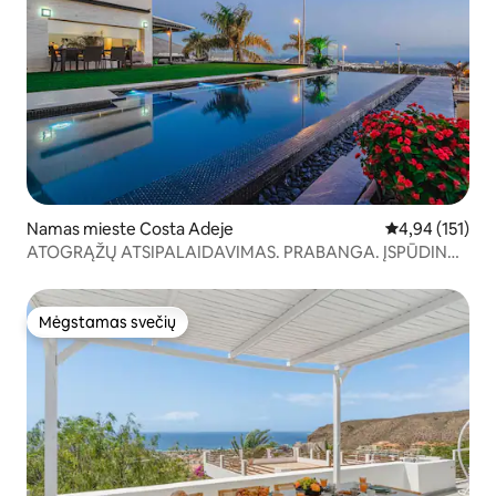
Namas mieste Costa Adeje
Vidutinis įverti
4,94 (151)
ATOGRĄŽŲ ATSIPALAIDAVIMAS. PRABANGA. ĮSPŪDINGI
VAIZDAI.
Mėgstamas svečių
Mėgstamas svečių