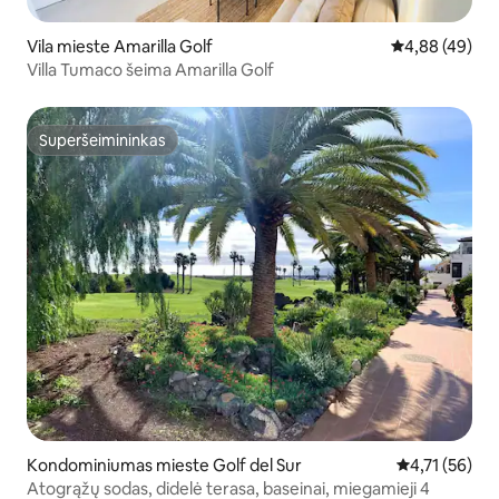
Vila mieste Amarilla Golf
Vidutinis įvert
4,88 (49)
Villa Tumaco šeima Amarilla Golf
Superšeimininkas
Superšeimininkas
Kondominiumas mieste Golf del Sur
Vidutinis įvert
4,71 (56)
Atogrąžų sodas, didelė terasa, baseinai, miegamieji 4