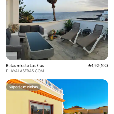
Butas mieste Las Eras
Vidutinis įverti
4,92 (102)
PLAYALASERAS.COM
Superšeimininkas
Superšeimininkas