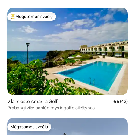
Mėgstamas svečių
Svečių mėgstamiausias
Vila mieste Amarilla Golf
Vidutinis į
5 (42)
Prabangi vila: paplūdimys ir golfo aikštynas
Mėgstamas svečių
Mėgstamas svečių