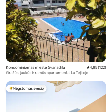
Kondominiumas mieste Granadilla
Vidutinis įverti
4,95 (122)
Gražūs, jaukūs ir ramūs apartamentai La Tejitoje
Mėgstamas svečių
Svečių mėgstamiausias