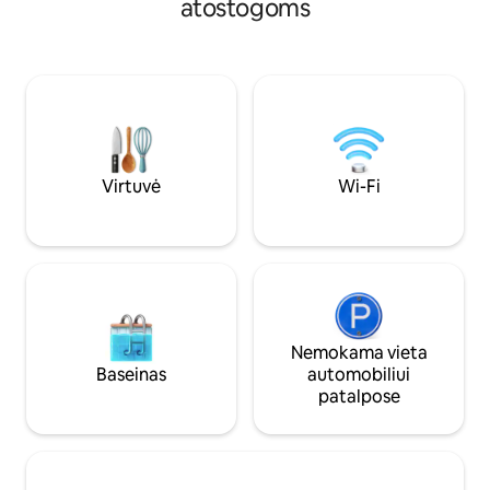
atostogoms
erdvėje, kurioje yra du dviviečiai
esančiu už 10 min. 
miegamieji, du dušo kambariai ir saulėta
geriausių salos pap
terasa, puikiai tinkanti saulėlydžiui.
kaimo su fantastišk
Pasinerkite į jūros vandeniu šildomą
restoranais. Labai 
baseiną arba pasivykite mėgstamiausias
jaustumėtės kaip 
laidas naudodami išmanųjį televizorių ir
nedidelis vieno au
didelės spartos belaidį internetą.
privačiame 11 butų
Virtuvė
Wi-Fi
Nemokama vieta
Baseinas
automobiliui
patalpose