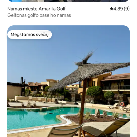
Namas mieste Amarilla Golf
Vidutinis įver
4,89 (9)
Geltonas golfo baseino namas
Mėgstamas svečių
Mėgstamas svečių