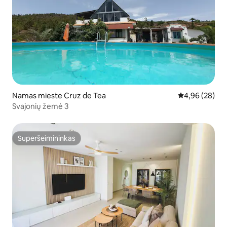
Namas mieste Cruz de Tea
Vidutinis įvert
4,96 (28)
Svajonių žemė 3
Superšeimininkas
Superšeimininkas