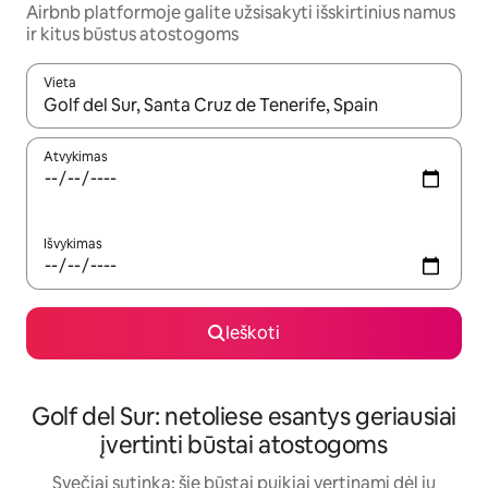
Airbnb platformoje galite užsisakyti išskirtinius namus
ir kitus būstus atostogoms
Vieta
Kai pasirodys paieškos rezultatai, juos naršyti galite naudodam
Atvykimas
Išvykimas
Ieškoti
Golf del Sur: netoliese esantys geriausiai
įvertinti būstai atostogoms
Svečiai sutinka: šie būstai puikiai vertinami dėl jų