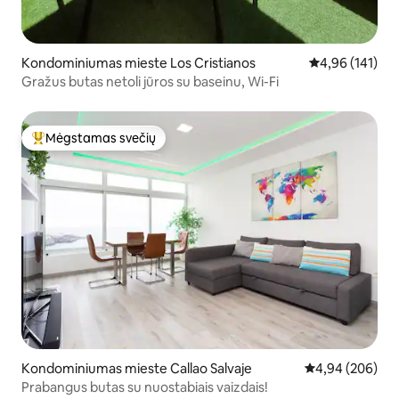
Kondominiumas mieste Los Cristianos
Vidutinis įverti
4,96 (141)
Gražus butas netoli jūros su baseinu, Wi-Fi
Mėgstamas svečių
Svečių mėgstamiausias
Kondominiumas mieste Callao Salvaje
Vidutinis įverti
4,94 (206)
Prabangus butas su nuostabiais vaizdais!