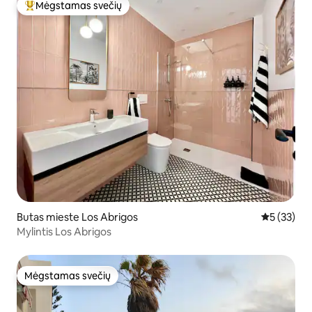
Mėgstamas svečių
Svečių mėgstamiausias
Butas mieste Los Abrigos
Vidutinis į
5 (33)
Mylintis Los Abrigos
Mėgstamas svečių
Mėgstamas svečių