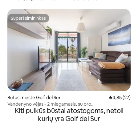
Superšeimininkas
Superšeimininkas
Butas mieste Golf del Sur
Vidutinis įvert
4,85 (27)
Vandenyno vėjas - 2 miegamasis, su oro
Kiti puikūs būstai atostogoms, netoli
kondicionieriumi,šildomas baseinas,Wi-Fi
kurių yra Golf del Sur