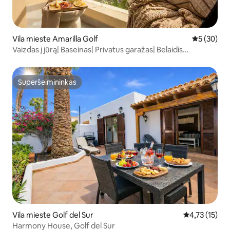
Vila mieste Amarilla Golf
Vidutinis įv
5 (30)
Vaizdas į jūrą| Baseinas| Privatus garažas| Belaidis
internetas| Vynas ir kava
Superšeimininkas
Superšeimininkas
Vila mieste Golf del Sur
Vidutinis įver
4,73 (15)
Harmony House, Golf del Sur