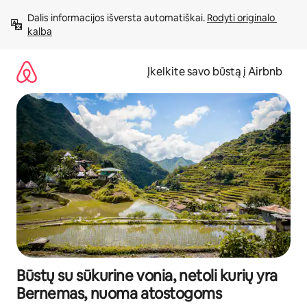
Pereiti
Dalis informacijos išversta automatiškai. 
Rodyti originalo 
prie
kalba
turinio
Įkelkite savo būstą į Airbnb
Būstų su sūkurine vonia, netoli kurių yra
Bernemas, nuoma atostogoms