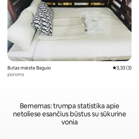
Butas mieste Baguio
Vidutinis įve
3,33 (3)
poroms
Bernemas: trumpa statistika apie
netoliese esančius būstus su sūkurine
vonia