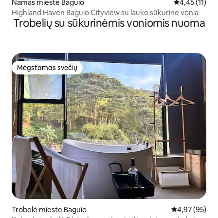
Namas mieste Baguio
Vidutinis įver
4,45 (11)
Highland Haven Baguio Cityview su lauko sūkurine vonia
Trobelių su sūkurinėmis voniomis nuoma
Mėgstamas svečių
Mėgstamas svečių
Trobelė mieste Baguio
Vidutinis įvert
4,97 (95)