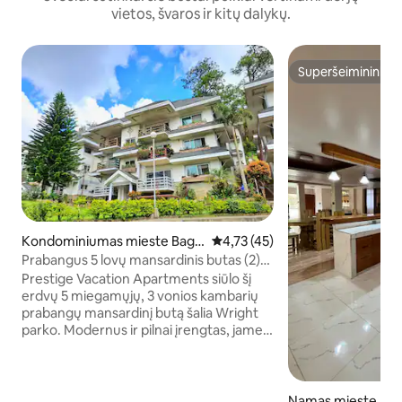
vietos, švaros ir kitų dalykų.
Superšeimininkas
Superšeimininkas
Kondominiumas mieste Bagu
Vidutinis įvertinimas: 4,73 iš 5, 
4,73 (45)
io
Prabangus 5 lovų mansardinis butas (2)
(Wright Park)
Prestige Vacation Apartments siūlo šį
erdvų 5 miegamųjų, 3 vonios kambarių
prabangų mansardinį butą šalia Wright
parko. Modernus ir pilnai įrengtas, jame
yra pagrindinis miegamasis, dvivietis
kambarys ir 2 keturračiai. Yra 2
gyvenamosios erdvės, valgomasis,
virtuvė ir balkonas. Virtuvėje yra pilnai
Namas mieste Ito