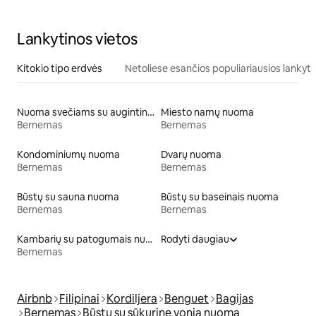
Lankytinos vietos
Kitokio tipo erdvės
Netoliese esančios populiariausios lankyti
Nuoma svečiams su augintiniais
Miesto namų nuoma
Bernemas
Bernemas
Kondominiumų nuoma
Dvarų nuoma
Bernemas
Bernemas
Būstų su sauna nuoma
Būstų su baseinais nuoma
Bernemas
Bernemas
Kambarių su patogumais nuoma
Rodyti daugiau
Bernemas
Airbnb
Filipinai
Kordiljera
Benguet
Bagijas
Bernemas
Būstų su sūkurine vonia nuoma