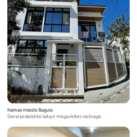
Namas mieste Baguio
Gerai praleiskite laiką ir mėgaukitės viešnage