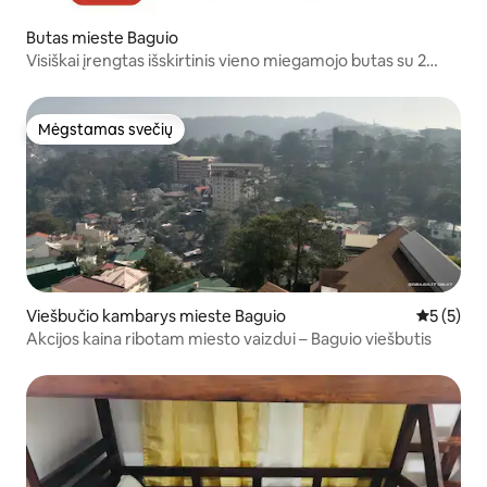
Butas mieste Baguio
Visiškai įrengtas išskirtinis vieno miegamojo butas su 2
miegamaisiais
Mėgstamas svečių
Mėgstamas svečių
Viešbučio kambarys mieste Baguio
Vidutinis 
5 (5)
Akcijos kaina ribotam miesto vaizdui – Baguio viešbutis