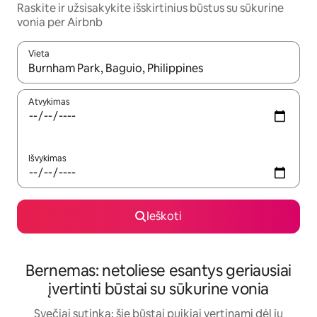
Raskite ir užsisakykite išskirtinius būstus su sūkurine
vonia per Airbnb
Vieta
Kai pasirodys paieškos rezultatai, juos naršyti galite naudodam
Atvykimas
Išvykimas
Ieškoti
Bernemas: netoliese esantys geriausiai
įvertinti būstai su sūkurine vonia
Svečiai sutinka: šie būstai puikiai vertinami dėl jų