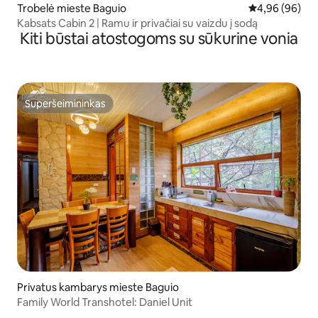
Trobelė mieste Baguio
Vidutinis įvert
4,96 (96)
Kabsats Cabin 2 | Ramu ir privačiai su vaizdu į sodą
Kiti būstai atostogoms su sūkurine vonia
Superšeimininkas
Superšeimininkas
Privatus kambarys mieste Baguio
Family World Transhotel: Daniel Unit