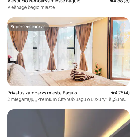
Viešbučio kambarys mieste Baguio
Vidutinis įver
4,88 (8)
Viešnagė bagio mieste
Superšeimininkas
Superšeimininkas
Privatus kambarys mieste Baguio
Vidutinis įve
4,75 (4)
2 miegamųjų „Premium Cityhub Baguio Luxury“ iš „Sunset
Ave“.