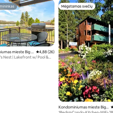
mininkas
Mėgstamas svečių
mininkas
Mėgstamas svečių
iumas mieste Big B
Vidutinis įvertinimas: 4,88 iš 5, atsiliepimų: 26
4,88 (26)
's Nest | Lakefront w/ Pool &
86 iš 5, atsiliepimų: 99
Kondominiumas mieste Big
V
Bear Lake
1BedrmCondo-Kitchen-WiFi-2