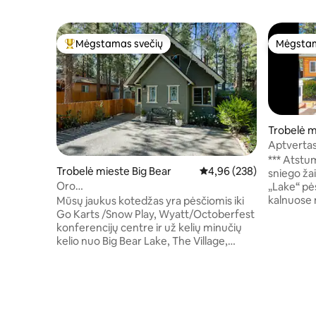
Mėgstamas svečių
Mėgstam
Svečių mėgstamiausias
Mėgstam
Trobelė m
Aptvertas
augintinia
*** Atstu
Trobelė mieste Big Bear
Vidutinis įvertinimas: 4,9
4,96 (238)
sniego žai
Oro
„Lake“ pėsčiomis!!
kondicionierius•Pasivaikščiojimai•Kartingas•Vaizdo
kalnuose 
Mūsų jaukus kotedžas yra pėsčiomis iki
žaidimai•Laužavietė•Aptverta•Šunys
trobelėje,
Go Karts /Snow Play, Wyatt/Octoberfest
leidžiami
nuo Didžio
konferencijų centre ir už kelių minučių
slidinėjim
kelio nuo Big Bear Lake, The Village,
kelio! „Whispering Pines Cabin“ yra kalnų
slidinėjimo ir dar daugiau! Su >1 000 kv.
trobelės 
pėdų, 2 bdrm + 1 Bth + dideliu loftu. BR 1:
Didelės s
karališko dydžio lova ir išmanusis
Netflix - 
televizorius. BR 2: karalienės dviaukštė
pilna voni
lova/dvigulė ir išmanioji televizija. Loftas: