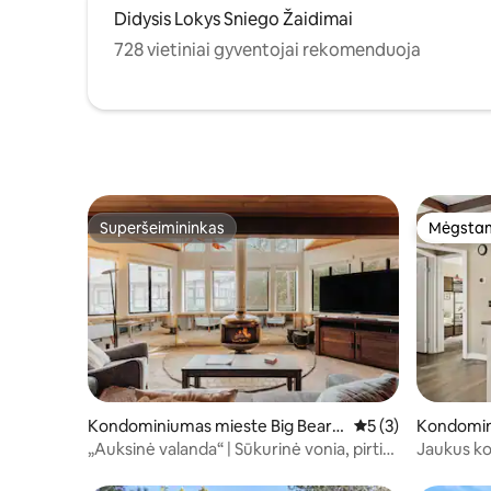
Didysis Lokys Sniego Žaidimai
728 vietiniai gyventojai rekomenduoja
Superšeimininkas
Mėgstam
Superšeimininkas
Mėgstam
Kondominiumas mieste Big Bear L
Vidutinis įvertinima
5 (3)
Kondomin
ake
ar Lake
„Auksinė valanda“ | Sūkurinė vonia, pirtis,
Jaukus k
baseinas, tenisas, aptverta teritorija!
sūkurinė v