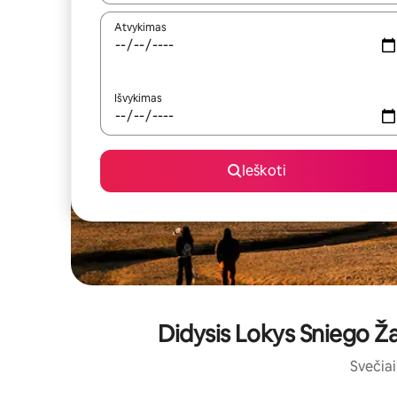
Atvykimas
Išvykimas
Ieškoti
Didysis Lokys Sniego Ža
Svečiai 