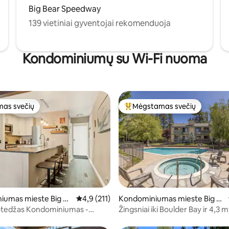
Big Bear Speedway
139 vietiniai gyventojai rekomenduoja
Kondominiumų su Wi-Fi nuoma
as svečių
Mėgstamas svečių
as svečių
Svečių mėgstamiausias
s: 5 iš 5, atsiliepimų: 3
iumas mieste Big Be
Vidutinis įvertinimas: 4,9 iš 5, atsiliepimų: 211
4,9 (211)
Kondominiumas mieste Big B
ear Lake
otedžas Kondominiumas -
Žingsniai iki Boulder Bay ir 4,3 my
onia/3mi iki šlaitų
Snow Summit