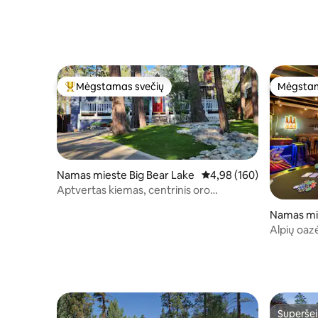
Mėgstamas svečių
Mėgstam
Svečių mėgstamiausias
Mėgstam
Namas mieste Big Bear Lake
Vidutinis įvertinimas: 4,9
4,98 (160)
Aptvertas kiemas, centrinis oro
kondicionierius, šildymas, SPA, sauna,
Namas mie
galima atsivežti šunis
Alpių oazė
žaidimų k
Superšei