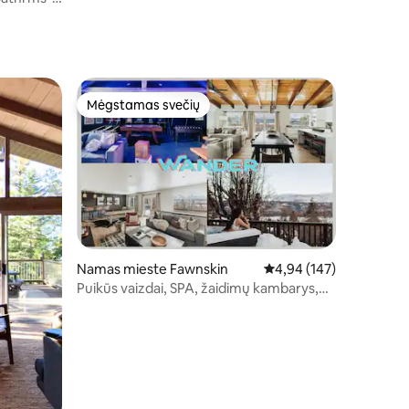
Mėgstamas svečių
Mėgstamas svečių
Namas mieste Fawnskin
Vidutinis įvertinimas: 4,
4,94 (147)
Puikūs vaizdai, SPA, žaidimų kambarys,
draugiškas šeimoms!