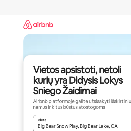
Pereiti
prie
turinio
Vietos apsistoti, netoli
kurių yra Didysis Lokys
Sniego Žaidimai
Airbnb platformoje galite užsisakyti išskirtini
namus ir kitus būstus atostogoms
Vieta
Kai pasirodys paieškos rezultatai, juos naršyti g