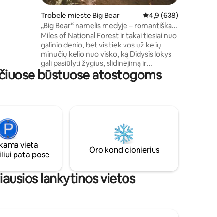
mo
atro loftu,
Trobelė mieste Big Bear
Vidutinis įvertinimas: 4
4,9 (638)
aukitės
„Big Bear“ namelis medyje – romantiškas
te naršyti
poilsis miške
Miles of National Forest ir takai tiesiai nuo
aniąją
galinio denio, bet vis tiek vos už kelių
augelio
minučių kelio nuo visko, ką Didysis lokys
alėsite
gali pasiūlyti žygius, slidinėjimą ir
 ukelele
ančiuose būstuose atostogoms
restoranus. Rodoma „The Cabin
ūsų
Chronicles S1E8“ - Amžiaus vidurio
ką, ko
modernūs senoviniai ir retro stiliaus
baldai - Miega 5 - ėjimas pėsčiomis į
nacionalinį mišką iš denio su mylių
pėsčiųjų takais - Jaukus, malkomis
kūrenamas židinys su dujiniu starteriu -
8colių dušas virš galvos po dušu - Tylus
ama vieta
rajonas ant nešvaraus kelio - 4 degiklių
Oro kondicionierius
liui patalpose
propano lauko kepsninė - Visiškai jokių
AUGINTINIŲ
iausios lankytinos vietos