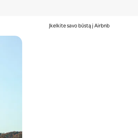
Įkelkite savo būstą į Airbnb
er ekraną.