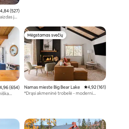
idutinis įvertinimas: 4,84 iš 5, atsiliepimų: 527
4,84 (527)
aizdas į
urinė
Mėgstamas svečių
Mėgstamas svečių
Namas mieste Big Bear Lake
Vidutinis įvertinimas: 4,
4,92 (161)
dutinis įvertinimas: 4,96 iš 5, atsiliepimų: 654
4,96 (654)
*Drąsi akmeninė trobelė - moderni
miška
Hygge poilsio vieta!