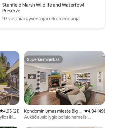
Stanfield Marsh Wildlife and Waterfowl
Preserve
97 vietiniai gyventojai rekomenduoja
Superšeimininkas
Superšeimininkas
Vidutinis įvertinimas: 4,95 iš 5, atsiliepimų: 21
4,95 (21)
Kondominiumas mieste Big B
Vidutinis įvertinimas: 4
4,84 (49)
ear Lake
lios iki
Aukščiausio lygio poilsio namelis:
atnaujintas! Keliaukite į sniego viršūnę!