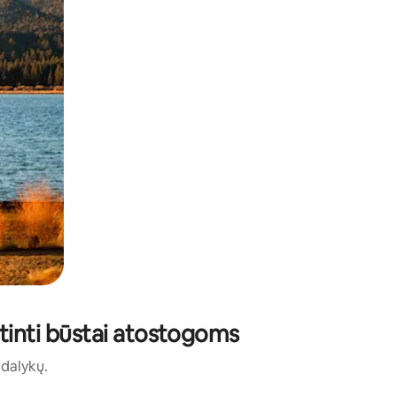
rtinti būstai atostogoms
ų dalykų.