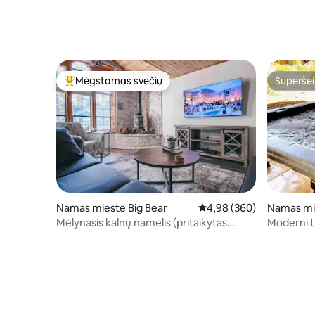
Mėgstamas svečių
Superšei
Svečių mėgstamiausias
Superšei
Namas mieste Big Bear
Vidutinis įvertinimas: 4,9
4,98 (360)
Namas mie
Mėlynasis kalnų namelis (pritaikytas
Moderni t
šunims ir vaikams, sūkurinė vonia)
aptvertas 