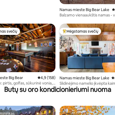
Namas mieste Big Bear Lake
V
Balzamo vienaaukštis namas - v
ežerą 1 min. iki slidinėjimo - sūk
vonia
as svečių
Mėgstamas svečių
as svečių
Svečių mėgstamiausias
8 iš 5, atsiliepimų: 160
ste Big Bear
Vidutinis įvertinimas: 4,9 iš 5, atsiliepimų: 158
4,9 (158)
Namas mieste Big Bear Lake
Vi
: pirtis, golfas, sūkurinė vonia,
Slidinėjimo namelio įkvėpta kai
Butų su oro kondicionieriumi nuoma
ambarys, oro kondicionierius!
moderni trobelė Big Bear Lake
mininkas