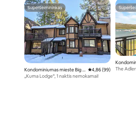
Superšeimininkas
Superšei
Superšeimininkas
Superšei
Kondomin
ear Lake
The Adler
Kondominiumas mieste Big B
Vidutinis įvertinimas: 4,
4,86 (99)
Spa
ear Lake
„Kuma Lodge“, 1 naktis nemokamai!