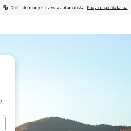
Dalis informacijos išversta automatiškai. 
Rodyti originalo kalba
us
alite naudodami rodykles aukštyn ir žemyn arba liesdami ir braukdami p