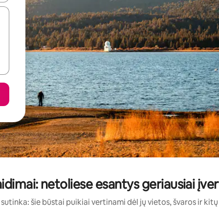
idimai: netoliese esantys geriausiai įve
sutinka: šie būstai puikiai vertinami dėl jų vietos, švaros ir kit