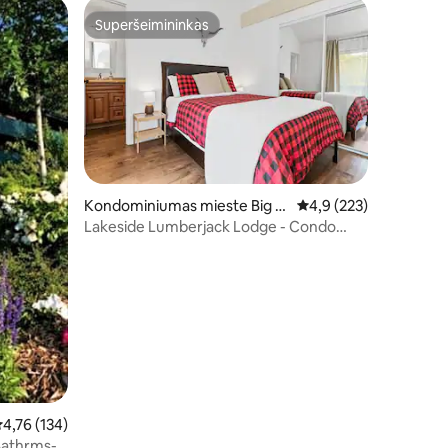
Superšeimininkas
Superšeimininkas
Kondominiumas mieste Big B
Vidutinis įvertinimas: 4
4,9 (223)
ear Lake
Lakeside Lumberjack Lodge - Condo
*Baseinas/sūkurinė vonia*
idutinis įvertinimas: 4,76 iš 5, atsiliepimų: 134
4,76 (134)
Bathrms-