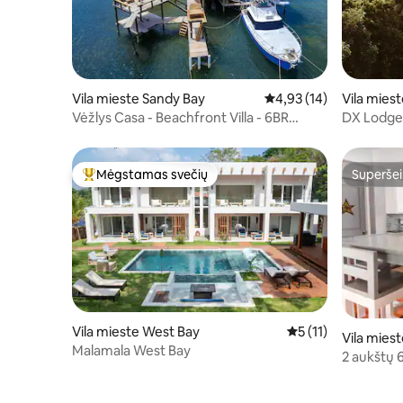
Vila mieste Sandy Bay
Vidutinis įvertinimas: 4
4,93 (14)
Vila mies
Vėžlys Casa - Beachfront Villa - 6BR
DX Lodge
w/Kajakai!
Mėgstamas svečių
Superšei
Svečių mėgstamiausias
Superšei
Vila mieste West Bay
Vidutinis įvertinimas
5 (11)
Vila mies
Malamala West Bay
2 aukštų 
stogo ir p