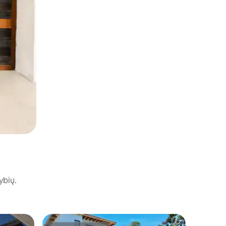
ybių.
Vila mies