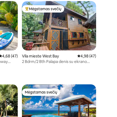
Mėgstamas svečių
Svečių mėgstamiausias
Vidutinis įvertinimas: 4,68 iš 5, atsiliepimų: 47
4,68 (47)
Vila mieste West Bay
Vidutinis įvertinimas: 4
4,98 (47)
away
2 Bdrm/2 Bth Palapa denis su ekrano
prieangio baseinais/doku
Mėgstamas svečių
Mėgstamas svečių