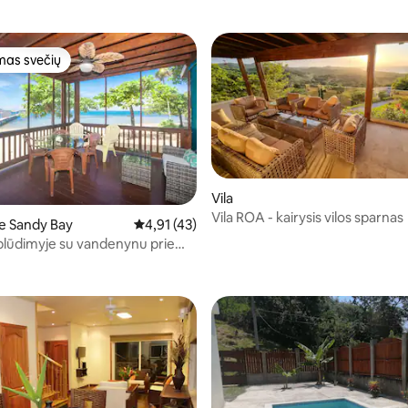
as svečių
as svečių
Vila
Vila ROA - kairysis vilos sparnas
te Sandy Bay
Vidutinis įvertinimas: 4,91 iš 5, atsiliepimų: 4
4,91 (43)
plūdimyje su vandenynu prie
: 5 iš 5, atsiliepimų: 13