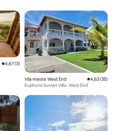
Vidutinis įvertinimas: 4,67 iš 5, atsiliepimų: 3
4,67 (3)
3
Vila mieste West End
Vidutinis įvertinimas: 4
4,63 (35)
Euphoria Sunset Villa- West End