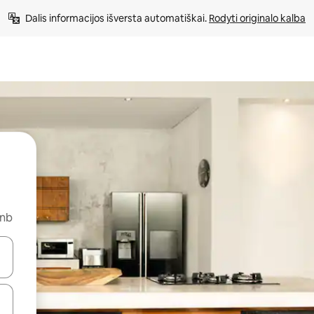
Dalis informacijos išversta automatiškai. 
Rodyti originalo kalba
bnb
alite naudodami rodykles aukštyn ir žemyn arba liesdami ir braukdami p