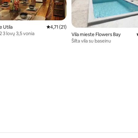
e Utila
Vidutinis įvertinimas: 4,71 iš 5, atsiliepimų: 21
4,71 (21)
32 3 lovų 3,5 vonia
s: 5 iš 5, atsiliepimų: 4
Vila mieste Flowers Bay
Šilta vila su baseinu