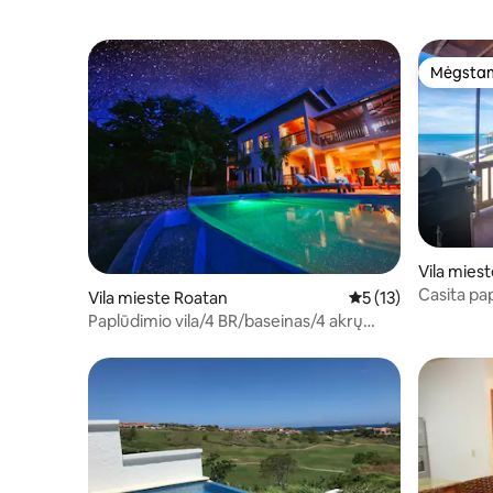
Mėgstam
Mėgstam
Vila mies
Casita pa
Vila mieste Roatan
Vidutinis įvertinimas
5 (13)
jūsų durų
Paplūdimio vila/4 BR/baseinas/4 akrų
turtas