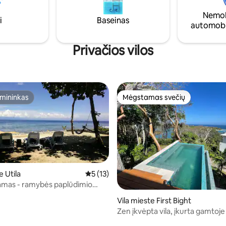
svetainės galėsite mėgautis pri
begalybės baseinu, esančiu prie
Nemok
i
Baseinas
nepamirštamą foną.
automobi
Privačios vilos
mininkas
Mėgstamas svečių
mininkas
Mėgstamas svečių
e Utila
Vidutinis įvertinimas: 5 iš 5, atsiliepimų: 13
5 (13)
amas - ramybės paplūdimio
2 iš 5, atsiliepimų: 104
Vila mieste First Bight
Zen įkvėpta vila, įkurta gamtoje