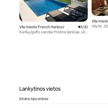
Vila miest
Vila Nr. 2
Vila mieste French Harbour
Vidutinis įvertinima
5 (4)
Karibų/golfo vaizdas Pristine įlankoje, vila
1326
Lankytinos vietos
Kitokio tipo erdvės