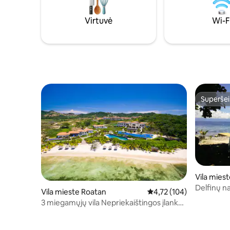
atsipalaidavimui. Atraskite smėlio
grupei.
pakrantes arba pasinerkite į povandeninę
Virtuvė
Wi-F
ekskursiją. Pasinerkite į nepamirštamą
atsipalaidavimą ir nuotykius!
Superšei
Superšei
Vila miest
Delfinų n
Vila mieste Roatan
Vidutinis įvertinimas: 4,7
4,72 (104)
kotedžas
3 miegamųjų vila Nepriekaištingos įlankos
golfo aikštyne