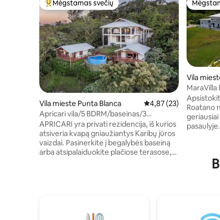
Mėgstamas svečių
Mėgstam
Svečių mėgstamiausias
Mėgstam
Vila mies
MaraVill
Apsistoki
Vila mieste Punta Blanca
Vidutinis įvertinimas: 4,
4,87 (23)
Roatano n
Apricari vila/5 BDRM/baseinas/3
geriausiai
virtuvės/prabangūs vaizdai
APRICARI yra privati rezidencija, iš kurios
pasaulyje. Pastatytas 2020 m., š
atsiveria kvapą gniaužiantys Karibų jūros
šedevras nura
vaizdai. Pasinerkite į begalybės baseiną
šiuolaikin
arba atsipalaiduokite plačiose terasose,
ir aukščia
B
apsuptose vešlios žalumos,
namuose. Dešimties pėdų aukščio lu
mėgaudamiesi atogrąžų saule.
ir dideli l
Mėgaukitės bendromis akimirkomis arba
gali būti k
pasimėgaukite asmeniniu laiku mūsų
Šiuose 3 
trijose unikaliose erdvėse. Kiekvienuose
kambariais
namuose yra pilnai įrengta virtuvė ir jie
kuriose yr
kruopščiai kuruojami tiek elegancijai, tiek
todėl yra 