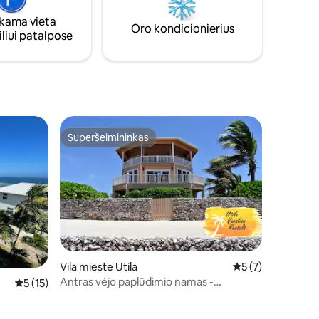
vačiu
kokteiliais erdvioje terasoje.
šais
ama vieta
Oro kondicionierius
liui patalpose
Superšeimininkas
Superšeimininkas
Vila mieste Utila
Vidutinis įvertinim
5 (7)
Antras vėjo paplūdimio namas -
Vidutinis įvertinimas: 5 iš 5, atsiliepimų: 15
5 (15)
prabangus 2 miegamųjų namas