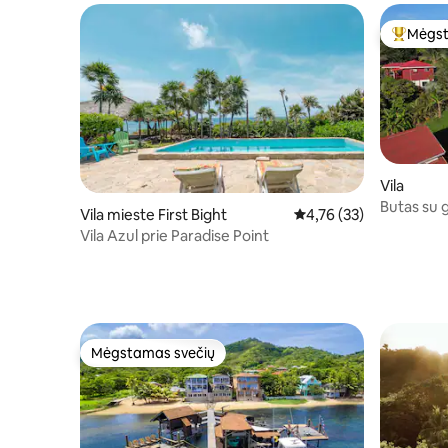
Mėgst
Svečių 
Vila
Butas su 
Vila mieste First Bight
Vidutinis įvertinimas: 4
4,76 (33)
Vila Azul prie Paradise Point
Mėgstamas svečių
Mėgstamas svečių