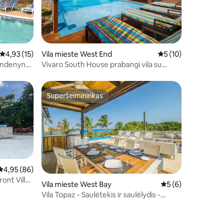
Vidutinis įvertinimas: 4,93 iš 5, atsiliepimų: 15
4,93 (15)
Vila mieste West End
Vidutinis įvertinimas
5 (10)
vandenyną
Vivaro South House prabangi vila su
privačiu bekraščiu baseinu
Superšeimininkas
Superšeimininkas
Vidutinis įvertinimas: 4,95 iš 5, atsiliepimų: 86
4,95 (86)
ont Villa,
Vila mieste West Bay
Vidutinis įvertinima
5 (6)
Vila Topaz - Saulėtekis ir saulėlydis -
Privatus baseinas