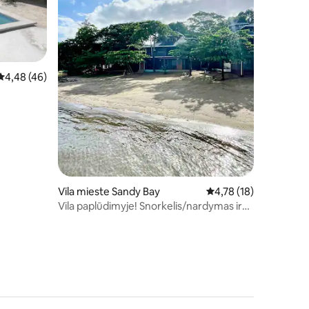
Vidutinis įvertinimas: 4,48 iš 5, atsiliepimų: 46
4,48 (46)
Vila mieste Sandy Bay
Vidutinis įvertinimas: 4
4,78 (18)
Vila paplūdimyje! Snorkelis/nardymas ir
tyrinėkite rifą!