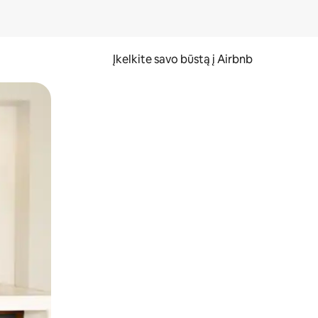
Įkelkite savo būstą į Airbnb
er ekraną.