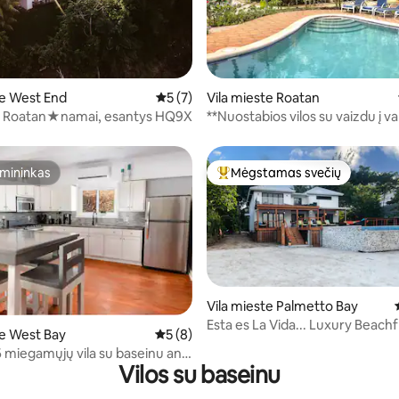
,93 iš 5, atsiliepimų: 14
te West End
Vidutinis įvertinimas: 5 iš 5, atsiliepimų: 7
5 (7)
Vila mieste Roatan
 Roatan★namai, esantys HQ9X
**Nuostabios vilos su vaizdu į 
17 svečių!Baseinas!***
mininkas
Mėgstamas svečių
mininkas
Svečių mėgstamiausias
Vila mieste Palmetto Bay
Esta es La Vida... Luxury Beachfr
: 5 iš 5, atsiliepimų: 11
te West Bay
Vidutinis įvertinimas: 5 iš 5, atsiliepimų: 8
5 (8)
Roatan
6 miegamųjų vila su baseinu ant
Vilos su baseinu
rieiga prie paplūdimio