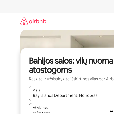
Pereiti
prie
turinio
Bahijos salos: vilų nuoma
atostogoms
Raskite ir užsisakykite išskirtines vilas per Air
Vieta
Kai pasirodys paieškos rezultatai, juos naršyti g
Atvykimas