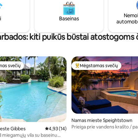
restoranų, parduotuvių ir nakti
ierius visame būste ir patikimas
gyvenimo Puikiai tinka poroms
nternetas. „Alora 7“ – tai
ar draugams, ieškantiems komf
Nemok
davęs gyvenimas saloje,
i
Baseinas
patogumo ir Karibų žavesio.
automobi
ir stilius, kad atostogos būtų
intinos.
rbados: kiti puikūs būstai atostogoms 
as svečių
Mėgstamas svečių
as svečių
Svečių mėgstamiausias
Namas mieste Speightstown
Prieiga prie vandens krašto / pa
este Gibbes
Vidutinis įvertinimas: 4,93 iš 5, atsiliepimų: 14
4,93 (14)
kurorto / pervežimas į oro uost
3 miegamųjų vila su baseinu