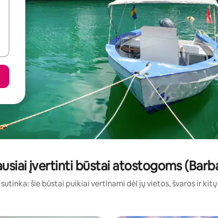
usiai įvertinti būstai atostogoms (Bar
sutinka: šie būstai puikiai vertinami dėl jų vietos, švaros ir kit