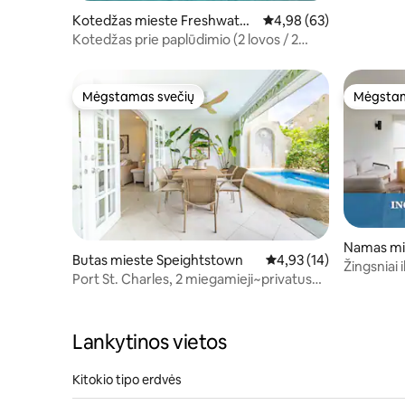
netoli Gi
Kotedžas mieste Freshwater
Vidutinis įvertinimas: 4,
4,98 (63)
Bay
Kotedžas prie paplūdimio (2 lovos / 2
vonios)
Mėgstamas svečių
Mėgstam
Mėgstamas svečių
Mėgstam
Namas mi
Butas mieste Speightstown
Vidutinis įvertinimas: 4
4,93 (14)
Žingsniai 
Port St. Charles, 2 miegamieji~privatus
vandenyną
baseinas + prieiga prie paplūdimio
Lankytinos vietos
Kitokio tipo erdvės