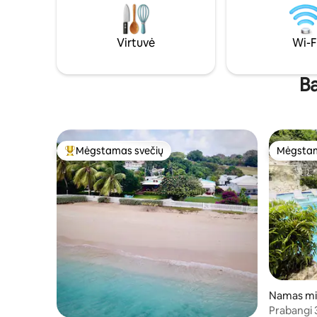
maitinimu. Nesvarbu, ar norite
kondicion
atsipalaiduoti, ar tyrinėti, „Carlton“ siūlo
belaidis i
geriausią iš abiejų pasaulių. Užsisakykite
atsipalai
Virtuvė
Wi-F
nepamirštamą kelionę į Barbadosą jau
komfortas 
šiandien!
išties įsim
Ba
Mėgstamas svečių
Mėgstam
Svečių mėgstamiausias
Mėgstam
Namas mi
Prabangi 