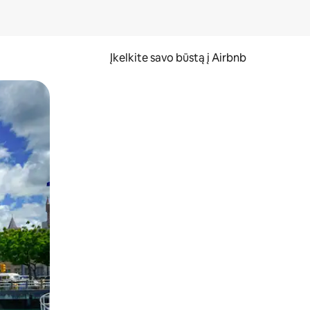
Įkelkite savo būstą į Airbnb
er ekraną.