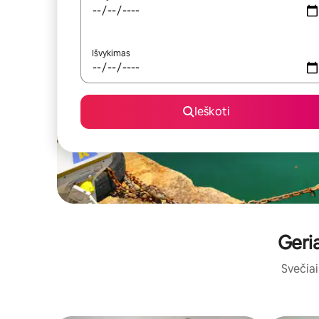
Išvykimas
Ieškoti
Geria
Svečiai 