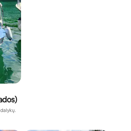
bados)
ų dalykų.