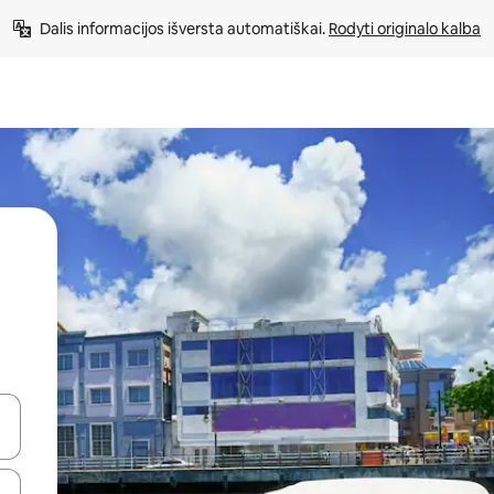
Dalis informacijos išversta automatiškai. 
Rodyti originalo kalba
alite naudodami rodykles aukštyn ir žemyn arba liesdami ir braukdami p