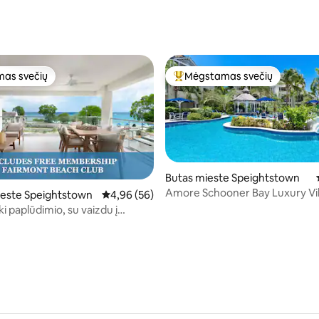
bbes Beach
98 iš 5, atsiliepimų: 63
as svečių
Mėgstamas svečių
as svečių
Svečių mėgstamiausias
Butas mieste Speightstown
Amore Schooner Bay Luxury Vil
este Speightstown
Vidutinis įvertinimas: 4,96 iš 5, atsiliepimų: 56
4,96 (56)
,93 iš 5, atsiliepimų: 14
iki paplūdimio, su vaizdu į
, baseinu ir kurorto prieiga!