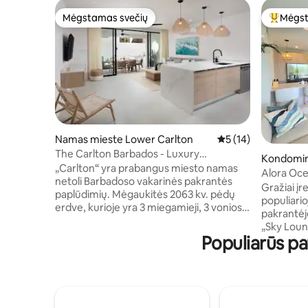
Mėgstamas svečių
Mėgst
Mėgstamas svečių
Svečių 
Namas mieste Lower Carlton
Vidutinis įvertinimas
5 (14)
The Carlton Barbados - Luxury
Kondomin
Townhouse nuoma
„Carlton“ yra prabangus miesto namas
arlton
Alora Ocea
netoli Barbadoso vakarinės pakrantės
dangumi, k
Gražiai įr
paplūdimių. Mėgaukitės 2063 kv. pėdų
vandeny
populiari
erdve, kurioje yra 3 miegamieji, 3 vonios
pakrantėje
kambariai, privatus baseinas, lauko vonia
„Sky Loung
ir lengva prieiga prie restoranų,
Populiarūs p
zona su ba
parduotuvių ir naktinio gyvenimo
vandenyną
Holetown ir Speightstown. Pagerinkite
Karibų jūr
savo viešnagę su VIP privilegijomis, pvz.,
atsipalaid
privačiais jachtų užsakomaisiais reisais,
viduje – 
Mount Gay romo turu ir šefo kuruojamu
interjeras