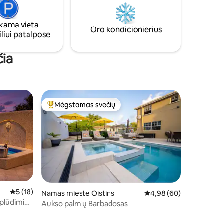
bangos, ar keliautojas, ar vietinis,
nio
ieškantis ramaus pabėgimo, mūsų
, šeimoms
kotedžas yra ideali vieta atsipalaiduoti ir
orto,
ama vieta
Oro kondicionierius
patirti tikrąjį Barbadoso rytinės pakrantės
liui patalpose
grožį.
čia
Mėgstamas svečių
Svečių mėgstamiausias
Vidutinis įvertinimas: 5 iš 5, atsiliepimų: 18
5 (18)
Namas mieste Oistins
Vidutinis įvertinimas: 4
4,98 (60)
plūdimio /
Aukso palmių Barbadosas
ą