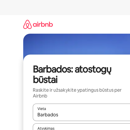
Pereiti
prie
turinio
Barbados: atostogų
būstai
Raskite ir užsakykite ypatingus būstus per
Airbnb
Vieta
Kai pasirodys paieškos rezultatai, juos naršyti g
Atvykimas