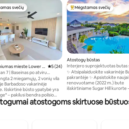
amas svečių
Mėgstamas svečių
mėgstamiausias
Svečių mėgstamiausias
: 5 iš 5, atsiliepimų: 14
Atostogų būstas
Interjero suprojektuotas butas 
iumas mieste Lower C
Vidutinis įvertinimas: 5 iš 5, atsiliepimų: 24
5 (24)
miegamaisiais ir 2 vonios kamba
✨ Atsipalaiduokite vakarinėje 
n 7 | Baseinas po atviru
pakrantėje ✨ Apsistokite naujai
epsninė ant stogo ir vaizdas į
engta 2 miegamųjų, 2 vonių vila
renovuotame (2022 m.) bute
ną
oje Barbadoso vakarinėje
išskirtiniame Sugar Hill kurorte 
. Išskirtinė būsto ypatybė yra
bendruomenėje, esančioje ant 
e“ – pakilusi bendra poilsio
iš kurios atsiveria vaizdas į jūrą iš
atogumai atostogoms skirtuose būstuo
seinu, saulės terasa ir vaizdu į
jūsų balkono atsiveria vaizdas į
. Tai puiki vieta dieną mėgautis
sodą/baseiną. Miegamieji atsiver
os saulės spinduliais, o naktį
balkoną su vaizdu į vešlius sodus
uoti po žvaigždėmis. Vilos
baseiną Nemokamos paplūdimio kėdės ir
elegantiškas, modernus
skėčiai. Vos 5 minutės iki Holetauno
, pilnai įrengta virtuvė, oro